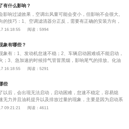
，越野路况转为四驱的汽车。分时四驱分动箱是一种纯机械的
了有什么影响？
构的分动箱在挂上4驱模式时，前后轴是钢性连接，可以实现前
会影响过滤效果，空调出风量可能会变小，但影响不会很大。
的分配，对于提高车辆的通过性非常有利。3、另外由于它的纯机
向的技巧：1、空调滤清器分正反，需要有正确的安装方向，
高，这对于经常在缺少救援的荒野行驶的车型是至关重要。
安装。汽车内部的气流是由下往上吹的；2、空调滤清器上有
 16:18:55
阅读：5994
仍然有大量的硬派越野车采用这种分动箱。
向是气流方向，也是安装方向。而且空调滤芯两面表面结构是
毛面就是正面，朝上正对气流方向；3、有支撑线结构的面就
现象有哪些？
方向；含活性炭的黑色面朝向气流方向是正面，白面背对气流
现象有：1、发动机怠速不稳；2、车辆启动困难或不能启动，
火；3、急加速的时候排气管冒黑烟，影响尾气的排放。化油
是：1、更换合格的浮子针及针座组件；2、用浮子针座修复器
 16:18:55
阅读：5291
成后必须将顶部用绒布抛光。化油器的作用是：将一定数量的
以使发动机正常运转。化油器的清洗方法是：1、拆下空气滤
哪些
，使发动机达到最大转速；2、用手掌按住化油器进气口，待
了以后，会出现无法启动，启动困难，怠速不稳定，容易熄
，迅速移开手掌，让发动机回复到到正常状态。
速无力并且油耗提升以及排放过量的现象，主要是因为启动系
火系统和控制系统受到启动机损坏引起的。当汽车连接启动开
 09:21:21
阅读：4611
机在高速旋转但是发动机曲轴却没有反应，就说明发动机的传
大概率是传动齿轮或单向离合器磨损引起的。如果是起动机无
齿轮没有转动的话，则可能是电源器发生故障、启动开关接触