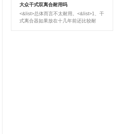
室，最后形成废气排出，就可以让三元
无法制作，需要将车辆送到修理厂或4s
造成烧机油。<&list>3、机油粘度。使用
大众干式双离合耐用吗
催化器得到清洗，排气管堵塞的情况就
店；<&list>2.车辆半轴套管防尘罩破
机油粘度过小的话，同样会有烧机油现
<&list>总体而言不太耐用。<&list>1、干
能够得到解决。
裂，破裂后会出现漏油现象，使半轴磨
象，机油粘度过小具有很好的流动性，
式离合器如果放在十几年前还比较耐
损严重，磨损的半轴容易损坏，产生异
容易窜入到气缸内，参与燃烧。<&list>
用，但是由于现在的汽车发动机动力输
响；<&list>3.稳定器的转向胶套和球头
4、机油量。机油量过多，机油压力过
出越来越高，使得干式离合器散热不足
老化，一般是使用时间过长造成的。解
大，会将部分机油压入气缸内，也会出
的缺陷也逐渐暴露出来。<&list>2、由于
决方法是更换新的质量好的转向橡胶套
现烧机油。<&list>5、机油滤清器堵塞：
干式双离合的工作环境暴露在空气中，
和球头。
会导致进气不畅，使进气压力下降，形
而离合器的散热也是通离合器罩上面的
成负压，使机油在负压的情况下吸入燃
几个小孔来进行散热。但是在行驶过程
烧室引起烧机油。<&list>6、正时齿轮或
中变速箱需要换挡，就不得不使得离合
链条磨损：正时齿轮或链条的磨损会引
器频繁工作。<&list>3、长时间的低速行
起气阀和曲轴的正时不同步。由于轮齿
驶以及过于频繁的启停，导致离合器的
或链条磨损产生的过量侧隙，使得发动
温度不断升高，而低速行驶时空气流动
机的调节无法实现：前一圈的正时和下
效率不高，无法将离合器中的热量有效
一圈可能就不一样。当气阀和活塞的运
的带走，导致离合器内部的温度不断升
动不同步时，会造成过大的机油消耗。
高，加速离合器的磨损。
解决方法：更换正时齿轮或链条。<&list
>7、内垫圈、进风口破裂：新的发动机
设计中，经常采用各种由金属和其他材