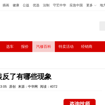
插画
健康
公益
优选
法制
守艺中华
应急中国
更多
地
选车
报价
汽修百科
特卖活动
经销商
装反了有哪些现象
3:05
原创
来源：中华网
阅读：4072
咨询技师