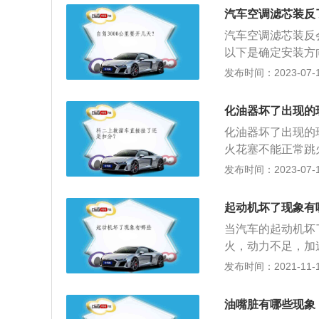
平时可以为两驱车
汽车空调滤芯装反
装置。2、这种结
汽车空调滤芯装反
后动力50：50
以下是确定安装方
械结构，可靠性很
正面朝向气流方向
发布时间：2023-07-17
4、即使到现在，
箭头标识，箭头朝
不一样的，普通的
化油器坏了出现的
是反面，背对气流
化油器坏了出现的
方向是反面。
火花塞不能正常跳
器坏了的处理方法
发布时间：2023-07-17
修复；3、加工完
汽油与空气混合，
起动机坏了现象有
清器，启动发动机
当汽车的起动机坏
发动机转速降低时
火，动力不足，加
统、供油系统、点
发布时间：2021-11-17
关以后，发现启动
动机构上有故障，
油嘴脏有哪些现象
法正常工作，驱动