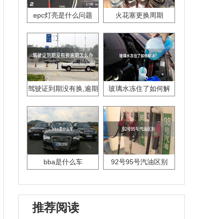
epc灯亮是什么问题
火花塞更换周期
驾驶证到期没有换,逾期
玻璃水冻住了如何解
怎么办??
决？
bba是什么车
92号95号汽油区别
推荐阅读