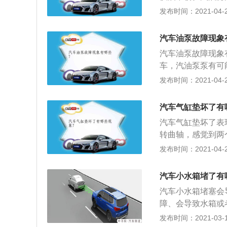
了。柴油发动机使
为了过滤汽油中的
发布时间：2021-04-27
燃混合气温度和压
个特殊的路线被运
当然柴油发动机是
中，汽油中的杂质
效率更高，扭矩更
汽车油泵故障现象
增加。这样，用于
多汽车厂商出于提
汽车油泵故障现象
大降低；3、因此
术可以提高发动机
车，汽油泵泵有可
汽车的性能，造成
们听到了流水声、
发布时间：2021-04-27
甚至发动机需要进
加速时有顿挫感，
是自动挡，加速时
汽车气缸垫坏了有
下，发动机抖动是
汽车气缸垫坏了表
进行检查了；5、
转曲轴，感觉到两
一部分，专门用于
动机转速明显下降
发布时间：2021-04-26
题，汽油无法运输
缸盖螺栓孔，或由
在，漏气严重时会
汽车小水箱堵了有
道中。高压气体窜
汽车小水箱堵塞会
度在发动机运行时
障、会导致水箱或
部润滑配气机构的
进行更换。 汽车
发布时间：2021-03-19
冷却水温度低于5