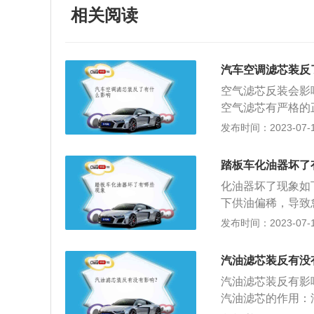
相关阅读
汽车空调滤芯装反
空气滤芯反装会影
空气滤芯有严格的
按照正反方向安装
发布时间：2023-07-17
安装方向，正面朝
出，箭头为气流方
踏板车化油器坏了
面是正面，上面面
化油器坏了现象如
含活性炭的黑色面
下供油偏稀，导致
的作用:1、空气
圈损坏，连接垫片
发布时间：2023-07-17
用于工程机车、汽
螺栓松动，连接螺
气过滤;2、发动
装置、怠速装置、
气中悬浮的尘埃被
汽油滤芯装反有没
的不同工作状态需
活塞与气缸之间，
汽油滤芯装反有影
配出的混合气混合
重;4、空气滤清
汽油滤芯的作用：
运行。简单的化油
用，保证气缸中进