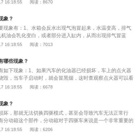
杂质。一旦汽油滤芯脏，引起汽油滤清器过脏或堵塞，对汽车
 16:18:55
阅读：8670
管，下部分有节气门等。
的影响，可能引起有易熄火和行驶加速无力等。汽车滤清器的
清器的主体是汽车滤芯，而汽车滤芯是一次性的消耗品，维护
现象？
汽车滤芯，没有必要等到汽车滤芯脏之后更换，大多数汽车每
要现象有：1、水箱会反水出现气泡冒起来，水温变高，排气
考虑更换一次。
机机油会乳化变白，或者部分进入缸内，从而出现排气冒蓝
时明显发动机工作动力不足，降低加速性能，严重时有敲缸的
 16:18:55
阅读：7013
见，应及时进行更换或维修汽缸垫。关于发动机的相关信息如
车发动机是为汽车提供动力的装置，是汽车的心脏，决定着汽
有哪些现象？
性、稳定性和环保性。2、分类：根据动力来源不同，汽车发
有如下现象：1、如果汽车的化油器已经损坏，车上的点火器
动机、汽油发动机、电动汽车电动机以及混合动力等。
烧毁，当车子启动时，就会冒黑烟，这时查观察点火器可以看
。2、通过化油器清洗剂也可以判断化油器是否损坏，先摘下
 16:18:55
阅读：6678
器清洗剂喷入到接化油器里，接着启动车子，观察汽车是否启
就说明是化油器故障，并且导致了供油不足。3、会造成费油
现象？
定无法上油、燃烧不劲，严重的无法启动、行车无力，并且由
损坏，那就无法切换四驱模式，甚至会导致汽车无法正常行
的杂质，还会造成气门垫圈以及火化塞严重积炭。
有分动箱这个部件，分动箱对于四驱车来说是一个非常重要的
，就是将发动机的动力进行分配的装置，可以将动力输出到后
 16:18:55
阅读：6206
到前/后轴。以下是分动箱的相关介绍：1、分时四驱汽车就是