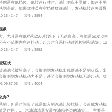
特别是在低挡位、低转速行驶时。油门响应不灵敏，加速不平
阻力过大引起的。如果是起动机动力输出不够，无法带动曲轴
感到滞后。如果驾驶员在空挡处猛踩油门，发动机转速将缓慢
圈短路或是蓄电池亏电引起的。如果是起动机运转声音非常刺
特别是在启动时）易于抖动，并且在低挡位低转速升挡时气缸
 16:42:47
阅读：3954
离合器卡死或是起动机安装不正确引起的。而如果起动机开关
U发出喷油命令时，其电压信号将使电流流过喷油嘴中的线圈，
响，可就是没有处于工作状态，则应该是线圈断线或是蓄电池
针，以便在喷油后将燃油从喷油孔中喷出。燃油喷射的最大优
现象
制非常精确，从而使发动机在任何状态下都具有正确的空燃
大。尤其是在低档和2500转以下（无论多高，可能是oo发动机
发动机保持平稳运行，而且其废气还可以符合环境法规。喷油
还有小范围内怠速抖动，起步时容易抖动难以控制和消除，12
阀（常闭阀表示在没有输入控制信号时该阀始终处于关闭状
的缺缸现象。在日常保养中，更换“四滤”（包括机油滤清器、
 16:42:47
阅读：3852
控制信号时该常开阀始终处于打开状态）。
滤清器、空气滤清器）是最基本的一项。每5000公里保养需要
清洗空气滤清器滤芯。现在很多油品都加了清洁剂，很多车型
些症状
公里都不需要清洗或更换。
柴油滤芯被堵塞了，会影响到发动机出现供油不足的状况，出
会影响到发动机动力不足，甚至会影响到发动机无法起动。柴
立即更换，滤芯是一个需要定期更换的易损件。非常多货车，
 09:57:06
阅读：4004
柴油发动机。柴油发动机的工作原理与普通的汽油发动机是不
机是沒有火花塞的，汽油发动机是有火花塞的。(中华网汽车Ht
么办?
hina.com/)汽油发动机在压缩行程结束时火花塞会释放电火花来点燃可
系的，但是时间长了或是加入的汽油比较肮脏，会造成发动机
可燃混合气可以向下推动活塞，这样子发动机即可输出动力
清器作用：1、汽油滤清器安装在油箱旁边的油管上，主要是