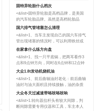
固特异轮胎什么档次
<&list>固特异轮胎是高档品牌，是美国
的汽车轮胎品牌。虽然是高档轮胎品
牌，但是中高低端的轮胎都有生产，这
国六排气管堵塞怎么清理
也是为了更好的开拓市场。
<&list>1、当车主发现自己的国六车排气
管出现堵塞的情况时，可以利用铁丝或
者是细棍，直接将杂物给取出来，如果
在家拿什么练方向盘
堵塞情况比较严重，也可以采取应急措
<&list>1、找一只平底锅，把两耳看作3
施。 <&list>2、直接利用木棍将所有的
点和9点钟方向，同时在6点钟和12点钟
杂物推到排气管里面的位置处，然后将
方向做一个标记。 <&list>2、双手握住
三元催化器拆解开，就可以将堵塞的东
大众1.8t发动机烧机油
平底锅两耳，然后往左打半圈、一圈、
西取出来。但如果是因为积碳过多引起
<&list>1、前后曲轴油封老化：前后曲轴
一圈半的练习，往右同样也要打相同的
的堵塞，就需要将三元催化器泡在草酸
油封与油大面积且持续接触，油的杂质
圈数。 <&list>3、最后强调要反复练
中进行清洗。 <&list>3、也可以利用清
和发动机内持续温度变化使其密封效果
习，这样就可以形成肌肉记忆，在真实
大众冬天过减速带咯吱咯吱响
洗剂对堵塞的情况得到解决，将清洗剂
逐渐减弱，导致渗油或漏油。<&list>2、
驾驶车辆时，不需要记忆也能打好方
放在燃油箱中，与燃油混合后，车辆启
<&list>1.转向器拉杆头有较大间隙，判
活塞间隙过大：积碳会使活塞环与缸体
向。
动时，就可以和汽油一起进入到燃烧
断间隙需要专用仪器和工具，车主本人
的间隙扩大，导致机油流入燃烧室中，