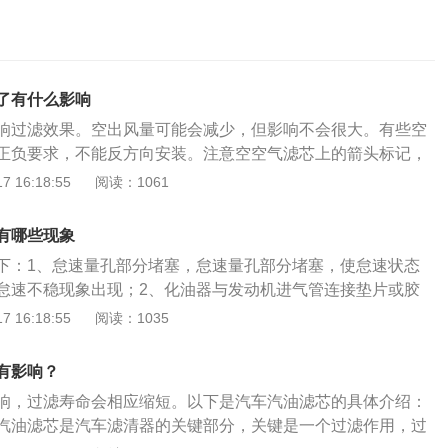
了有什么影响
响过滤效果。空出风量可能会减少，但影响不会很大。有些空
正负要求，不能反方向安装。注意空空气滤芯上的箭头标记，
，正面朝向气流方向。空滤芯可分为正反两部分，需要正确的
 16:18:55
阅读：1061
向气流方向。车内的气流从下往上吹。一般空滤芯用箭头标
向和安装方向。而且，空滤芯两侧表面结构不同。常见的粗糙
有哪些现象
向气流方向，有支撑线结构的面是反面，背面面向气流方向。
下：1、怠速量孔部分堵塞，怠速量孔部分堵塞，使怠速状态
面向气流方向时为正，白色面面向气流方向时为负。空气滤芯
怠速不稳现象出现；2、化油器与发动机进气管连接垫片或胶
滤芯是一种过滤器，又叫空气滤筒、空气滤清器、风格等。主要
或胶圈损坏会出现漏气现象；3、化油器与发动机进气管连接
 16:18:55
阅读：1035
车、农用机车、实验室、无菌操作室及各种精密操作室中的空
栓的松动同样会出现漏气现象。化油器完整的装置应包括起动
机工作状态下需要吸进大量的空气，如果空气没有经过过滤，空
中等负荷装置、全负荷装置、加速装置。化油器会根据发动机
吸入气缸中,就会加速活塞组及气缸的磨损;3、较大的颗粒进入
有影响？
求，自动配比出相应的浓度，输出相应的量的混合气，为了使
会造成严重的“拉缸”现象，这在干燥多沙的工作环境中尤为严
响，过滤寿命会相应缩短。以下是汽车汽油滤芯的具体介绍：
的比较均匀，化油器还具备使燃油雾化的效果，以供机器正常
器装在化油器或进气管的前方，起到滤除空气中灰尘、砂粒的作
汽油滤芯是汽车滤清器的关键部分，关键是一个过滤作用，过
器由上中下三部分组成，上部分有进气口和浮子室，中间部分
入足量、清洁的空气。