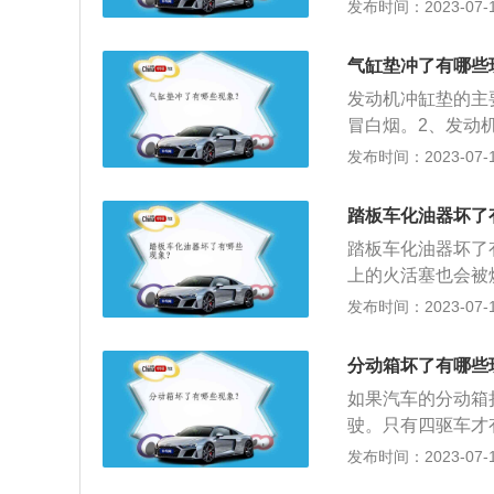
滤汽车汽油中一些
发布时间：2023-07-17
有喉管、量孔和喷
的行驶引起一系列
维护：由于汽车滤
气缸垫冲了有哪些
方法就是定期更换
发动机冲缸垫的主
驾驶1万公里即可
冒白烟。2、发动
烟。3、车辆行驶
发布时间：2023-07-17
异响。为了安全起
下：1、简介：汽
踏板车化油器坏了
车的动力性、经济
踏板车化油器坏了
动机可分为柴油发
上的火活塞也会被
出化油器是否损坏
发布时间：2023-07-17
空滤，接着把化油
动，如果成功启动
分动箱坏了有哪些
更严重以及油门不
如果汽车的分动箱
于无法过滤汽油中
驶。只有四驱车才
部件。所谓分动箱
发布时间：2023-07-17
轴，或者同时输出