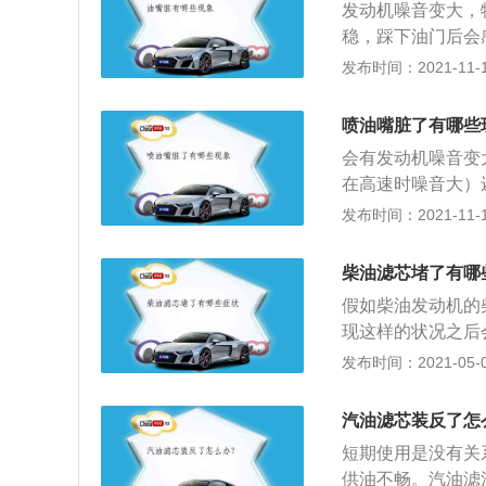
发动机噪音变大，
盘烧毁或是发动机
稳，踩下油门后会
运转，则可能是线
上升。怠速抖动（
发布时间：2021-11-10
耳，则可能是单向
略有短缺。当EC
的时候有哒哒的异
产生磁场以吸住阀
严重亏电引起的。
喷油嘴脏了有哪些
点是燃油供应的控
会有发动机噪音变
比。这不仅可以使
在高速时噪音大）
器本身是一个常闭
速低速升档有轻微
发布时间：2021-11-10
态，而在没有输入
空调滤清器、汽油
更换机油、机滤，
柴油滤芯堵了有哪
可能行驶10000
假如柴油发动机的
现这样的状况之后
油滤芯堵塞后需要
发布时间：2021-05-01
客车基本都会使用
相同的。柴油发动
汽油滤芯装反了怎
tp://auto.c
短期使用是没有关
燃混合气。燃烧的
供油不畅。汽油滤