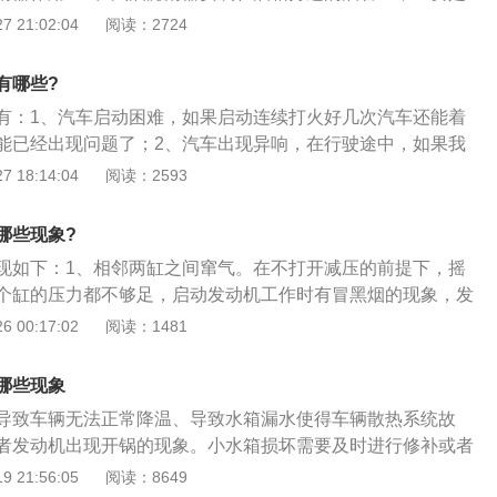
用的是压燃的方式。柴油发动机在压缩行程结束时汽缸内的可
杂质；2、汽油是由原油经过复杂的过程制成的，然后通过一
 21:02:04
阅读：2724
力基本都是相对高的，这个时候可燃混合气会自行燃烧，理所
送到各个加油站点，最后被运送到车主的燃料箱。在这个过程
不用火花塞的。柴油的性质与汽油是不相同的。柴油发动机的
不可避免地进入油箱，此外，随着使用时间的延长，杂质也会
大。不过，柴油发动机的功率为比不上汽油发动机高的。非常
有哪些?
过滤燃料的过滤器就会显得脏，充满渣滓，从而使过滤效果大
高柴油发动机的效率基本都会使用涡轮增压技术。涡轮增压技
有：1、汽车启动困难，如果启动连续打火好几次汽车还能着
，建议到了公里数更换，如果不更换，或延迟更换，势必影响
的进气量，这样子可以提高发动机的功率。
能已经出现问题了；2、汽车出现异响，在行驶途中，如果我
油路不畅，汽车加油没劲等现象，最终导致发动机慢性损坏，
渣渣声、口哨声、滋滋声等，这也是汽油泵故障的警示；3、
 18:14:04
阅读：2593
行大修。
实际上，极少有车子会因为加速出现顿挫，不论是手动挡，还
产生的顿挫感都属于不正常现象；4、发动机抖动，正常情况
哪些现象?
非常规律平稳的，如果能明显感觉到发动机抖动增大，那就要
现如下：1、相邻两缸之间窜气。在不打开减压的前提下，摇
发动机故障灯亮起，前面我们说过，汽油泵是作为汽车油箱的
个缸的压力都不够足，启动发动机工作时有冒黑烟的现象，发
将汽油从油箱中抽出再输送给发动机使用，如果汽油泵出现问
，显现功率不足；2、气缸盖漏气。被压缩的高压气体窜入气
 00:17:02
阅读：1481
到发动机，亮灯就是非常正常的了。
缸盖和机体的结合面处泄漏出。漏气处显现有淡黄色的泡沫存
发出“毗毗”的响声，有时还会伴有漏水或漏油；3、气体机油油
哪些现象
入发动机机体与气缸盖相通的润滑机油油道中。油底壳机油温
导致车辆无法正常降温、导致水箱漏水使得车辆散热系统故
一直偏高，机油粘度变稀、压力降低、变质快，送往气缸盖上
者发动机出现开锅的现象。小水箱损坏需要及时进行修补或者
机油中明显带有气泡；4、高压气体窜入冷却水套。在发动机
小水箱堵了的解决方法是： 1、把除垢剂和水融合倒进水箱溶
 21:56:05
阅读：8649
0℃时，打开水箱盖，可以看到水箱中有较明显的气泡上升冒