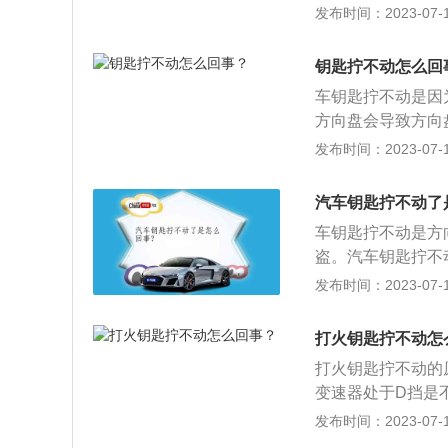
动了，再插进钥匙
发布时间：2023-07-17
动方向盘即可。每
动方向盘就会自动
钥匙拧不动怎么回
盘锁止构造，也就
车钥匙拧不动是因
态，即便发动车也
方向盘会导致方向
锁定。关于车钥匙h
发布时间：2023-07-17
箱，避免在车辆行驶
2、其他功能：h
汽车钥匙拧不动了
内，按住2至3秒
车钥匙拧不动是方
内温度。
盗。汽车钥匙拧不
右手拧动钥匙，直
发布时间：2023-07-17
遥控开关汽车门锁
匙端发出信号。信
打火钥匙拧不动怎
控制模块BCM认证
打火钥匙拧不动的
变速器处于D挡是
了安全考虑，挂着
发布时间：2023-07-17
下进行，场面请自