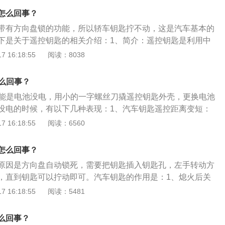
方向盘没回正：这其实不是车的问题，而是在拔下车钥匙后，
怎么回事？
转动，就会导致方向盘自锁功能启动，转向锁销和转向柱扣在
带有方向盘锁的功能，所以轿车钥匙拧不动，这是汽车基本的
能动，即使是插进钥匙用力拧也拧不动。这个功能是大部分车
下是关于遥控钥匙的相关介绍：1、简介：遥控钥匙是利用中
盗功能。解决方法也很简单，就是边晃方向盘边拧钥匙，否则
能，不用把钥匙键插入锁孔中就可以远距离开门和锁门的钥
 16:18:55
阅读：8038
也不可能启动发动机。
：工作原理简单来说，从钥匙发出微弱的电波，由汽车天线接
制单元（ECU,ElectronicControlUnit）识别信号代码，
怎么回事？
器（电动机或电磁线圈）执行开/闭锁的动作。
动可能是电池没电，用小的一字螺丝刀撬遥控钥匙外壳，更换电池
没电的时候，有以下几种表现：1、汽车钥匙遥控距离变短：
距离可以打开车门，钥匙没电的时候，就需要靠近车子，甚至
 16:18:55
阅读：6560
应。2、遥控车门的时候，偶尔会失灵，有时候需要按很多次
说明，车钥匙即将没电。3、仪表盘直接显示，有些车型的仪
怎么回事？
遥控钥匙剩余电量，及时更换即可。
原因是方向盘自动锁死，需要把钥匙插入钥匙孔，左手转动方
，直到钥匙可以拧动即可。汽车钥匙的作用是：1、熄火后关
升起关闭；2、停车场找车方便；3、自动开后备箱；4、遥控
 16:18:55
阅读：5481
用的注意事项有：1、不要和电子装置放在一起；2、不要乱抛
匙不要放在车内；4、更换电池前，要先看清电池更换图解，尽
么回事？