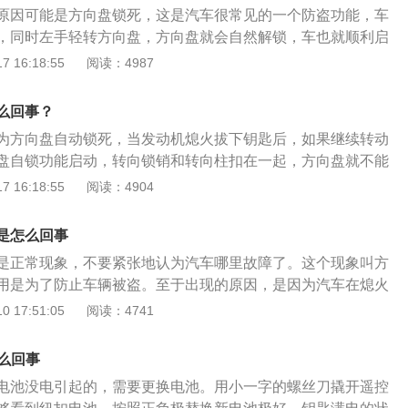
5、不要接触金属物品。
原因可能是方向盘锁死，这是汽车很常见的一个防盗功能，车
，同时左手轻转方向盘，方向盘就会自然解锁，车也就顺利启
关汽车的工具，现在汽车钥匙均使用芯片，为磁性芯片系统。
 16:18:55
阅读：4987
洋舰系列中的新款，动力性能好，排放达欧三标准，先进的发
功率及扭矩，配以高度坚固的车架以及强化的悬架系统，崎岖
么回事？
适顺畅。
为方向盘自动锁死，当发动机熄火拔下钥匙后，如果继续转动
盘自锁功能启动，转向锁销和转向柱扣在一起，方向盘就不能
时用力拧也拧不动，解决方法是在拧汽车钥匙的同时轻微转动
 16:18:55
阅读：4904
熄火拔出钥匙后，方向盘即处于待锁止状态，这时候只要转动
锁。随着对防盗安全意识的增强，现在的汽车都增设有方向盘
是怎么回事
说盗贼进入车内只要转一下方向盘，即处于方向盘锁死状态，
是正常现象，不要紧张地认为汽车哪里故障了。这个现象叫方
原地转圈。
用是为了防止车辆被盗。至于出现的原因，是因为汽车在熄火
向盘。也就是说，如果熄火后不转动方向盘，方向盘锁死功能
 17:51:05
阅读：4741
熄火后转动了方向盘，行车电脑就会认为汽车存在被盗的可能
方向盘。解决的办法很简单：只要手握方向盘先往回正的方向
怎么回事
右两边转，同时另一只手拧动钥匙，就可以解锁，这时候就可
电池没电引起的，需要更换电池。用小一字的螺丝刀撬开遥控
。如果是福特的无钥匙启动的车型，出现这种情况，要先按一