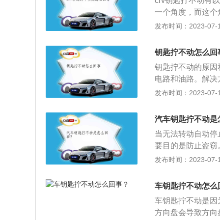
crv钥匙拧不动
后，里面的锁止机
一个角度，而这个
拧钥匙，否则会造
解决方法：可以右
发布时间：2023-07-17
是给门锁加热的方
盘锁死：当汽车熄
解决办法：将档位
方向盘转动，就会
钥匙拧不动怎么回
盘就不能动，即使
钥匙拧不动的原因
在被盗风险，所以
电路和油路。解决
锁定解除后，再进
点火电路。2、方
发布时间：2023-07-17
难转动钥匙，并且
能，关键是以便车
损卡下线。解决方
洗车后残留的水进
不对：例如拧钥匙
汽车钥匙拧不动是
起，出现钥匙无法
锈：解决方法：可
当无法转动自动停
别的钥匙。解决方
如果还是不能打开
要目的是防止盗窃
键：钥匙上标有的
不完整。解决方法
然后用右手转动钥
发布时间：2023-07-17
功能。2、锁车键
的。解决方法：建
转动时，不要用力
窗，开启防盗功能
拔出，这在自动档
解除后备箱的锁定
车钥匙拧不动怎么
置。有时它看起来
车辆并发出响声，
车钥匙拧不动是因
者齿轮槽中有硬币
方向盘会导致方向
清理干净；启动汽