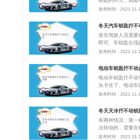
钥匙的外壳，就能
下一键启动，然后
态下使用寿命是三年
发布时间：2021-11-10
年，到现在已经发展出
E、MINIPAC
冬天汽车钥匙拧不
车钥匙遥控距离变
首先驾驶人员需要
才有反应。第二是
即可。车钥匙出现
过来。第三是仪表
能，其主要目的是
发布时间：2021-11-10
就需要及时更换。
后，驾驶人员将方
就表示车钥匙电量
言之，此时，钥匙
电动车钥匙拧不动
动的现象时，一定
电动车钥匙拧不动
更大的麻烦。
头卡住了。电动车
造成锈蚀，引起车
发布时间：2021-11-10
点点发动机油添加
间的插入运转，影
冬天天冷拧不动钥
的状况，在这样的
有两种情况：第一
车龙头卡住了，那
法转动的，需要在
前后推动一下，松
车辆的钥匙门出现
发布时间：2021-11-10