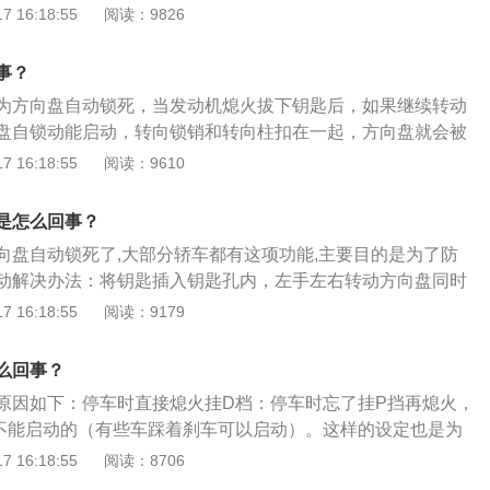
时用力拧也拧不动。解决方法是：在拧汽车钥匙的同时轻微转
 16:18:55
阅读：9826
次熄火拔出钥匙后，方向盘即处于待锁止状态，这时候只要转
落锁。随着对防盗安全意识的增强，现在的汽车都增设有方向
事？
是说盗贼进入车内只要转一下方向盘，即处于方向盘锁死状
为方向盘自动锁死，当发动机熄火拔下钥匙后，如果继续转动
只能原地转圈。
盘自锁动能启动，转向锁销和转向柱扣在一起，方向盘就会被
old按键的相关信息如下：1、简介：hold键长按几秒开启后备
 16:18:55
阅读：9610
等工况下按了hold键打开后背箱发生危险，所以是“hold"。
old键不是后备箱开启键，是远程启动发动机按钮。在远程距离
是怎么回事？
种，汽车自动启动。这个功能在冬天和夏天时，可以提前调整车
向盘自动锁死了,大部分轿车都有这项功能,主要目的是为了防
动解决办法：将钥匙插入钥匙孔内，左手左右转动方向盘同时
到可以拧动即可。汽车钥匙的作用：汽车遥控钥匙主要作用是
 16:18:55
阅读：9179
。轿车锁车的遥控器工作原理，通过车主按下钥匙上的按钮,钥
号中包含相应的命令信息,汽车端天线接收到电波信号,经过车身
么回事？
后,有执行器实现开锁/闭锁的动作。
原因如下：停车时直接熄火挂D档：停车时忘了挂P挡再熄火，
不能启动的（有些车踩着刹车可以启动）。这样的设定也是为
有挡位的车子一启动就自动往前冲，而且是在毫不知情的情况
 16:18:55
阅读：8706
行脑补。遇上这种情况，只要把挡位推至N挡或者P挡，便可以