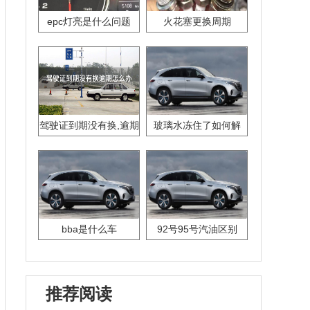
epc灯亮是什么问题
火花塞更换周期
驾驶证到期没有换,逾期
玻璃水冻住了如何解
怎么办??
决？
bba是什么车
92号95号汽油区别
推荐阅读