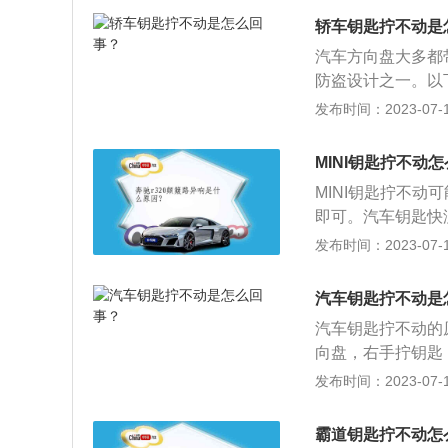
正常启动。停车后
轿车钥匙拧不动是
方向盘没回正或有
汽车方向盘大多都
一起，方向盘就不
防盗设计之一。以
型都具有的普通防
控锁的无线遥控功
发布时间：2023-07-17
就是把钥匙拧断了
匙。2、工作原理
收该电波信号，经电子控
MINI钥匙拧不动
再由该系统的执行
MINI钥匙拧不
即可。汽车钥匙快
之前在6米以内的
发布时间：2023-07-17
走到车门前才有反
才有反应，那么就
汽车钥匙拧不动是
表盘上会直接显示
汽车钥匙拧不动的
向盘，右手拧钥匙
车窗，车窗会自动
发布时间：2023-07-17
开窗。汽车钥匙使
乱扔；3、备用钥
霸道钥匙拧不动怎