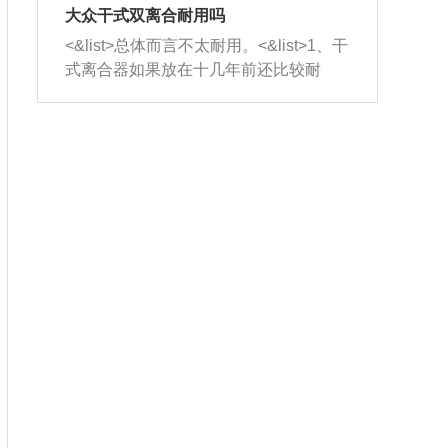
室，最后形成废气排出，就可以让三元
无法制作，需要将车辆送到修理厂或4s
造成烧机油。<&list>3、机油粘度。使用
大众干式双离合耐用吗
催化器得到清洗，排气管堵塞的情况就
店；<&list>2.车辆半轴套管防尘罩破
机油粘度过小的话，同样会有烧机油现
<&list>总体而言不太耐用。<&list>1、干
能够得到解决。
裂，破裂后会出现漏油现象，使半轴磨
象，机油粘度过小具有很好的流动性，
式离合器如果放在十几年前还比较耐
损严重，磨损的半轴容易损坏，产生异
容易窜入到气缸内，参与燃烧。<&list>
用，但是由于现在的汽车发动机动力输
响；<&list>3.稳定器的转向胶套和球头
4、机油量。机油量过多，机油压力过
出越来越高，使得干式离合器散热不足
老化，一般是使用时间过长造成的。解
大，会将部分机油压入气缸内，也会出
的缺陷也逐渐暴露出来。<&list>2、由于
决方法是更换新的质量好的转向橡胶套
现烧机油。<&list>5、机油滤清器堵塞：
干式双离合的工作环境暴露在空气中，
和球头。
会导致进气不畅，使进气压力下降，形
而离合器的散热也是通离合器罩上面的
成负压，使机油在负压的情况下吸入燃
几个小孔来进行散热。但是在行驶过程
烧室引起烧机油。<&list>6、正时齿轮或
中变速箱需要换挡，就不得不使得离合
链条磨损：正时齿轮或链条的磨损会引
器频繁工作。<&list>3、长时间的低速行
起气阀和曲轴的正时不同步。由于轮齿
驶以及过于频繁的启停，导致离合器的
或链条磨损产生的过量侧隙，使得发动
温度不断升高，而低速行驶时空气流动
机的调节无法实现：前一圈的正时和下
效率不高，无法将离合器中的热量有效
一圈可能就不一样。当气阀和活塞的运
的带走，导致离合器内部的温度不断升
动不同步时，会造成过大的机油消耗。
高，加速离合器的磨损。
解决方法：更换正时齿轮或链条。<&list
>7、内垫圈、进风口破裂：新的发动机
设计中，经常采用各种由金属和其他材