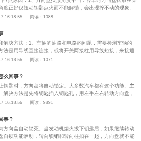
有以下7点原因：1、方向盘摆放角度不当：停车时方向盘摆放在某
构不能弹起，出现钥匙无法拧动；解决方法：此时不要用力去
角度正好仅扭动钥匙点火而不能解锁，会出现拧不动的现象。
成钥匙的损坏或是变形而无法使用。应使用遥控器开启车门或
手轻扭钥匙，左手轻转方向盘，方向盘就自然解锁。2、方向
 16:18:55
阅读：1088
式打开。3、忘记把档位回归到原位，所以轿车钥匙拧不动；
火后，如果左右打方向或是车轮停车时不正，受力后也会带动
回归到原位，就可以解决问题。
导致方向盘自锁功能启动，转向锁销和转向柱扣在一起，方向
事
是插进钥匙用力拧也拧不动，这是车辆的防盗系统认为汽车存
和解决方法：1、车辆的油路和电路的问题，需要检测车辆的
锁死方向盘来实现防盗功能。解决方法：需要等待一两个小时
方法是用导线直接连接，或将开关两接柱用导线短接，来接通
行解锁尝试。3、钥匙簧片磨损卡下线：如果用以上方法都很
向盘自动锁死的功能起动，方向盘锁死是车辆上的一种防盗功
 16:18:55
阅读：1071
可以明确判断与方向盘无关，那么故障原因应该是钥匙簧片磨
辆的安全而设置。解决方法是关闭方向盘自动锁死功能。3、
法：需要把车开到4s店检查维修或者更换钥匙簧片。4、操作
入钥匙孔造成的，当钥匙插入锁孔后，里面的锁止机构不能弹
的方向错了。解决方法：建议尝试向反方向拧动。5、锁芯生
怎么回事？
拧动。解决方法是给钥匙孔加热打开。4、拿错钥匙了，拿成
以尝试给锁芯里面加点发动机油，润滑一下，看看能否打开，
止钥匙时，方向盘将自动锁定。大多数汽车都有这个功能。主
法是用相对应的钥匙。以下是钥匙各项功能详解：1、解锁
，需更换锁芯。6、钥匙不匹配：可能是后期重新配的钥匙，
。解决方法是先将钥匙插入钥匙孔，用左手左右转动方向盘，
开锁图案的按钮，用于解开车辆车门、车窗的锁定，解除防盗
：使用原装钥匙去开门。7、洗车后残留的水进入钥匙孔造成
匙，直到钥匙可以转动为止，方向盘将解锁。当发现钥匙无法
 16:18:55
阅读：9891
：钥匙上标有的关锁图案的按钮，用于锁定车辆的车门、车
议对门锁部分进行加温处理，使冻在钥匙孔中的水融化。
转动钥匙，否则容易造成钥匙弯曲甚至折断。熄火后钥匙不能
。3、后备箱开关：钥匙上标有后备箱打开图案的按钮，用于
车辆中经常发生。原因是自动档车辆并没有真正回到P档的位
。4、寻车键：钥匙上标有喇叭图案的按钮，用于远距离唤醒
回事？
好像已经回到了原来的位置，但它没有接触到电子传感器，或
能使车主辨别车辆位置。
为方向盘自动锁死。当发动机熄火拔下钥匙后，如果继续转动
和其他东西阻碍了它的返回。车主应检查挡槽内是否有异物并
盘自锁功能启动，转向锁销和转向柱扣在一起，方向盘就不能
车，再次移动档位，确认其完全返回，然后拔出钥匙。