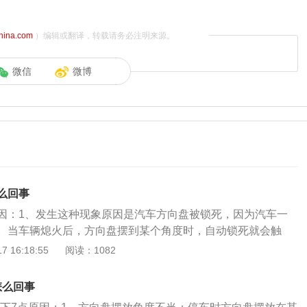
china.com
）编辑或翻译，转载请务必注明来源。
微信
微博
么回事
因：1、发生这种现象原因是汽车方向盘被锁死，因为汽车一
。当车辆熄火后，方向盘摆到某个角度时，自动锁死就会触
钥匙点火就不能拧不动；解决方法：当发现钥匙拧不动时，不
 16:18:55
阅读：1082
，这样很容易造成钥匙弯曲甚至折断。方向盘自动锁死的解决
把钥匙插入钥匙孔，左手左右转动方向盘，右手轻轻拧钥匙，
怎么回事
；2、由于洗车后残留的水进入钥匙孔造成，当钥匙插入锁孔