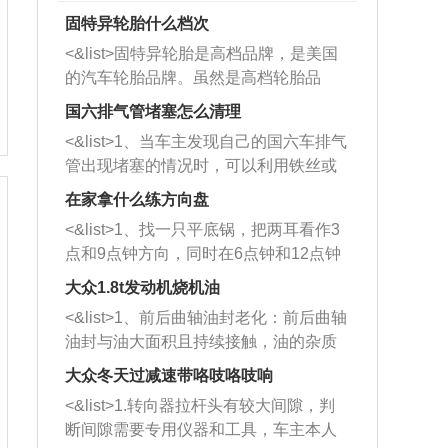
固特异轮胎什么档次
<&list>固特异轮胎是高档品牌，是美国
的汽车轮胎品牌。虽然是高档轮胎品
牌，但是中高低端的轮胎都有生产，这
国六排气管堵塞怎么清理
也是为了更好的开拓市场。
<&list>1、当车主发现自己的国六车排气
管出现堵塞的情况时，可以利用铁丝或
者是细棍，直接将杂物给取出来，如果
在家拿什么练方向盘
堵塞情况比较严重，也可以采取应急措
<&list>1、找一只平底锅，把两耳看作3
施。 <&list>2、直接利用木棍将所有的
点和9点钟方向，同时在6点钟和12点钟
杂物推到排气管里面的位置处，然后将
方向做一个标记。 <&list>2、双手握住
三元催化器拆解开，就可以将堵塞的东
大众1.8t发动机烧机油
平底锅两耳，然后往左打半圈、一圈、
西取出来。但如果是因为积碳过多引起
<&list>1、前后曲轴油封老化：前后曲轴
一圈半的练习，往右同样也要打相同的
的堵塞，就需要将三元催化器泡在草酸
油封与油大面积且持续接触，油的杂质
圈数。 <&list>3、最后强调要反复练
中进行清洗。 <&list>3、也可以利用清
和发动机内持续温度变化使其密封效果
习，这样就可以形成肌肉记忆，在真实
大众冬天过减速带咯吱咯吱响
洗剂对堵塞的情况得到解决，将清洗剂
逐渐减弱，导致渗油或漏油。<&list>2、
驾驶车辆时，不需要记忆也能打好方
放在燃油箱中，与燃油混合后，车辆启
<&list>1.转向器拉杆头有较大间隙，判
活塞间隙过大：积碳会使活塞环与缸体
向。
动时，就可以和汽油一起进入到燃烧
断间隙需要专用仪器和工具，车主本人
的间隙扩大，导致机油流入燃烧室中，