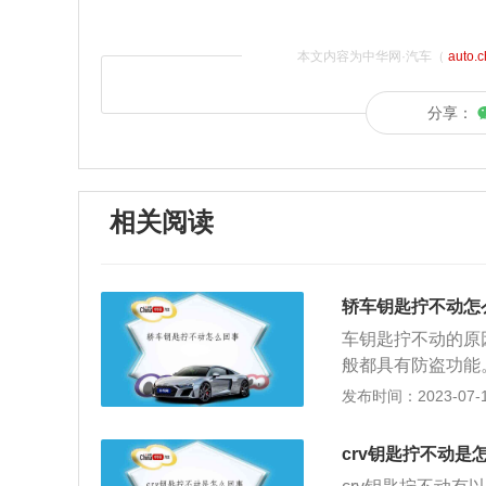
本文内容为中华网·汽车（
auto.
分享：
相关阅读
轿车钥匙拧不动怎
车钥匙拧不动的原
般都具有防盗功能
发，这时候如果拿
发布时间：2023-07-17
要生硬地去拧钥匙
方法其实很简单，
crv钥匙拧不动是
直到钥匙可以拧动