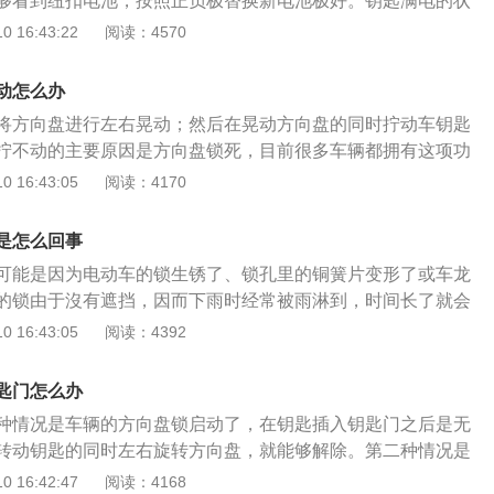
够看到纽扣电池，按照正负极替换新电池极好。钥匙满电的状
踩着刹车，转动方向盘，然后再按一次一键启动即可。
左右。MINI是宝马公司的一款小型汽车品牌，创建于1959
 16:43:22
阅读：4570
了七种车型，包含了MINI、MINICLUBMAN、MINICOUP
EMAN等。当汽车钥匙电量过低的时候，会有四种表现。第一是汽
动怎么办
短，比如之前距离6米就能够控制车门，而现在却得靠近车门
将方向盘进行左右晃动；然后在晃动方向盘的同时拧动车钥匙
遥控车门的时候会偶发失灵状态，甚至要按下多次才能够反应
拧不动的主要原因是方向盘锁死，目前很多车辆都拥有这项功
盘会直接显示遥控钥匙的剩余电量，发现电量即将不足的时候
为了防止车辆被盗。在日常使用车辆的时候，若车辆熄火之
 16:43:05
阅读：4170
第四是观察汽车钥匙上的指示灯，对比平时来说黯淡了很多，
向盘摆到某个角度的时候，方向盘就会自动进入锁死状态，换
不足了。
是拧不动的；此外，驾驶人员需要注意的是，当钥匙出现拧不
是怎么回事
不要使更大的力气拧钥匙，很容易造成钥匙内部的断裂，带来
可能是因为电动车的锁生锈了、锁孔里的铜簧片变形了或车龙
的锁由于沒有遮挡，因而下雨时经常被雨淋到，时间长了就会
钥匙插进去却无法运转的状况。这个时候可以往锁眼里添加一
 16:43:05
阅读：4392
润滑或添加一点去锈剂去掉锈蚀即可拧动了。因为车钥匙长时
响到锁孔里的铜簧片发生变形，也有可能影响到车钥匙拧不动
匙门怎么办
状况下，只能将铜簧片拆出来实行修整或更换。假如停车时，
种情况是车辆的方向盘锁启动了，在钥匙插入钥匙门之后是无
么下次开锁时车钥匙会拧不动，这个时候可以试试将电动车向
转动钥匙的同时左右旋转方向盘，就能够解除。第二种情况是
动车龙头即可拧动车钥匙。
了损坏，这和气温是没有关系的。机动车辆在冬季的时候出现
 16:42:47
阅读：4168