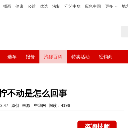
插画
健康
公益
优选
法制
守艺中华
应急中国
更多
地
选车
报价
汽修百科
特卖活动
经销商
拧不动是怎么回事
2:47
原创
来源：中华网
阅读：4196
咨询技师