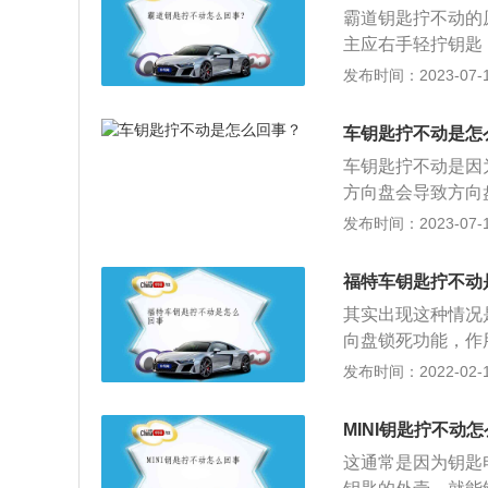
量选择原装电池；
霸道钥匙拧不动的
主应右手轻拧钥匙
动。汽车钥匙是开
发布时间：2023-07-17
霸道是丰田陆地巡
动机提供强劲输出
车钥匙拧不动是怎
的旅途也会变得舒
车钥匙拧不动是因
方向盘会导致方向
动了，再插进钥匙
发布时间：2023-07-17
方向盘即可。每次
方向盘就会自动落
福特车钥匙拧不动
锁止构造，也就是
其实出现这种情况
即便发动车也只能
向盘锁死功能，作
后不小心转动了方
发布时间：2022-02-10
就不会触发。一旦
性，就会自动锁死
MINI钥匙拧不动
转，不行的话再左
这通常是因为钥匙
以点火启动汽车了