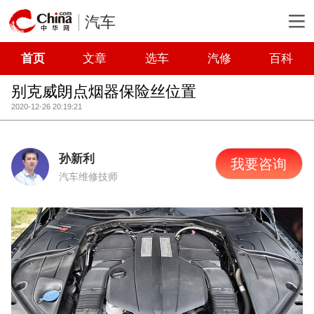
汽车
首页
文章
选车
汽修
百科
别克威朗点烟器保险丝位置
2020-12-26 20:19:21
孙新利
我要咨询
汽车维修技师