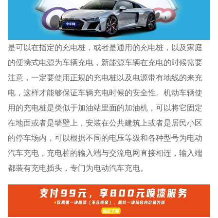
是可以在指定的充电桩，或者是通用的充电桩，以及家庭
的便携式电源为车辆充电，新能源车辆在充电的时候需要
注意，一定要使用正规的充电桩以及电源带有地线的来充
电，这样才能够保证车辆充电时候的安全性。机动车辆使
用的充电桩是类似于加油站里面的加油机，可以将它固定
在地面或者是墙壁上，安装在公共建筑上或者是居民小区
的停车场内，可以根据不同的电压等级和各种型号为电动
汽车充电，充电桩的输入端与交流电网直接相连，输入端
都装有充电插头，专门为电动汽车充电。