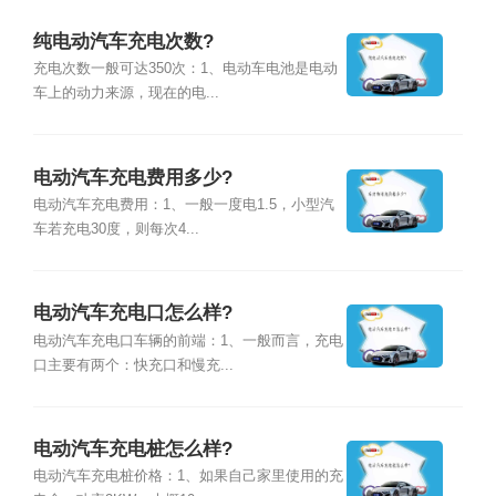
纯电动汽车充电次数?
充电次数一般可达350次：1、电动车电池是电动
车上的动力来源，现在的电...
电动汽车充电费用多少?
电动汽车充电费用：1、一般一度电1.5，小型汽
车若充电30度，则每次4...
电动汽车充电口怎么样?
电动汽车充电口车辆的前端：1、一般而言，充电
口主要有两个：快充口和慢充...
电动汽车充电桩怎么样?
电动汽车充电桩价格：1、如果自己家里使用的充