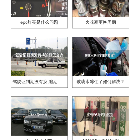
epc灯亮是什么问题
火花塞更换周期
驾驶证到期没有换,逾期怎么办??
玻璃水冻住了如何解决？