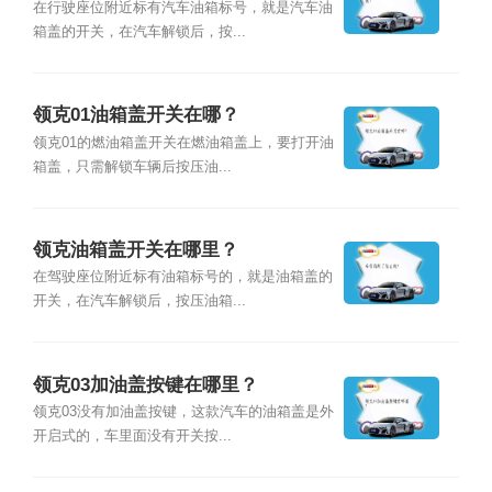
在行驶座位附近标有汽车油箱标号，就是汽车油
箱盖的开关，在汽车解锁后，按...
领克01油箱盖开关在哪？
领克01的燃油箱盖开关在燃油箱盖上，要打开油
箱盖，只需解锁车辆后按压油...
领克油箱盖开关在哪里？
在驾驶座位附近标有油箱标号的，就是油箱盖的
开关，在汽车解锁后，按压油箱...
领克03加油盖按键在哪里？
领克03没有加油盖按键，这款汽车的油箱盖是外
开启式的，车里面没有开关按...