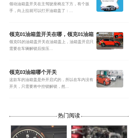
领动油箱盖开关在主驾驶座椅左下方，有个扳
手，向上拉就可以打开油箱盖了：...
领克01油箱盖开关在哪，领克01油箱
盖怎么开
领克01的油箱盖开关在油箱盖上，油箱盖开启只
需要在车辆解锁后按压...
领克03油箱哪个开关
这款车的油箱盖是外开启式的，所以在车内没有
开关，只需要将中控锁解锁，然...
热门阅读