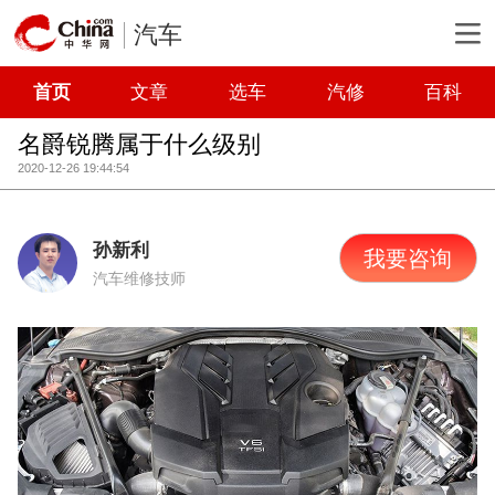
汽车
首页
文章
选车
汽修
百科
名爵锐腾属于什么级别
2020-12-26 19:44:54
孙新利
我要咨询
汽车维修技师