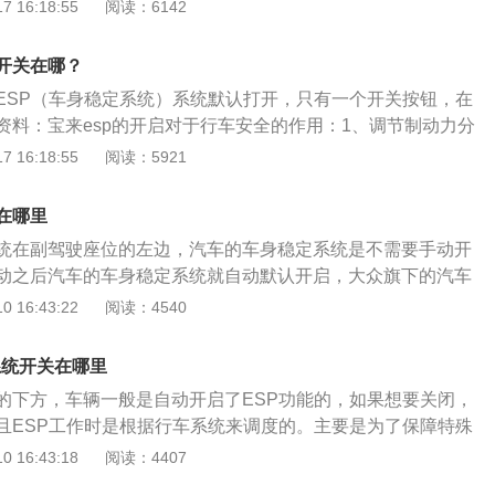
了ESP系统的执行中。以下是关于ESP车身电子稳定系统的相
 16:18:55
阅读：6142
P车身电子稳定系统是汽车的“运动神经”，它可以控制驱动轮从动
状态信息，并最大限度化解车辆转弯时因操作不当所带来的危
开关在哪？
过摩擦力较小的路面时，轮胎打滑导致车辆的运动方向速度无
ESP（车身稳定系统）系统默认打开，只有一个开关按钮，在
这时候ESP就可以通过对没有打滑车轮进行制动干预，从而帮
资料：宝来esp的开启对于行车安全的作用：1、调节制动力分
辆的控制，来保证行驶安全。
轮先抱死，一般情况下只有模块硬件出现故障时才会失效；
 16:18:55
阅读：5921
，通过计算出车辆滑移率，控制在峰值附着系数附近，这属于
、牵引力控制系统，作用工况通常为低附路面车辆，驱动轮滑
在哪里
求发动机降扭同时轻微施加制动，使得车辆平顺起步；4、车辆
统在副驾驶座位的左边，汽车的车身稳定系统是不需要手动开
，主要通过对单个车轮主动增压以纠正车轮的不足转向和过度
动之后汽车的车身稳定系统就自动默认开启，大众旗下的汽车
DC属于主动增压，即不用施加制动踏板力即可以对制动管路施加
sp系统。福特锐界是在福特全球中级轿车平台上打造成的中型s
 16:43:22
阅读：4540
前置前驱和四轮驱动两种车型，市场参考价在22.98万元至38.9
全新的六边形进气格栅和大尺寸的全LED前大灯，搭配同级别
系统开关在哪里
寸的中控屏幕，并且采用10.1英寸的全数字彩色仪表盘，黑色的
的下方，车辆一般是自动开启了ESP功能的，如果想要关闭，
置，并且豪华车型还拥有2850mm的超长轴距以及超大面积的
且ESP工作时是根据行车系统来调度的。主要是为了保障特殊
稳定。汽车的稳定系统又称为ESP，它是可以控制汽车的驱动
 16:43:18
阅读：4407
制从动轮。其包括ABS和ASR的汽车防滑装置。ESP能够很好