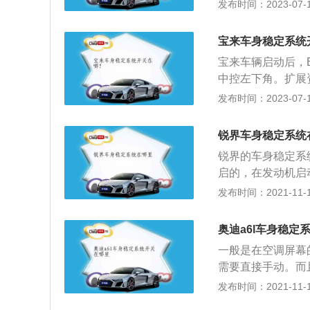
动安全技术考虑在
发布时间：2023-07-17
关介绍：1、ES
轮，分析车辆行驶
宝来车身稳定系统
险。2、车辆在经
宝来车辆启动后，
法受驾驶者控制，
中控左下角。扩展
助驾驶员恢复对车
配，以防止车辆后
发布时间：2023-07-17
2、防止车轮抱死
被动安全控制；3
锐界车身稳定系统
转，TCS发出请
锐界的车身稳定系
动态稳定控制系统
启的，在发动机启
转向。TCS和V
大部分都配置了e
发布时间：2021-11-10
压力。
uv车型，其中拥有
8万元。外观采用
奥迪a6l车身稳定
中最大的12.8英
一般是在空调屏幕
顶棚设计的高档设
需要直接手动。而
全景天窗。
驾驶状态下的车身
发布时间：2021-11-10
轮的，同时还能控