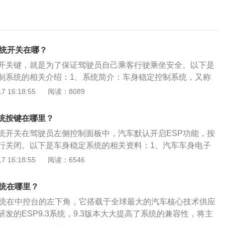
系统开关在哪？
开关键，就是为了保证驾驶员自己乘客行驶乘坐安全。以下是
制系统的相关介绍：1、系统简介：车身稳定控制系统，又称
d-Control-System），在国产汽车中，丰田的Corolla-Alti
 16:18:55
阅读：8089
Toyota称为VSC），目前售价较高的国产车均以普遍采用。
是一种主动安全系统，包含ABS和ASR，能防止车轮在制动时
统按键在哪里？
在启动时打滑（ASR）。2、工作原理：汽车在转弯行驶时，如
统开关在驾驶员左侧控制面板中，汽车默认开启ESP功能，按
着极限，则会引起“漂出”现象，此时驾驶员怎样打转向盘也不
行关闭。以下是车身稳定系统的相关资料：1、汽车车身电子
从而难以循踪行驶，出现转向失灵，称为转向不足。如果后轮
）的功能是监控汽车的行驶状态，当汽车出现转弯力道不足或者
 16:18:55
阅读：6546
，就会出现“甩尾”现象，汽车本身会变得不稳定，汽车被快速
汽车偏离理想轨道。2、ESP系统通过对左后轮的制动来防止
为转向过度。
汽车向右转向过度时，ESP就会对右前轮的制动来防止驾驶危
系统在哪里？
不当或者路面异常的时候，ESP系统就会用警告灯警示驾驶
系统在中控台的左下角，它搭载于全球最大的汽车核心技术供应
发的ESP9.3系统，9.3版本大大提高了系统的兼容性，将主