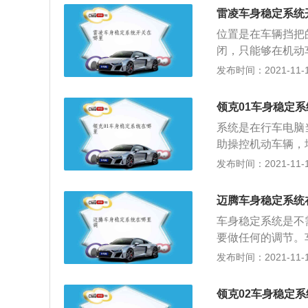
的监控驾驶者操作
雷凌车身稳定系统
是有几种情况是需
位置是在车辆挡把
的运动，会导致车
闭，只能够在机动
足，如果ESP还
不推荐将车身稳定
发布时间：2021-11-10
万别关闭ESP，
定系统是在提升车
轮胎的外径，ES
通过各个传感器传
领克01车身稳定
出纠偏的指令，来
系统是在行车电脑
在各种状况下保持
助操控机动车辆，
日常驾驶车辆过程
发布时间：2021-11-10
车身长度是4549
机动车辆的最小离地
迈腾车身稳定系统
车型，机动车辆的整
车身稳定系统是不
的车身整备质量是
要做任何的调节。
辆更加稳定的行驶
发布时间：2021-11-10
可以通过各个传感
车辆的abs和E
领克02车身稳定
以使车辆在各种状