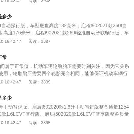
 16:42:47
阅读：3908
及通过性，SUV车型对比于轿车，有更好的离地间隙，能够带
行驶到非铺装路面的时候，要注意车辆能否正常通过，并且降
是多少
避免造成底盘的磕碰，对油底壳或者是其他零部件造成伤害。
60t自动探行版，车型底盘高度182毫米；启程t902021款260t自
高度176毫米；启程t902021款260t轻混自动智联畅行版，车
；启程t902021款260t轻混自动智联创行版，车型底盘高度17
 16:42:47
阅读：3897
品牌旗下的启辰T90车型属于是一款中型的SUV车型机动车辆，
21款车型，车辆使用的是1.5T涡轮增压发动机，匹配的是干式
正常
动车辆目前使用的是两驱版本，车辆的能源类型是有两种可以
.5之间属于正常值，机动车辆轮胎胎压需要时刻关注，因为它关系
版本和汽油加轻混系统。
使用，轮胎胎压需要四个轮胎完全相同，能够保证机动车辆行
行驶的稳定性。机动车辆上的胎压是指轮胎内部空气的压强，
 16:42:47
阅读：3899
致胎侧容易出现裂口，导致过度发热橡胶老化或者是加速胎肩
的轮胎气压过高会导致胎体弹性下降，当机动车辆在正常使用
是多少
荷增大，如果遇到冲击力过于严重的时候，会导致爆胎的情
.6升手动智观版、启辰t602020款1.6升手动智进版整备质量1254
0款1.6LCVT智行版、启辰t602020款1.6LCVT智享版整备质量
602020款1.6LCVT智炫版整备质量1312千克。不同的机动车
 16:42:47
阅读：3895
配置。东风日产启辰T60是一款小型的SUV车型，车辆在售的