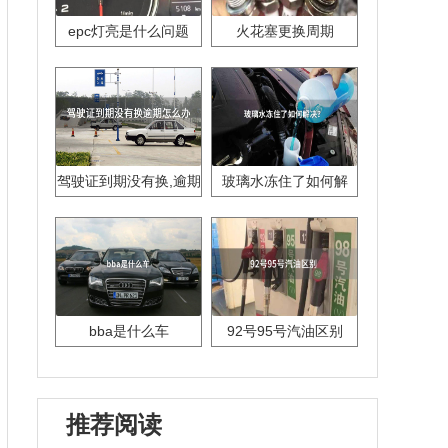
epc灯亮是什么问题
火花塞更换周期
驾驶证到期没有换,逾期
玻璃水冻住了如何解
怎么办??
决？
bba是什么车
92号95号汽油区别
推荐阅读