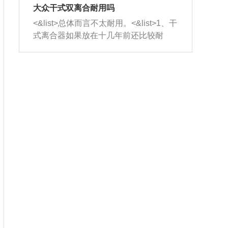
室，最后形成废气排出，就可以让三元
无法制作，需要将车辆送到修理厂或4s
造成烧机油。<&list>3、机油粘度。使用
大众干式双离合耐用吗
催化器得到清洗，排气管堵塞的情况就
店；<&list>2.车辆半轴套管防尘罩破
机油粘度过小的话，同样会有烧机油现
<&list>总体而言不太耐用。<&list>1、干
能够得到解决。
裂，破裂后会出现漏油现象，使半轴磨
象，机油粘度过小具有很好的流动性，
式离合器如果放在十几年前还比较耐
损严重，磨损的半轴容易损坏，产生异
容易窜入到气缸内，参与燃烧。<&list>
用，但是由于现在的汽车发动机动力输
响；<&list>3.稳定器的转向胶套和球头
4、机油量。机油量过多，机油压力过
出越来越高，使得干式离合器散热不足
老化，一般是使用时间过长造成的。解
大，会将部分机油压入气缸内，也会出
的缺陷也逐渐暴露出来。<&list>2、由于
决方法是更换新的质量好的转向橡胶套
现烧机油。<&list>5、机油滤清器堵塞：
干式双离合的工作环境暴露在空气中，
和球头。
会导致进气不畅，使进气压力下降，形
而离合器的散热也是通离合器罩上面的
成负压，使机油在负压的情况下吸入燃
几个小孔来进行散热。但是在行驶过程
烧室引起烧机油。<&list>6、正时齿轮或
中变速箱需要换挡，就不得不使得离合
链条磨损：正时齿轮或链条的磨损会引
器频繁工作。<&list>3、长时间的低速行
起气阀和曲轴的正时不同步。由于轮齿
驶以及过于频繁的启停，导致离合器的
或链条磨损产生的过量侧隙，使得发动
温度不断升高，而低速行驶时空气流动
机的调节无法实现：前一圈的正时和下
效率不高，无法将离合器中的热量有效
一圈可能就不一样。当气阀和活塞的运
的带走，导致离合器内部的温度不断升
动不同步时，会造成过大的机油消耗。
高，加速离合器的磨损。
解决方法：更换正时齿轮或链条。<&list
>7、内垫圈、进风口破裂：新的发动机
设计中，经常采用各种由金属和其他材