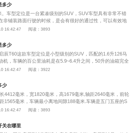
车辆使用的1.6升自然吸气发动机，匹配的是5挡手动变速箱，和
是多少
速箱。车辆的驱动方式使用的是两驱版本，车辆的能源类型使用的
米。车型定位是一台紧凑级别的SUV，SUV车型具有非常不错
构的是5门5座的车型。
在非铺装路面行驶的时候，是会有很好的通过性，可以有效地
受到磕碰。机动车辆的最小离地间隙越大，车辆的通过性能就
 16:42:47
阅读：3893
机动车辆的重心会偏高一些，整体会降低车辆的稳定性；机动
越小，车辆通过障碍物或者不平路面的时候能力就会弱一些，
是多少
更低，可以增加车辆的行驶稳定性，不同的高度是和车型的设
启辰T60这款车型定位是小型级别的SUV，匹配的1.6升126马
机，车辆的百公里油耗是在5.9~6.4升之间，50升的油箱完全
日常使用。机动车辆的油箱，在日常使用的过程中需要对油箱
 16:42:47
阅读：3922
辆在使用一段时间之后，需要对油箱进行一次彻底的清理。清
到专业的维修厂进行清洁，清洁之后需要找到专业的维修师
多少
油箱进行检查，确定清洗的过程是否符合要求，才可以将机动
4412毫米，宽1820毫米，高1679毫米,轴距2640毫米，前轮
用。
轮距1565毫米，车辆最小离地间隙188毫米.车辆是五门五座的S
为50升。东风日产旗下的启辰T60车型是小型SUV车型，车辆
 16:42:47
阅读：3893
0款车型，车辆使用的是1.6升自然吸气发动机，分别匹配了手
变速箱。机动车辆的驱动方式现在只有两驱版本可以选择，车
开关在哪里
5门5座的SUV车型。