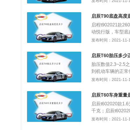
发布时间：2021-11-10
辆行驶的稳定性以
来更好通过性。但
启辰T90底盘高度
低车辆的速度，要
启程t902021款2
动悦行版，车型底盘
型底盘高度169毫米
发布时间：2021-11-10
3毫米。东风日产
目前在售的只有20
启辰T60胎压多少
双离合变速箱。机
胎压数值2.3~2
选择，分别是汽油
到机动车辆的正常
驶的安全性，车辆
发布时间：2021-11-10
轮胎气压过低会导
的磨损。机动车辆
启辰T60车身重量
的过程中受到的负
启辰t602020款1
况。
千克；启辰t60202
1277千克；启辰t
发布时间：2021-11-10
辆，有不同的车辆