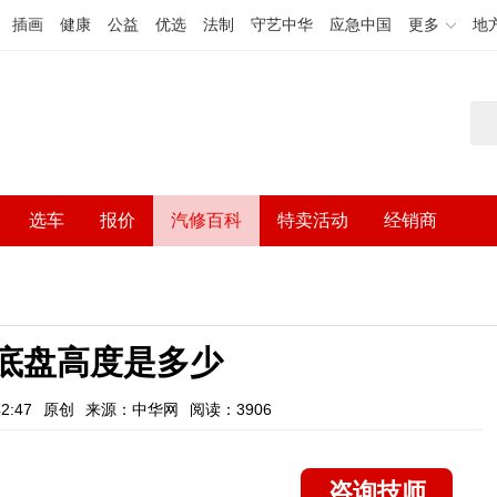
插画
健康
公益
优选
法制
守艺中华
应急中国
更多
地
选车
报价
汽修百科
特卖活动
经销商
0底盘高度是多少
2:47
原创
来源：中华网
阅读：3906
咨询技师