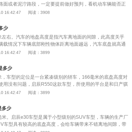
路面或者泥泞路段，一定要提前做好预判，看机动车辆能否正
盘造成伤害。东风日产旗下的启辰T60车型是一款紧凑型的三
 16:42:47
阅读：3908
售的是有2020款车型和2021款车型，车辆使用的是1.6升自
配的是手动变速箱和无极变速箱，机动车辆目前只有两驱版
多少
，结构是一款4门5座的三厢车型。
毫米左右。汽车的地盘高度是指汽车离地面的间隙，此高度关乎
满载情况下车辆底部刚性物体距离地面越远，汽车底盘就高通
，通过性就差。汽车底盘高的优缺点：优点：汽车底盘高，离
 16:42:47
阅读：3899
坎坷会磕地盘的路段上，可以避免汽车底盘被磕坏，保证汽车
底盘高的车子通过性虽好，但是其稳定性却减少，要想提高稳
是多少
油耗的损失使轮胎增大抓地力。典型有越野车底盘高油耗大。
毫米，车型的定位是一台紧凑级别的轿车，166毫米的底盘高度对
使用没有问题，启辰R550这款车型，所使用的平台是和日产骐
东风日产所生产。东风日产旗下的启辰R50车型是一款紧凑型
 16:42:47
阅读：3899
是1.6升自然吸气发动机，发动机的最大马力是117，最大功
矩是153，匹配的是手动变速箱和自动变速箱。机动车辆的驱动
是多少
可以选择，车辆的能源类型使用的是汽油。
毫米。启辰e30车型是属于小型级别的SUV车型，车辆的生产厂
UV车型具有较高的底盘高度，会给车辆带来不错离地间隙，带
在日常使用的时候更加的方便。机动车辆的底盘高度关系到车