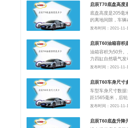
是2020款车型，
启辰T70底盘高度
一款cvt无极变
底盘高度是205毫
汽油，车辆车身结
的离地间隙，车辆
保护车辆的底盘不
发布时间：2021-11-10
越好。与此同时，
车辆最小离地间隙
启辰T60油箱容积
机动车辆的重心会
油箱容积为50升。
计有一定的关系。
力四缸自然吸气发动
可以满足机动车辆
发布时间：2021-11-10
进行保养，机动车
理油箱的时候需要
启辰T60车身尺寸
傅，对机动车辆的
车型车身尺寸数据:长
车辆交付给车主使
距1565毫米，后
UV车型，油箱容积
发布时间：2021-11-10
目前在售只有202
动变速箱以及无极
启辰T60底盘升降
辆的车身结构是一款