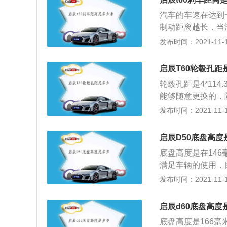
度；如果长期出入
汽车的车速在达到
可选择离地间隙较
制动距离越长，当
的影响。汽车刹车
发布时间：2021-11-10
要的安全零件，汽
做摩擦运动，摩擦
启辰T60轮毂孔距
响，导致汽车的制
轮毂孔距是4*11
修，如果汽车的刹
能够随意更换的，
会造成安全隐患。
上路行驶也是属于
发布时间：2021-11-10
产启辰T60车型是
用的发动机是一款1
启辰D50底盘高度
93，最大扭矩是1
底盘高度是在14
速箱。
满足车辆的使用，
的是1.6升117
发布时间：2021-11-10
日产启辰D50车
发动机，匹配的是
启辰d60底盘高度
宽度是1695毫米
底盘高度是166
一款4门5座的三