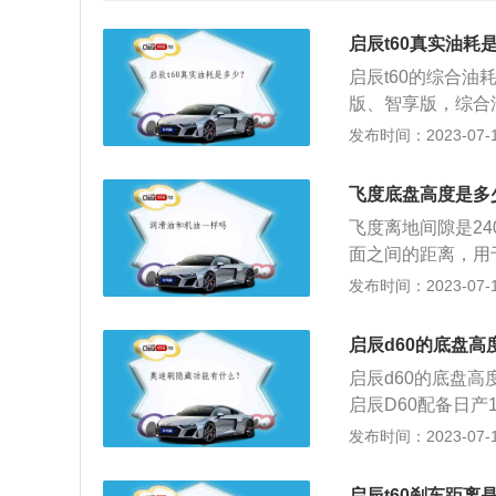
启辰t60真实油耗
启辰t60的综合油耗
版、智享版，综合油耗
m。以上是NED
发布时间：2023-07-17
消耗数据量数据。真实
因素如下：汽车重
飞度底盘高度是多
排量在1.6的小型
飞度离地间隙是2
况下计算的），而S
面之间的距离，用
致汽车的油耗不一
离地间隙越高，通
发布时间：2023-07-17
果汽车的流线型比
定性也会下降。飞
速：发动机在行驶
9日上市，定位于"
期在这个扭矩输出
启辰d60的底盘高
部宽敞。飞度的轴距
车大约在70公里
启辰d60的底盘高
米。一般来说，轿车
经济的转速区间，
启辰D60配备日产
00毫米到250
油、常超车、遇红
与后扭力梁非独立
发布时间：2023-07-17
载状况，因此要根
分别是4756mm、
时，可以把离地间
油箱容积是50升，
面，一般在城市中
启辰t60刹车距离