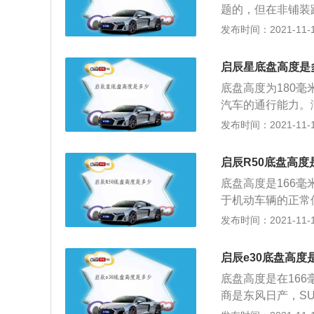
题的，但在非铺装
常通过，避免对底
发布时间：2021-11-10
厢车型，车辆目前在
然吸气发动机，匹
启辰星底盘高度是
本，使用的是汽油
底盘高度为180
汽车的通行能力。
过性好，反之越近
发布时间：2021-11-10
地间隙大，在比较
顺畅的通过缺点：
启辰R50底盘高度
定性，必须要通过
底盘高度是166
于机动车辆的正常
达为同平台，是由
发布时间：2021-11-10
的车型，车辆使用的
率是86，最大扭
启辰e30底盘高度
方式只有两驱版本
底盘高度是在166
商是东风日产，S
来更好的通过性，