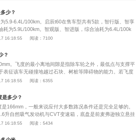
是多少？
为5.9-6.4L/100km。启辰t60在售车型共有5款，智行版、智享
为5.9L/100km。智观版、智进版，综合油耗为6.4L/100k
C综合油耗，是车辆在NEDC测试规程下所测得的综合工况燃油
 16:18:55
阅读：7100
油耗高于这个值，为6.9-7.6L/100km。影响汽车油耗具体
量：体积越大、重量越重的汽车，油耗会比较多。正常来说，
少？
家用车，重量在1.2吨左右，油耗大约是7.5升（这是在满载的情
40mm。飞度的最小离地间隙是指除车轮之外，最低点与支撑平
UV车型，重量1.5吨左右，油耗在8.5升。不同的重量就会导
于表征该车无碰撞地越过石块、树桩等障碍物的能力。若飞度
样。风阻：风阻越大，汽车在行驶的过程中就会增加油耗。如
过性就越好，不过如果飞度离地间隙太高的话，高速行驶的稳
 16:18:55
阅读：6355
较好，风阻就越低，风阻越低的汽车油耗就会越低。经济转
度为广汽本田推出的一款两厢轿车，第三代飞度于2014年5月2
的过程中，会有一个最经济的扭矩输出点，只要汽车的速度长
劲酷两厢车"的第三代，针对追求个性的"90后"新生代群体，内
点的时候，汽车的油耗就会大大降低。正常来说，小排量的汽
度是多少？
为2530毫米，长宽高分别是4109毫米、1694毫米、1537毫
每小时，大排量的汽车大约是100公里每小时，只要控制在这个
度是166mm，一般来说应付大多数路况条件还是完全足够的。
的离地间隙在110毫米到150毫米之间，SUV的离地间隙在2
汽车就能获得最少的油耗。驾驶风格：驾驶粗暴，比如急加
1.6升自然吸气发动机与CVT变速箱，底盘是前麦弗逊独立悬挂
毫米之间。但飞度的离地间隙不是静止不变的，该数据也取决于负
灯不提前松油门会使油耗增高。
悬挂。启辰d60是东风日产启辰推出的一款紧凑型车，长宽高
 16:18:55
阅读：5434
据飞度的负载变化的情况考虑离地间隙的变化。 在选择车辆
1803mm、1487mm，轴距为2700mm，驱动方式是前置前驱，
隙作为选择的参考因素之一。具体要看车辆的用途和行驶的路
匹配CVT无级变速、5挡手动变速箱。
路面较好时，选择离地间隙低的车辆，可增加稳定性和舒适
是多少米