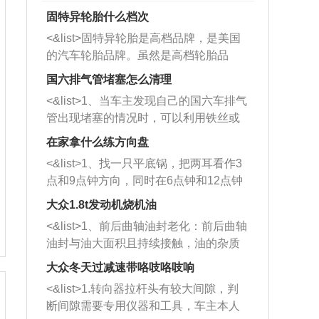
固特异轮胎什么档次
<&list>固特异轮胎是高档品牌，是美国
的汽车轮胎品牌。虽然是高档轮胎品
牌，但是中高低端的轮胎都有生产，这
国六排气管堵塞怎么清理
也是为了更好的开拓市场。
<&list>1、当车主发现自己的国六车排气
管出现堵塞的情况时，可以利用铁丝或
者是细棍，直接将杂物给取出来，如果
在家拿什么练方向盘
堵塞情况比较严重，也可以采取应急措
<&list>1、找一只平底锅，把两耳看作3
施。 <&list>2、直接利用木棍将所有的
点和9点钟方向，同时在6点钟和12点钟
杂物推到排气管里面的位置处，然后将
方向做一个标记。 <&list>2、双手握住
三元催化器拆解开，就可以将堵塞的东
大众1.8t发动机烧机油
平底锅两耳，然后往左打半圈、一圈、
西取出来。但如果是因为积碳过多引起
<&list>1、前后曲轴油封老化：前后曲轴
一圈半的练习，往右同样也要打相同的
的堵塞，就需要将三元催化器泡在草酸
油封与油大面积且持续接触，油的杂质
圈数。 <&list>3、最后强调要反复练
中进行清洗。 <&list>3、也可以利用清
和发动机内持续温度变化使其密封效果
习，这样就可以形成肌肉记忆，在真实
大众冬天过减速带咯吱咯吱响
洗剂对堵塞的情况得到解决，将清洗剂
逐渐减弱，导致渗油或漏油。<&list>2、
驾驶车辆时，不需要记忆也能打好方
放在燃油箱中，与燃油混合后，车辆启
<&list>1.转向器拉杆头有较大间隙，判
活塞间隙过大：积碳会使活塞环与缸体
向。
动时，就可以和汽油一起进入到燃烧
断间隙需要专用仪器和工具，车主本人
的间隙扩大，导致机油流入燃烧室中，