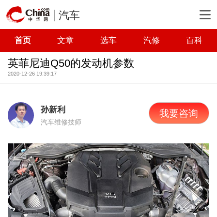
汽车
首页
文章
选车
汽修
百科
英菲尼迪Q50的发动机参数
2020-12-26 19:39:17
孙新利
我要咨询
汽车维修技师