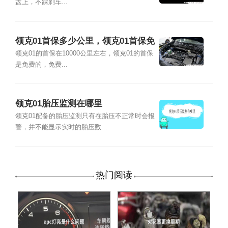
盘上，不踩刹车...
领克01首保多少公里，领克01首保免
费吗
领克01的首保在10000公里左右，领克01的首保
是免费的，免费...
领克01胎压监测在哪里
领克01配备的胎压监测只有在胎压不正常时会报
警，并不能显示实时的胎压数...
热门阅读