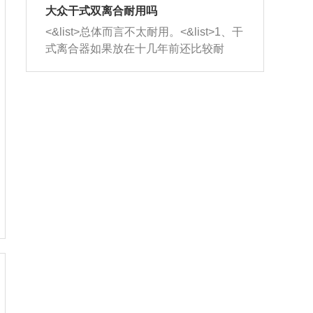
室，最后形成废气排出，就可以让三元
无法制作，需要将车辆送到修理厂或4s
造成烧机油。<&list>3、机油粘度。使用
大众干式双离合耐用吗
催化器得到清洗，排气管堵塞的情况就
店；<&list>2.车辆半轴套管防尘罩破
机油粘度过小的话，同样会有烧机油现
<&list>总体而言不太耐用。<&list>1、干
能够得到解决。
裂，破裂后会出现漏油现象，使半轴磨
象，机油粘度过小具有很好的流动性，
式离合器如果放在十几年前还比较耐
损严重，磨损的半轴容易损坏，产生异
容易窜入到气缸内，参与燃烧。<&list>
用，但是由于现在的汽车发动机动力输
响；<&list>3.稳定器的转向胶套和球头
4、机油量。机油量过多，机油压力过
出越来越高，使得干式离合器散热不足
老化，一般是使用时间过长造成的。解
大，会将部分机油压入气缸内，也会出
的缺陷也逐渐暴露出来。<&list>2、由于
决方法是更换新的质量好的转向橡胶套
现烧机油。<&list>5、机油滤清器堵塞：
干式双离合的工作环境暴露在空气中，
和球头。
会导致进气不畅，使进气压力下降，形
而离合器的散热也是通离合器罩上面的
成负压，使机油在负压的情况下吸入燃
几个小孔来进行散热。但是在行驶过程
烧室引起烧机油。<&list>6、正时齿轮或
中变速箱需要换挡，就不得不使得离合
链条磨损：正时齿轮或链条的磨损会引
器频繁工作。<&list>3、长时间的低速行
起气阀和曲轴的正时不同步。由于轮齿
驶以及过于频繁的启停，导致离合器的
或链条磨损产生的过量侧隙，使得发动
温度不断升高，而低速行驶时空气流动
机的调节无法实现：前一圈的正时和下
效率不高，无法将离合器中的热量有效
一圈可能就不一样。当气阀和活塞的运
的带走，导致离合器内部的温度不断升
动不同步时，会造成过大的机油消耗。
高，加速离合器的磨损。
解决方法：更换正时齿轮或链条。<&list
>7、内垫圈、进风口破裂：新的发动机
设计中，经常采用各种由金属和其他材