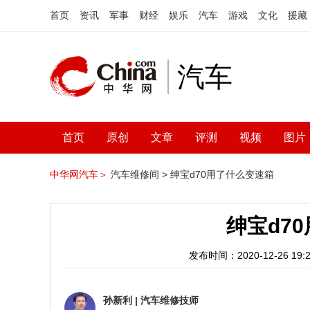
首页
资讯
军事
财经
娱乐
汽车
游戏
文化
援藏
汽车
首页
原创
文章
评测
视频
图片
中华网汽车＞
汽车维修间 >
绅宝d70用了什么变速箱
绅宝d7
发布时间：2020-12-26 19:2
孙新利
|
汽车维修技师