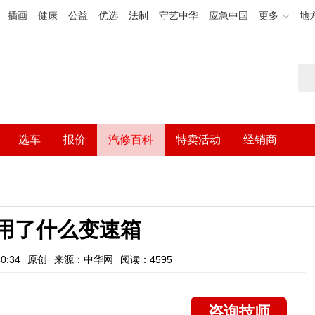
插画
健康
公益
优选
法制
守艺中华
应急中国
更多
地
选车
报价
汽修百科
特卖活动
经销商
0用了什么变速箱
0:34
原创
来源：中华网
阅读：4595
咨询技师