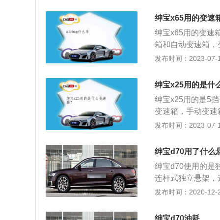
完整继承了SAA
趋势与中国市场需求，
绅宝x65用的变速
ontrol操控”
绅宝x65用的变速
适、智能科技等方
箱和自动变速箱，
机的动力可以分配
发布时间：2023-07-17
调。手动变速箱是
比，达到变速的目
绅宝x25用的是什
板程度和车速变化
绅宝x25用的是
变速箱，手动变速
合变速箱、CVT
发布时间：2023-07-17
率、换挡平顺性和
为4110毫米、17
绅宝d70用了什么
5升的自然吸气发
绅宝d70使用的
和4挡自动变速箱
连杆式独立悬架，
独立悬架。
悬架是通过螺旋弹
发布时间：2020-12-26
程中的颠簸和振动
螺旋弹簧和减振器
绅宝d70油耗