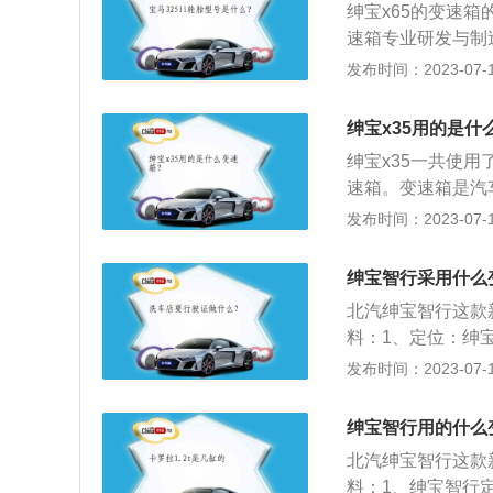
自动挡车辆往往会
绅宝x65的变速箱
更换变速箱油会导
动模式限定低速档
速箱专业研发与制
在驾驶手动挡车型
辆发生故障时，应
界第一。绅宝x6
发布时间：2023-07-17
说，空挡滑行会导
拖车绳等，用车辆
在驾驶过程中，变
没停稳时挂入D/
宝x65的变速箱
直接挂入反向挡位
绅宝x35用的是什
长时间不更换变速
故障；不要频繁D
绅宝x35一共使用
挡滑行。在驾驶手
负荷而过热，或过
速箱。变速箱是汽
挡车型来说，空挡
运动模式来保护变
速箱是目前技术最
发布时间：2023-07-17
击；切忌在没停稳
式拖车，在车辆处
箱的分类：变速箱
没有停稳时直接挂
拽。
自动变速箱由液力
造成打齿等故障；
绅宝智行采用什么
行业的不断发展，
往会因为高负荷而
北汽绅宝智行这款新
发动机旋转方向不
速档位或用运动模
料：1、定位：绅宝
动变速。车主使用
时，应使用板式拖
型，也是业内首款
发布时间：2023-07-17
速箱相比不易出现
用车辆直接拖拽。
OFFSPACE设
线尾灯，有独特的“
绅宝智行用的什么
到210Nm，百公里
北汽绅宝智行这款新
料：1、绅宝智行定