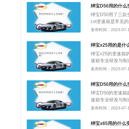
绅宝D50用的什么
绅宝D50用了三款
cvt变速箱是常
汽车都会使用cvt
发布时间：2023-07-17
片链条可以在锥轮
分别为4630mm、
绅宝x25用的是什
动机，发动机最大功
绅宝x25的变速箱
速箱专业研发与制
界第一。绅宝x2
发布时间：2023-07-17
动变速箱：在驾驶
的速比。绅宝x2
绅宝D50用的什么
变速箱油。长时间
绅宝D50的变速
免长时间空挡滑行
速箱专业研发与制
作，但对自动挡车
界第一。绅宝D50
发布时间：2023-07-17
产生一定冲击；切
级变速箱没有明确
作，会在车辆没有
于自动变速箱的跳
长时间的话会造成
绅宝x65用的什么
变速箱在日常使用