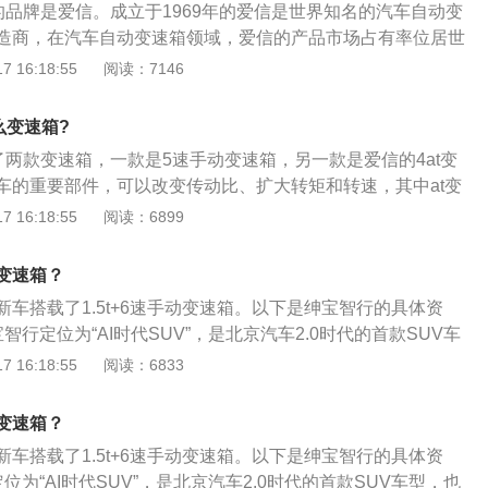
因为高负荷而过热，或过早升挡导致爬坡无力，这时可以用手
的品牌是爱信。成立于1969年的爱信是世界知名的汽车自动变
致变速箱内轴承、壳体等部件的损坏；避免长时间空挡滑行。
位或用运动模式来保护变速箱；不能长距离拖车。当自动挡车
造商，在汽车自动变速箱领域，爱信的产品市场占有率位居世
时，很多“老司机”会采用空挡滑行的操作，但对自动挡车型来
使用板式拖车，在车辆处于N挡时移动至托板上，而不能使用
5变速箱使用了5速手动变速箱和6挡自动变速箱。自动变速箱：
 16:18:55
阅读：7146
致自动变速箱过热、再次挂入D挡时会产生一定冲击；切忌在
直接拖拽。
速器将根据油门位置、车辆速度自动调节至最适当的速比。绅
R挡。很多司机为了体现自己“流畅”的操作，会在车辆没有停稳时
在日常使用中，要注意以下几点：不可长时间不更换变速箱油。
，这样对变速箱内齿轮的伤害较高，长时间的话会造成打齿等
么变速箱?
箱油会导致变速箱内轴承、壳体等部件的损坏；避免长时间空
挡爬陡坡。在面对一些陡坡路段时，自动挡车辆往往会因为高
了两款变速箱，一款是5速手动变速箱，另一款是爱信的4at变
动挡车型时，很多“老司机”会采用空挡滑行的操作，但对自动
早升挡导致爬坡无力，这时可以用手动模式限定低速档位或用
车的重要部件，可以改变传动比、扩大转矩和转速，其中at变
滑行会导致自动变速箱过热、再次挂入D挡时会产生一定冲
速箱；不能长距离拖车。当自动挡车辆发生故障时，应使用板
成熟，应用最广泛的变速箱。以下关于变速箱简介：1、变速
 16:18:55
阅读：6899
时挂入D/R挡。很多司机为了体现自己“流畅”的操作，会在车辆
于N挡时移动至托板上，而不能使用拖车绳等，用车辆直接拖
分为手动变速箱和自动变速箱，手动变速箱由齿轮和轴组成，
入反向挡位，这样对变速箱内齿轮的伤害较高，长时间的话会
变扭器、行星齿轮等组成。2、变速箱的发展改革：随着汽车
不要频繁D挡爬陡坡。在面对一些陡坡路段时，自动挡车辆往
变速箱？
变速箱由过去的手动变速箱变为现在的自动变速箱。变速箱在
过热，或过早升挡导致爬坡无力，这时可以用手动模式限定低
车搭载了1.5t+6速手动变速箱。以下是绅宝智行的具体资
变下，使汽车可以后退行驶，挂空挡可以中断动力使发动机启
式来保护变速箱；不能长距离拖车。当自动挡车辆发生故障
智行定位为“AI时代SUV”，是北京汽车2.0时代的首款SUV车
自动变速箱可以轻松完成对汽车的驾驶，手动变速箱和自动变
车，在车辆处于N挡时移动至托板上，而不能使用拖车绳等，
以AI技术为核心定位的车型。2、设计理念：北汽绅宝智行采用
 16:18:55
阅读：6833
故障。
计理念。具体到细节上具备了全LED光源大灯、日间行车灯和天际
智行蓝”配色。3、动力：其最大的功率为110kw，峰值扭矩达
变速箱？
加速仅需10.94秒，油耗只有6.7L。
车搭载了1.5t+6速手动变速箱。以下是绅宝智行的具体资
位为“AI时代SUV”，是北京汽车2.0时代的首款SUV车型，也