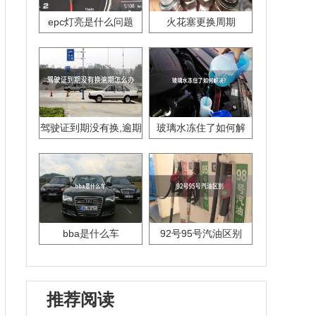
epc灯亮是什么问题
火花塞更换周期
驾驶证到期没有换,逾期
玻璃水冻住了如何解
怎么办??
决？
bba是什么车
92号95号汽油区别
推荐阅读