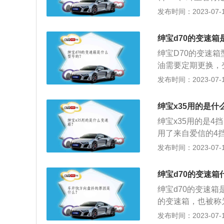
是业内首款以AI技
发布时间：2023-07-17
理念。具体到细节
的“智行蓝”配色。
绅宝d70的变速箱
仅需10.94秒，油耗
绅宝D70的变速箱
油需要定期更换，
长，性能下降。2
发布时间：2023-07-17
的传动油，又是行
齿轮油，GL-4
绅宝x35用的是什
动变速箱润滑。
绅宝x35用的是
用了来自爱信的4
车型搭载了一台1.
发布时间：2023-07-17
扭矩为148牛米。绅
m，轴距为2570
绅宝d70的变速箱
千瓦。
绅宝d70的变速箱
的变速箱，也被称
内部都是行星齿轮
发布时间：2023-07-17