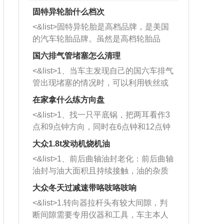
固特异轮胎什么档次
<&list>固特异轮胎是高档品牌，是美国
的汽车轮胎品牌。虽然是高档轮胎品
牌，但是中高低端的轮胎都有生产，这
国六排气管堵塞怎么清理
也是为了更好的开拓市场。
<&list>1、当车主发现自己的国六车排气
管出现堵塞的情况时，可以利用铁丝或
者是细棍，直接将杂物给取出来，如果
在家拿什么练方向盘
堵塞情况比较严重，也可以采取应急措
<&list>1、找一只平底锅，把两耳看作3
施。 <&list>2、直接利用木棍将所有的
点和9点钟方向，同时在6点钟和12点钟
杂物推到排气管里面的位置处，然后将
方向做一个标记。 <&list>2、双手握住
三元催化器拆解开，就可以将堵塞的东
大众1.8t发动机烧机油
平底锅两耳，然后往左打半圈、一圈、
西取出来。但如果是因为积碳过多引起
<&list>1、前后曲轴油封老化：前后曲轴
一圈半的练习，往右同样也要打相同的
的堵塞，就需要将三元催化器泡在草酸
油封与油大面积且持续接触，油的杂质
圈数。 <&list>3、最后强调要反复练
中进行清洗。 <&list>3、也可以利用清
和发动机内持续温度变化使其密封效果
习，这样就可以形成肌肉记忆，在真实
大众冬天过减速带咯吱咯吱响
洗剂对堵塞的情况得到解决，将清洗剂
逐渐减弱，导致渗油或漏油。<&list>2、
驾驶车辆时，不需要记忆也能打好方
放在燃油箱中，与燃油混合后，车辆启
<&list>1.转向器拉杆头有较大间隙，判
活塞间隙过大：积碳会使活塞环与缸体
向。
动时，就可以和汽油一起进入到燃烧
断间隙需要专用仪器和工具，车主本人
的间隙扩大，导致机油流入燃烧室中，