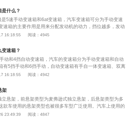
B“人车合一，贴地飞行”的性能基因，并进一步结合国际前沿造车
凝练形成了“Turbo动力，Equipment配置，Safety安全、C
箱是什么？
独有的“TESC”四大产品优势，同时在外观造型、内饰设计、驾乘舒
箱是5速手动变速箱和6at变速箱，汽车变速箱可分为手动变速
面进行了创新升级。
变速箱的主要作用是用来分配发动机的动力，挡位越多，发动
的更加精细，使发动机转速、变速箱挡位、车速三者更加的协
 16:18:55
阅读：4945
用手拨动变速杆才能改变变速器内的齿轮啮合位置，改变传动
的。自动变速箱是利用行星齿轮机构进行变速，能根据油门踏
么变速箱？
，自动地进行变速，驾驶者只需操纵加速踏板控制车速即可。
5挡手动和4挡自动变速箱，汽车的变速箱分为手动变速箱和自动
箱有5挡手动和6挡手动，自动变速箱有手自一体变速箱、双离
无级变速箱、AMT变速箱等。根据变速箱类型的不同，在换挡效
 16:18:55
阅读：4942
维修成本方面也会有所差异。绅宝x25的车身尺寸长宽高分别
50毫米、1545毫米。在动力方面，绅宝x25全系使用的是一款1.
悬架
动机，最大马力为116匹，与发动机相匹配的是5挡手动变速箱
是独立悬架，前悬架类型为麦弗逊式独立悬架，后悬架类型为多
。绅宝x25的前悬架为麦弗逊式独立悬架，后悬架为扭力梁式非
这款车使用的悬架类型也被很多车型广泛使用。汽车上使用的
簧支撑车身重量，以及一个减震器利用阻尼来减轻汽车行进过
 23:49:39
阅读：4847
，值得一提的是，麦弗逊式独立悬架为了减少自身的体积，将
组合在一起，与传统类型的悬架不同的是，麦弗逊式独立悬架