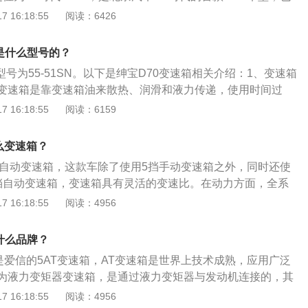
术为核心定位的车型。2、北汽绅宝智行采用OFFSPACE设计
 16:18:55
阅读：6426
上具备了全LED光源大灯、日间行车灯和天际线尾灯，有独特
3、其最大的功率为110kw，峰值扭矩达到210Nm，百公里加速
是什么型号的？
只有6.7L。
型号为55-51SN。以下是绅宝D70变速箱相关介绍：1、变速箱
变速箱是靠变速箱油来散热、润滑和液力传递，使用时间过
、自动变速箱油为专门用于自动变速器油液，既是液力变矩器
 16:18:55
阅读：6159
星齿轮结构润滑油和换挡装置的液压油。3、手动变速箱油为
用于高速低扭矩和低速高扭矩条件下，汽车双曲线齿轮传动轴和手
么变速箱？
4挡自动变速箱，这款车除了使用5挡手动变速箱之外，同时还使
挡自动变速箱，变速箱具有灵活的变速比。在动力方面，全系
5L自然吸气发动机，这台发动机的最大功率为116马力，最大
 16:18:55
阅读：4956
宝x35的车身尺寸长宽高分别为4325mm、1830mm、1640m
mm。动力方面，全新x35将换搭一台1.5T发动机，最大功率110
什么品牌？
是爱信的5AT变速箱，AT变速箱是世界上技术成熟，应用广泛
为液力变矩器变速箱，是通过液力变矩器与发动机连接的，其
和离合器片，可以依靠不同的齿轮组合来换挡。绅宝d70不仅
 16:18:55
阅读：4956