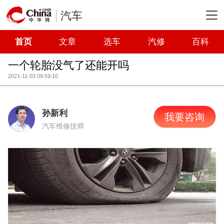
汽车
首页
文章
选车
汽修
百科
一个轮胎没气了还能开吗
2021-11-03 09:59:10
孙新利
我要咨询
汽车维修技师