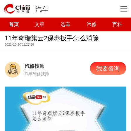
汽车
首页
文章
选车
汽修
百科
11年奇瑞旗云2保养扳手怎么消除
2021-10-20 11:27:36
汽修技师
我要咨询
汽车维修技师