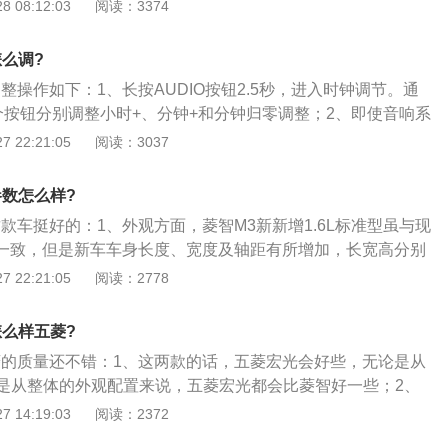
仓库油耗增多。有的车友将后备厢当成了仓库，不管有用没用
 08:12:03
阅读：3374
在后备厢内，增加了汽车自重，殊不知，车重与油耗的关系成
下降10％，油耗也会相应下降若干个百分点；3、错误驾驶多
么调?
正确的驾驶习惯对油耗的影响最大，在驾驶过程中，特别是在交
整操作如下：1、长按AUDIO按钮2.5秒，进入时钟调节。通
变换车道时，急加速、急刹车的问题最为常见。
“6”三个按钮分别调整小时+、分钟+和分钟归零调整；2、即使音响系
常电和ACC电没断开，系统显示屏上也会显示时间并能对时间
 22:21:05
阅读：3037
24小时制；3、当断常电后再次上电开机时，时钟显示为“1：0
烁显示，提醒用户时钟需要调节。直到经过调节操作，否则一直
参数怎么样?
款车挺好的：1、外观方面，菱智M3新新增1.6L标准型虽与现
车名一致，但是新车车身长度、宽度及轴距有所增加，长宽高分别
20\/1960mm，轴距为3000mm，并且提供7座及9座车型。而1.6L
 22:21:05
阅读：2778
5L车型的配置，只增加了前雾灯；2、动力方面，1.6L舒适型搭
.6L自然吸气发动机，最大功率122马力，峰值扭矩为138牛·
怎么样五菱?
载型号为4G18S1的1.6L自然吸气发动机，最大功率83马力，
菱的质量还不错：1、这两款的话，五菱宏光会好些，无论是从
牛·米，两款新车均满足国V排放。传动系统均匹配一台5速手动变
是从整体的外观配置来说，五菱宏光都会比菱智好一些；2、
3全面迎合了富裕个体业主和中小企业、以及市、县乡基层政府
不是徒有虚名的，再者他的全国网点超2600家，售后保养是有
 14:19:03
阅读：2372
商务、商用方面的多重用车需求。
是五菱的车，可以考虑考虑征程。毕竟宏光上市已经有些年头