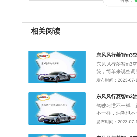
分享：
相关阅读
东风风行菱智m3
东风风行菱智m3
统，简单来说空调
发箱、以及空调滤
发布时间：2023-07-17
菱智M31.6L舒适
峰值扭矩为138牛米
东风风行菱智m3
大功率83马力，峰
驾驶习惯不一样，
不一样，油耗也不
几个因素：路面坑
发布时间：2023-07-17
驶，必然增加油耗
机ECU控制更多