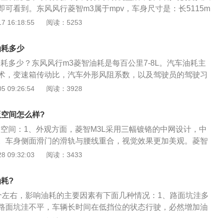
可看到。东风风行菱智m3属于mpv，车身尺寸是：长5115m
高1960mm，轴距为3000mm，油箱容积为45l。东风风行菱智
 16:18:55
阅读：5253
然吸气发动机，最大功率是90kw，最大功率转速是每分钟6000rp
每分钟4000rpm。
油耗多少
耗多少？东风风行m3菱智油耗是每百公里7-8L。汽车油耗主
术，变速箱传动比，汽车外形风阻系数，以及驾驶员的驾驶习
换率越高，其内耗就越低，能够把更多的汽油燃烧转化为发动
 09:26:54
阅读：3928
。以下是车辆油耗的对应关系：1、油耗与排量，油耗与排量
系不是绝对的。大的气缸容积（排量）可以容纳更多的可燃混
版空间怎么样?
，所以在其他条件全部一致的情况下，一定是气缸容积（排
版空间：1、外观方面，菱智M3L采用三幅镀铬的中网设计，中
动力油耗更高；2、油耗与转速，日常驾驶汽车时，转速区间
。车身侧面滑门的滑轨与腰线重合，视觉效果更加美观。菱智
3000转之间，普通家用车的极限转速也不过6000转左右，在塞
115\/1720\/1960mm，轴距为3000mm；2、菱智M3L的内
 09:32:03
阅读：3433
在家用车极限转速的两倍运行（上万转），油耗自然会很高；
、经济为主，车内没有任何花哨的设计。中控台保留大部分实
装，加宽加大轮胎，增加了轮胎的摩擦力相当于增加了汽车的
也不多，方便车主在驾驶同时进行盲操；3、动力方面，1.6L舒
增加了汽车的油耗。同时有些车主将汽车尾翼、汽车大包围等
耗?
92的1.6L自然吸气发动机，最大功率89kW（122PS），峰值
翼毫无疑问的增大了汽车风阻，汽车在低速时尾翼根本不起作
个左右，影响油耗的主要因素有下面几种情况：1、路面坑洼多
4、1.6L标准型搭载型号为4G18S1的1.6L自然吸气发动机，最
阻力使整车负荷增加，势必导致油耗上升。
路面坑洼不平，车辆长时间在低挡位的状态行驶，必然增加油
3PS），峰值扭矩为138N·m。