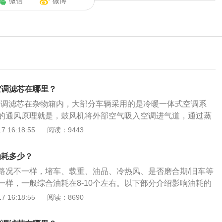
微信
微博
空调滤芯在哪里？
空调滤芯在杂物箱内，大部分车辆采用的是冷暖一体式空调系
的通风原理就是，鼓风机将外部空气吸入空调进气道，通过蒸
芯或滤网后，沿送风道、经车内出风口进入车厢内。东风风行
 16:18:55
阅读：9443
型搭载型号为4A92的1.6L自然吸气发动机，最大功率122马力，
；1.6L标准型搭载型号为4G18S1的1.6L自然吸气发动机，最
油耗多少？
值扭矩为138牛米。
路况不一样，堵车、载重、油品、冷热风、是否磨合期/旧车等
一样，一般综合油耗在8-10个左右。以下部分介绍影响油耗的
洼：道路不畅或路面坑洼不平，车辆长时间在低挡位的状态行
 16:18:55
阅读：8690
。长时间怠速：与正常驾驶相比，当汽车空转或刚启动时发动
的喷油量。如果发动机没有关闭或经常长时间点火则油耗会增