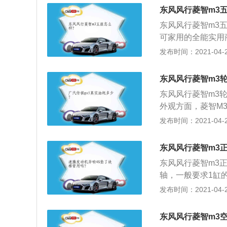
了，征程虽然是新车
东风风行菱智m3
大车身，大空间，
东风风行菱智m3
可家用的全能实用商
种车型，5座\/7
发布时间：2021-04-27
椅功能也针对性的
前翻、长滑轨独立
东风风行菱智m3
东风风行菱智m3轮
外观方面，菱智M3
身长度、宽度及轴距有
发布时间：2021-04-27
3000mm，并且提
增加了前雾灯；2、
东风风行菱智m3
机，最大功率122马
东风风行菱智m3
1.6L自然吸气发
轴，一般要求1缸
国V排放。传动系
轮轴，双凸轮轴的
发布时间：2021-04-27
业主和中小企业、
4、发动机正时齿
重用车需求。
动机，使1、6缸
东风风行菱智m3