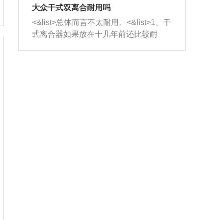
室，最后形成废气排出，就可以让三元
无法制作，需要将车辆送到修理厂或4s
造成烧机油。<&list>3、机油粘度。使用
大众干式双离合耐用吗
催化器得到清洗，排气管堵塞的情况就
店；<&list>2.车辆半轴套管防尘罩破
机油粘度过小的话，同样会有烧机油现
<&list>总体而言不太耐用。<&list>1、干
能够得到解决。
裂，破裂后会出现漏油现象，使半轴磨
象，机油粘度过小具有很好的流动性，
式离合器如果放在十几年前还比较耐
损严重，磨损的半轴容易损坏，产生异
容易窜入到气缸内，参与燃烧。<&list>
用，但是由于现在的汽车发动机动力输
响；<&list>3.稳定器的转向胶套和球头
4、机油量。机油量过多，机油压力过
出越来越高，使得干式离合器散热不足
老化，一般是使用时间过长造成的。解
大，会将部分机油压入气缸内，也会出
的缺陷也逐渐暴露出来。<&list>2、由于
决方法是更换新的质量好的转向橡胶套
现烧机油。<&list>5、机油滤清器堵塞：
干式双离合的工作环境暴露在空气中，
和球头。
会导致进气不畅，使进气压力下降，形
而离合器的散热也是通离合器罩上面的
成负压，使机油在负压的情况下吸入燃
几个小孔来进行散热。但是在行驶过程
烧室引起烧机油。<&list>6、正时齿轮或
中变速箱需要换挡，就不得不使得离合
链条磨损：正时齿轮或链条的磨损会引
器频繁工作。<&list>3、长时间的低速行
起气阀和曲轴的正时不同步。由于轮齿
驶以及过于频繁的启停，导致离合器的
或链条磨损产生的过量侧隙，使得发动
温度不断升高，而低速行驶时空气流动
机的调节无法实现：前一圈的正时和下
效率不高，无法将离合器中的热量有效
一圈可能就不一样。当气阀和活塞的运
的带走，导致离合器内部的温度不断升
动不同步时，会造成过大的机油消耗。
高，加速离合器的磨损。
解决方法：更换正时齿轮或链条。<&list
>7、内垫圈、进风口破裂：新的发动机
设计中，经常采用各种由金属和其他材