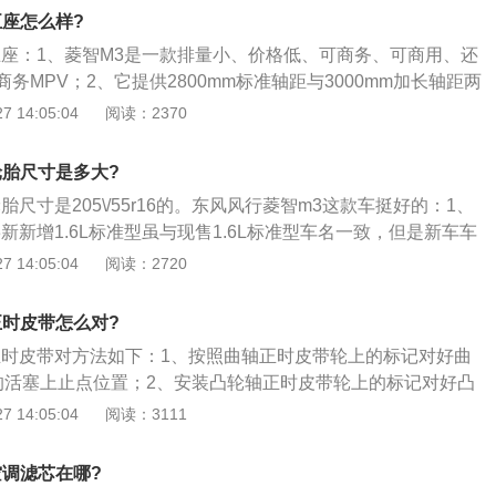
，但是是同一个品牌，质量有保证；4、5090*1780*1925的
五座怎么样?
宜商宜家，动力也足够，而且在同等级的车油耗小，8.4个。
五座：1、菱智M3是一款排量小、价格低、可商务、可商用、还
务MPV；2、它提供2800mm标准轴距与3000mm加长轴距两
座\/9座3种座椅布局；3、根据广大车主不同用车需求，菱智M3座
 14:05:04
阅读：2370
提供了多种选择，如第二排座椅三人联排、双人联排、短滑轨
等。
轮胎尺寸是多大?
胎尺寸是205\/55r16的。东风风行菱智m3这款车挺好的：1、
新新增1.6L标准型虽与现售1.6L标准型车名一致，但是新车车
所增加，长宽高分别达到了5115\/1720\/1960mm，轴距为
 14:05:04
阅读：2720
供7座及9座车型。而1.6L标准型可以参考1.5L车型的配置，只
动力方面，1.6L舒适型搭载型号为4A92的1.6L自然吸气发动
正时皮带怎么对?
力，峰值扭矩为138牛·米；1.6L标准型搭载型号为4G18S1的
正时皮带对方法如下：1、按照曲轴正时皮带轮上的标记对好曲
动机，最大功率83马力，峰值扭矩为138牛·米，两款新车均满足
的活塞上止点位置；2、安装凸轮轴正时皮带轮上的标记对好凸
统均匹配一台5速手动变速箱；3、菱智M3全面迎合了富裕个体
分别对好两个凸轮轴位置；3、安装好正时皮带\/链条即可；
 14:05:04
阅读：3111
以及市、县乡基层政府机构、事业单位在商务、商用方面的多
轮只有凸轮轴齿轮有记号，其余齿轮均没有标记。首先转动发
达到上止点。
空调滤芯在哪?