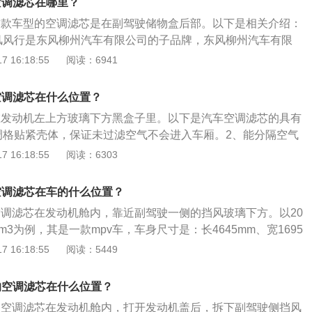
空调滤芯在哪里？
这款车型的空调滤芯是在副驾驶储物盒后部。以下是相关介绍：
风风行是东风柳州汽车有限公司的子品牌，东风柳州汽车有限
司在南方重要的载货汽车和轻型乘用汽车生产基地，是国家大
 16:18:55
阅读：6941
空调滤芯作用：能使空调格贴紧壳体，保证未过滤空气不会进
气中，灰尘、花粉、研磨颗粒等固体杂质;能吸附空气中,水份、
空调滤芯在什么位置？
、碳氧化物、SO2、CO2等；有强力和持久地吸附水分。
在发动机左上方玻璃下方黑盒子里。以下是汽车空调滤芯的具有
调格贴紧壳体，保证未过滤空气不会进入车厢。2、能分隔空气
磨颗粒等固体杂质。3、能吸附空气中水份、煤烟、臭氧、异
 16:18:55
阅读：6303
O2、CO2等，有强力和持久的吸附水份。4、能使汽车玻璃不
司乘人员视线清晰，能给驾乘室提供新鲜空气，避免驾乘人员
空调滤芯在车的什么位置？
障驾驶安全，能强效杀菌除臭。
空调滤芯在发动机舱内，靠近副驾驶一侧的挡风玻璃下方。以20
m3为例，其是一款mpv车，车身尺寸是：长4645mm、宽1695
，轴距为2800mm，最小离地间隙为185mm，车身重量为1480k
 16:18:55
阅读：5449
行菱智m3搭载1.6l自然吸气发动机，最大马力是113ps，最大
最大功率是83kw，与其匹配的是5挡手动变速箱。
的空调滤芯在什么位置？
的空调滤芯在发动机舱内，打开发动机盖后，拆下副驾驶侧挡风