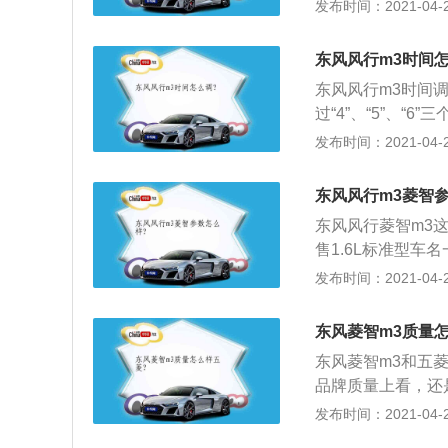
耗；2、后备厢当
发布时间：2021-04-28
的东西一股脑地塞
正比，据说车重每
东风风行m3时间怎
耗2至3倍油。不
东风风行m3时间调
通不畅、等红灯、
过“4”、“5”、
统没有打开，只要
发布时间：2021-04-27
进行调节，时间为
0”，并将一直闪
东风风行m3菱智
闪烁。
东风风行菱智m3这
售1.6L标准型
达到了5115\/17
发布时间：2021-04-27
标准型可以参考1.
载型号为4A92的1
东风菱智m3质量
米；1.6L标准型搭
东风菱智m3和五
峰值扭矩为138
品牌质量上看，还
速箱；3、菱智M
五菱的月销量第一
发布时间：2021-04-27
机构、事业单位在
保障的；3、同样