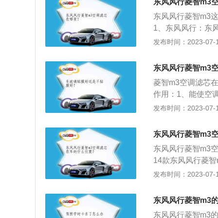
东风风行菱智m3
加。
东风风行菱智m3
1、东风风行：东
公司是东风汽车公
发布时间：2023-07-17
型一档企业。2、
入车厢;能分隔空
东风风行菱智m3
煤烟、臭氧、异味
菱智m3空调滤芯
作用：1、能使空
中灰尘、花粉、研
发布时间：2023-07-17
味、碳氧化物、S
会蒙上水蒸气、使
东风风行菱智m3
吸入有害气体，保
东风风行菱智m3
14款东风风行菱智
mm、高1940mm
发布时间：2023-07-17
g。2014款东风风
扭矩是138mm，
东风风行菱智m3
东风风行菱智m3