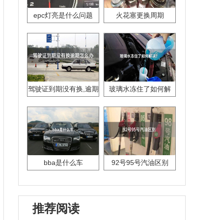
epc灯亮是什么问题
火花塞更换周期
驾驶证到期没有换,逾期
玻璃水冻住了如何解
怎么办??
决？
bba是什么车
92号95号汽油区别
推荐阅读