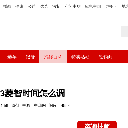
插画
健康
公益
优选
法制
守艺中华
应急中国
更多
地
选车
报价
汽修百科
特卖活动
经销商
3菱智时间怎么调
4:58
原创
来源：中华网
阅读：4584
咨询技师