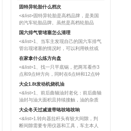
固特异轮胎什么档次
<&list>固特异轮胎是高档品牌，是美国
的汽车轮胎品牌。虽然是高档轮胎品
牌，但是中高低端的轮胎都有生产，这
国六排气管堵塞怎么清理
也是为了更好的开拓市场。
<&list>1、当车主发现自己的国六车排气
管出现堵塞的情况时，可以利用铁丝或
者是细棍，直接将杂物给取出来，如果
在家拿什么练方向盘
堵塞情况比较严重，也可以采取应急措
<&list>1、找一只平底锅，把两耳看作3
施。 <&list>2、直接利用木棍将所有的
点和9点钟方向，同时在6点钟和12点钟
杂物推到排气管里面的位置处，然后将
方向做一个标记。 <&list>2、双手握住
三元催化器拆解开，就可以将堵塞的东
大众1.8t发动机烧机油
平底锅两耳，然后往左打半圈、一圈、
西取出来。但如果是因为积碳过多引起
<&list>1、前后曲轴油封老化：前后曲轴
一圈半的练习，往右同样也要打相同的
的堵塞，就需要将三元催化器泡在草酸
油封与油大面积且持续接触，油的杂质
圈数。 <&list>3、最后强调要反复练
中进行清洗。 <&list>3、也可以利用清
和发动机内持续温度变化使其密封效果
习，这样就可以形成肌肉记忆，在真实
大众冬天过减速带咯吱咯吱响
洗剂对堵塞的情况得到解决，将清洗剂
逐渐减弱，导致渗油或漏油。<&list>2、
驾驶车辆时，不需要记忆也能打好方
放在燃油箱中，与燃油混合后，车辆启
<&list>1.转向器拉杆头有较大间隙，判
活塞间隙过大：积碳会使活塞环与缸体
向。
动时，就可以和汽油一起进入到燃烧
断间隙需要专用仪器和工具，车主本人
的间隙扩大，导致机油流入燃烧室中，