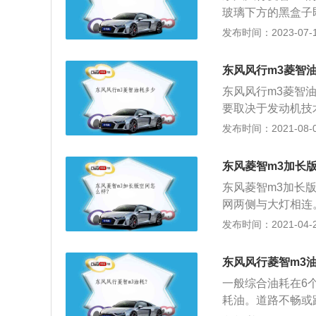
玻璃下方的黑盒子即
m、宽1720mm、
发布时间：2023-07-17
m3搭载了1.6l自
m，最大扭矩转速是
东风风行m3菱智
东风风行m3菱智油
要取决于发动机技
惯等。发动机热转
发布时间：2021-08-05
机的运转做功输出
有关系，但这种关
东风菱智m3加长
合气（空气燃油）
东风菱智m3加长
量）更大的发动机
网两侧与大灯相连
一般都在1000—
M3L的长宽高分别为5
发布时间：2021-04-28
车比赛时一直保持
饰设计主要以朴实
3、油耗和车辆改
体按键，按键数量
负荷，也就直接的
东风风行菱智m3油
适型搭载型号为4A
一起改装，增加尾
一般综合油耗在6
扭矩为153N·m；
用，只能增加行车
耗油。道路不畅或
大功率83kW（11