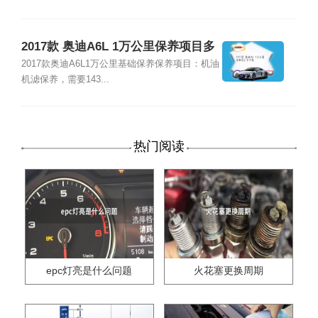
2017款 奥迪A6L 1万公里保养项目多
少钱
2017款奥迪A6L1万公里基础保养保养项目：机油
机滤保养，需要143...
热门阅读
epc灯亮是什么问题
火花塞更换周期