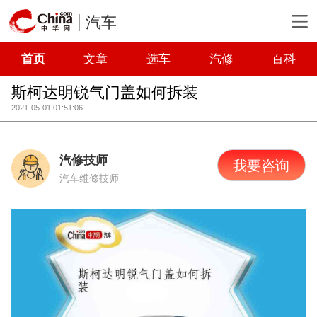
汽车
首页
文章
选车
汽修
百科
斯柯达明锐气门盖如何拆装
2021-05-01 01:51:06
汽修技师
我要咨询
汽车维修技师