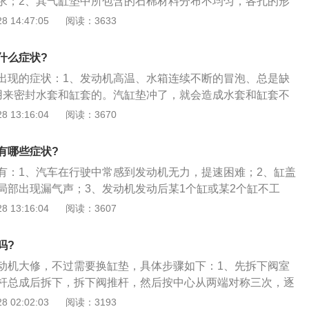
求；2、其气缸垫中所包含的石棉材料分布不均匀，各孔的形
并与小齿轮轴孔相垂直，并从小齿轮轴的孔中心线254㎜处检
度不够，安装时缸垫受损，在高温高压下，都会使气缸垫的薄
 14:47:05
阅读：3633
.08㎜之内。捷达差速器坏了症状：1、起步或加减速时感到顿挫
、气缸盖变形。由于气缸盖在制造过程中存在缺陷，在使用中
异响；3、拐弯时感觉阻力十分大；4、严禁的话车辆起动不
垫不能被严密压紧。发动机工作时，高压气体从微孔中冲出，
什么症状?
出现的症状：1、发动机高温、水箱连续不断的冒泡、总是缺
用来密封水套和缸套的。汽缸垫冲了，就会造成水套和缸套不
会进入缸套，缸套里面的气体也会进入到水套。一方面水会减
 13:16:04
阅读：3670
里面的气体温度是很高的，当气体进入到水套中，会使水温升
汽缸垫冲了打开水箱盖，就会有大量的气泡冒出；3、气缸垫
有哪些症状?
：查看水箱是否有连续的气泡出现，并随着油门轻微加大，气
有：1、汽车在行驶中常感到发动机无力，提速困难；2、缸盖
有缺水现象。查看机油是否变色。因为缸垫损坏导致的油道和
局部出现漏气声；3、发动机发动后某1个缸或某2个缸不工
音；4、散热器不断缺水和散热器加水口冒气泡，或在冷却水
 13:16:04
阅读：3607
吗?
动机大修，不过需要换缸垫，具体步骤如下：1、先拆下阀室
杆总成后拆下，拆下阀推杆，然后按中心从两端对称三次，逐
盖螺栓，拆下气缸盖和气缸垫；2、然后将新气缸垫的光滑侧
 02:02:03
阅读：3193