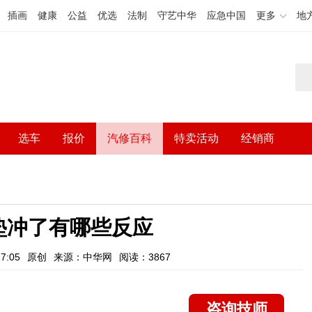
插画
健康
公益
优选
法制
守艺中华
应急中国
更多
地
选车
报价
汽修百科
特卖活动
经销商
垫冲了有哪些反应
7:05
原创
来源：中华网
阅读：3867
咨询技师