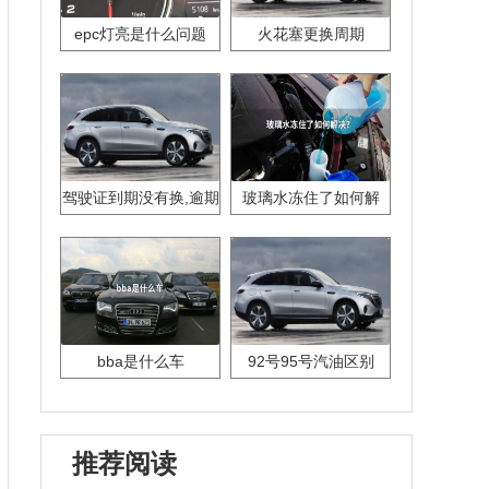
epc灯亮是什么问题
火花塞更换周期
驾驶证到期没有换,逾期
玻璃水冻住了如何解
怎么办??
决？
bba是什么车
92号95号汽油区别
推荐阅读