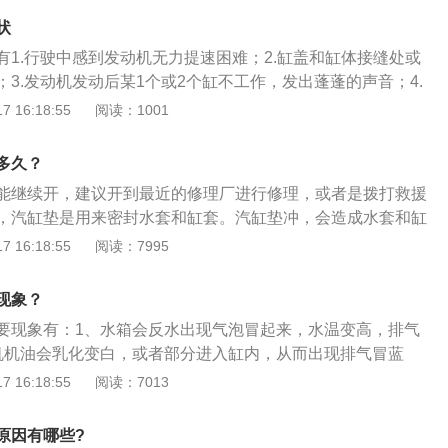
的表现为：功率下降，汽车行驶无力，发动机异常高温，工作
状
水里有机油，机油里有水。另外，冷车启动后，打开水箱盖观
有1.行驶中感到发动机无力提速困难；2.缸盖和缸体接缝处或
平静，如果水箱加水口处出现明显的向外窜水或喷水的现象，
3.发动机发动后某1个或2个缸不工作，发出蓬蓬的声音；4.
。有一个方法可以查看：在缸盖与机体结合处涂抹肥皂水，哪
及散热器加水口冒气泡，或者冷却水表层有油珠。机油呈乳白
 16:18:55
阅读：1001
漏气（冲缸垫）。解决方法是：及时维修或更换漏气位置。如
断有水珠流出；6.发动机的水温过高。汽缸床是指汽缸盖和缸体
供给系统、点火系统全部正常，长时间熄火后，再也无法启
是石棉结构和钢皮结构。汽缸床冲了就是密封垫子破损失去了
垫被冲坏。若发动机工作中有异响，这一般是气缸垫被冲坏后
多久？
机开始工作来自燃烧室的高压气流从破损处冲了出来。气缸床
中的高压气体从此处喷出而发出的响声。启动发动机，观察是
能继续开，建议开到最近的修理厂进行修理，或者是拨打救援
，发动机出现高温后缸头变型，气缸床失去了密封作用。如果
火花塞孔喷出，即可确定缸垫是否烧损。汽缸垫装于缸盖与缸
，汽缸垫是用来密封水套和缸套。汽缸垫冲，会造成水套和缸
重新换缸头，不然换上新的缸头垫后，还会出现发动机进水的
螺栓保证汽缸的密封，防止燃气、冷却水和润滑油窜漏。发动
的水会进入缸套，缸套里面的气体也会进入到水套。一方面水
 16:18:55
阅读：7995
现了破损，那么唯一的解决方法就是更换全新的汽缸垫。汽缸
理解为活塞与汽缸筒或缸垫产生的冲击性故障。冲缸垫的解决
缸套里面的气体温度很高，当气体进入到水套中，会使水温升
个重要的部件，但是汽缸垫也是一个非常容易损坏的部件。汽
损坏，唯一的解决办法是更换新的气缸垫。气缸垫是发动机的
的主要现象有：1、水箱会反水出现气泡冒起来，水温变高，
下是由气门室盖，汽缸盖，汽缸体，油底壳组成的。
现象？
垫也是一个非常容易损坏的零件，损害之后需要立即更换。
发动机机油会乳化变白，或者部分进入缸内，从而出现排气冒
要现象有：1、水箱会反水出现气泡冒起来，水温变高，排气
驶时明显发动机工作动力不足，降低加速性能，严重时有敲缸
机机油会乳化变白，或者部分进入缸内，从而出现排气冒蓝
起见，应及时进行更换或维修汽缸垫。
时明显发动机工作动力不足，降低加速性能，严重时有敲缸的
 16:18:55
阅读：7013
见，应及时进行更换或维修汽缸垫。关于发动机的相关信息如
车发动机是为汽车提供动力的装置，是汽车的心脏，决定着汽
原因有哪些?