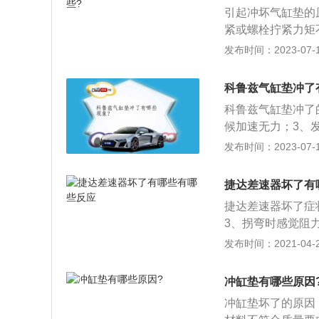
车的动力性、经济
引起冲坏气缸垫的
动机可分为柴油发
紧或螺栓拧紧力矩
油过早的工况下工
发布时间：2023-07-17
缸垫冲坏。3.汽
盖有个别缸筒没压
科鲁兹气缸垫冲了
垫变形以及汽缸套
科鲁兹气缸垫冲了
候加速无力；3、
液；5、机油里会
发布时间：2023-07-17
两厢车，其车身尺寸是
m，搭载了1.5L
捷达差速器坏了有
扭矩是146牛米。
捷达差速器坏了症
3、拐弯时感觉阻
1、起步或者加减
发布时间：2021-04-29
大；4、严重时车
件，检查零件的磨
冲缸垫有哪些原因
机加表面与轴承座
冲缸垫坏了的原因
油封的同轴度应在