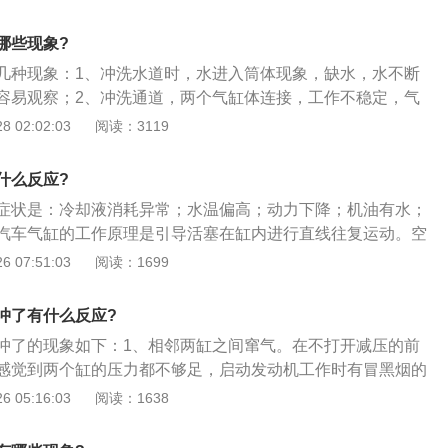
向气缸体，如铸铁气缸体、铝制气缸盖则相反；3、在安装气
位螺栓定位气缸盖，如用手拧紧其他气缸盖螺栓后再拆下定位
哪些现象?
螺栓；4、使用扭矩扳手按相反顺序拆卸2-3次后逐渐拧紧至标
几种现象：1、冲洗水道时，水进入筒体现象，缺水，水不断
现场加注阀推杆、气门摇臂总成，注意检查调整气门间隙，安
容易观察；2、冲洗通道，两个气缸体连接，工作不稳定，气
门室盖。
、水油道连接现象，油有水，水箱有油，很明显。
 02:02:03
阅读：3119
什么反应?
症状是：冷却液消耗异常；水温偏高；动力下降；机油有水；
汽车气缸的工作原理是引导活塞在缸内进行直线往复运动。空
通过膨胀将热能转化为机械能；气体在压缩机气缸中接受活塞
 07:51:03
阅读：1699
从而提供动力来源。以下是气缸的分类：1、单作用气缸：仅
活塞一侧供气聚能产生气压，气压推动活塞产生推力伸出，靠
冲了有什么反应?
2、双作用气缸：从活塞两侧交替供气，在一个或两个方向输
冲了的现象如下：1、相邻两缸之间窜气。在不打开减压的前
气缸：用膜片代替活塞，只在一个方向输出力，用弹簧复位。
感觉到两个缸的压力都不够足，启动发动机工作时有冒黑烟的
但行程短；4、冲击气缸：这是一种新型元件。它把压缩气体
明显下降，显现功率不足；2、气缸盖漏气。被压缩的高压气
 05:16:03
阅读：1638
高速（10～20米\/秒）运动的动能，借以作功。冲击气缸增
孔或由缸盖和机体的结合面处泄漏出。漏气处显现有淡黄色的
流口的中盖。
重时会发出\"毗毗”的响声，有时还会伴有漏水或漏油，拆卸检