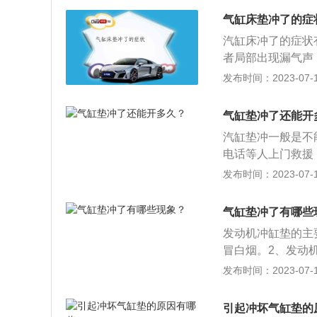
烧蚀变形。冲缸垫
气缸床垫冲了的症
不良，水箱少水，
汽缸床冲了的症状
察水箱里的水是否
者局部出现漏气声；
就是冲缸垫的现象
散热器不断缺水以
发布时间：2023-07-17
里有气泡，哪里就
色；5.排气管不
果启动系统、燃料
之间的密封垫子，
动，则可能是气缸
气缸垫冲了还能开
密封的作用。发动
与大气相通，气缸
汽缸垫冲一般是不
冲了的主要原因是
否有水或水蒸汽从
电话等人上门救援
缸头变型严重需要
体之间，通过缸盖
套不密封，水套里
发布时间：2023-07-17
情况。如果缸垫出
机冲缸垫可以简单
会减少，另一方面
垫是发动机上的一
方法：如果气缸垫
高。发动机冲缸垫
车的发动机从上到
气缸垫冲了有哪些
重要零件，但气缸
排气冒白烟。2、
发动机冲缸垫的主
蓝烟。3、车辆行
冒白烟。2、发动
的异响。为了安全
烟。3、车辆行驶
发布时间：2023-07-17
异响。为了安全起
下：1、简介：汽
引起冲坏气缸垫的