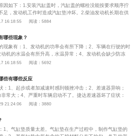
性、稳定性和环保性。2、分类：根据动力来源不同，汽车发
原因如下：1.安装汽缸盖时，汽缸盖的螺栓没能按要求顺序拧
动机、汽油发动机、电动汽车电动机以及混合动力等。
不足，发动机工作时造成汽缸垫冲坏。2.柴油发动机长期在供
作，使燃烧时速燃期压力升高率过大，超出允许值，而导致汽
 16:18:55
阅读：5884
缸盖变形及汽缸套高出机体上平面的尺寸相差过大，安装时汽缸
实的现象，以造成汽缸垫被冲坏。4.汽缸垫制造质量差或汽缸
有哪些现象？
止口处不平有缺口，也会导致汽缸垫冲坏。
的现象有：1、发动机的功率会有所下降；2、车辆在行驶的时
发动机的水温会有所升高，水温异常；4、发动机会缺少防冻
存在水分防冻液里面会存在机油。科鲁兹是一款紧凑型5门5座
 16:18:55
阅读：5692
：长4450mm、宽1807mm、高1459mm，轴距为2700m
自然吸气发动机和6挡手自一体变速箱，最大功率是84千瓦，最大
哪些有哪些反应
状：1、起步或者加减速时感到顿挫冲击；2、差速器异响；
力非常大；4、严重时车辆启动不了。捷达差速器坏了症状：
速时感到顿挫冲击；2、差速器异响；3、拐弯时感觉阻力非常
 21:24:06
阅读：3880
辆启动不了。下面是差速器的维护方法：1、清洗差速器的零
损，对磨损过量的零件及时更换；2、检查轴承座圈座毂的外
?
孔的同轴度应在0.05㎜之内；3、检查轴承座圈的外机加表面与
：1、气缸垫质量太差。气缸垫在生产过程中，制作气缸垫的
0.05㎜之内；4、检查轴承座圈和壳体上的螺纹与孔的同轴度应