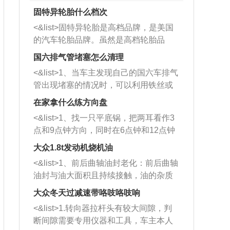
固特异轮胎什么档次
<&list>固特异轮胎是高档品牌，是美国
的汽车轮胎品牌。虽然是高档轮胎品
牌，但是中高低端的轮胎都有生产，这
国六排气管堵塞怎么清理
也是为了更好的开拓市场。
<&list>1、当车主发现自己的国六车排气
管出现堵塞的情况时，可以利用铁丝或
者是细棍，直接将杂物给取出来，如果
在家拿什么练方向盘
堵塞情况比较严重，也可以采取应急措
<&list>1、找一只平底锅，把两耳看作3
施。 <&list>2、直接利用木棍将所有的
点和9点钟方向，同时在6点钟和12点钟
杂物推到排气管里面的位置处，然后将
方向做一个标记。 <&list>2、双手握住
三元催化器拆解开，就可以将堵塞的东
大众1.8t发动机烧机油
平底锅两耳，然后往左打半圈、一圈、
西取出来。但如果是因为积碳过多引起
<&list>1、前后曲轴油封老化：前后曲轴
一圈半的练习，往右同样也要打相同的
的堵塞，就需要将三元催化器泡在草酸
油封与油大面积且持续接触，油的杂质
圈数。 <&list>3、最后强调要反复练
中进行清洗。 <&list>3、也可以利用清
和发动机内持续温度变化使其密封效果
习，这样就可以形成肌肉记忆，在真实
大众冬天过减速带咯吱咯吱响
洗剂对堵塞的情况得到解决，将清洗剂
逐渐减弱，导致渗油或漏油。<&list>2、
驾驶车辆时，不需要记忆也能打好方
放在燃油箱中，与燃油混合后，车辆启
<&list>1.转向器拉杆头有较大间隙，判
活塞间隙过大：积碳会使活塞环与缸体
向。
动时，就可以和汽油一起进入到燃烧
断间隙需要专用仪器和工具，车主本人
的间隙扩大，导致机油流入燃烧室中，