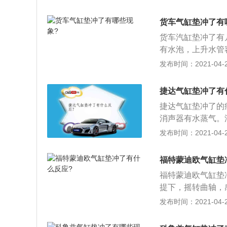
或较宽侧的翻边朝
缸盖时，应先用定
货车气缸垫冲了有
螺栓，装上气缸盖
货车汽缸垫冲了有
准扭矩，最后根据
有水泡，上升水管
装复杂的垫片和气
缸压力最明显；3
发布时间：2021-04-28
捷达气缸垫冲了有
捷达气缸垫冲了的
消声器有水蒸气。
气在发动机气缸中
发布时间：2021-04-26
压缩而提高压力，
一端有活塞杆，从
福特蒙迪欧气缸垫
弹簧或自重返回；
福特蒙迪欧气缸垫
出力；3、膜片式
提下，摇转曲轴，
它的密封性能好，
现象，发动机转速
发布时间：2021-04-26
的压力能转换为活塞
体窜入气缸盖螺栓
加了带有喷口和泄
泡沫存在，漏气严