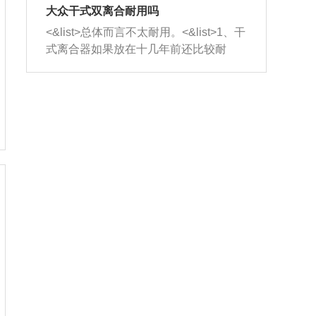
室，最后形成废气排出，就可以让三元
无法制作，需要将车辆送到修理厂或4s
造成烧机油。<&list>3、机油粘度。使用
大众干式双离合耐用吗
催化器得到清洗，排气管堵塞的情况就
店；<&list>2.车辆半轴套管防尘罩破
机油粘度过小的话，同样会有烧机油现
<&list>总体而言不太耐用。<&list>1、干
能够得到解决。
裂，破裂后会出现漏油现象，使半轴磨
象，机油粘度过小具有很好的流动性，
式离合器如果放在十几年前还比较耐
损严重，磨损的半轴容易损坏，产生异
容易窜入到气缸内，参与燃烧。<&list>
用，但是由于现在的汽车发动机动力输
响；<&list>3.稳定器的转向胶套和球头
4、机油量。机油量过多，机油压力过
出越来越高，使得干式离合器散热不足
老化，一般是使用时间过长造成的。解
大，会将部分机油压入气缸内，也会出
的缺陷也逐渐暴露出来。<&list>2、由于
决方法是更换新的质量好的转向橡胶套
现烧机油。<&list>5、机油滤清器堵塞：
干式双离合的工作环境暴露在空气中，
和球头。
会导致进气不畅，使进气压力下降，形
而离合器的散热也是通离合器罩上面的
成负压，使机油在负压的情况下吸入燃
几个小孔来进行散热。但是在行驶过程
烧室引起烧机油。<&list>6、正时齿轮或
中变速箱需要换挡，就不得不使得离合
链条磨损：正时齿轮或链条的磨损会引
器频繁工作。<&list>3、长时间的低速行
起气阀和曲轴的正时不同步。由于轮齿
驶以及过于频繁的启停，导致离合器的
或链条磨损产生的过量侧隙，使得发动
温度不断升高，而低速行驶时空气流动
机的调节无法实现：前一圈的正时和下
效率不高，无法将离合器中的热量有效
一圈可能就不一样。当气阀和活塞的运
的带走，导致离合器内部的温度不断升
动不同步时，会造成过大的机油消耗。
高，加速离合器的磨损。
解决方法：更换正时齿轮或链条。<&list
>7、内垫圈、进风口破裂：新的发动机
设计中，经常采用各种由金属和其他材