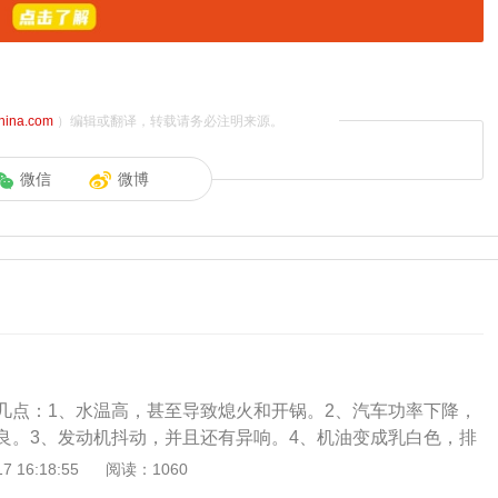
china.com
）编辑或翻译，转载请务必注明来源。
微信
微博
几点：1、水温高，甚至导致熄火和开锅。2、汽车功率下降，
良。3、发动机抖动，并且还有异响。4、机油变成乳白色，排
雾。发生冲缸的现象，一般是因为发动机长时间高温所导致。
 16:18:55
阅读：1060
导致发动机长期以较高的温度运行，就会导致汽缸垫在高温下