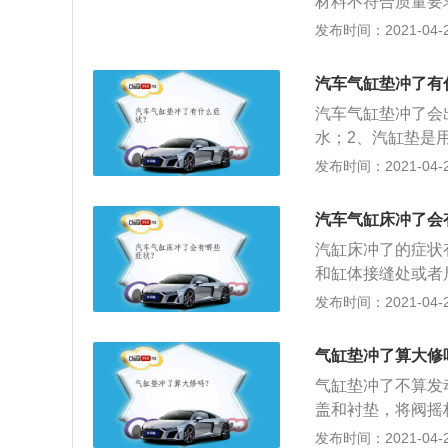
材料不符合质量要
在0.27㎜之内，
状、位置、尺寸精
发布时间：2021-04-28
查，垂直度应在0
弱部分被击穿；3
冲击；2、差速器
产生变形，致使缸
了。
汽车气缸垫冲了有
将气缸垫冲坏。
汽车气缸垫冲了会
水；2、汽缸垫是
密封，水套里的水
发布时间：2021-04-28
少，另一方面缸套
高。也正因为此，
汽车气缸床冲了会
冲了检查方法如下
汽缸床冲了的症状
泡增多，发动机并
和缸体接缝处或者
水道相通。
作，发出蓬蓬的声
发布时间：2021-04-28
表层有油珠。
气缸垫冲了算大修
气缸垫冲了不算发
盖和衬垫，将阀摇
渐松开并拆下气缸
发布时间：2021-04-28