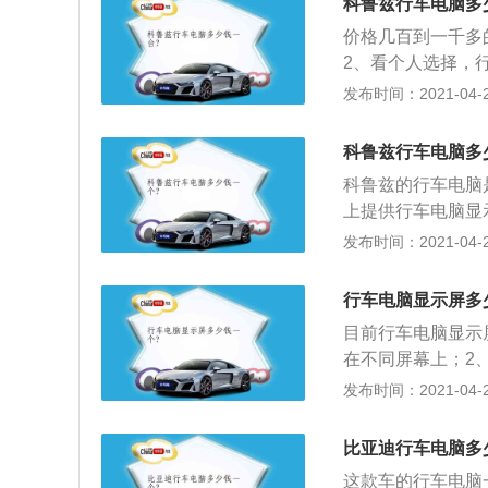
科鲁兹行车电脑多
价格几百到一千多
2、看个人选择，
中间的一个电子显
发布时间：2021-04-28
科鲁兹行车电脑多
科鲁兹的行车电脑
上提供行车电脑显
车速等行车信息；
发布时间：2021-04-28
能反馈故障信息等
科鲁兹的行车电脑
行车电脑显示屏多
转的，扭动一下，
目前行车电脑显示屏
显示上了20L\/
在不同屏幕上；2
短距离的里程，可
屏：位于车辆仪表
发布时间：2021-04-28
关信息。
比亚迪行车电脑多
这款车的行车电脑