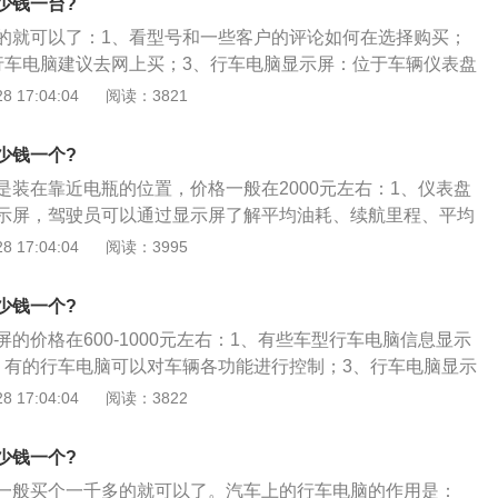
少钱一台?
的就可以了：1、看型号和一些客户的评论如何在选择购买；
行车电脑建议去网上买；3、行车电脑显示屏：位于车辆仪表盘
示屏，用于显示车辆车况、车辆油耗等相关信息。
 17:04:04
阅读：3821
少钱一个?
是装在靠近电瓶的位置，价格一般在2000元左右：1、仪表盘
示屏，驾驶员可以通过显示屏了解平均油耗、续航里程、平均
2、科鲁兹行车电脑的功能：除了显示车辆的基本信息外，还
 17:04:04
阅读：3995
，比如未松手刹行车有报警；转向灯不亮有报警的功能；3、
的操作：转向灯操作杆上面有个圆圈旋钮，可以围绕操作杆旋
少钱一个?
行车电脑就显示一种信息方式；4、L\/KM是百公里耗油，起步
的价格在600-1000元左右：1、有些车型行车电脑信息显示
KM那个是瞬时耗油，一个油箱标志哪个是续航里程，还有一个是
、有的行车电脑可以对车辆各功能进行控制；3、行车电脑显示
以清0的那种；
盘中间的一个电子显示屏，用于显示车辆车况、车辆油耗等相
 17:04:04
阅读：3822
少钱一个?
一般买个一千多的就可以了。汽车上的行车电脑的作用是：