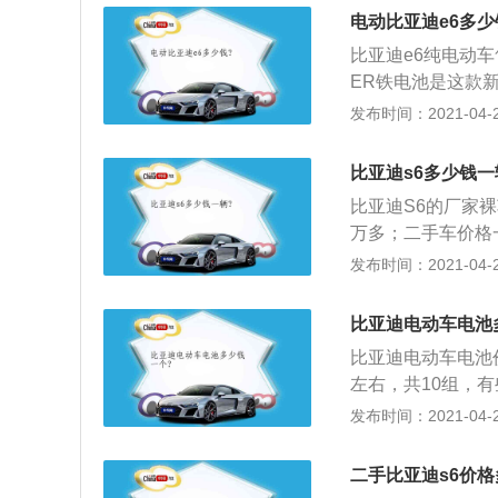
座椅坐姿偏高，即
电动比亚迪e6多少
度，视觉上很不舒
比亚迪e6纯电动车
因，这台车的副驾
ER铁电池是这款
上和扶手上的几个
部绿色环保的电池
发布时间：2021-04-28
比较费劲，而且即
到3C充电站快充
间，致使运送大物
也可使用220V家
达到2300千克
比亚迪s6多少钱一
高温、耐高压、耐
少了离地间隙，因
比亚迪S6的厂家裸车
撞试验。经过近半
万多；二手车价格一
常可靠的。
在我的角度就是，
发布时间：2021-04-28
2、有的人说动力弱
还是相当不错的，
比亚迪电动车电池
柔车只要你舍得给
比亚迪电动车电池
左右，共10组，
比亚迪LOGO在2
发布时间：2021-04-28
的标志了，BYD的意
称BYD，比亚迪公司
二手比亚迪s6价格