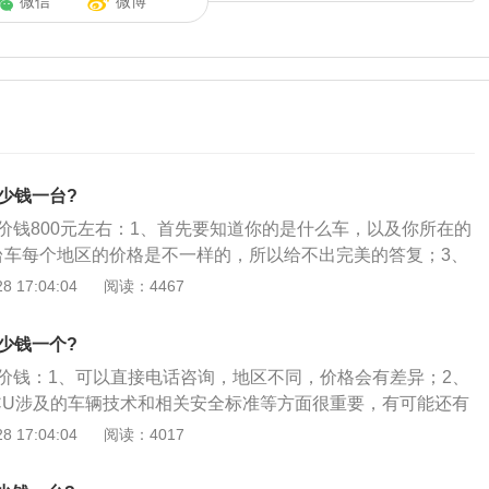
微信
微博
少钱一台?
的价钱800元左右：1、首先要知道你的是什么车，以及你所在的
台车每个地区的价格是不一样的，所以给不出完美的答复；3、
块到一千多的行车电脑，也是看个人选择；4、其实你可以打
 17:04:04
阅读：4467
的4S店会比较好，这样也是最方便的。
少钱一个?
的价钱：1、可以直接电话咨询，地区不同，价格会有差异；2、
CU涉及的车辆技术和相关安全标准等方面很重要，有可能还有
配问题，这些售后维修站掌握的安装与匹配技术方面稍强点。
 17:04:04
阅读：4017
有培训；3、就算贵也贵不了多少，外面可能便宜点，但在安
要求，我这边刷的话价格才几百块。