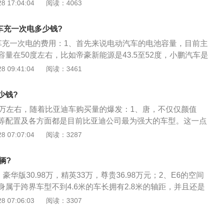
喷车上。一般用来控制燃油喷射量、混合气比例等等。由微机
 17:04:04
阅读：4063
微机就是在一块芯片上集成了微处理器（CPU），存储器和输
元。其主要部分是微机，而核心件是CPU；2、ECU将输入信号
车充一次电多少钱?
根据存储的参考数据进行对比加工，计算出输出值，输出信号
汽车充一次电的费用：1、首先来说电动汽车的电池容量，目前主
制若干个调节伺服元件，例如继电器和开关等。行车电脑的作
量在50度左右，比如帝豪新能源是43.5至52度，小鹏汽车是
高端技术的电子产品，采用高端技术读取汽车数据。这个系统
度；2、其次是电费的价格。民用电价格一般峰谷电价分别为一度电0.
 09:41:04
阅读：3461
状况随时监控汽车是否尾气超标，一旦超标，会马上发出警
家电网直流充电站价格一般在一度电0.4至0.9元之间浮动，第三
故障时，故障（MIL）灯或检查发动机（CheckEngine）警告
价+服务费在一度电1.2至1.8元之间；3、最后是充电效率，
成控制模块（PCM）将故障信息存入存储器，通过一定的程序
少钱?
度来算，根据第一电动网的充电效率数据，交流电88%，直流电
CM中读出。根据故障码的提示，维修人员能迅速准确地确定故
6万左右，随着比亚迪车购买量的爆发：1、唐，不仅仅颜值
要的电量分别是交流电57度或者直流电54度；4、充电方式分
等配置及各方面都是目前比亚迪公司最为强大的车型。这一点
家充电，这应该是大多数人会选择的充电方式。参考民用交流
数据来看，4.5秒破百的加速，七座的布局等多方面的表现非常
 07:07:04
阅读：3287
网直流电的充电价格，交流电需要22.8至34.2元，而直流电
新一代唐的尺寸加大了，轴距加长了100mm后达到了2820m
。
资车都要大气；3、空间也很大，前排后排空间都不会觉得狭
辆?
大，装货装东西可以说绰绰有余。这样的尺寸对于一款七座定
豪华版30.98万，精英33万，尊贵36.98万元；2、E6的空间
说在空间方面可以说是很吸引人的。
属于跨界车型不到4.6米的车长拥有2.8米的轴距，并且还是
空间没有绰绰有余，坐在后排的乘客可以很轻松地翘起二郎
 07:06:03
阅读：3307
头部空间也没有丝毫的压抑感，不足之处也很突出，就是前排