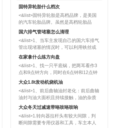
固特异轮胎什么档次
<&list>固特异轮胎是高档品牌，是美国
的汽车轮胎品牌。虽然是高档轮胎品
牌，但是中高低端的轮胎都有生产，这
国六排气管堵塞怎么清理
也是为了更好的开拓市场。
<&list>1、当车主发现自己的国六车排气
管出现堵塞的情况时，可以利用铁丝或
者是细棍，直接将杂物给取出来，如果
在家拿什么练方向盘
堵塞情况比较严重，也可以采取应急措
<&list>1、找一只平底锅，把两耳看作3
施。 <&list>2、直接利用木棍将所有的
点和9点钟方向，同时在6点钟和12点钟
杂物推到排气管里面的位置处，然后将
方向做一个标记。 <&list>2、双手握住
三元催化器拆解开，就可以将堵塞的东
大众1.8t发动机烧机油
平底锅两耳，然后往左打半圈、一圈、
西取出来。但如果是因为积碳过多引起
<&list>1、前后曲轴油封老化：前后曲轴
一圈半的练习，往右同样也要打相同的
的堵塞，就需要将三元催化器泡在草酸
油封与油大面积且持续接触，油的杂质
圈数。 <&list>3、最后强调要反复练
中进行清洗。 <&list>3、也可以利用清
和发动机内持续温度变化使其密封效果
习，这样就可以形成肌肉记忆，在真实
大众冬天过减速带咯吱咯吱响
洗剂对堵塞的情况得到解决，将清洗剂
逐渐减弱，导致渗油或漏油。<&list>2、
驾驶车辆时，不需要记忆也能打好方
放在燃油箱中，与燃油混合后，车辆启
<&list>1.转向器拉杆头有较大间隙，判
活塞间隙过大：积碳会使活塞环与缸体
向。
动时，就可以和汽油一起进入到燃烧
断间隙需要专用仪器和工具，车主本人
的间隙扩大，导致机油流入燃烧室中，