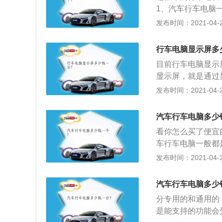
1、汽车行车电脑
均油耗等，有的还
发布时间：2021-04-28
电喷车都有行车电
在的车基本上都是
行车电脑显示屏多
一般行车电脑都是
目前行车电脑显示屏
驾驶员参考。
显示屏，就是通过
般可以显示行车信
发布时间：2021-04-28
耗，瞬时油耗，室
驶者即时掌握车辆
汽车行车电脑多少
量、混合气比例等
看你怎么买了便宜
块芯片上集成了微
车行车电脑一般都
等，有的还可以设
发布时间：2021-04-28
都有行车电脑，一
基本上都是电喷车
汽车行车电脑多少
车电脑都是在仪表
分专用的和通用的
参考。
是能支持的功能会