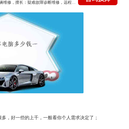
国家认证的汽车维修技师，15年德美日等各系车辆维修，擅长：疑难故障诊断维修，远程维修技术指导
很多，好一些的上千，一般看你个人需求决定了；