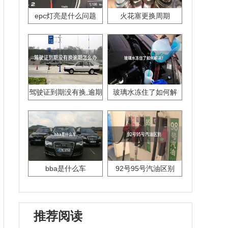
epc灯亮是什么问题
火花塞更换周期
驾驶证到期没有换,逾期
玻璃水冻住了如何解
怎么办??
决？
bba是什么车
92号95号汽油区别
推荐阅读