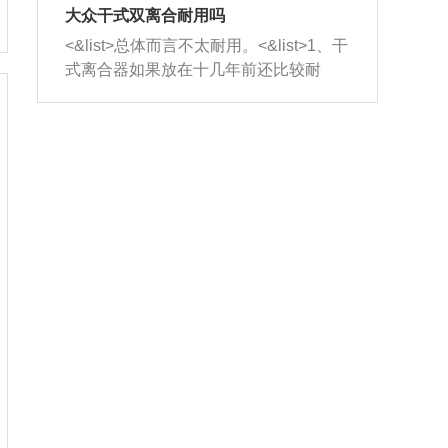
室，最后形成废气排出，就可以让三元
无法制作，需要将车辆送到修理厂或4s
造成烧机油。<&list>3、机油粘度。使用
大众干式双离合耐用吗
催化器得到清洗，排气管堵塞的情况就
店；<&list>2.车辆半轴套管防尘罩破
机油粘度过小的话，同样会有烧机油现
<&list>总体而言不太耐用。<&list>1、干
能够得到解决。
裂，破裂后会出现漏油现象，使半轴磨
象，机油粘度过小具有很好的流动性，
式离合器如果放在十几年前还比较耐
损严重，磨损的半轴容易损坏，产生异
容易窜入到气缸内，参与燃烧。<&list>
用，但是由于现在的汽车发动机动力输
响；<&list>3.稳定器的转向胶套和球头
4、机油量。机油量过多，机油压力过
出越来越高，使得干式离合器散热不足
老化，一般是使用时间过长造成的。解
大，会将部分机油压入气缸内，也会出
的缺陷也逐渐暴露出来。<&list>2、由于
决方法是更换新的质量好的转向橡胶套
现烧机油。<&list>5、机油滤清器堵塞：
干式双离合的工作环境暴露在空气中，
和球头。
会导致进气不畅，使进气压力下降，形
而离合器的散热也是通离合器罩上面的
成负压，使机油在负压的情况下吸入燃
几个小孔来进行散热。但是在行驶过程
烧室引起烧机油。<&list>6、正时齿轮或
中变速箱需要换挡，就不得不使得离合
链条磨损：正时齿轮或链条的磨损会引
器频繁工作。<&list>3、长时间的低速行
起气阀和曲轴的正时不同步。由于轮齿
驶以及过于频繁的启停，导致离合器的
或链条磨损产生的过量侧隙，使得发动
温度不断升高，而低速行驶时空气流动
机的调节无法实现：前一圈的正时和下
效率不高，无法将离合器中的热量有效
一圈可能就不一样。当气阀和活塞的运
的带走，导致离合器内部的温度不断升
动不同步时，会造成过大的机油消耗。
高，加速离合器的磨损。
解决方法：更换正时齿轮或链条。<&list
>7、内垫圈、进风口破裂：新的发动机
设计中，经常采用各种由金属和其他材