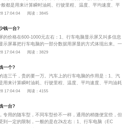
一般都是用来计算瞬时油耗、行驶里程、温度、平均速度、平
可以设置提醒保养，提醒驾驶员休息等功能；2、不是所有的
 17:04:04
阅读：3845
脑，一般现在的车很多都有行车电脑，有的功能不全而已。现
电喷车，以前化油器的高级一点的车应该也有行车电脑；3、
少钱一台?
在仪表盘或者中控台上有一块小屏幕，可以显示以上的信息供
的价格在600-1000元左右：1、行车电脑显示屏又叫多信息
显示屏幕把行车电脑的一部分数据用屏显的方式体现出来。一
息以及多媒体信息；2、大多数行车电脑电脑显示有平均油
 17:04:04
阅读：3829
外温度，平均车速，驾驶时间，单次行驶里程等数据，便于驾
信息；3、行车电脑就是汽车的ECU，一般用来控制燃油喷射
钱一个?
等。简单地说，ECU由微机和外围电路组成。而微机就是在一
的连三千，贵的要一万。汽车上的行车电脑的作用是：1、汽
处理器（CPU），存储器和输入\/输出接口的单元。
是用来计算瞬时油耗、行驶里程、温度、平均速度、平均油耗
置提醒保养，提醒驾驶员休息等功能；2、不是所有的电喷车
 17:04:04
阅读：4155
般现在的车很多都有行车电脑，有的功能不全而已。现在的车
，以前化油器的高级一点的车应该也有行车电脑；3、一般行
钱一台?
盘或者中控台上有一块小屏幕，可以显示以上的信息供驾驶员
，专用的随车型，不同车型价不一样，通用的稍微便宜些，但
受到一定的限制，一般的是在2k左右：1、行车电脑（EC