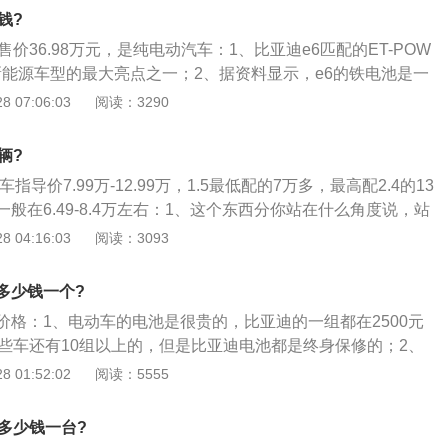
使调到高度最低，驾驶员的视线还是基本与后视镜处在同一高
钱?
服；3、储物空间上，可能是中控台使用了很多电子仪器的原
售价36.98万元，是纯电动汽车：1、比亚迪e6匹配的ET-POW
驶位置是没有手套箱的，并且储物格的数量也不多，就是门板
新能源车型的最大亮点之一；2、据资料显示，e6的铁电池是一
，后备箱形状虽然规整，但是地板高度比较高，拿取大件行李
，内含的化学物质可在自然界以无害方式分解吸收。另外，e6
 07:06:03
阅读：3290
使常规后备箱容积仅为385升，后排座椅也不能放倒拓展空
，15分钟即可充满80%——速度之快也是国际领先的，普通模式
品的能力差；4、由于额外安装有电池组，这台车的整备质量
用电充电；3、在安全性上，e6配备的铁电池经过长达数年的耐
，这个重量与普拉多同级，而且由于电池组的位置在车身底部，减
辆?
撞击试验，并进行了8～10万公里长途耐久试验和国家强制碰
此过一些障碍物，以及在坑洼路段行驶时要更加小心。
指导价7.99万-12.99万，1.5最低配的7万多，最高配2.4的13
年深圳出租车公司的45辆e6的运营结果来看，安全性能上是非
般在6.49-8.4万左右：1、这个东西分你站在什么角度说，站
就这个价格给你这么大车，而且配置，相当高，很不错了；
 04:16:03
阅读：3093
，想想1.5t，1.6吨的车身，起步时稍弱了一点，真正跑起来
至少在高速上想超车就超车；3、俗话说得好，只有柔人没有
多少钱一个?
油，小面都能开出飞机的感觉。
价格：1、电动车的电池是很贵的，比亚迪的一组都在2500元
有些车还有10组以上的，但是比亚迪电池都是终身保修的；2、
007年已由蓝天白云的老标换成了只用三个字母和一个椭圆组成
 01:52:02
阅读：5555
思是buildyourdreams，即为成就梦想；3、比亚迪的英文名
用其企业文化“buildyourdreams”来诠释，意为“成就梦想”。
多少钱一台?