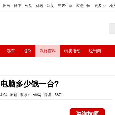
插画
健康
公益
优选
法制
守艺中华
应急中国
更多
地
选车
报价
汽修百科
特卖活动
经销商
电脑多少钱一台?
4:04
原创
来源：中华网
阅读：3871
咨询技师