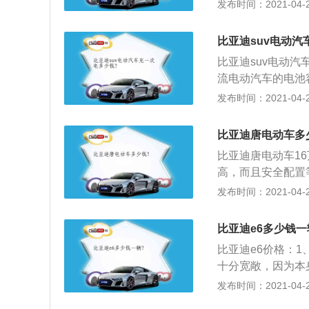
U），一般用于电
发布时间：2021-04-28
和外围电路组成。
入\/输出接口的单
比亚迪suv电动汽
转化为数字形式，
比亚迪suv电动
再经功率放大去控
流电动汽车的电池容
用行车电脑是一款
47.1至47.6
发布时间：2021-04-28
将从发动机的运行
4元至0.6元，国
示；3、当系统出现
方交流充电桩一般电
灯亮，同时动力总
比亚迪唐电动车多
按照电池容量50
可以将故障码从P
比亚迪唐电动车1
93%，实际充电需
障的性质和部位。
高，而且安全配置
为三种，第一种在
一点不夸张；2、
发布时间：2021-04-28
电峰谷电价和国家电
的让人刮目相看。全
需要21.6至48.6元
m，比同挡次的合
比亚迪e6多少钱一
窄，后备箱也非常
比亚迪e6价格：1、
位的SUV车型来
十分宽敞，因为本身
五座车，所以前排
发布时间：2021-04-28
腿，并且前后排的