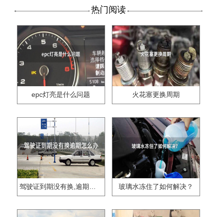
热门阅读
epc灯亮是什么问题
火花塞更换周期
驾驶证到期没有换,逾期怎么办??
玻璃水冻住了如何解决？