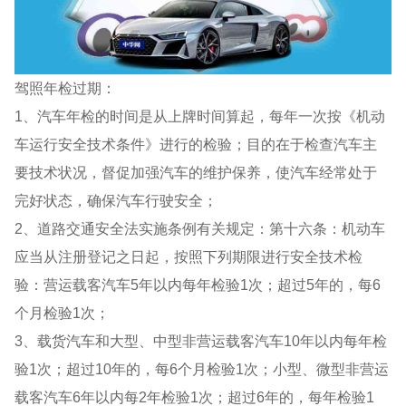
驾照年检过期：
1、汽车年检的时间是从上牌时间算起，每年一次按《机动
车运行安全技术条件》进行的检验；目的在于检查汽车主
要技术状况，督促加强汽车的维护保养，使汽车经常处于
完好状态，确保汽车行驶安全；
2、道路交通安全法实施条例有关规定：第十六条：机动车
应当从注册登记之日起，按照下列期限进行安全技术检
验：营运载客汽车5年以内每年检验1次；超过5年的，每6
个月检验1次；
3、载货汽车和大型、中型非营运载客汽车10年以内每年检
验1次；超过10年的，每6个月检验1次；小型、微型非营运
载客汽车6年以内每2年检验1次；超过6年的，每年检验1