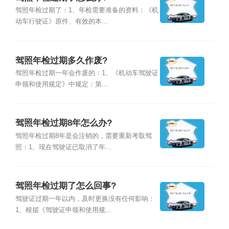
驾照年检过期了：1、年检需要准备的资料：《机
动车行驶证》原件、有效的本...
驾照年检过期多久作废?
驾照年检过期一年会作废的：1、《机动车驾驶证
申领和使用规定》中规定：第...
驾照年检过期8年怎么办?
驾照年检过期8年是会注销的，需要重新考取驾
照：1、现在驾驶证已取消了年...
驾照年检过期了怎么回事?
驾驶证过期一年以内，及时更换没有任何影响：
1、根据《驾驶证申领和使用规...