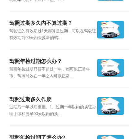
驾照过期多久内不算过期？
驾驶证的有效期过1天都算是过期，可以在驾驶证
有效期前90天内去换新的驾...
驾照年检过期怎么办？
驾照年检过期只要不超过一年，都可以正常年
审。驾照时效在一年之内可以正常...
驾照过期多久作废
过期后一年以后报废。1、过期一年以内的换证办
理手续和提早90天以内的换...
驾照年检过期了怎么办?