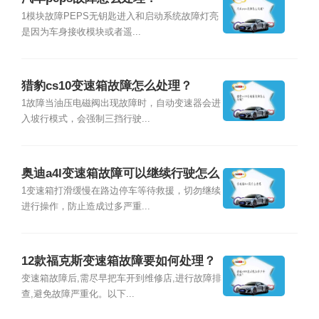
1模块故障PEPS无钥匙进入和启动系统故障灯亮
是因为车身接收模块或者遥...
猎豹cs10变速箱故障怎么处理？
1故障当油压电磁阀出现故障时，自动变速器会进
入坡行模式，会强制三挡行驶...
奥迪a4l变速箱故障可以继续行驶怎么
处理？
1变速箱打滑缓慢在路边停车等待救援，切勿继续
进行操作，防止造成过多严重...
12款福克斯变速箱故障要如何处理？
变速箱故障后,需尽早把车开到维修店,进行故障排
查,避免故障严重化。以下...