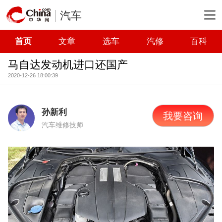
汽车
首页
文章
选车
汽修
百科
马自达发动机进口还国产
2020-12-26 18:00:39
孙新利
我要咨询
汽车维修技师