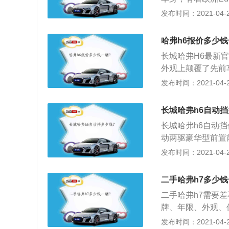
底盘、变速箱、减
用比例超过65%
IT发动机与7DC
囊、高版本的abs
发布时间：2021-04-28
示宽灯、刹车灯、
的车身结构；4、
的百公里加速成绩仅需
证了人员安全；2
油（发动机油、变
等大量的高科技安
质，而且具备了轿
一条执行，否则，
哈弗h6报价多少钱
见倾心的设计；5
性能在级别市场中
设计语言，简洁、
长城哈弗H6最新官方
全、经济性、外观
腻，有效减少车内
外观上颠覆了先前
价比标杆。
中控屏、12.3
设计，整体设计大
发布时间：2021-04-28
驾乘体验。
很好的保证车内头部空
（mm），轴距为26
长城哈弗h6自动挡
紧凑。不过相比市
长城哈弗h6自动挡
规中矩，其采用了
动两驱豪华型前置前
饰，整体的视觉效
华型前置前驱6挡自
发布时间：2021-04-28
它采用高强度吸能
金高强钢板；3、
二手哈弗h7多少钱
+前后一体式侧安
二手哈弗h7需要
整车主动安全与被
牌、年限、外观、
用TPMS智能胎
出评估：1、二手
发布时间：2021-04-28
并避免危险及意外