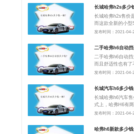
统等，最大功率为12
长城哈弗h2s多少
时，新车标配由长
长城哈弗h2s售价
速器还获得了“世界
而这款全新的小型
DCT组成的动力
系不大；2、但颜
发布时间：2021-04-28
成绩仅需9.7s，综合
气，品牌辨识度很
更低，风格也与H
二手哈弗h6自动挡
值、高品质小型S
二手哈弗h6自动
磨，基于未来感设
而且舒适性也有了
是噪音是依旧的大
发布时间：2021-04-28
显，市区内行驶想
错。我身高一米八
长城汽车h6多少钱
长城哈弗h6汽车售价
式上，哈弗H6有两
新平台打造，最大
发布时间：2021-04-28
统，而不是H3和
度上影响到它的越
哈弗h6新款多少钱
得更好的乘坐舒适