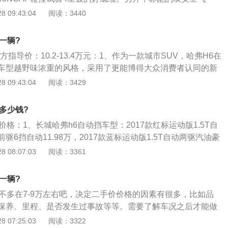
震悬挂、车身漆水和钣金、各项电器、车灯（含大灯、雾灯、
，关键部位（如底盘纵梁）采用激光焊接技术，构建了牢不可破
T组成的动力系统进行了软件升级，匹配更平顺，使全新哈弗H6
+ebd、四轮碟刹以及儿童锁、儿童座椅固定装置等，极大地保
 09:43:04
阅读：3440
舱内照明灯、舱内氛围灯等等）、内饰、轮胎、刹车、各项机
配备了疲劳驾驶监测系统、车道偏离预警系统、盲点侦测系统
9.7s，综合油耗锁定在6.8L\/100km。
、哈弗H3与哈弗使用同一平台，它不仅继承了哈弗的可靠品
速箱油、刹车油等等）、汽车电瓶等等等。若全部正常，按第
全装备，哈弗用领先的安全科技将您的驾驶风险降至最低。一
车舒适性和多功能车的实用性，它匹配的2.0L动力出色的低速
各项分别折价。
一辆?
、由国际知名设计大师主导设计开发，外观、内饰采用哈弗3.0
优势突出，尤其适应国内路况；3、实在的价格，结合它在安
时尚、大气；采用软质中控仪表板高挡柔性材质包覆，触感细
指导价：10.2-13.4万元：1、作为一款城市SUV，哈弗H6在
、空间等方面的亮点，一举在小排量SUV市场中树立了第一性
异味，电镀饰条横贯仪表，豪华质感浑然天成；配备了嵌入式
车型越野味浓重的风格，采用了更能博得大众消费者认同的新
寸全彩数字虚拟仪表等亮眼配置，让您感受到和谐的美感，优越的
气沉稳，但也不乏有时尚的元素出现，平直的车顶线条则可以
 09:43:04
阅读：3429
间；2、哈弗H6车身尺寸长宽高分别为4640\/1825\/1690
80mm。相比哈弗H3和H5的2700mm轴距短了20mm，更显
多少钱?
面上的紧凑SUV来说，它的尺寸略大一些；3、哈弗H6造型中
价格：1、长城哈弗h6自动挡车型：2017款红标运动版1.5T自
上深下浅的配色风格，同时还在细节上加入凸显质感的银色装
驱6挡自动11.98万，2017款蓝标运动版1.5T自动两驱汽油豪
果贴合多数人的审美。
动12.18万；2、哈弗H6为驾乘者提供强大的三重安全保障，
 08:07:03
阅读：3361
车身，底盘纵梁、横梁等多处关键部位采用双相高强度及低合
同时匹配BA紧急制动辅助系统、前排双安全气囊+前排侧气囊
一辆?
全气帘，带预张紧限力燃爆式安全带等丰富的安全配置，保证
差不多在7-9万左右吧，决定二手价价格的因素有很多，比如品
动安全；4、此外，哈弗H6还特别强化了“信息安全”的设计，利
保养、里程、是否发生过事故等等。需要了解车况之后才能做
压监测系统、倒车影像\/雷达系统等多种科技智能配备，提前感知
车价格还是要根据车子的实际情况来评估的，比如需要从：车
 07:25:03
阅读：3322
的发生，让人车远离危险；