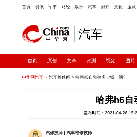
首页
资讯
军事
财经
娱乐
汽车
游戏
文化
援藏
汽车
首页
原创
文章
评测
视频
图片
中华网汽车＞
汽车维修间 >
哈弗h6自动挡多少钱一辆?
哈弗h6自
发布时间：2021-04-28 15:2
汽修技师
|
汽车维修技师