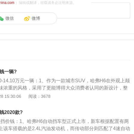
china.com
）编辑或翻译，转载请务必注明来源。
微信
微博
钱一辆?
30-14.10万元一辆：1、作为一款城市SUV，哈弗H6在外观上颠
味浓重的风格，采用了更能博得大众消费者认同的新设计，整
但也不乏有时尚的元素出现，平直的车顶线条则可以很好的保
 15:30:06
阅读：3678
哈弗H6车身尺寸长宽高分别为4640\/1825\/1690（mm），
。相比哈弗H3和H5的2700mm轴距短了20mm，更显紧凑。不过
2020款?
SUV来说，它的尺寸略大一些；3、哈弗H6造型中规中矩，其
自动挡价钱：1、哈弗H6自动挡车型正式上市，新车根据配置有两
配色风格，同时还在细节上加入凸显质感的银色装饰，整体的
上该车搭载的是2.4L汽油发动机，而传动部分则匹配了4速自动
人的审美。