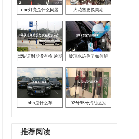
epc灯亮是什么问题
火花塞更换周期
驾驶证到期没有换,逾期
玻璃水冻住了如何解
怎么办??
决？
bba是什么车
92号95号汽油区别
推荐阅读