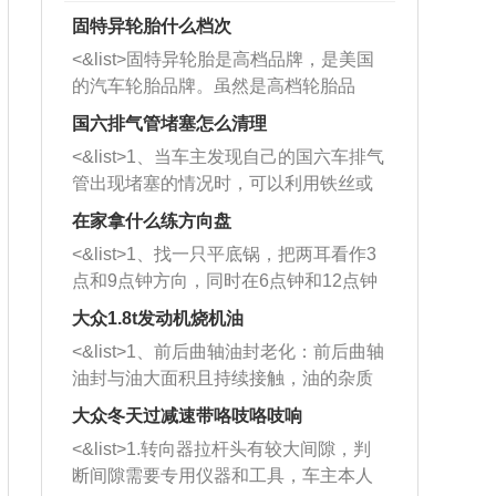
固特异轮胎什么档次
<&list>固特异轮胎是高档品牌，是美国
的汽车轮胎品牌。虽然是高档轮胎品
牌，但是中高低端的轮胎都有生产，这
国六排气管堵塞怎么清理
也是为了更好的开拓市场。
<&list>1、当车主发现自己的国六车排气
管出现堵塞的情况时，可以利用铁丝或
者是细棍，直接将杂物给取出来，如果
在家拿什么练方向盘
堵塞情况比较严重，也可以采取应急措
<&list>1、找一只平底锅，把两耳看作3
施。 <&list>2、直接利用木棍将所有的
点和9点钟方向，同时在6点钟和12点钟
杂物推到排气管里面的位置处，然后将
方向做一个标记。 <&list>2、双手握住
三元催化器拆解开，就可以将堵塞的东
大众1.8t发动机烧机油
平底锅两耳，然后往左打半圈、一圈、
西取出来。但如果是因为积碳过多引起
<&list>1、前后曲轴油封老化：前后曲轴
一圈半的练习，往右同样也要打相同的
的堵塞，就需要将三元催化器泡在草酸
油封与油大面积且持续接触，油的杂质
圈数。 <&list>3、最后强调要反复练
中进行清洗。 <&list>3、也可以利用清
和发动机内持续温度变化使其密封效果
习，这样就可以形成肌肉记忆，在真实
大众冬天过减速带咯吱咯吱响
洗剂对堵塞的情况得到解决，将清洗剂
逐渐减弱，导致渗油或漏油。<&list>2、
驾驶车辆时，不需要记忆也能打好方
放在燃油箱中，与燃油混合后，车辆启
<&list>1.转向器拉杆头有较大间隙，判
活塞间隙过大：积碳会使活塞环与缸体
向。
动时，就可以和汽油一起进入到燃烧
断间隙需要专用仪器和工具，车主本人
的间隙扩大，导致机油流入燃烧室中，