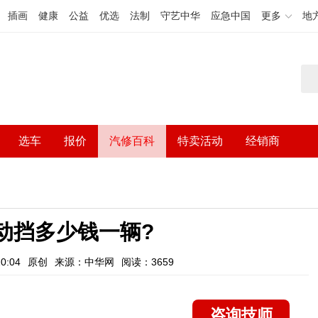
插画
健康
公益
优选
法制
守艺中华
应急中国
更多
地
选车
报价
汽修百科
特卖活动
经销商
动挡多少钱一辆?
0:04
原创
来源：中华网
阅读：3659
咨询技师