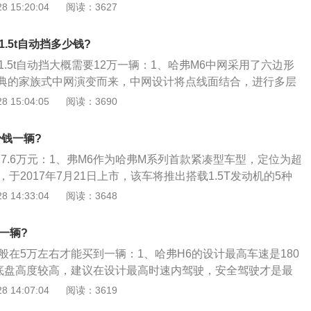
动挡车型的市场指导价为12.48-13.48万元；2、具体售价详见
 15:20:04
阅读：3627
指导售价车型售价（万元）两驱精英型12.48两驱尊贵型13.48
，哈弗H6自动挡除了动力系统及配置方面，其他均未作改动；
.5t自动挡多少钱?
拥有智能大灯系统、行车电脑、前排双气囊、倒车影像系统、G
1.5t自动挡大概需要12万一辆：1、哈弗M6中网采用了六边形
压监测系统、电加热后视镜、真皮多功能方向盘、定速巡航系
典的家族式中网演变而来，中网设计将点线面结合，进行多层
、DVD影音娱乐系统等。高配车型还带有座椅加热功能、自动
体化处理，搭配镀铬装饰条描边，透露出动感气息；2、远近光
 15:04:05
阅读：3690
及侧气囊等。这些与哈弗H6手动挡的精英型和尊贵型车型完全
利的线条设计使整车更具视觉冲击性，高配车型配备25W高功
、雾灯与日间行车并列放在了一起，而且在雾灯的两侧进行了
少钱一辆?
型的进气设计，提升了整车的运动气息。
7.6万元：1、弗M6作为哈弗M系列首款紧凑型车型，定位为超
，于2017年7月21日上市，该车将推出搭载1.5T发动机的5种
车由国际化设计团队设计，在“简洁、精致、安全”的造型设计前
 14:33:04
阅读：3648
的一面，是紧凑型SUV里360°无死角的时尚“男神”；3、外观
由国际化设计团队打造的全新车型，采用全新设计语言，外观年
一辆?
活力气息。哈弗M6采用鹰眼式的前大灯、家族式的六边形蜂窝
般在5万左右才能买到一辆：1、哈弗H6的设计最高车速是180
浮车顶、双色尾灯设计，营造出极具冲击力的运动气质。
UV底盘高度较高，建议在设计最高时速内驾驶，安全驾驶才是最
6在动力系统方面，搭载了荣获“十佳发动机”称号的1.5GDIT涡
 14:07:04
阅读：3619
其具有行业领先的CVVL连续可变气门升程技术、高效燃烧系