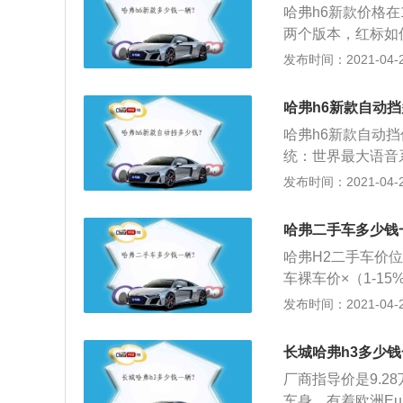
哈弗h6新款价格在
用的是前轮驱动。
两个版本，红标如
的基础上，针对雾
发布时间：2021-04-28
的进气格栅，五条
不禁让人多看几眼
哈弗h6新款自动挡
灯组，可谓更加熠
哈弗h6新款自动挡
2、全新哈弗H6
统：世界最大语音系
量汽车生活。无钥
先，能够识别全国
发布时间：2021-04-28
挡拨片、定速巡航、
窗控制等6种功能操
倒车影像、手机互
供I-call、B-
际使用并附有科技
哈弗二手车多少钱
还能提供票务预订
3、全新哈弗H6装
哈弗H2二手车价位
动、开关空调、车
从“乘员、行人、
车裸车价×（1-15%
力，更加省油搭载
比超65%。201
年就乘以多少个（
发布时间：2021-04-28
气门升程技术，10
印证了哈弗对安全
还长的须把保险和
力更强劲；搭配有
机”称号的1.5G
齐备（一般2把）
油耗更低，汽车之家
长城哈弗h3多少钱
程技术、高效燃烧系
且一直在4s店保
的安全保护，全新
矩285N·m。
厂商指导价是9.2
大事故，否则再在现
国品牌首次，这主
合变速器，该变速器
车身，有着欧洲Eu