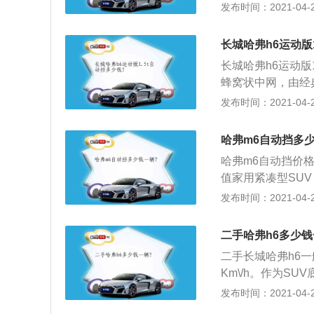
变速箱。哈弗H6自
发布时间：2021-04-28
下表哈弗H6自动挡
与手动挡车型相比
长城哈弗h6运动版1
3、新车在配置上
长城哈弗h6运动版
PS导航系统、胎
蜂窝状中网，由经
统、车载蓝牙功能
次全方位的3D立
发布时间：2021-04-28
空调、电动天窗以
一体式前大灯，锐
一样。
率氙气前大灯；3
哈弗m6自动挡多
一个类似于运动车
哈弗m6自动挡价格
值家用紧凑型SUV
配置车型；2、新
发布时间：2021-04-28
提下，展现出其时尚
方面，哈弗M6是
二手哈弗h6多少钱
轻动感，充满时尚
二手长城哈弗h6一
状中网、异形的悬
Km\/h。作为S
重要的；2、全新H
发布时间：2021-04-28
轮增压发动机——