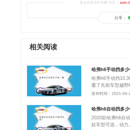
本文内容为中华网·汽车（
auto.
分享：
相关阅读
哈弗h6手动挡多少
哈弗h6手动挡10.
覆了先前车型越野
体设计大气沉稳，
发布时间：2021-04-28
证车内头部空间；2、
轴距为2680mm
哈弗h6自动挡多少钱
相比市面上的紧凑
2020款哈弗h6
采用了上深下浅的
款车型可选，动力
视觉效果贴合多数