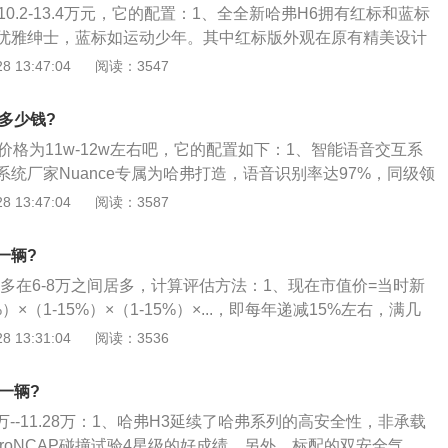
10.2-13.4万元，它的配置：1、全全新哈弗H6拥有红标和蓝标
这也和H3和H5两驱车型采用后驱模式有所区别。
优雅绅士，蓝标如运动少年。其中红标版外观在原有精美设计
灯区域装饰调整，有着画龙点睛之妙。蓝标版本采用了大面积
 13:47:04
阅读：3547
镀铬装饰条，前保险杠处的网状设计通风口，极具张力的造型
，突显整车运动感。同时，全新哈弗H6还采用了LED光源的大
多少钱?
熠生辉，如此高颜值的全新哈弗H6行驶在路上绝对有面儿；
价格为11w-12w左右吧，它的配置如下：1、智能语音交互系
更全面、更丰富的配置，也让车主更加省心、舒心的去享受高质
统厂家Nuance专属为哈弗打造，语音识别率达97%，同级领
匙进入、一键启动、全景天窗、电动调节座椅、座椅加热、换
口音，只需一句“你好，哈弗”就能实现导航、空调、音乐、车
 13:47:04
阅读：3587
TPMS胎压监测、12.3寸全液晶仪表盘、双温区自动空调、
作；自带QQ音乐APP，可以实现2000万首在线音乐播放；提
联、四门车窗一键升降、后视镜电动折叠等等非常多的贴合实
call、E-call专属人工坐席，不光能提供道路救援、紧急救援等服务，
的配置。可以说，只有你想不到，没有全新哈弗H6做不到；
一辆?
、一键导航等功能；能够通过手机APP实现远程控制引擎启
备“铠甲安全系统”，车身设计采用独具特色的3DP安全技术，
多在6-8万之间居多，计算评估方法：1、现在市值价=当时新
门解锁闭锁、电子围栏等功能，使用方便、省心；2、更强动
车辆”三个维度，全方位进行防护。在车身用材中，高强度钢占
）×（1-15%）×（1-15%）×...，即每年递减15%左右，满几
中国十佳发动机，采用同级领先与宝马相同的CVVL连续可变
7年10月全新H6参与首次公开挑战最严翻滚测试并完美通过，也
1-15%）；2、看保险还有多长时间，审车还有多长时间，时间
 13:31:04
阅读：3536
00转涡轮介入，低速更有劲，功率可达124kW、285N·m，动
的高度重视；4、动力系统方面，新车搭载了荣获“十佳发动
审车费用按时间比例加上去；3、手续齐全，购车发票、钥匙
”世界十佳变速箱“称号的7DCT湿式双离合变速器，换挡迅速，
DIT涡轮增压发动机——其具有行业领先的CVVL连续可变气门升
、说明书、工具箱、灭火器、应急工具、三脚架等一应俱全，
口碑油耗仅为8.8L，远低于这个级别10L的平均值；3、领先
一辆?
统等，最大功率为124kW，同仅需1400rpm即可输出峰值扭
养、维修维护的，可适当提价，具体看个人；4、看是否有过重
哈弗H6成功挑战中国最严格翻滚实验，并取得优异成绩，是中
同时，新车标配由长城汽车自主研发的国内首款量产七挡湿式双离
8万--11.28万：1、哈弗H3延续了哈弗系列的高安全性，非承载
在市值价上折价30%-50%+；5、看实际车况，包括发动机、
要得益全新哈弗H6采用3DP安全理念设计，车身高强度钢的应
还获得了“世界十佳变速器”的殊荣。此次，新车型针对1.5GD
roNCAP碰撞试验4星级的好成绩。另外，标配的双安全气