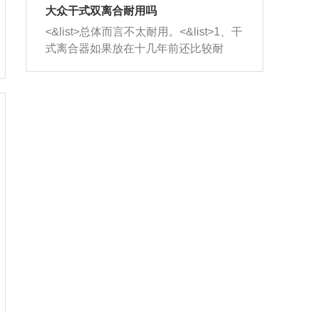
室，最后形成废气排出，就可以让三元
无法制作，需要将车辆送到修理厂或4s
造成烧机油。<&list>3、机油粘度。使用
大众干式双离合耐用吗
催化器得到清洗，排气管堵塞的情况就
店；<&list>2.车辆半轴套管防尘罩破
机油粘度过小的话，同样会有烧机油现
<&list>总体而言不太耐用。<&list>1、干
能够得到解决。
裂，破裂后会出现漏油现象，使半轴磨
象，机油粘度过小具有很好的流动性，
式离合器如果放在十几年前还比较耐
损严重，磨损的半轴容易损坏，产生异
容易窜入到气缸内，参与燃烧。<&list>
用，但是由于现在的汽车发动机动力输
响；<&list>3.稳定器的转向胶套和球头
4、机油量。机油量过多，机油压力过
出越来越高，使得干式离合器散热不足
老化，一般是使用时间过长造成的。解
大，会将部分机油压入气缸内，也会出
的缺陷也逐渐暴露出来。<&list>2、由于
决方法是更换新的质量好的转向橡胶套
现烧机油。<&list>5、机油滤清器堵塞：
干式双离合的工作环境暴露在空气中，
和球头。
会导致进气不畅，使进气压力下降，形
而离合器的散热也是通离合器罩上面的
成负压，使机油在负压的情况下吸入燃
几个小孔来进行散热。但是在行驶过程
烧室引起烧机油。<&list>6、正时齿轮或
中变速箱需要换挡，就不得不使得离合
链条磨损：正时齿轮或链条的磨损会引
器频繁工作。<&list>3、长时间的低速行
起气阀和曲轴的正时不同步。由于轮齿
驶以及过于频繁的启停，导致离合器的
或链条磨损产生的过量侧隙，使得发动
温度不断升高，而低速行驶时空气流动
机的调节无法实现：前一圈的正时和下
效率不高，无法将离合器中的热量有效
一圈可能就不一样。当气阀和活塞的运
的带走，导致离合器内部的温度不断升
动不同步时，会造成过大的机油消耗。
高，加速离合器的磨损。
解决方法：更换正时齿轮或链条。<&list
>7、内垫圈、进风口破裂：新的发动机
设计中，经常采用各种由金属和其他材