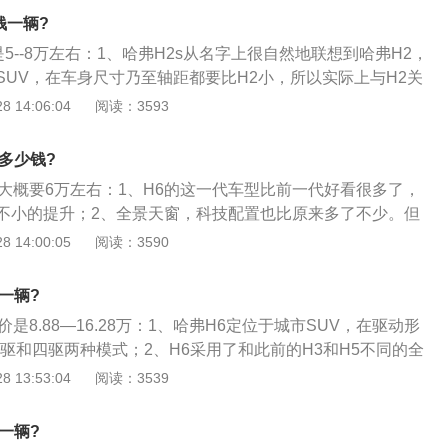
4kW，同仅需1400rpm即可输出峰值扭矩285N·m；3、同
钱一辆?
城汽车自主研发的国内首款量产七挡湿式双离合变速器，该变
是5--8万左右：1、哈弗H2s从名字上很自然地联想到哈弗H2，
十佳变速器”的殊荣；4、此次，新车型针对1.5GDIT发动机与7
SUV，在车身尺寸乃至轴距都要比H2小，所以实际上与H2关
系统进行了软件升级，匹配更平顺，使全新哈弗H6的百公里加速
值方面也算是紧跟潮流的步伐，家族式的设计风格精致而又大
 14:06:04
阅读：3593
油耗锁定在6.8L\/100km。
高。针对更为年轻的消费群体，从市场定位来说，H2s要比H2
2迥然不同；3、哈弗H2s是一款配置领先、性能出众的高颜
多少钱?
UV，由设计大师皮埃尔？勒克莱尔操刀，国际设计团队共同打
挡大概要6万左右：1、H6的这一代车型比前一代好看很多了，
计而来。
不小的提升；2、全景天窗，科技配置也比原来多了不少。但
，感觉没有明显改进，尤其是高速行驶的时候，胎噪非常明
 14:00:05
阅读：3590
对好一点；3、灯组的设计我还是很喜欢的，晚上效果很不
左右，无论前排还是后排，空间都是比较充足的。
一辆?
是8.88—16.28万：1、哈弗H6定位于城市SUV，在驱动形
驱和四驱两种模式；2、H6采用了和此前的H3和H5不同的全
特点是使用了承载式车身，H6的四驱车型使用的是适时四驱系
 13:53:04
阅读：3539
H5采用的非承载式车身+分时四驱系统；3、虽然这会在一定程
野性能，但其好处是可以降低车身重量提高经济性，且可以获
一辆?
性；4、由于采用了全新平台打造，所以哈弗H6两驱版车型采