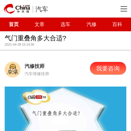
汽车
首页
文章
选车
汽修
百科
气门重叠角多大合适?
2021-04-28 15:14:05
汽修技师
我要咨询
汽车维修技师