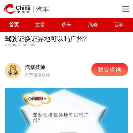
汽车
首页
文章
选车
汽修
百科
驾驶证换证异地可以吗广州?
2021-04-28 14:50:05
汽修技师
我要咨询
汽车维修技师