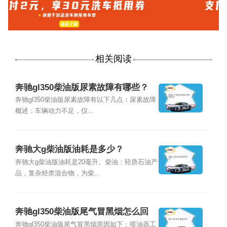
相关阅读
奔驰gl350柴油版尿素故障有哪些？
奔驰gl350柴油版尿素故障有以下几点：尿素故障
概述：车辆动力不足，仪...
奔驰大g柴油版油耗是多少？
奔驰大g柴油版油耗是20毫升。柴油：轻质石油产
品，复杂烃类混合物，为柴...
奔驰gl350柴油版尾气冒黑烟怎么回
事？
奔驰gl350柴油版尾气冒黑烟原因如下：喷油器工