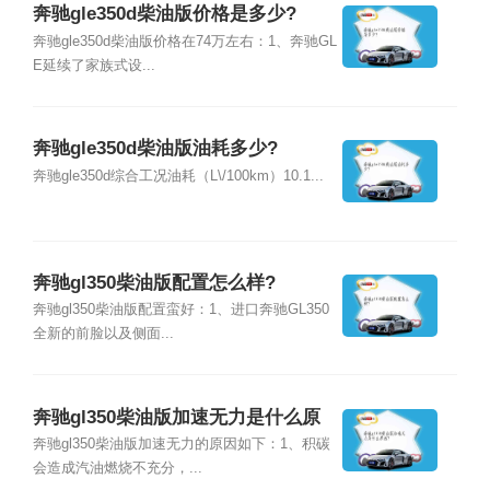
奔驰gle350d柴油版价格是多少?
奔驰gle350d柴油版价格在74万左右：1、奔驰GL
E延续了家族式设...
奔驰gle350d柴油版油耗多少?
奔驰gle350d综合工况油耗（L\/100km）10.1...
奔驰gl350柴油版配置怎么样?
奔驰gl350柴油版配置蛮好：1、进口奔驰GL350
全新的前脸以及侧面...
奔驰gl350柴油版加速无力是什么原
因?
奔驰gl350柴油版加速无力的原因如下：1、积碳
会造成汽油燃烧不充分，...