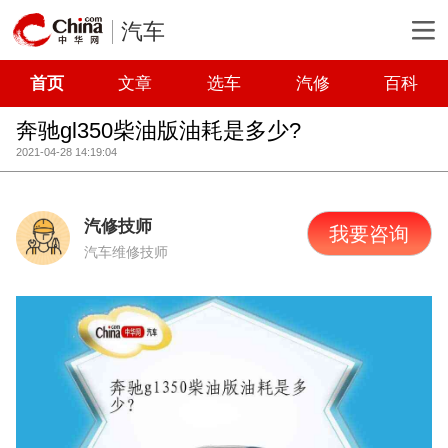
汽车
首页
文章
选车
汽修
百科
奔驰gl350柴油版油耗是多少?
2021-04-28 14:19:04
汽修技师
我要咨询
汽车维修技师