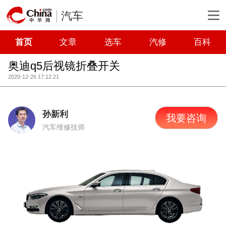
汽车
首页
文章
选车
汽修
百科
奥迪q5后视镜折叠开关
2020-12-26 17:12:21
孙新利
我要咨询
汽车维修技师