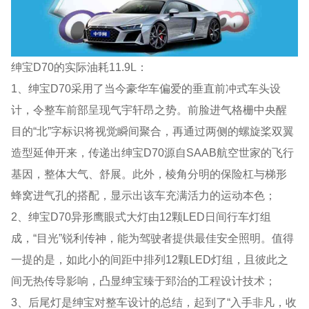
绅宝D70的实际油耗11.9L：
1、绅宝D70采用了当今豪华车偏爱的垂直前冲式车头设
计，令整车前部呈现气宇轩昂之势。前脸进气格栅中央醒
目的“北”字标识将视觉瞬间聚合，再通过两侧的螺旋桨双翼
造型延伸开来，传递出绅宝D70源自SAAB航空世家的飞行
基因，整体大气、舒展。此外，棱角分明的保险杠与梯形
蜂窝进气孔的搭配，显示出该车充满活力的运动本色；
2、绅宝D70异形鹰眼式大灯由12颗LED日间行车灯组
成，“目光”锐利传神，能为驾驶者提供最佳安全照明。值得
一提的是，如此小的间距中排列12颗LED灯组，且彼此之
间无热传导影响，凸显绅宝臻于郅治的工程设计技术；
3、后尾灯是绅宝对整车设计的总结，起到了“入手非凡，收