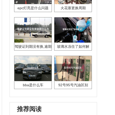
epc灯亮是什么问题
火花塞更换周期
驾驶证到期没有换,逾期
玻璃水冻住了如何解
怎么办??
决？
bba是什么车
92号95号汽油区别
推荐阅读