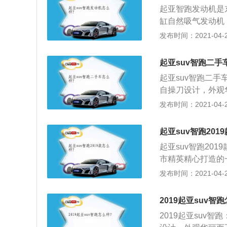
题了。
起亚智跑发动机是
缸自然吸气发动机
精英精心打造的一
发布时间：2021-04-28
人士的最高赞美，
广阔的天地；3、
起亚suv智跑二手
美结合，既满足了
起亚suv智跑二
为他们驰骋山水、
自操刀设计，外观
让整车的舒适性和
式家族脸谱，勾勒
发布时间：2021-04-28
生理想。
能化6速手自一体
乐趣；此外，在泊
起亚suv智跑201
科技配置，充分实现
起亚suv智跑20
准的城市型SUV
市精英精心打造的
产品相比并没有特
功人士的最高赞美
发布时间：2021-04-28
更广阔的天地；3
完美结合，既满足
2019起亚suv智
成为他们驰骋山水
2019起亚suv
更让整车的舒适性