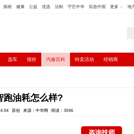
插画
健康
公益
优选
法制
守艺中华
应急中国
更多
地
选车
报价
汽修百科
特卖活动
经销商
v智跑油耗怎么样?
4:04
原创
来源：中华网
阅读：3596
咨询技师