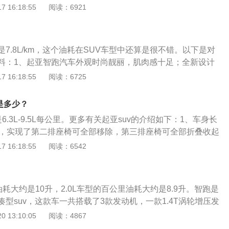
0月20日在杭州上市。智跑搭载了上、下坡辅助系统等多项高科技
 16:18:55
阅读：6921
整车智能化。2、起亚智跑的车型特点：起亚智跑汽车外观时
足；全新设计风格，前卫；中控台简洁大方，操作方便，炮筒
整体做工不错。但是定价偏高，性价比低，油耗偏高。
7.8L/km，这个油耗在SUV车型中还算是很不错。以下是对
料：1、起亚智跑汽车外观时尚靓丽，肌肉感十足；全新设计
台简洁大方，操作方便，炮筒式仪表盘较运动；整体做工不
 16:18:55
阅读：6725
、定位“都市智先锋”的智跑是为崇尚品位、追求人生的城市精英
概念都市SUV。在中国传统文化中，“智者”正是对成功人士的
是多少？
观，拥有成功的事业和社会地位，同时渴望纵情更广阔的天
6.3L-9.5L每公里。更多有关起亚suv的介绍如下：1、车身长
尚、活力的都市风韵与休闲、恬淡的处世哲学完美结合，既满
0mm，实现了第二排座椅可全部移除，第三排座椅可全部折叠收起
行车的所有需求，又提供了雄浑的越野性能。
现超大空间。2、搭载全球领先的2.2升DOHC涡轮增压柴油
 16:18:55
阅读：6542
速手自一体变速箱，最大动力为145千瓦，最大扭矩达到436牛
公里油耗仅为8.1L。
里油耗大约是10升，2.0L车型的百公里油耗大约是8.9升。智跑是
型suv，这款车一共搭载了3款发动机，一款1.4T涡轮增压发
40马力，一款2.0L自然吸气发动机，最大功率为160马力，还
 13:10:05
阅读：4867
自然吸气发动机，最大功率为165马力。这款1.4T涡轮增压发动