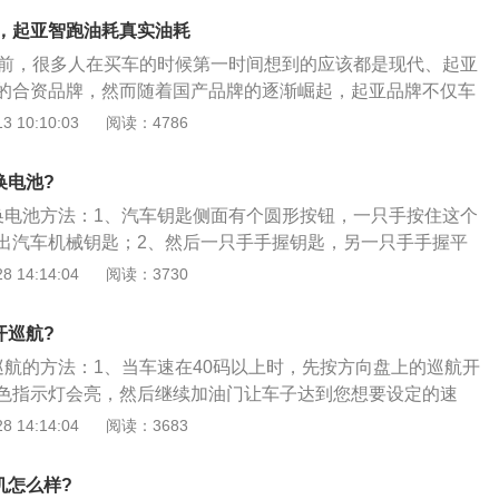
的一款发动机，搭载这款发动机的起亚智跑采用的是7挡双离
，起亚智跑油耗真实油耗
4T的起亚智跑实际油耗多少呢？其工信部综合油耗为6.3L/100
年前，很多人在买车的时候第一时间想到的应该都是现代、起亚
功率160马力的2.0L自然吸气发动机的起亚智跑一共有两款车
的合资品牌，然而随着国产品牌的逐渐崛起，起亚品牌不仅车
手自动变速箱，一款采用6挡手自一体变速箱，它们的工信部综
斩，连品牌影响力也逐渐变弱，起亚智跑的竞争力当然也会随
 10:10:03
阅读：4786
100Km，实际油耗则平均在9.41L/100Km左右。最新款起亚智跑
的优缺点卤素灯。具有制作简单、成本低、技术成熟的优点；
车型，新车的外型有所调整。新车的前进气格栅放弃了现款车
亮度低，寿命短，但已经足够了。发光二极管灯。它的优点是
而是采用了五辐条的设计。前进气格栅的尺寸也有所减小，使
换电池?
卤素灯的3倍以上，而且可以瞬间启动，即点即亮，使用寿命
与前大灯底部线条连成一体。同时，老款车型上位于前进气格
匙换电池方法：1、汽车钥匙侧面有个圆形按钮，一只手按住这个
好。组装LED灯时，需要经过合理的散热设计，不易维护。优
牌LOGO，在新款车型上移动到发动机盖上。这些变化让新款
出汽车机械钥匙；2、然后一只手手握钥匙，另一只手手握平
于卤素灯的4-6倍，使用寿命相对较长；缺点是结构复杂，必须
上去整体感更强，也显的稳重了很多。
匙顶端中部缝隙，将平口螺丝刀插进去。上下撬动钥匙，直至
 14:14:04
阅读：3730
须切割密封。工艺质量直接影响效果和安全性。此外，启动时
如撬不动钥匙，可逐渐加大力气，直至撬动；3、拿出钥匙电
渗透率严重降低。起亚智跑油耗真实油耗官方油耗7.8升/百公
推动电池一边，并取出电池；4、然后将新电池正极面朝上，
耗。一款汽车的油耗数据不是绝对的，是根据每一次出行的路况决
开巡航?
，轻轻推动电池直至完全卡住；5、将钥匙电路板覆盖至钥匙
况下，油耗的数据就会比较低，路况不平整的情况下，油耗那
用巡航的方法：1、当车速在40码以上时，先按方向盘上的巡航开
两半上下对准位置，并用手按压钥匙两面，直至钥匙上下两部
平均下来的油耗，也算是比较经济实惠了。起亚智跑是一款经
色指示灯会亮，然后继续加油门让车子达到您想要设定的速
最后再将机械钥匙插入钥匙缝隙，就完成了。
用车，凭借着憨厚老实的外观设计，科技感十足的内饰设计，
00码，然后开关右边有个带加减符号的开关，减号下面有SET字
 14:14:04
阅读：3683
能，赢得了消费者的喜爱，可以说，综合起亚智跑的综合表现
开关，仪表上也会有SET字样，这时定速巡航就可以用了；3、
试试，如果还不行，有可能是定速巡航的开关或者是线路有问
机怎么样?