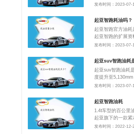
计，于2010年1
发布时间：2023-07-17
配置，充分实现了
尚靓丽，肌肉感十
起亚智跑耗油吗？
式仪表盘较运动；
起亚智跑官方油耗是
起亚智跑的扩展资
风格，前卫；中控
发布时间：2023-07-17
错，性价比高。2
精心打造的一款新
起亚suv智跑油耗
最高赞美，积极乐
起亚suv智跑油耗是
地。智跑将散发时
度提升至5,13
足了都市智者城市
下沉至车厢底部，实
发布时间：2023-07-17
动力系统，配合六
米，而其综合路况百
起亚智跑油耗
1.4t车型的百公
起亚旗下的一款紧凑
动机，最大功率为1
发布时间：2022-12-20
有一款也是2.0L