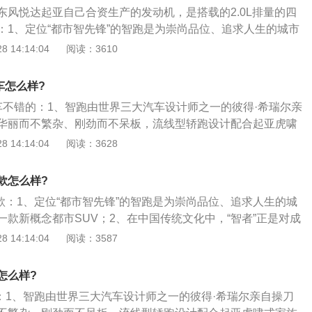
东风悦达起亚自己合资生产的发动机，是搭载的2.0L排量的四
：1、定位“都市智先锋”的智跑是为崇尚品位、追求人生的城市
款新概念都市SUV；2、在中国传统文化中，“智者”正是对成功
 14:14:04
阅读：3610
他们积极乐观，拥有成功的事业和社会地位，同时渴望纵情更
智跑将散发时尚、活力的都市风韵与休闲、恬淡的处世哲学完
车怎么样?
都市智者城市行车的所有需求，又提供了雄浑的越野性能，成
手车不错的：1、智跑由世界三大汽车设计师之一的彼得·希瑞尔亲
实现梦想的开路先锋；4、同时，领先对手的多项智能配置更
华丽而不繁杂、刚劲而不呆板，流线型轿跑设计配合起亚虎啸
操控性实现升华，为驾乘者完美诠释乐活当下、随心而动的人
出与众不同的干练和动感；2、起亚θII系列汽油发动机配合智
 14:14:04
阅读：3628
变速箱使动力输出更强劲、燃油更充分，极易激发驾驶激情和
车、安全等诸多方面，智跑搭载了上、下坡辅助系统等多项高
9款怎么样?
了整车智能化；3、4400x1855x1660mm的车身尺寸属于标
19款：1、定位“都市智先锋”的智跑是为崇尚品位、追求人生的城
的身材，并且要比上一代的狮跑大了一圈。不过和今天的同级别
一款新概念都市SUV；2、在中国传统文化中，“智者”正是对成
别明显的优势。
，他们积极乐观，拥有成功的事业和社会地位，同时渴望纵情
 14:14:04
阅读：3587
、智跑将散发时尚、活力的都市风韵与休闲、恬淡的处世哲学
了都市智者城市行车的所有需求，又提供了雄浑的越野性能，
跑怎么样?
、实现梦想的开路先锋；4、同时，领先对手的多项智能配置
智跑：1、智跑由世界三大汽车设计师之一的彼得·希瑞尔亲自操刀
和操控性实现升华，为驾乘者完美诠释乐活当下、随心而动的