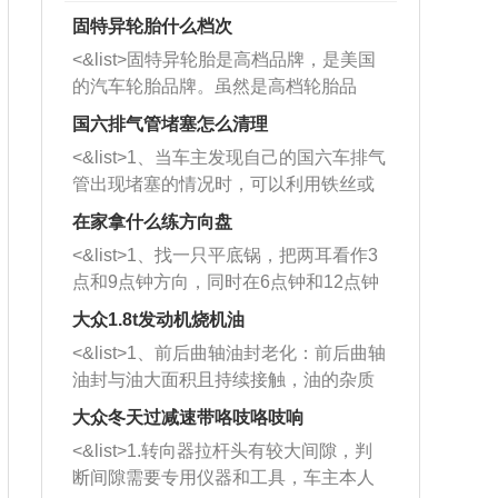
固特异轮胎什么档次
<&list>固特异轮胎是高档品牌，是美国
的汽车轮胎品牌。虽然是高档轮胎品
牌，但是中高低端的轮胎都有生产，这
国六排气管堵塞怎么清理
也是为了更好的开拓市场。
<&list>1、当车主发现自己的国六车排气
管出现堵塞的情况时，可以利用铁丝或
者是细棍，直接将杂物给取出来，如果
在家拿什么练方向盘
堵塞情况比较严重，也可以采取应急措
<&list>1、找一只平底锅，把两耳看作3
施。 <&list>2、直接利用木棍将所有的
点和9点钟方向，同时在6点钟和12点钟
杂物推到排气管里面的位置处，然后将
方向做一个标记。 <&list>2、双手握住
三元催化器拆解开，就可以将堵塞的东
大众1.8t发动机烧机油
平底锅两耳，然后往左打半圈、一圈、
西取出来。但如果是因为积碳过多引起
<&list>1、前后曲轴油封老化：前后曲轴
一圈半的练习，往右同样也要打相同的
的堵塞，就需要将三元催化器泡在草酸
油封与油大面积且持续接触，油的杂质
圈数。 <&list>3、最后强调要反复练
中进行清洗。 <&list>3、也可以利用清
和发动机内持续温度变化使其密封效果
习，这样就可以形成肌肉记忆，在真实
大众冬天过减速带咯吱咯吱响
洗剂对堵塞的情况得到解决，将清洗剂
逐渐减弱，导致渗油或漏油。<&list>2、
驾驶车辆时，不需要记忆也能打好方
放在燃油箱中，与燃油混合后，车辆启
<&list>1.转向器拉杆头有较大间隙，判
活塞间隙过大：积碳会使活塞环与缸体
向。
动时，就可以和汽油一起进入到燃烧
断间隙需要专用仪器和工具，车主本人
的间隙扩大，导致机油流入燃烧室中，