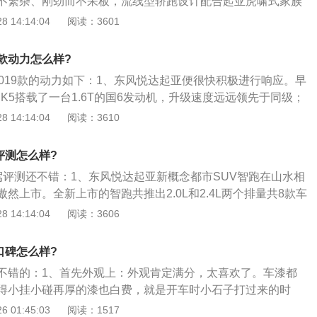
不繁杂、刚劲而不呆板，流线型轿跑设计配合起亚虎啸式家族
不同的干练和动感；起亚θII系列汽油发动机配合智能化6速手
 14:14:04
阅读：3601
力输出更强劲、燃油更充分，极易激发驾驶激情和乐趣；此
等诸多方面，智跑搭载了上、下坡辅助系统等多项高科技配
9款动力怎么样?
车智能化。可以说是车如其名，智跑以突破创新、活力非凡、
2019款的动力如下：1、东风悦达起亚便很快积极进行响应。早
，为消费者开启全新精彩的智慧人生；2、4400x1855x1660
便为K5搭载了一台1.6T的国6发动机，升级速度远远领先于同级；
于标准的城市型SUV的身材，并且要比上一代的狮跑大了一
起亚旗下的第二款车型，智跑虽然没有沿用那台动力强劲的1.6
 14:14:04
阅读：3610
同级别产品相比并没有特别明显的优势。不过得益于它极其饱
出103kW、242N·m的1.4T直喷发动机放在智跑上也已足够使
整个车身看起来到处都是圆滑的弧面，因此从视觉上感觉尺寸
配的依旧是K5那台7速双离合变速箱；3、一直以来，智跑使用
的设计是全车的一个亮点，大灯修长的线条给人感觉很精致，
评测怎么样?
然吸气发动，采用了更低排量的1.4T涡轮增压发动机后，油耗有
会发现弧面的造型。另外多边形的雾灯被通体的多边形保险杠
试驾评测还不错：1、东风悦达起亚新概念都市SUV智跑在山水相
方公布百公里综合油耗为6.3L。
张咧开的大嘴，给人感觉很有视觉冲击力，并且现代感很强；
然上市。全新上市的智跑共推出2.0L和2.4L两个排量共8款车
先锋”的智跑是为崇尚品位、追求人生的城市精英精心打造的一款
.48-24.98万元；2、这款车有檀木黑、透明白、钛银色、钻石
 14:14:04
阅读：3606
。在中国传统文化中，“智者”正是对成功人士的最高赞美，他们
橙、矿石银、沙滩金、葡萄蓝9种颜色可供选择。智跑由世界
功的事业和社会地位，同时渴望纵情更广阔的天地。智跑将散
一的彼得·希瑞尔亲自操刀设计，外观华丽而不繁杂、刚劲而不
口碑怎么样?
市风韵与休闲、恬淡的处世哲学完美结合，既满足了都市智者
设计配合起亚虎啸式家族脸谱，勾勒出与众不同的干练和动
求，又提供了雄浑的越野性能，成为他们驰骋山水、实现梦想
不错的：1、首先外观上：外观肯定满分，太喜欢了。车漆都
I系列汽油发动机配合智能化6速手自一体变速箱使动力输出更强
，领先对手的多项智能配置更让整车的舒适性和操控性实现升
得小挂小碰再厚的漆也白费，就是开车时小石子打过来的时
极易激发驾驶激情和乐趣；4、此外，在泊车、安全等诸多方
诠释乐活当下、随心而动的人生理想。
漆能给力拦住！车灯带自动头灯，大灯高度4挡可调，前4个带
 01:45:03
阅读：1517
、下坡辅助系统等多项高科技配置，充分实现了整车智能化。