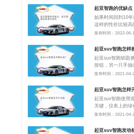
机是起亚智跑新增
起亚智跑的优缺点
合变速箱，那么1.
如果时间回到10
Km，采用这款最大
这样的性价比较高
型，一款采用6挡
型市场的占有率腰
发布时间：2022-06-13
合油耗都是6.9L/
着降低。起亚智跑
是车系中的小改款
缺点是发热严重，
型四辐条的设计，
起亚suv智跑怎样
明亮省电，亮度是
得格栅底部的线条
起亚suv智跑钥
长。缺点是散热不
栅中部的起亚的品
按钮，另一只手抽
点是亮度高，相当
起亚智跑的前脸看
口螺丝刀。找到钥
发布时间：2021-04-28
配备镜头，大灯必
钥匙被撬起缝隙。
间长，在雨雪雾天
路板，用手指轻轻
里具体2.0的油
起亚suv智跑怎样
放置钥匙电池卡槽
定的，路况好的情
起亚suv智跑使
上，把钥匙分开的
肯定是要上升的，
关键，仪表上的绿
分完全贴合；6、
济实用型的佳通乘
度；2、比如说1
发布时间：2021-04-28
以及强劲的动力性
样，往下拨这个±
还是很优秀的。
您先这样操作一下
起亚suv智跑发动