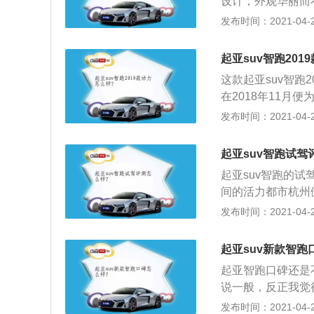
设计，外观华丽而
人生理想。
脸谱，勾勒出与众
发布时间：2021-04-28
自一体变速箱使动
外，在泊车、安全
起亚suv智跑201
置，充分实现了整
这款起亚suv智跑
勇当先锋的产品特性
在2018年11月
mm的车身尺寸属
2、作为东风悦达
发布时间：2021-04-28
圈。不过和今天的
T，但这台最高能输
满的线条设计，让
用，传动系统上匹
会更大一些。前脸
起亚suv智跑试驾
都是一台2.0L自
而当你换个角度又
起亚suv智跑的
望得到大幅降低，官
相连接，感觉像一
间的活力都市杭州傲
3、定位“都市智
型，价格区间为16
发布时间：2021-04-28
新概念都市SUV
银、番茄红、霞光
积极乐观，拥有成
三大汽车设计师之
起亚suv新款智跑
发时尚、活力的都
呆板，流线型轿跑
城市行车的所有需
起亚智跑口碑还是
感；3、起亚θI
的开路先锋。同时
说一般，反正我觉
劲、燃油更充分，
华，为驾乘者完美
候，需要新智跑车
发布时间：2021-04-26
面，智跑搭载了上