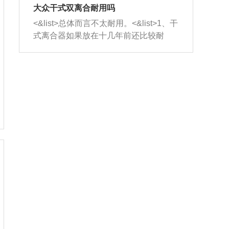
室，最后形成废气排出，就可以让三元
无法制作，需要将车辆送到修理厂或4s
造成烧机油。<&list>3、机油粘度。使用
大众干式双离合耐用吗
催化器得到清洗，排气管堵塞的情况就
店；<&list>2.车辆半轴套管防尘罩破
机油粘度过小的话，同样会有烧机油现
<&list>总体而言不太耐用。<&list>1、干
能够得到解决。
裂，破裂后会出现漏油现象，使半轴磨
象，机油粘度过小具有很好的流动性，
式离合器如果放在十几年前还比较耐
损严重，磨损的半轴容易损坏，产生异
容易窜入到气缸内，参与燃烧。<&list>
用，但是由于现在的汽车发动机动力输
响；<&list>3.稳定器的转向胶套和球头
4、机油量。机油量过多，机油压力过
出越来越高，使得干式离合器散热不足
老化，一般是使用时间过长造成的。解
大，会将部分机油压入气缸内，也会出
的缺陷也逐渐暴露出来。<&list>2、由于
决方法是更换新的质量好的转向橡胶套
现烧机油。<&list>5、机油滤清器堵塞：
干式双离合的工作环境暴露在空气中，
和球头。
会导致进气不畅，使进气压力下降，形
而离合器的散热也是通离合器罩上面的
成负压，使机油在负压的情况下吸入燃
几个小孔来进行散热。但是在行驶过程
烧室引起烧机油。<&list>6、正时齿轮或
中变速箱需要换挡，就不得不使得离合
链条磨损：正时齿轮或链条的磨损会引
器频繁工作。<&list>3、长时间的低速行
起气阀和曲轴的正时不同步。由于轮齿
驶以及过于频繁的启停，导致离合器的
或链条磨损产生的过量侧隙，使得发动
温度不断升高，而低速行驶时空气流动
机的调节无法实现：前一圈的正时和下
效率不高，无法将离合器中的热量有效
一圈可能就不一样。当气阀和活塞的运
的带走，导致离合器内部的温度不断升
动不同步时，会造成过大的机油消耗。
高，加速离合器的磨损。
解决方法：更换正时齿轮或链条。<&list
>7、内垫圈、进风口破裂：新的发动机
设计中，经常采用各种由金属和其他材