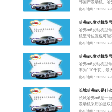
韩国产发动机。哈弗
最大功率为110千瓦1
发布时间：2023-07-17
有电喷技术。哈弗
的润滑油。对汽油
哈弗m6发动机型
汽油机油；柴油发
哈弗m6发动机型
不低于生产厂家规
机型号位置也可能
使用过程中油质都
力为150匹，最大
发布时间：2023-07-17
种问题。为了避免
采用新设计语言，
从滤清器的细孔通
有的回旋镖镀铬条
塞，机油不能通过
哈弗m6发动机型
带回润滑部位，促
哈弗m6发动机型
运转过程中，燃烧
率为110千瓦，最
环与缸壁之间的间
电喷技术。哈弗m6
发布时间：2023-07-17
油泥。量少时在油
毫米、1830毫米
润滑困难，引起磨
计语言，繁星点缀
长城哈弗m6是什
不但能保证发动机
镖镀铬条，贴顶行
长城哈弗m6是一台
发动机采用的是双
发动机燃油经济性
发布时间：2023-07-17