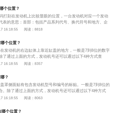
性，包括发动机的生产企业、规格、性能、特征、工艺、用途
号在汽车发动机的缸体上，依据车型的不同分别在侧和上部，
在轿车或多用途载客车上的发动机，都按规定标明了发动机专
在哪个位置？
生产厂商400电话或者4S店。长城发动机型号是GW4G15，
生产编号。
号码打刻在发动机上比较显眼的位置，一台发动机对应一个发动
缸106马力发动机，最大功率78千瓦，最大功率转速6000转，最
代表的意思：首部：包括产品系列代号、换代符号和地方、企
最大扭矩转速4200转，车辆使用92号的汽油，匹配了五速手动
根据需要自选相应的字母表示，但须经行业标准标准化归口单
 16:18:55
阅读：8818
式自动变速箱（数据来源于百度有驾）。
部：由缸数符号、气缸布置形式符号、冲程符号和缸径符号组
特征符号和用途特征符号组成。尾部：区分符号。同一系列产
在哪个位置？
要区分时，由制造厂选择适当的符号表示，后部与尾部可
码在发动机的右边缸体上靠近缸盖的地方，一般是7到8位的数字
除了通过上面的方式，发动机号还可以通过以下4种方式查
上印有发动机号码，一般位于倒数第二行； 机动车登记证书上会
 16:18:55
阅读：8357
购车发票上会载明发动机号码； 车辆购置税完税证明上会载明发
，发动机号不等于发动机型号。发动机型号指的是发动机在所
在哪？
大小，发动机型号可以是一样的。而发动机号指的是发动机的
缸盖罩侧面贴有包含发动机型号和编号的标贴。一般是7到8位的
动机只能使用一个发动机号并且每台发动机的编号都是不一样
合。除了通过上面的方式，发动机号还可以通过以下4种方式
上印有发动机号码，一般位于倒数第二行；机动车登记证书上
 16:18:55
阅读：8063
购车发票上会载明发动机号码；车辆购置税完税证明上会载明
意，发动机号不等于发动机型号。发动机型号指的是发动机在
在哪个位置？