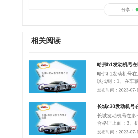
分享：
相关阅读
哈弗h1发动机号
哈弗h1发动机号
以找到：1、在车
号码，一般不方便
发布时间：2023-07-17
机动车辆的合格证
柱铭牌上面。6、
长城c30发动机号
明发动机号。8、
长城发动机号在多
机型号是生产厂家
合格证上面；3、
记录车辆的重要档
的b柱铭牌上面。
发布时间：2023-07-17
据车辆的不同车型
根据相关法规、企