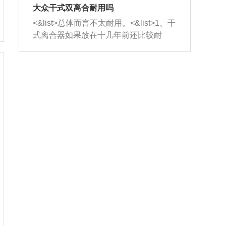
室，最后形成废气排出，就可以让三元
无法制作，需要将车辆送到修理厂或4s
造成烧机油。<&list>3、机油粘度。使用
大众干式双离合耐用吗
催化器得到清洗，排气管堵塞的情况就
店；<&list>2.车辆半轴套管防尘罩破
机油粘度过小的话，同样会有烧机油现
<&list>总体而言不太耐用。<&list>1、干
能够得到解决。
裂，破裂后会出现漏油现象，使半轴磨
象，机油粘度过小具有很好的流动性，
式离合器如果放在十几年前还比较耐
损严重，磨损的半轴容易损坏，产生异
容易窜入到气缸内，参与燃烧。<&list>
用，但是由于现在的汽车发动机动力输
响；<&list>3.稳定器的转向胶套和球头
4、机油量。机油量过多，机油压力过
出越来越高，使得干式离合器散热不足
老化，一般是使用时间过长造成的。解
大，会将部分机油压入气缸内，也会出
的缺陷也逐渐暴露出来。<&list>2、由于
决方法是更换新的质量好的转向橡胶套
现烧机油。<&list>5、机油滤清器堵塞：
干式双离合的工作环境暴露在空气中，
和球头。
会导致进气不畅，使进气压力下降，形
而离合器的散热也是通离合器罩上面的
成负压，使机油在负压的情况下吸入燃
几个小孔来进行散热。但是在行驶过程
烧室引起烧机油。<&list>6、正时齿轮或
中变速箱需要换挡，就不得不使得离合
链条磨损：正时齿轮或链条的磨损会引
器频繁工作。<&list>3、长时间的低速行
起气阀和曲轴的正时不同步。由于轮齿
驶以及过于频繁的启停，导致离合器的
或链条磨损产生的过量侧隙，使得发动
温度不断升高，而低速行驶时空气流动
机的调节无法实现：前一圈的正时和下
效率不高，无法将离合器中的热量有效
一圈可能就不一样。当气阀和活塞的运
的带走，导致离合器内部的温度不断升
动不同步时，会造成过大的机油消耗。
高，加速离合器的磨损。
解决方法：更换正时齿轮或链条。<&list
>7、内垫圈、进风口破裂：新的发动机
设计中，经常采用各种由金属和其他材