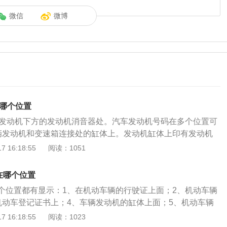
微信
微博
在哪个位置
在发动机下方的发动机消音器处。汽车发动机号码在多个位置可
辆发动机和变速箱连接处的缸体上。发动机缸体上印有发动机
查看，可以借助升降机。2、在机动车辆的行驶证上面。3、在
 16:18:55
阅读：1051
上面。4、在机动车辆的注册登记证书上。5、在机动车辆的b
购车发票上会载明发动机号码。7、车辆购置税完税证明上会载
在哪个位置
营运车辆可以在营运证上查看。9、在车辆保险卡上查看。发动
个位置都有显示：1、在机动车辆的行驶证上面；2、机动车辆
按照相关的规定或者行业的习惯标注出发动机的相关信息。是
机动车登记证书上；4、车辆发动机的缸体上面；5、机动车辆
案信息，方便发动机制造厂对发动机进行管理的重要数据。根
发动机号是由大写英文字母以及数字组成，是发动机生产厂家
 16:18:55
阅读：1023
，每台发动机都有各自的发动机号码，该号码是由7位数或8位
业或行业惯例和发动机属性，对某一批次相同产品编制的识别