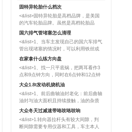
固特异轮胎什么档次
<&list>固特异轮胎是高档品牌，是美国
的汽车轮胎品牌。虽然是高档轮胎品
牌，但是中高低端的轮胎都有生产，这
国六排气管堵塞怎么清理
也是为了更好的开拓市场。
<&list>1、当车主发现自己的国六车排气
管出现堵塞的情况时，可以利用铁丝或
者是细棍，直接将杂物给取出来，如果
在家拿什么练方向盘
堵塞情况比较严重，也可以采取应急措
<&list>1、找一只平底锅，把两耳看作3
施。 <&list>2、直接利用木棍将所有的
点和9点钟方向，同时在6点钟和12点钟
杂物推到排气管里面的位置处，然后将
方向做一个标记。 <&list>2、双手握住
三元催化器拆解开，就可以将堵塞的东
大众1.8t发动机烧机油
平底锅两耳，然后往左打半圈、一圈、
西取出来。但如果是因为积碳过多引起
<&list>1、前后曲轴油封老化：前后曲轴
一圈半的练习，往右同样也要打相同的
的堵塞，就需要将三元催化器泡在草酸
油封与油大面积且持续接触，油的杂质
圈数。 <&list>3、最后强调要反复练
中进行清洗。 <&list>3、也可以利用清
和发动机内持续温度变化使其密封效果
习，这样就可以形成肌肉记忆，在真实
大众冬天过减速带咯吱咯吱响
洗剂对堵塞的情况得到解决，将清洗剂
逐渐减弱，导致渗油或漏油。<&list>2、
驾驶车辆时，不需要记忆也能打好方
放在燃油箱中，与燃油混合后，车辆启
<&list>1.转向器拉杆头有较大间隙，判
活塞间隙过大：积碳会使活塞环与缸体
向。
动时，就可以和汽油一起进入到燃烧
断间隙需要专用仪器和工具，车主本人
的间隙扩大，导致机油流入燃烧室中，