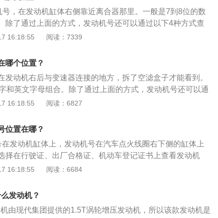
和大小，发动机型号可以是一样的。而发动机号指的是发动机
动机号，在发动机缸体右侧靠近离合器那里。一般是7到8位的数
发动机只能使用一个发动机号并且每台发动机的编号都是不一
。除了通过上面的方式，发动机号还可以通过以下4种方式查
印有发动机号码，一般位于倒数第二行；机动车登记证书上会
 16:18:55
阅读：7339
车发票上会载明发动机号码；车辆购置税完税证明上会载明发
，发动机号不等于发动机型号。发动机型号指的是发动机在所
在哪个位置？
大小，发动机型号可以是一样的。而发动机号指的是发动机的
在发动机右后与变速器连接的地方，拆了空滤盒子才能看到。
动机只能使用一个发动机号并且每台发动机的编号都是不一样
数字和英文字母组合。除了通过上面的方式，发动机号还可以通
看：车辆行驶证上印有发动机号码，一般位于倒数第二行；机
 16:18:55
阅读：6827
载明发动机号；购车发票上会载明发动机号码；车辆购置税完
动机号。需要注意，发动机号不等于发动机型号。发动机型号
号位置在哪？
属厂商中的规格和大小，发动机型号可以是一样的。而发动机
号在发动机缸体上，发动机号在汽车点火线圈右下侧的缸体上
生产编号，每台发动机只能使用一个发动机号并且每台发动机
选择在行驶证、出厂合格证、机动车登记证书上查看发动机
的。
动机号的相关介绍：1、发动机号组成部分，首部为产品系列
 16:18:55
阅读：6684
号，由制造厂根据需要自选相应字母表示，但需相关的部门核
号、冲程符号、气缸排列形式符号和缸径符号等组成。2、后
什么发动机？
途特征符号，以字母表示。尾部是区分符号，同一系列产品因
动机由现代集团提供的1.5T涡轮增压发动机，所以该款发动机是
分时，由制造厂选用适当符号表示。