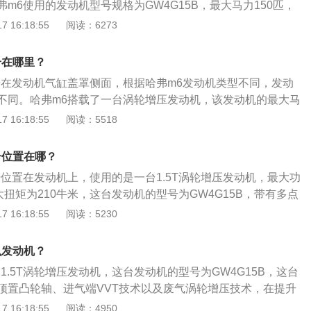
m6使用的发动机型号规格为GW4G15B，最大马力150匹，
50马力/5600rpm，最大扭矩为210牛顿米/2200-4500转，带
 16:18:55
阅读：6273
m6的发动机日常可使用以下方法进行保养：使用适当质量等级
发动机应根据进排气系统的附加装置和使用条件选用SD--SF级
号在哪里？
动机则要根据机械负荷选用CB--CD级柴油机油，选用标准以
号在发动机气缸盖罩侧面，根据哈弗m6发动机类型不同，发动
定要求为准；定期更换机油及滤芯。任何质量等级的润滑油在
不同。哈弗m6搭载了一台涡轮增压发动机，该发动机的最大马
会发生变化。到一定里程之后，性能恶化，会给发动机带来种
扭矩为210牛米，最大功率为110千瓦。外观方面，新款哈弗m6
 16:18:55
阅读：5518
故障的发生，应结合使用条件定期换油，并使油量适中；机油
繁星点缀式中网、远近光一体式透镜大灯、悬浮式车顶配合独
过时把油中的固体颗粒和粘稠物积存在滤清器中。如滤清器堵
、贴顶行李架、龙翼式侧腰线，使车身整体线条更显流畅。
滤芯时，会胀破滤芯或打开安全阀，从旁通阀通过，仍把脏物
号位置在哪？
使发动机磨损，内部的污染加剧；定期清洗曲轴箱。发动机在
号位置在发动机上，使用的是一台1.5T涡轮增压发动机，最大功
室内的高压未燃烧气体、酸、水分、硫和氮的氧化物经过活塞
大扭矩为210牛米，这台发动机的型号为GW4G15B，带有多点
隙进入曲轴箱中，与零件磨损产生的金属粉末混在一起，形成
是哈弗旗下的一款紧凑型suv，其车身尺寸长宽高分别为4649
 16:18:55
阅读：5230
中悬浮，量大时从油中析出，堵塞滤清器和油孔，造成发动机
、1705毫米，轴距为2680毫米。外观方面，哈弗m6采用全新设
损；定期使用水箱清洗剂清洗水箱。除去其中的锈迹和水垢，
式中网、远近光一体式透镜大灯、悬浮式车顶配合独有的回旋
么发动机？
正常工作，而且延长水箱和发动机的整体寿命。
李架，龙翼式侧腰线，使车身整体线条显流畅。
1.5T涡轮增压发动机，这台发动机的型号为GW4G15B，这台
顶置凸轮轴、进气端VVT技术以及废气涡轮增压技术，在提升
的同时，还提升了发动机的动力。这台发动机的最大功率为11
 16:18:55
阅读：4950