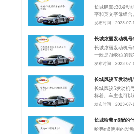
所属厂商中的规格
长城腾翼c30发
的生产编号，每台
字和英文字母组合
样的。
看：车辆行驶证上
发布时间：2023-07-17
载明发动机号；购
动机号。需要注意
长城炫丽发动机号
属厂商中的规格和
长城炫丽发动机号
生产编号，每台发
一般是7到8位的
的。
过以下4种方式查
发布时间：2023-07-17
动车登记证书上会
税证明上会载明发
长城风骏五发动机
指的是发动机在所
长城风骏5发动机
号指的是发动机的
标着。车主也可以
的编号都是不一样
号。以下是关于发
发布时间：2023-07-17
符号和换代标志符
准。中部由缸数符
长城哈弗m6配的
部是结构特征和用
哈弗m6使用的发
改进等原因需要区