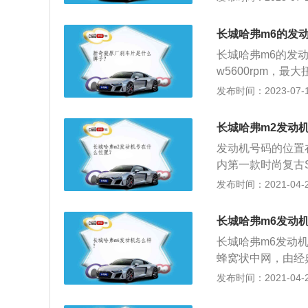
0kw，最大扭矩为
高分别为4649mm
长城哈弗m6的发
准，其具有配置高
长城哈弗m6的发动机
w5600rpm，最
推出的一款紧凑型s
发布时间：2023-07-17
动机与哈弗h6搭
动机相匹配的是6
长城哈弗m2发动
分别是4649mm、1
发动机号码的位置
内第一款时尚复古S
历经5年时间自主
发布时间：2021-04-28
实现了自己的SU
先河。现在的哈弗
长城哈弗m6发动
国博世ABS+EB
长城哈弗m6发动
没有更多的新意，
蜂窝状中网，由经
点让人还是满意的
次全方位的3D立
发布时间：2021-04-28
非常实用的功能，
一体式前大灯，锐
各种东西而不必担
率氙气前大灯；雾