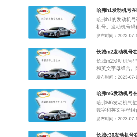
数组成，具有唯一
码。一般的发动机
和产品批次等。装
哈弗h1发动机号
具体的可以咨询汽车
业制造厂、型号及
哈弗h1的发动机
1.5升自然吸气四
机号。发动机号码
大扭矩138牛米，
业代号，有制造厂
发布时间：2023-07-17
变速箱和六速机械
位核准、备案。中
成。后部：由结构
长城m2发动机号
品因改进等原因需
长城m2发动机号
用“-”分隔。
和英文字母组合。
看： 车辆行驶证
发布时间：2023-07-17
载明发动机号； 
动机号。需要注意
哈弗m6发动机号
属厂商中的规格和
哈弗M6发动机气
生产编号，每台发
数字和英文字母组
的。
查看：车辆行驶证
发布时间：2023-07-17
会载明发动机号；
发动机号。需要注
长城c30发动机号