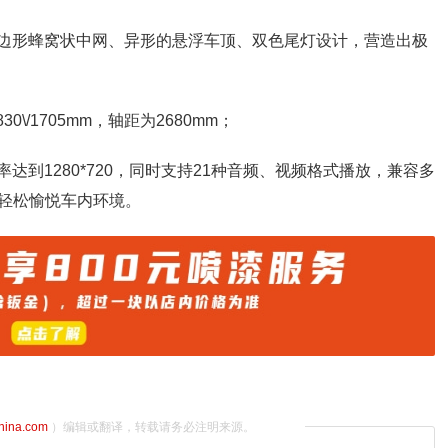
六边形蜂窝状中网、异形的悬浮车顶、双色尾灯设计，营造出极
0\/1705mm，轴距为2680mm；
达到1280*720，同时支持21种音频、视频格式播放，兼容多
轻松愉悦车内环境。
china.com
）编辑或翻译，转载请务必注明来源。