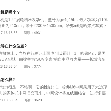
210Nm。哈弗m6是哈弗旗下的一款紧凑型SUV，该车的长宽
、1830mm、1705mm，轴距为2680mm。该车满足国六排放标
动机是哪个？
、空间大、安全性强等特点。
是1.5T涡轮增压发动机，型号为ge4g15b，最大功率为110k
大扭矩为210nm，等于2200至4500rpm。哈弗m6是哈弗汽车旗下
uv，这款车共推出了一款动力车型，搭载的1.5T涡轮增压发
 16:18:55
阅读：4931
载的发动机是相同的。该发动机采用的是铝合金缸体打造，与发
挡手动变速箱和7挡双离合变速箱。长城哈弗M6车身尺寸长宽高
机号在什么位置?
830mm、1705mm，轴距是2680mm。
在缸体上，当然在行驶证上面也可以看到：1、哈弗M2，是国
UV车型。由被誉为“SUV专家”的自主品牌力量——长城汽车
研制开发，长城汽车最早因为赛弗SUV而声名鹊起，让中国人
 13:53:04
阅读：3774
V梦；2、更因哈弗而名扬中外，开创了多功能城市越野SUV的
M2，整车5人座，高强度安全车身和超大空间，以及8.0版的德
机怎么样?
D，把SUV的优势呈现在众人面前；3、内饰方面其实相比酷熊并
机动力很足，不错啊，它的性能：1、哈弗M6中网采用了六边形
超级实用的便利性仍然得到了很好的继承，不过一些细节的亮
典的家族式中网演变而来，中网设计将点线面结合，进行多层
，比如拉开车门点火钥匙孔周围的白色灯光会亮起来这是一项
体化处理，搭配镀铬装饰条描边，透露出动感气息；2、远近光
 13:50:04
阅读：3620
在夜间能省去不少麻烦，比如丰富的储物空间，可以随手放置
利的线条设计使整车更具视觉冲击性，高配车型配备25W高功
心没有地方放，比如织物的侧门内饰板和座椅材质，相比普通
灯与日间行车并列放在了一起，而且在雾灯的两侧进行了一个