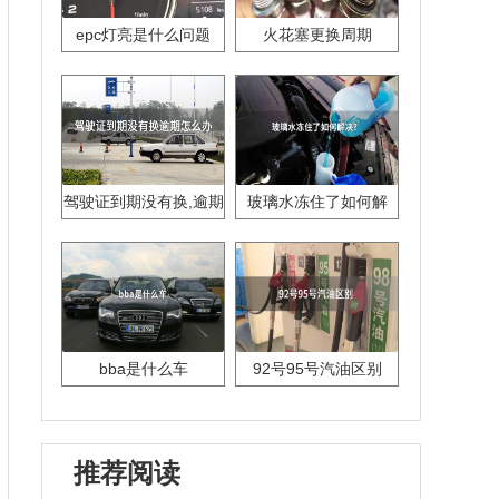
epc灯亮是什么问题
火花塞更换周期
驾驶证到期没有换,逾期
玻璃水冻住了如何解
怎么办??
决？
bba是什么车
92号95号汽油区别
推荐阅读