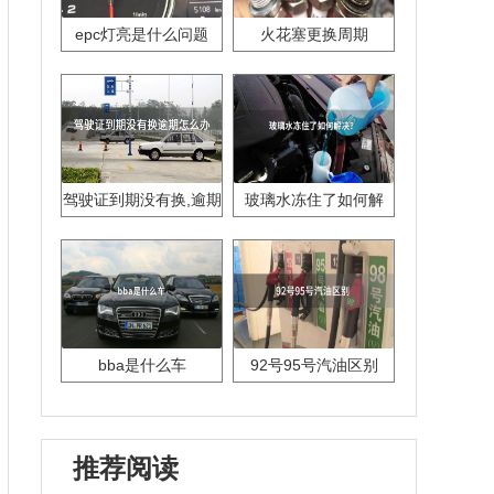
epc灯亮是什么问题
火花塞更换周期
驾驶证到期没有换,逾期
玻璃水冻住了如何解
怎么办??
决？
bba是什么车
92号95号汽油区别
推荐阅读