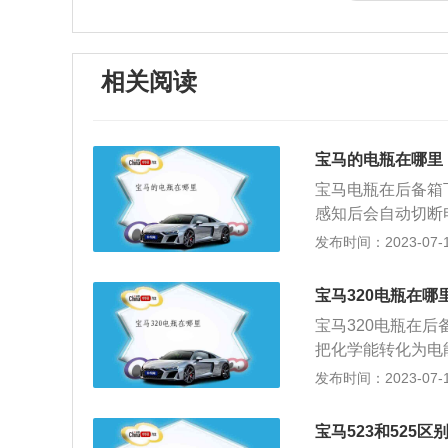
相关阅读
宝马的电瓶在哪里
宝马电瓶在后备箱
感知后会自动切断
化学能转化为电能
发布时间：2023-07-17
物做电极，硫酸溶
团。宝马品牌系列：
宝马320电瓶在哪
车；3系是中型汽
宝马320电瓶在
轿跑；7系是豪华
把化学能转化为电
本；X系是宝马特
其氧化物做电极，
发布时间：2023-07-17
上。如果电瓶没电
要测量打马达时的
宝马523和525区
拆卸前先找到它的