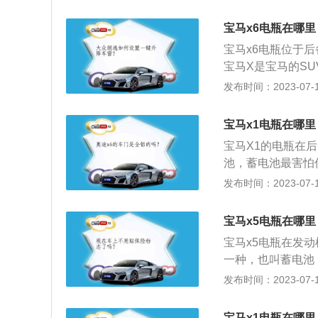
极，硫酸溶液做电
品牌系列：有1、3
宝马x6电瓶在哪里
是中型汽车；4系
宝马x6电瓶位于
系是豪华D级车；
宝马X是宝马的S
宝马特定的SUV
车型介绍：1.宝马
发布时间：2023-07-17
强调轿车的舒适性
和SUV的多功能相
宝马x1电瓶在哪里
排量双增压汽油发动
宝马X1的电瓶在后
动机，引入国内的宝
池，蓄电池最害怕
多，所以要及时检
发布时间：2023-07-17
把汽车停放在在露
损坏。2、汽车引
宝马x5电瓶在哪里
间隔时间不少于1
宝马x5电瓶在发
油路等其他方面找
一种，也叫蓄电池
而烧坏。3、汽车
大型suv，其车身尺
发布时间：2023-07-17
报废，因此，每隔
m，油箱容积为83l
要清洁一次蓄电池
匹配的是8速手自
配件及连接线路。
宝马x1电瓶在哪里