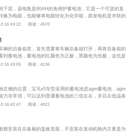
。
间下层，该电瓶是80AH的免维护蓄电池，它是一个可逆的直
转换为电能，也能够将电能转化为化学能，跟发电机是并联的
产平台跟宝马X3是同一个，车身长度是4454mm，宽度是179
 16:43:22
阅读：4570
45mm，轴距是2760mm，车身重量是1685千克，百公里油耗是
油箱容积是63升，采用的是2.0LL4、3.0LL6这两款发动机，匹配
里
器以及8速手自一体变速箱，最高时速是295公里/小时，百公
车辆的后备箱里，首先需要将车辆后备箱打开，再将后备箱的
秒与10秒。宝马X1的头灯是双肾水箱护罩设计，大灯是LED
看到蓄电池，蓄电池的红颜色为正极，黑颜色为负极，这也是
18英寸和19英寸，配置上有多功能真皮方向盘、前排运动型座
计，没有将蓄电池放在发动机舱里面。机动车的电瓶是叫做蓄
 16:43:05
阅读：4136
6色环境氛围灯等。宝马X1还配备了xDrive智能全轮驱动系
作原理是把化学能转为电能，是在放电之后经过充电，可以继
况下提高操控力。
在市面上比较好的蓄电池是免维护蓄电池免维护的蓄电池，由
势，电解液的消耗量是非常小的，在使用寿命内基本上不需要
左侧的位置，宝马x5车型采用的蓄电池是agm蓄电池，agm
使用寿命是普通蓄电池的两倍。
能力非常强，可以达到普通蓄电池的三倍左右，并且在低温条
畅，在蓄电池不足时也能够将就启动。机动车辆的蓄电池是车
 16:42:47
阅读：4022
年限是一年到6年之间，需要根据车辆的具体情况去决定电池
车辆的电池在每次车辆做保养的时候需要同时检查，一旦车辆
达到了90%以上，需要及时进行更换，避免因为蓄电池亏电而
般都安装在后备厢的盖板里面，不安装在发动机舱内主要是为
。