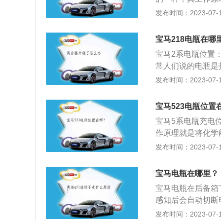
电池，即一种主要
发布时间：2023-07-17
的寿命：正常情况
的部件，这个部件
宝马218电瓶在哪
全车用电设备供电
宝马2系电瓶位置
常人们说的电瓶是
它的工作原理是把
发布时间：2023-07-17
一种主要由铅及其
介：普通蓄电池的
宝马523电瓶位置
主要优点是电压稳
宝马5系电瓶充电
使用寿命短、日常
作原理就是将化学
养护方法：避免长
发布时间：2023-07-17
带走，以防蓄电池
超过5秒，再次启
宝马电瓶在哪里？
从电路、点火线圈
宝马电瓶在后备箱
致蓄电池因过度放
感知后会自动切断
转化为电能，通常
发布时间：2023-07-17