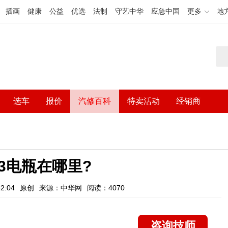
插画
健康
公益
优选
法制
守艺中华
应急中国
更多
地
选车
报价
汽修百科
特卖活动
经销商
23电瓶在哪里?
2:04
原创
来源：中华网
阅读：4070
咨询技师