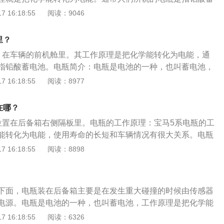
由铅及其氧化物制成，电解液是硫酸溶液的蓄电池。汽车电瓶
 16:18:55
阅读：9046
下，汽车的电瓶可以使用3到4年。电瓶是汽车上一个比较重要
负责给汽车上的用电设备供电。在没有启动发动机时，电瓶给
里？
，在启动发动机后，就是发电机给全车用电设备供电。
：在车辆的前机舱里。其工作原理是把化学能转化为电能，通
指铅酸蓄电池。电瓶简介：电瓶是电池的一种，也叫蓄电池，
化学能转化为电能。通常人们所说的电瓶是指铅酸蓄电池，即
 16:18:55
阅读：8977
氧化物做电极，硫酸溶液做电解液的蓄电池。普通蓄电池简
极板是由铅和铅的氧化物构成，电解液是硫酸的水溶液。它的
在哪？
定、价格便宜；缺点是比能(即每公斤蓄电池存储的电能)低、
位置在后备箱右侧隔板里。电瓶的工作原理：宝马5系电瓶的工
维护频繁。
能转化为电能，使用寿命的长短和车辆情况有很大关系。电瓶
时间把汽车停放在在露天停车场，如长期停放，须拆下蓄电池
 16:18:55
阅读：8898
结冰损坏。汽车引擎在冬天不易启动，每次发动车的时间不应
动间隔时间不少于15秒。在多次启动仍不打着火的情况下，应
或油路等其他方面找原因。避免多次不间断地启动，这样会导
下面，电瓶装在后备箱主要是在发生重大碰撞的时候由传感器
电而烧坏。
电源。电瓶是电池的一种，也叫蓄电池，工作原理是把化学能
所说的电瓶是指铅酸蓄电池，即一种主要由铅及其氧化物做电
 16:18:55
阅读：6326