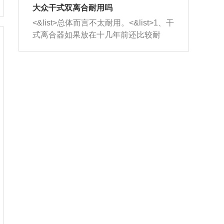
室，最后形成废气排出，就可以让三元
无法制作，需要将车辆送到修理厂或4s
造成烧机油。<&list>3、机油粘度。使用
大众干式双离合耐用吗
催化器得到清洗，排气管堵塞的情况就
店；<&list>2.车辆半轴套管防尘罩破
机油粘度过小的话，同样会有烧机油现
<&list>总体而言不太耐用。<&list>1、干
能够得到解决。
裂，破裂后会出现漏油现象，使半轴磨
象，机油粘度过小具有很好的流动性，
式离合器如果放在十几年前还比较耐
损严重，磨损的半轴容易损坏，产生异
容易窜入到气缸内，参与燃烧。<&list>
用，但是由于现在的汽车发动机动力输
响；<&list>3.稳定器的转向胶套和球头
4、机油量。机油量过多，机油压力过
出越来越高，使得干式离合器散热不足
老化，一般是使用时间过长造成的。解
大，会将部分机油压入气缸内，也会出
的缺陷也逐渐暴露出来。<&list>2、由于
决方法是更换新的质量好的转向橡胶套
现烧机油。<&list>5、机油滤清器堵塞：
干式双离合的工作环境暴露在空气中，
和球头。
会导致进气不畅，使进气压力下降，形
而离合器的散热也是通离合器罩上面的
成负压，使机油在负压的情况下吸入燃
几个小孔来进行散热。但是在行驶过程
烧室引起烧机油。<&list>6、正时齿轮或
中变速箱需要换挡，就不得不使得离合
链条磨损：正时齿轮或链条的磨损会引
器频繁工作。<&list>3、长时间的低速行
起气阀和曲轴的正时不同步。由于轮齿
驶以及过于频繁的启停，导致离合器的
或链条磨损产生的过量侧隙，使得发动
温度不断升高，而低速行驶时空气流动
机的调节无法实现：前一圈的正时和下
效率不高，无法将离合器中的热量有效
一圈可能就不一样。当气阀和活塞的运
的带走，导致离合器内部的温度不断升
动不同步时，会造成过大的机油消耗。
高，加速离合器的磨损。
解决方法：更换正时齿轮或链条。<&list
>7、内垫圈、进风口破裂：新的发动机
设计中，经常采用各种由金属和其他材