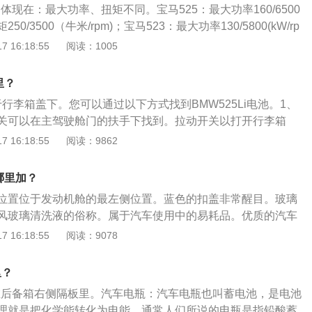
别体现在：最大功率、扭矩不同。宝马525：最大功率160/6500
先拆负极，再拆正极)。负极与车身相连，因此先拆下负极可以
矩250/3500（牛米/rpm)；宝马523：最大功率130/5800(kW/rp
卸过程的安全性。4、拆下周围的固定装置和正负极线后，即
/3500-5000（牛米/rpm)；最高车速、油耗不同。宝马525：最
 16:18:55
阅读：1005
换(注意:为防止电解液流出，取出电池的倾斜角度不能超过40
小时），综合油耗9.4(L)；宝马523：最高车速227(km每小
电池最好不要中断(车主自己不要冒险)，否则仪表盘的记忆数据会
5(L)；百公里加速时间不同。宝马525：0到100Km每小时加速
个人日常设置和过往驾驶数据都会恢复到出厂设置，比如日期
里？
523：0到100Km每小时加速时间9.6(s)。
。（建议到维修厂或4s店来进行电池的更换）
位于行李箱盖下。您可以通过以下方式找到BMW525Li电池。1、
关可以在主驾驶舱门的扶手下找到。拉动开关以打开行李箱
行李箱上如图所示的开关，自动升起行李箱盖。3、然后提起行
 16:18:55
阅读：9862
、可以在后备箱座垫下和备胎旁边看到车辆蓄电池。扩展数
池长时间不使用时，会慢慢放电直到报废，所以每隔一段时间
哪里加？
电。不要将车辆长时间停放在露天停车场。如果长时间停放，
位置位于发动机舱的最左侧位置。蓝色的扣盖非常醒目。玻璃
带走，以防止电池冻结和损坏。蓄电池的存储容量可以反映在
风玻璃清洗液的俗称。属于汽车使用中的易耗品。优质的汽车
表指针显示存储容量不足时，应及时充电。汽车发动机在冬天
水、酒精、乙二醇、缓蚀剂及多种表面活性剂组成。汽车挡风
 16:18:55
阅读：9078
启动车辆的时间不得超过5秒，再次启动之间的间隔不得小于1
。玻璃水的性能：清洗性能：玻璃水通常具有润湿、渗透、增
解液损失，应补充蒸馏水或特殊补充。不得改用饮用纯化水，因
到清洗去污的作用。防冻性能：有酒精、乙二醇的存在，能显
微量元素，会对电池产生不利影响。定期清洁蓄电池端子，并
里？
，从而起到防冻的作用，能很快溶解冰霜。
保护线束。务必检查蓄电池上的附件和连接线路。
置在后备箱右侧隔板里。汽车电瓶：汽车电瓶也叫蓄电池，是电池
理就是把化学能转化为电能。通常人们所说的电瓶是指铅酸蓄