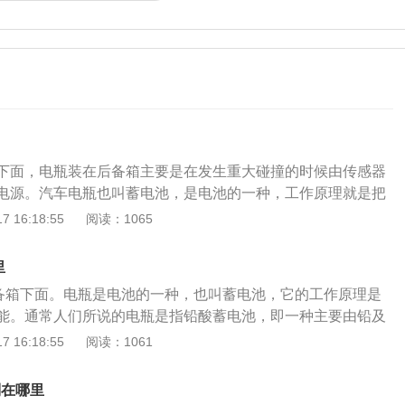
下面，电瓶装在后备箱主要是在发生重大碰撞的时候由传感器
电源。汽车电瓶也叫蓄电池，是电池的一种，工作原理就是把
，通常所说的电瓶是指铅酸蓄电池，即一种主要由铅及其氧化
 16:18:55
阅读：1065
液做电解液的蓄电池。宝马是德国汽车品牌，隶属于BMW集
有1、3、4、5、6、7、I、M、X、Z几个系列。1系是小型汽
里
车；4系是中型双门轿跑；5系是中大型汽车；6系是中大型双门
后备箱下面。电瓶是电池的一种，也叫蓄电池，它的工作原理是
D级车；I系是宝马的概念车系列；M是宝马的高性能与跑车版
能。通常人们所说的电瓶是指铅酸蓄电池，即一种主要由铅及
定的SUV车系；Z系是宝马的入门级跑车。
硫酸溶液做电解液的蓄电池。电瓶的寿命一般都是在2年以
 16:18:55
阅读：1061
，建议您是先测量一下电瓶电压，如果用万用表检查的话，您
电瓶电压。宝马320电池的更换方法：1、电池放在后备箱里，
别在哪里
准确位置。2、拆下固定支架和电池保护盖的螺母。3、拆卸两