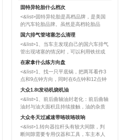
固特异轮胎什么档次
<&list>固特异轮胎是高档品牌，是美国
的汽车轮胎品牌。虽然是高档轮胎品
牌，但是中高低端的轮胎都有生产，这
国六排气管堵塞怎么清理
也是为了更好的开拓市场。
<&list>1、当车主发现自己的国六车排气
管出现堵塞的情况时，可以利用铁丝或
者是细棍，直接将杂物给取出来，如果
在家拿什么练方向盘
堵塞情况比较严重，也可以采取应急措
<&list>1、找一只平底锅，把两耳看作3
施。 <&list>2、直接利用木棍将所有的
点和9点钟方向，同时在6点钟和12点钟
杂物推到排气管里面的位置处，然后将
方向做一个标记。 <&list>2、双手握住
三元催化器拆解开，就可以将堵塞的东
大众1.8t发动机烧机油
平底锅两耳，然后往左打半圈、一圈、
西取出来。但如果是因为积碳过多引起
<&list>1、前后曲轴油封老化：前后曲轴
一圈半的练习，往右同样也要打相同的
的堵塞，就需要将三元催化器泡在草酸
油封与油大面积且持续接触，油的杂质
圈数。 <&list>3、最后强调要反复练
中进行清洗。 <&list>3、也可以利用清
和发动机内持续温度变化使其密封效果
习，这样就可以形成肌肉记忆，在真实
大众冬天过减速带咯吱咯吱响
洗剂对堵塞的情况得到解决，将清洗剂
逐渐减弱，导致渗油或漏油。<&list>2、
驾驶车辆时，不需要记忆也能打好方
放在燃油箱中，与燃油混合后，车辆启
<&list>1.转向器拉杆头有较大间隙，判
活塞间隙过大：积碳会使活塞环与缸体
向。
动时，就可以和汽油一起进入到燃烧
断间隙需要专用仪器和工具，车主本人
的间隙扩大，导致机油流入燃烧室中，