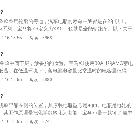
解液的蓄电池。宝马是德国汽车品牌，隶属于BMW集团，宝马
、4、5、6、7、I、M、X、Z几个系列。1系是小型汽车；3系
？
是中型双门轿跑；5系是中大型汽车；6系是中大型双门轿跑；7
后备箱备用轮胎的旁边，汽车电瓶的寿命一般都是在2年以上。
I系是宝马的概念车系列；M是宝马的高性能与跑车版本；X系是
UV系列，宝马将X6定义为SAC，也就是全能轿跑车。以下关于
车系；Z系是宝马的入门级跑车。
X6拥有标准化的SUV身材，高挑的车身、较大的离地间隙。2.
 16:18:55
阅读：5968
和跑车的高性能，在外形设计和动力操控上将跑车的运动能力
融合。3.在动力方面，可搭载3.0排量双增压柴油发动机、3.0
？
机、全新4.4升V8汽油直喷双增压发动机以及4.8排量汽油发
备箱中间下层，放备胎的位置。宝马X1使用80AH的AMG蓄电
马X6仅为搭载3.0与4.4升V8汽油直喷双增压引擎的车型。
低温，在低温环境下，蓄电池电容量比常温时的电容量低得
查维护。以下是关于宝马X1电池的维护方法：1、避免长时间
 16:18:55
阅读：5890
天停车场，如长期停放，须拆下蓄电池带走，以防蓄电池结冰
擎在冬天不易启动，每次发动车的时间不应超过5秒，再次启动
？
5秒。在多次启动仍不打着火的情况下，应从电路、点火线圈或
动机舱里靠左侧的位置，其原装电瓶型号是agm。电瓶是电池的
原因。避免多次不间断地启动，这样会导致蓄电池因过度放电
，其工作原理是把化学能转化为电能。宝马x5是一款5门5座中
蓄电池要经常充电，蓄电池长久不用就会慢慢自行放电，直至
寸是：长4930mm、宽2004mm、高1776mm，轴距为2975m
 16:18:55
阅读：5741
一段时间就应启动一次汽车，给蓄电池充电。4、每隔段时间
。宝马x5搭载2.0t涡轮增压发动机和3.0t涡轮增压发动机，与其
的接线柱，并涂上专用油脂以保护线束。经常检查蓄电池上的
一体变速箱，前悬架采用了双叉臂式独立悬架，后悬架采用了