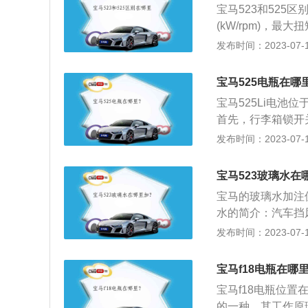
宝马523和525区
极连接处的端口(
(kW/rpm)，最大扭
防止短路，保证拆
m)，最大扭矩230
发布时间：2023-07-17
可取出电池进行更
高车速242(km每
度)。注意:更换
时），综合油耗9.
被完全清除，所有
宝马525电瓶在哪
时间8.7(s)；宝马
等参数都会被重置
宝马525Li电池
首先，行李箱锁开
锁。2、然后按下
发布时间：2023-07-17
李箱下的座垫；4
据：1、当汽车电
宝马523玻璃水在
启动汽车给电池充
宝马的玻璃水加注
请取出电池并将其
水的简介：汽车挡
仪表板上。当电流
挡风玻璃水主要由
发布时间：2023-07-17
不容易起动。每次
玻璃水俗称玻璃水
5秒。2、如果电
溶等功能，从而起
为纯化水含有多种
宝马f18电瓶在哪
著降低液体的冰点
涂抹专用润滑脂以
宝马f18电瓶位
的一种，其工作原