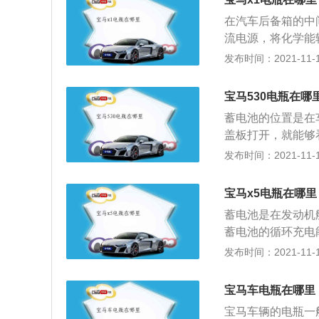
多连杆式独立悬挂
在汽车后备箱的中
流电源，将化学能
关系。宝马X1的生
发布时间：2021-11-10
8mm，高度是15
8.5升到9.2升，
宝马530电瓶在哪
的是7速双离合变速
蓄电池的位置是在
里加速时间是7.6
盖板打开，就能够
的，铝合金轮毂是
一种比较独特的设
发布时间：2021-11-10
椅、电子换挡档把和
电池，它的主要工
统，可以为各种路
续使用的电池，现
宝马x5电瓶在哪里
于它的自身结构优
蓄电池是在发动机舱
补充蒸馏水，它的
蓄电池的循环充电
件下使用更加的流
发布时间：2021-11-10
辆的电瓶，使用的
的使用寿命，机动
宝马车电瓶在哪里
的蓄电池使用寿命
宝马车辆的电瓶一
导致车辆无法启动