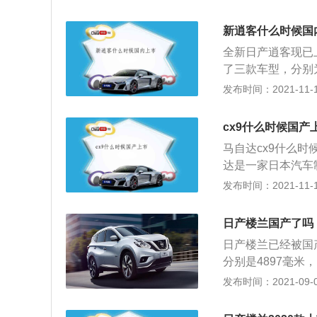
将汽车前保险杠中
具攻击力，汽车的
新逍客什么时候国
动感，除了细节变
全新日产逍客现已
向盘和大面积倾斜
了三款车型，分别为
8.59万元，全
发布时间：2021-11-10
格栅，再加上全新
用了LED大灯，
cx9什么时候国产
真皮座椅和真皮饰
马自达cx9什么
寸触控屏，搭载日
达是一家日本汽车
面，全系逍客搭载了
马自达却在不遗余
发布时间：2021-11-10
带有7速手动模式
mx5等。马自达
的表现，同时还降
新的设计语言。马
出行更加环保，相
日产楼兰国产了吗
友们喜欢马自达cx
日产楼兰已经被国
了，相信cx9也会国
分别是4897毫米
车身轴距2930毫
发动机，一款是2.
发布时间：2021-09-07
蓝天发动机，这款发
兰的2.5升自然吸
速手自一体变速箱
最大扭矩为243牛