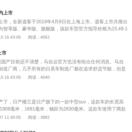
间位置抹黑，使前脸呈现出x的造型，大灯造型独特，使汽车极
B柱和C柱涂黑，形成悬浮式车顶的视觉效果，使汽车侧面极具
内上市
化外，在汽车仪表盘中间采用装饰圈住汽车的功能区，四辐方
上市，全新逍客于2019年4月8日在上海上市。逍客上市共推出
的仪表台，使汽车的仪表台展现出豪华感。
智享版、豪华版、旗舰版，该款车型官方指导价格为15.49-1
新逍客在外观方面采用了全新的设计理念，前脸变成了V字型进气
 16:43:05
阅读：4052
设计的镀铬装饰条，使整个汽车更彰显运动气息，并且全系采
整个汽车瞬间提升了一个档次。在内饰方面，全新逍客采用的是
上市
条装饰，手工缝线更显精致，并且配备了全新的方向盘和9英
时候国产目前还不清楚，马自达官方也没有给出任何消息。马自
产智联系统，真正意义上实现了人、车、生活相结合。动力方
制造厂商，几乎所有的日系车制造厂都在追求舒适节能，但是
一款2.0L自然吸气发动机，匹配了一款CVT变速箱，而且还
力的追求操控性。马自达生产了很多好玩的性能车，例如rx7，
 16:43:05
阅读：4040
，随时可以切换驾驶模式，这套动力组合不仅可以带来高效能
的最新设计语言是“魂动”设计，马自达旗下所有的产品都采用这一
低了发动机油耗，而且发动机使用的是全新国六排放标准，使
自达的发动机使用了马自达自家研发的创驰蓝天技术。如果车
信这一点就会吸引很多年轻消费者。
9这款车，可以等一下看看是否会国产，马自达cx8已经国产
产了，日产楼兰是日产旗下的一款中型suv，这款车的长宽高
产的。马自达cx9长5075毫米，宽1969毫米，高1747毫米，
，1908毫米，1691毫米，轴距为2830毫米。这款车使用了两款
米，这款车的内部空间还是很大的。cx9搭载2.5升涡轮增压创驰
5升自然吸气发动机，另一款是2.5升机械增压发动机。日产楼
 11:40:05
阅读：3882
动机的最大功率为250kw，最大扭矩为420牛米，匹配的是6
气发动机最大功率为137kw，最大功率转速为6000转每分钟，
。cx9的高配版车型还会搭载全时四驱系统。
米，最大扭矩转速为3600转每分钟。这款发动机搭载了连续可