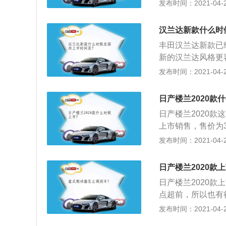
蜘蛛网般的进气格
发布时间：2021-04-28
犹如闪电般，闪耀
一份凌厉感。尤其
汉兰达新款什么时
饰方面，采用的是
丰田汉兰达新款已
升了整个车内饰的
新的汉兰达风格更
状的空调出风口，
种大方稳重而优雅
发布时间：2021-04-28
科技感。
符合中国消费者的
居，日本车的精益
日产楼兰2020款
专门设计了一个独
日产楼兰2020款
上市销售，售价为
被人们称为的另类
发布时间：2021-04-28
观呢非常的立体，
性一点，它绝对能
日产楼兰2020款
是在做工和用料方
日产楼兰2020
颜色，米色和黑色
点超前，所以也有
两种颜色看个人喜
细，有浓厚的居家
发布时间：2021-04-28
也绝对够用；3、动