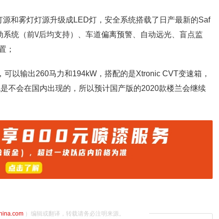
源和雾灯灯源升级成LED灯，安全系统搭载了日产最新的Saf
撞自动制动系统（前\/后均支持）、车道偏离预警、自动远光、盲点监
置；
以输出260马力和194kW，搭配的是Xtronic CVT变速箱，
是不会在国内出现的，所以预计国产版的2020款楼兰会继续
china.com
）编辑或翻译，转载请务必注明来源。