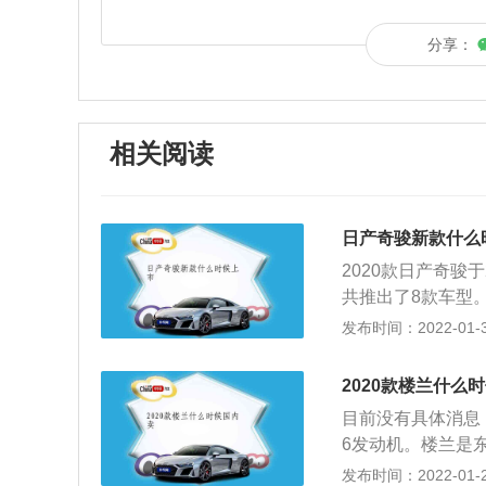
分享：
相关阅读
日产奇骏新款什么
2020款日产奇骏于
共推出了8款车型。
底。和2019款
发布时间：2022-01-31
更换新造型。新车
航和转向控制等七大
2020款楼兰什么
机，匹配了CVT变
目前没有具体消息，
820*1722mm，
6发动机。楼兰是东
车型两种选择，五座
不多，汽车的内饰和
发布时间：2022-01-21