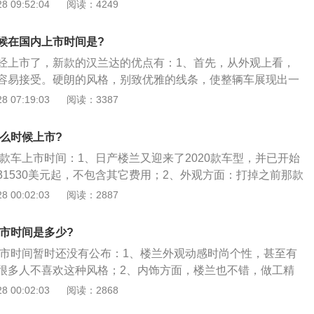
栅，映衬的整个前脸十分霸气。而且，两侧犀利狭长的大灯，
 09:52:04
阅读：4249
着无比夺目的光亮。尤其是硕大的雾灯造型，更是让前脸多了
是下方的保险杠，曲折的设计感让前脸显得时尚无比；3、内
候在国内上市时间是?
悬浮式的设计造型，再加上有镀铬饰条和黑饰板的装饰也是提
经上市了，新款的汉兰达的优点有：1、首先，从外观上看，
科技感。液晶显示屏选用的是大尺寸的，还有中控大屏不规则
容易接受。硬朗的风格，别致优雅的线条，使整辆车展现出一
还有就是三幅式的多功能方向盘，各个方面无不突出这款车的
的感觉；2、在外观上，汉兰达做了很大的改进，在外形上更
 07:19:03
阅读：3387
审美观。从内饰风格的角度来看，新的汉兰达风格更接近家
做工得到了很好的体现；3、为了方便后排乘客，新的汉兰达
什么时候上市?
立的空调控制面板。
这款车上市时间：1、日产楼兰又迎来了2020款车型，并已开始
31530美元起，不包含其它费用；2、外观方面：打掉之前那款
，外观喜欢他的人非常喜欢，不喜欢他的人一点都不喜欢，外
 00:02:03
阅读：2887
有肌肉感，厂家提供的颜色非常丰富，如果你想小众一点，个
满足你；3、内饰方面：内饰看上去和天籁，风格差不多，但
上市时间是多少?
面好很多，中控台大面积皮质包裹，显得非常豪华，两种内饰
款上市时间暂时还没有公布：1、楼兰外观动感时尚个性，甚至有
，米色呢显得非常温馨，但是不经脏，黑色看起来比较大气。
很多人不喜欢这种风格；2、内饰方面，楼兰也不错，做工精
欢自行选择。
氛围，座椅及其舒适，后排空间虽比不上同级别的冠道等，但
 00:02:03
阅读：2868
力稍弱，但2.5自吸比1.5t还是不会逊色，而且自吸CVT组合