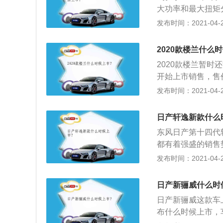
方横向交通预警、自
大功率和最大扭矩分
然吸气发动机，可以输
敏，最小转弯半径
发布时间：2021-04-28
两驱和四驱两种驱
游刃有余；3、该
产版的2020款楼
杆工艺，这使得新
2020款楼兰什么
降低了消费者的使
2020款楼兰暂时
开始上市销售，售
那款被人们称为的
发布时间：2021-04-28
欢，外观呢非常的
点，个性一点，它
日产轩逸新款什么
多，但是在做工和
东风日产第十四代轩
种内饰颜色，米色
都有着强盛的销售
大气。两种颜色看
10.9--14.3
发布时间：2021-04-28
骨，整体运动化、
代天籁相似，如果
日产新骊威什么时
的前脸采用了日产最
日产新骊威这款车
当醒目，两侧搭配
布什么时候上市，