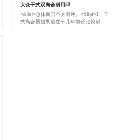
室，最后形成废气排出，就可以让三元
无法制作，需要将车辆送到修理厂或4s
造成烧机油。<&list>3、机油粘度。使用
大众干式双离合耐用吗
催化器得到清洗，排气管堵塞的情况就
店；<&list>2.车辆半轴套管防尘罩破
机油粘度过小的话，同样会有烧机油现
<&list>总体而言不太耐用。<&list>1、干
能够得到解决。
裂，破裂后会出现漏油现象，使半轴磨
象，机油粘度过小具有很好的流动性，
式离合器如果放在十几年前还比较耐
损严重，磨损的半轴容易损坏，产生异
容易窜入到气缸内，参与燃烧。<&list>
用，但是由于现在的汽车发动机动力输
响；<&list>3.稳定器的转向胶套和球头
4、机油量。机油量过多，机油压力过
出越来越高，使得干式离合器散热不足
老化，一般是使用时间过长造成的。解
大，会将部分机油压入气缸内，也会出
的缺陷也逐渐暴露出来。<&list>2、由于
决方法是更换新的质量好的转向橡胶套
现烧机油。<&list>5、机油滤清器堵塞：
干式双离合的工作环境暴露在空气中，
和球头。
会导致进气不畅，使进气压力下降，形
而离合器的散热也是通离合器罩上面的
成负压，使机油在负压的情况下吸入燃
几个小孔来进行散热。但是在行驶过程
烧室引起烧机油。<&list>6、正时齿轮或
中变速箱需要换挡，就不得不使得离合
链条磨损：正时齿轮或链条的磨损会引
器频繁工作。<&list>3、长时间的低速行
起气阀和曲轴的正时不同步。由于轮齿
驶以及过于频繁的启停，导致离合器的
或链条磨损产生的过量侧隙，使得发动
温度不断升高，而低速行驶时空气流动
机的调节无法实现：前一圈的正时和下
效率不高，无法将离合器中的热量有效
一圈可能就不一样。当气阀和活塞的运
的带走，导致离合器内部的温度不断升
动不同步时，会造成过大的机油消耗。
高，加速离合器的磨损。
解决方法：更换正时齿轮或链条。<&list
>7、内垫圈、进风口破裂：新的发动机
设计中，经常采用各种由金属和其他材