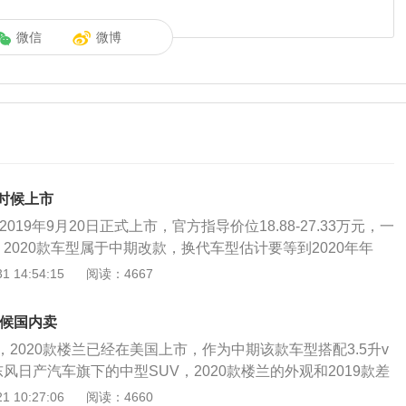
微信
微博
时候上市
2019年9月20日正式上市，官方指导价位18.88-27.33万元，一
2020款车型属于中期改款，换代车型估计要等到2020年年
外观相比，新款改变了两个地方，将镀铬V字加宽，以及后保险杆
 14:54:15
阅读：4667
型搭载了全新L2级自动驾驶辅助，包括了自动启动、自适应巡
控制系统。动力方面，搭载了2.0L和2.5L两款自然吸气发动
时候国内卖
速箱，而且2.5L版车型全部匹配四驱系统。车身尺寸为4675*1
2020款楼兰已经在美国上市，作为中期该款车型搭配3.5升v
轴距为2706mm。2020款奇骏2.0L版和2.5L版提供了五座和七座
风日产汽车旗下的中型SUV，2020款楼兰的外观和2019款差
后备箱空间为700L，七座后备箱空间为277L。
2019款相同。根据海外版本的图片显示，2020款的日产楼兰
 10:27:06
阅读：4660