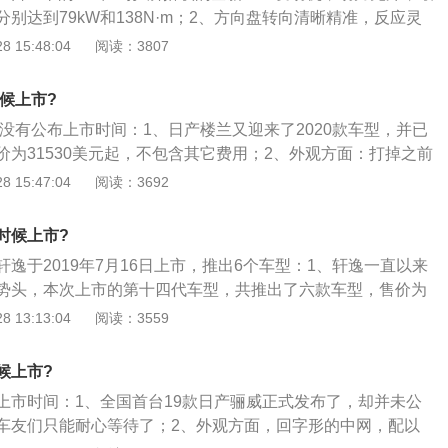
适应巡航等主动安全配置；3、动力方面会使用3.5L的V6自
别达到79kW和138N·m；2、方向盘转向清晰精准，反应灵
出260马力和194kW，搭配的是XtronicCVT变速箱，提供
仅为4.5米，为同级车之最，无论是泊车还是穿越狭窄街道，都
 15:48:04
阅读：3807
动系统。显然这个V6发动机是不会在国内出现的，所以预计国
车运用全面优化的模块化设计、日产生产方式指导下的全球标
兰会继续使用现款的2.5L四缸发动机。
一代MARCH具备了出众的耐用性及可信赖品质，同时也有效
时候上市?
用及维修成本。
还没有公布上市时间：1、日产楼兰又迎来了2020款车型，并已
价为31530美元起，不包含其它费用；2、外观方面：打掉之前
另类，外观喜欢他的人非常喜欢，不喜欢他的人一点都不喜
 15:47:04
阅读：3692
立体，有肌肉感，厂家提供的颜色非常丰富，如果你想小众一
绝对能满足你；3、内饰方面：内饰看上去和天籁，风格差不
时候上市?
用料方面好很多，中控台大面积皮质包裹，显得非常豪华，两
逸于2019年7月16日上市，推出6个车型：1、轩逸一直以来
和黑色，米色呢显得非常温馨，但是不经脏，黑色看起来比较
势头，本次上市的第十四代车型，共推出了六款车型，售价为
个人喜欢自行选择。
万元；2、第14代轩逸的外观造型相比起第13代轩逸，可谓是脱胎换
 13:13:04
阅读：3559
时尚化的造型能吸引到新一代年轻消费者，设计风格与全新一
说它是一台“小天籁”，完全可以胜任这个称号；3、新一代轩逸
候上市?
新的V-Motion2.0家族式设计语言，粗壮的V字形中网变得相
上市时间：1、全国首台19款日产骊威正式发布了，却并未公
全新造型的LED头灯。
车友们只能耐心等待了；2、外观方面，回字形的中网，配以