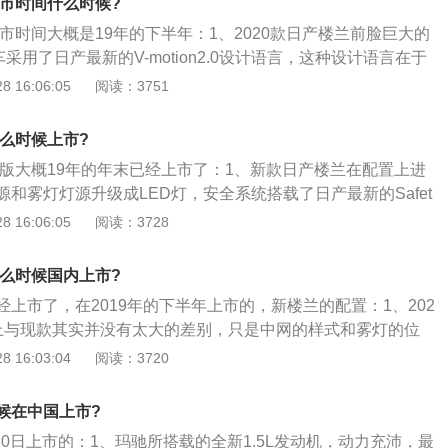
上市时间什么时候?
多点电喷技术，并且使用了铝合金缸盖缸体。使用铝合金缸盖
上市时间大概是19年的下半年：1、2020款日产楼兰前脸巨大的
机的重量，这样可以提高汽车的操控性和燃油经济性。与这款
采用了日产最新的V-motion2.0设计语言，这种设计语言在于
t变速箱。2.5升机械增压发动机最大功率为180kw，最大功率
设计进一步夸大以达到年轻化，但不改变日产原有的风格；
 16:06:05
阅读：3751
分钟，最大扭矩为340牛米，最大扭矩转速为3600转每分钟。这
产楼兰实际上与现款其实并没有太大的差别，只是中网的样式和雾
连续可变气门正时系统和多点电喷技术，并且使用了铝合金缸
显的改变。值得一提的是，2020款日产楼兰还提供了一种名为
机匹配的是cvt变速箱。使用cvt变速箱可以提高汽车的换挡平
什么时候上市?
k的车漆选择；3、新款日产楼兰在配置上进行了升级，大灯灯源和雾
，并且cvt变速箱的可靠性耐用性也是比较好的。日产楼兰的前
0版大概19年的年末已经上市了：1、新款日产楼兰在配置上进
，安全系统搭载了日产最新的SafetyShield360系统，系统中
独立悬架，后悬架使用了多连杆独立悬架。
和雾灯灯源升级成LED灯，安全系统搭载了日产最新的Safet
制动系统（前\/后均支持）、车道偏离预警、自动远光、盲点监
0系统；2、系统中包含了预碰撞自动制动系统（前\/后均支持）、车道
 16:06:05
阅读：3728
预警、自适应巡航等主动安全配置。
光、盲点监测、后方横向交通预警、自适应巡航等主动安全配
使用3.5L的V6自然吸气发动机，可以输出260马力和194k
什么时候国内上市?
onicCVT变速箱，提供两驱和四驱两种驱动系统；4、显然这个V
上市了，在2019年的下半年上市的，新楼兰的配置：1、202
国内出现的，所以预计国产版的2020款楼兰会继续使用现款的
上与现款其实并没有太大的差别，只是中网的样式和雾灯的位
。值得一提的是，2020款日产楼兰还提供了一种名为Super
 16:03:04
阅读：3720
择；2、新款日产楼兰在配置上进行了升级，大灯灯源和雾灯灯源
系统搭载了日产最新的SafetyShield360系统，系统中包含了
候在中国上市?
统（前\/后均支持）、车道偏离预警、自动远光、盲点监测、后
月30日上市的：1、玛驰所搭载的全新1.5L发动机，动力充沛，最