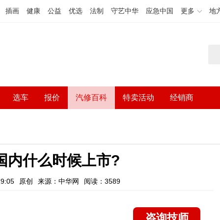
插画
健康
公益
优选
法制
守艺中华
应急中国
更多
地
选车
报价
汽修百科
特卖活动
经销商
国内什么时候上市?
9:05
原创
来源：中华网
阅读：3589
咨询技师