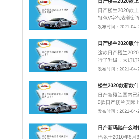
日产楼兰2020款
变气门正时系统和
日产楼兰2020款
缸体可以降低发动
银色V字代表着新车
发动机匹配的是cv
将原来的日产风格
发布时间：2021-04-28
转速为5600转每
2、2020款日
款发动机搭载了双
灯的位置有比较明
盖缸体。与这款发动
日产楼兰2020版
SuperBlac
顺性和燃油经济性
这款日产楼兰202
灯灯源升级成LED灯
悬架使用了麦弗逊
行了升级，大灯灯源
包含了预碰撞自动
yShield36
发布时间：2021-04-28
测、后方横向交通
偏离预警、自动远
置；3、动力方面会
楼兰2020款新款
W，搭配的是Xtr
日产新楼兰国内已经
6发动机是不会在
0款日产楼兰实际
2.5L四缸发动机。
置有比较明显的改变
发布时间：2021-04-28
Black的车漆选
升级成LED灯，安全
日产新玛驰什么时
预碰撞自动制动系
玛驰于2010年8