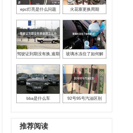
epc灯亮是什么问题
火花塞更换周期
驾驶证到期没有换,逾期
玻璃水冻住了如何解
怎么办??
决？
bba是什么车
92号95号汽油区别
推荐阅读