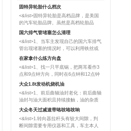
固特异轮胎什么档次
<&list>固特异轮胎是高档品牌，是美国
的汽车轮胎品牌。虽然是高档轮胎品
牌，但是中高低端的轮胎都有生产，这
国六排气管堵塞怎么清理
也是为了更好的开拓市场。
<&list>1、当车主发现自己的国六车排气
管出现堵塞的情况时，可以利用铁丝或
者是细棍，直接将杂物给取出来，如果
在家拿什么练方向盘
堵塞情况比较严重，也可以采取应急措
<&list>1、找一只平底锅，把两耳看作3
施。 <&list>2、直接利用木棍将所有的
点和9点钟方向，同时在6点钟和12点钟
杂物推到排气管里面的位置处，然后将
方向做一个标记。 <&list>2、双手握住
三元催化器拆解开，就可以将堵塞的东
大众1.8t发动机烧机油
平底锅两耳，然后往左打半圈、一圈、
西取出来。但如果是因为积碳过多引起
<&list>1、前后曲轴油封老化：前后曲轴
一圈半的练习，往右同样也要打相同的
的堵塞，就需要将三元催化器泡在草酸
油封与油大面积且持续接触，油的杂质
圈数。 <&list>3、最后强调要反复练
中进行清洗。 <&list>3、也可以利用清
和发动机内持续温度变化使其密封效果
习，这样就可以形成肌肉记忆，在真实
大众冬天过减速带咯吱咯吱响
洗剂对堵塞的情况得到解决，将清洗剂
逐渐减弱，导致渗油或漏油。<&list>2、
驾驶车辆时，不需要记忆也能打好方
放在燃油箱中，与燃油混合后，车辆启
<&list>1.转向器拉杆头有较大间隙，判
活塞间隙过大：积碳会使活塞环与缸体
向。
动时，就可以和汽油一起进入到燃烧
断间隙需要专用仪器和工具，车主本人
的间隙扩大，导致机油流入燃烧室中，