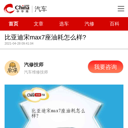
汽车
首页
文章
选车
汽修
百科
比亚迪宋max7座油耗怎么样?
2021-04-28 09:41:04
汽修技师
我要咨询
汽车维修技师