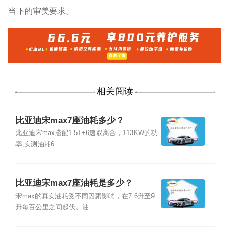
当下的审美要求。
相关阅读
比亚迪宋max7座油耗多少？
比亚迪宋max搭配1.5T+6速双离合，113KW的功
率,实测油耗6....
比亚迪宋max7座油耗是多少？
宋max的真实油耗受不同因素影响，在7.6升至9
升每百公里之间起伏。油...