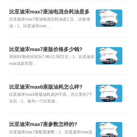
比亚迪宋max7座油电混合耗油是多
少?
比亚迪宋max7座油电混合耗油是1.2L，比较省
油：1、比亚迪宋max...
比亚迪宋max7座版价格多少钱?
宋MAX售价区间为7.99-12.99万元：1、比亚迪宋
max这款车型...
比亚迪宋max6座版油耗怎么样?
比亚迪宋max6座版油耗真的不高，百公里在7个
左右：1、做为一个比亚迪...
比亚迪宋max7座参数怎样的?
比亚迪宋max7座配置参数：1、比亚迪宋max这