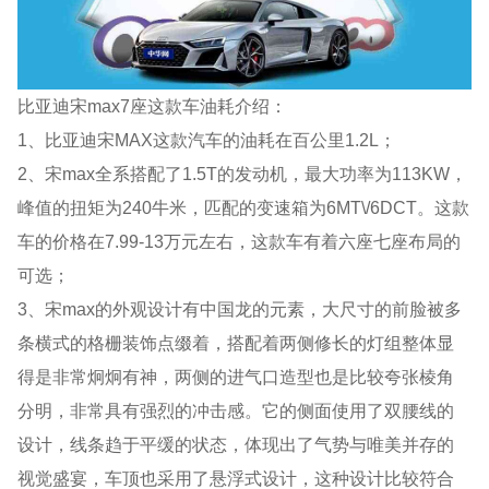
比亚迪宋max7座这款车油耗介绍：
1、比亚迪宋MAX这款汽车的油耗在百公里1.2L；
2、宋max全系搭配了1.5T的发动机，最大功率为113KW，
峰值的扭矩为240牛米，匹配的变速箱为6MT\/6DCT。这款
车的价格在7.99-13万元左右，这款车有着六座七座布局的
可选；
3、宋max的外观设计有中国龙的元素，大尺寸的前脸被多
条横式的格栅装饰点缀着，搭配着两侧修长的灯组整体显
得是非常炯炯有神，两侧的进气口造型也是比较夸张棱角
分明，非常具有强烈的冲击感。它的侧面使用了双腰线的
设计，线条趋于平缓的状态，体现出了气势与唯美并存的
视觉盛宴，车顶也采用了悬浮式设计，这种设计比较符合