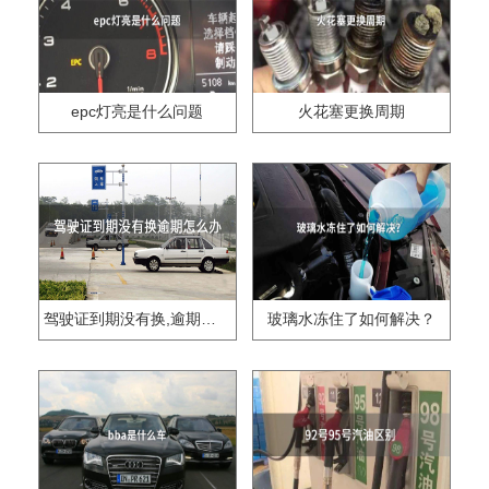
epc灯亮是什么问题
火花塞更换周期
驾驶证到期没有换,逾期怎么办??
玻璃水冻住了如何解决？