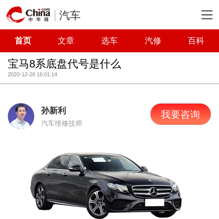
汽车
首页
文章
选车
汽修
百科
宝马8系底盘代号是什么
2020-12-26 16:01:14
孙新利
我要咨询
汽车维修技师