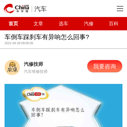
汽车
首页
文章
选车
汽修
百科
车倒车踩刹车有异响怎么回事?
2021-04-28 09:00:05
汽修技师
我要咨询
汽车维修技师