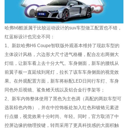
哈弗h6酷派属于比较运动设计的suv车型做工配置也不错，
红蓝标设计也完全不同：
1、新款哈弗H6 Coupe智联版外观基本维持了现款车型的
主体设计风格，六边形大尺寸进气格栅，配合左右两侧大
灯组，让新车看上去十分大气。车身侧面，新车的腰线从
前翼子板一直延续到尾灯，拉长了该车车身侧面的视觉效
果。在外观配置方面，新车将标配LED日间行车灯、车身
同色外后视镜、鲨鱼鳍天线以及铝合金行李架等；
2、新车内饰整体使用了黑色为主色调（高配的两款车型可
选装棕色内饰），并在中控饰板处加入红色和镀铬元素进
行点缀，视觉效果十分时尚、年轻。同时，官方取消了中
控屏边缘的物理按键，转而采用了更具科技感的大面积触