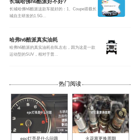
长城哈佛h6酷派好不好?
长城哈佛h6酷派这款车挺好的：1、Coupe搭载长
城自主研发的1.5G...
哈弗h6酷派真实油耗
哈弗h6酷派的真实油耗在8L左右，因为这是一款
运动型的SUV，相对于普...
热门阅读
epc灯亮是什么问题
火花塞更换周期