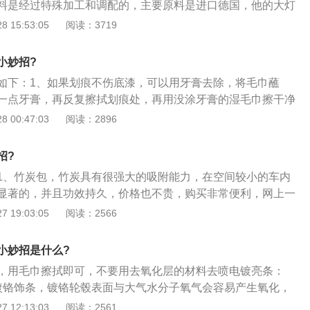
动车智能充电站，比如尚亿源的智能充电站就可以通过手机扫
料是经过特殊加工和调配的，主要原料是进口德国，他的大灯
较受欢迎，而且手机还可以远程管理电动车充电实况，充满可
2、砂纸打磨之后的大灯，在显微镜下观看是如同高山沟壑一
 15:53:05
阅读：3719
方便，现在就是只有一个问题，有些地方物业收费不合理，导
料就是利用一个加热器，外加酒精作为挥发剂，似的这种原料
！
着在灯面的高山沟壑砂纸印当中；3、形成一种均匀的填平效
小妙招?
了，一次修不好，还可以继续重复翻新，修复之后的大灯灯
如下：1、如果划痕不伤底漆，可以用牙膏去除，将毛巾蘸
均匀！无瑕疵，关键是修复快速，几秒就干了，不借助任何烤
一点牙膏，再反复擦拭划痕处，再用没涂牙膏的湿毛巾擦干净
保是两年不便黄，五年不龟裂，站到这几点上说，汽车美容店
油填补车身的漆面，补齐同色系车漆，把车上有划痕处清洗干
 00:47:03
阅读：2896
客户收取100元至200元不等。
漆同色系的指甲油，均匀的涂抹在划痕上，晾上30分钟，干了
果车辆划痕太深，漏出底漆，不是很好解决的，建议去4S店，
招?
、抛光等处理。
1、竹炭包，竹炭具有很强大的吸附能力，在空间较小的车内
显著的，并且功效持久，价格也不贵，购买非常便利，网上一
檬或柚子皮，买两个柠檬或者吃过的柚子皮放在车里。可以把
 19:03:05
阅读：2566
片在冷气口，再开启冷气，不久就能使车内空气清净、芳香。
更换和处理；3、醋，如果你的朋友在车内吸烟，那么食醋不
小妙招是什么?
悬浮的细菌病毒，也可以稳定甲醛，中和香烟中的碱性成分；
，用毛巾擦拭即可，不要用去氧化层的材料去喷电镀亮条：
怀疑洋葱还能除异味？那是当然。切几片洋葱，放在车里，去
镀铬饰条，镀铬轮毂表面与大气水分子氧气会容易产生氧化，
会使金属件表面形成一层酸雨油膜层，紫外线斑点，这些氧化
 12:13:03
阅读：2561