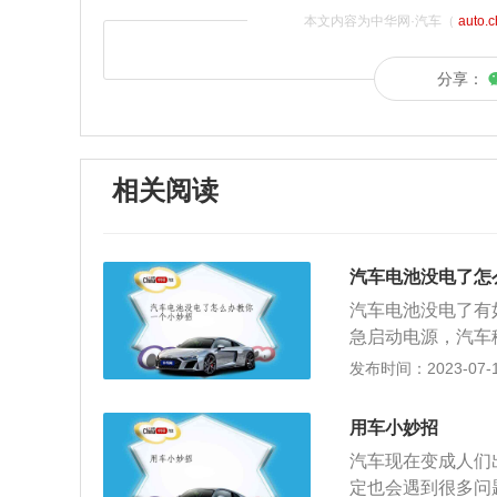
本文内容为中华网·汽车（
auto.
分享：
相关阅读
汽车电池没电了怎
汽车电池没电了有
急启动电源，汽车
便，还可以为手机
发布时间：2023-07-17
情况，只要车里备
拿出搭电线，将两
用车小妙招
意的是，连接前是
汽车现在变成人们
如果有救援车，但
定也会遇到很多问
此法与推车启动类