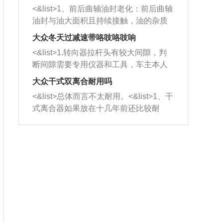
平底锅两耳，然后往左打半圈、一圈、
西取出来。但如果是因为积碳过多引起
<&list>1、前后曲轴油封老化：前后曲轴
一圈半的练习，往右同样也要打相同的
的堵塞，就需要将三元催化器泡在草酸
油封与油大面积且持续接触，油的杂质
圈数。 <&list>3、最后强调要反复练
中进行清洗。 <&list>3、也可以利用清
和发动机内持续温度变化使其密封效果
习，这样就可以形成肌肉记忆，在真实
大众冬天过减速带咯吱咯吱响
洗剂对堵塞的情况得到解决，将清洗剂
逐渐减弱，导致渗油或漏油。<&list>2、
驾驶车辆时，不需要记忆也能打好方
放在燃油箱中，与燃油混合后，车辆启
<&list>1.转向器拉杆头有较大间隙，判
活塞间隙过大：积碳会使活塞环与缸体
向。
动时，就可以和汽油一起进入到燃烧
断间隙需要专用仪器和工具，车主本人
的间隙扩大，导致机油流入燃烧室中，
室，最后形成废气排出，就可以让三元
无法制作，需要将车辆送到修理厂或4s
造成烧机油。<&list>3、机油粘度。使用
大众干式双离合耐用吗
催化器得到清洗，排气管堵塞的情况就
店；<&list>2.车辆半轴套管防尘罩破
机油粘度过小的话，同样会有烧机油现
<&list>总体而言不太耐用。<&list>1、干
能够得到解决。
裂，破裂后会出现漏油现象，使半轴磨
象，机油粘度过小具有很好的流动性，
式离合器如果放在十几年前还比较耐
损严重，磨损的半轴容易损坏，产生异
容易窜入到气缸内，参与燃烧。<&list>
用，但是由于现在的汽车发动机动力输
响；<&list>3.稳定器的转向胶套和球头
4、机油量。机油量过多，机油压力过
出越来越高，使得干式离合器散热不足
老化，一般是使用时间过长造成的。解
大，会将部分机油压入气缸内，也会出
的缺陷也逐渐暴露出来。<&list>2、由于
决方法是更换新的质量好的转向橡胶套
现烧机油。<&list>5、机油滤清器堵塞：
干式双离合的工作环境暴露在空气中，
和球头。
会导致进气不畅，使进气压力下降，形
而离合器的散热也是通离合器罩上面的
成负压，使机油在负压的情况下吸入燃
几个小孔来进行散热。但是在行驶过程
烧室引起烧机油。<&list>6、正时齿轮或
中变速箱需要换挡，就不得不使得离合
链条磨损：正时齿轮或链条的磨损会引
器频繁工作。<&list>3、长时间的低速行
起气阀和曲轴的正时不同步。由于轮齿
驶以及过于频繁的启停，导致离合器的