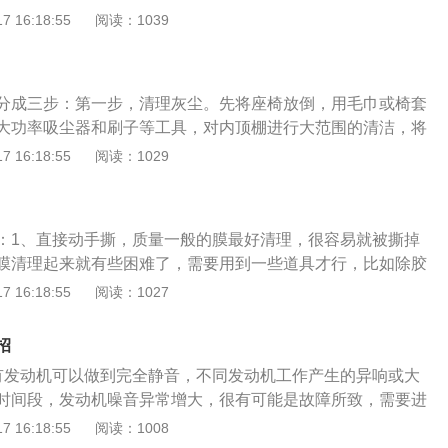
当心、停车之前多观察、在不平的路面停车、过减速带不减
 16:18:55
阅读：1039
并将两头捆扎结实。在牵引前，前后车驾驶员应先确定好联络
躲为先台风天横风肆虐，特别是在高架桥和临山临崖地段，剧
合，启动方法可参考推车启动的方法。另外，这种方法自动挡
车辆偏移。车速越快，横风的作用力越明显，因此减速慢行格
。4.使用汽车应急电源启动除了搭电线以外，还可以在车上准
时应双手握紧方向盘，稍微向逆风方向修正。一旦感到车辆难
电瓶没电时可以不用等待其他车辆的帮助，自己动动手就能轻
分成三步：第一步，清理灰尘。先将座椅放倒，用毛巾或椅套
为上”，先找个安全路段避避风头。2、涉水行车要当心暴雨导致
应急电源可以提供多种用途，做饭、烧水、照明，所以价格相
大功率吸尘器和刷子等工具，对内顶棚进行大范围的清洁，将
切记稳住油门，挂低档平稳行驶，握紧方向盘。诸如猛打方向
推车启动如果没有搭电线，又是手动挡车型的情况下，可以采取
污垢除去。第二步，清洗污渍。一般的车辆顶棚都为海绵顶，
 16:18:55
阅读：1029
踩油门等行为都会带来安全隐患。一定要把自动启停关闭掉，
需要3人方可执行(1人开车，2人推车)。车辆推动之前应打开点
杂着一层海绵，这种顶可以购买专用的顶棚清洁剂。第三步，
启动造成二次损伤的话保险公司是不赔付的。我们普通车辆最
车速后，迅速挂入一挡，马上松开离合器踏板并加油。引擎一
棚的边角处，如有必要可反复喷泡沫进行擦洗。最后用干净的
0mm,遇到不可估计的水坑宁可绕路也切莫大意。3、停车之前多
下离合器踏板，同时控制油门，不让发动机熄火，然后慢慢停
绒毛方向抹平，使其恢复原状。清洗车内顶棚注意事项：1、
也不能掉以轻心。露天广告牌、楼上的花盆等，都可能成为潜
电。另外外需要注意的是：自动挡车型不能使用此方法，这是
：1、直接动手撕，质量一般的膜最好清理，很容易就被撕掉
座椅弄倒用毛巾或椅套盖住，防止被车顶滴下来的水或清洁剂
到地下车库也不能保证万无一失，一定要提前查看车库排水系
有电瓶支撑，方向盘和挡位均会锁住，无法操作，一旦推车拖
膜清理起来就有些困难了，需要用到一些道具才行，比如除胶
顶棚面料偏软吸水能力强，清洁时切记使用拧干的棉布，避免
远离低洼、桥洞、山坡等地、最好将车停靠在正规大型的停车
箱!电瓶保养注意事项1.每隔段时间要检查和清洁一次蓄电池的
道具一点一点清理表层的膜。把表面的膜撕掉之后，还需要去
 16:18:55
阅读：1027
干燥。3、如果在清洗过程中，发现一些污渍擦不掉可以使用
是首选。4、在不平的路面停车车越来越多，停车位也越来越
用油脂以保护线束。经常检查蓄电池上的配件及连接线路;2.避
2、使用清洗剂进行清洗，这个东西在各大汽车修理店都可以
方向一遍一遍刷，切忌胡乱刷，损伤顶棚面。
偷懒随便找个空的地方停车，比如一些凹凸不平的路面或者马
放在露天停车场，如长期停放，须拆下蓄电池带走，以防蓄电
后，可以用清洗剂把上面的胶去掉。不过使用时要小心一些，
招
仅会对车架造成扭曲，还会对车门的闭合产生影响。出门在
汽车蓄电池要经常充电，蓄电池长久不用就会慢慢自行放电，直至
车漆；3、用食用醋，这也能使不干胶进行脱落。等到食用醋
平整的路面吧。5、过减速带不减速很多车主对减速带视而不
有发动机可以做到完全静音，不同发动机工作产生的异响或大
每隔一段时间就应启动一次汽车，给蓄电池充电;4.汽车熄火后
以用一根棉棒来回擦拭，很快车身表层便焕然一新了。当然，
度驶过，不减速，殊不知，悬挂系统就这样被你伤害了。另
时间段，发动机噪音异常增大，很有可能是故障所致，需要进
电器，发动机在不发电的状态下单独使用蓄电池，耗电量会增
会损害汽车的话，也可以去汽修厂花钱把膜去掉。除此之外，
速带，必然是为了保证行车的安全，如果你依然不减速，安全
噪音增大的原因。解决发动机噪音的妙招：可以在发动机盖处
 16:18:55
阅读：1008
一个缺口，随后找热吹风一点点吹着撕，如果胶膜的效果还很
泡沫材料，不仅可以抑制引擎盖引起的震动，还能吸收大量噪