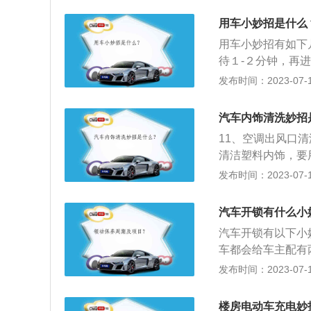
好，可以适当地放
音，效果明显。2
样就能让胶膜的粘
用车小妙招是什么
生。一般来说，车
下来。
用车小妙招有如下
解决轮胎噪音的妙
待１-２分钟，再
吸音垫，减小振动
压的发动机，更要
发布时间：2023-07-17
造商的优化，改变
对于车速也是有非
驶的过程中迎面而
内，不要超过100
速度越快，风噪越
汽车内饰清洗妙招
的时候就换掉机油
橡胶制品，使用时
11、空调出风口
抗氧化性强，所以
音主要是由两方面
清洁塑料内饰，要
会对在磨合中的制
外作用下产生噪音
皮擦。33车顶绒
发布时间：2023-07-17
意检查车身部件螺
拭擦整个绒顶表面
音并非是单一形成
后擦洗。55、地
汽车开锁有什么小
大的噪音。5、机
会容易产生积碳，
汽车开锁有以下小
润滑程度不够，磨
车都会给车主配有
大，同样产生噪音
车内，要放在家里
发布时间：2023-07-17
的机油。
面。2、找开锁公
有资质的正规公司
楼房电动车充电妙