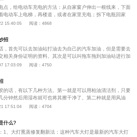
锁。3、售后救援：现在4s店都有售后救援只要拨打电话，原
电点，给电动车充电的方法：从自家窗户伸出一根线来，下面
到即可。4、砸车窗玻璃：以上方法无法实施的情况下，可以
着电动车上电梯，再楼道，或者在家里充电；拆下电瓶回家
璃中有技巧千万不能挑挡风玻璃的来砸尤其是三角窗，否则后
智能充电设备，使用智能充电站充电。1、从自家窗户伸出一
 15:40:05
阅读：4868
都会很高，选择前后车门玻璃下手砸玻璃时要快准狠，不要让
插座充电。这种很方便，但是现在很多家里的窗户都安装有防
己。5、铅丝或者细绳：一般车门贴合后，车门玻璃和车身之
防护栏上磨，电线皮破了很容易短路；电线经常日晒雨淋，很
以扯掉车窗的密封条，然后用铅丝或者细绳在门钥匙位置顺着
妙招
出现安全问题；刮风的时候电线飘飘荡荡，下雨天插座会进
套到车门栓后往上一拉即可打开车门。
话，首先可以去加油站打油去为自己的汽车加油，但是需要去
安全隐患。小区居民自拉电线给电动车充电，电线暴露在室
交相关身份证明的资料。其次是可以叫拖车拖到加油站进行加
、老化等原因造成短路，埋下漏电、火灾等安全隐患。电线在
辆车借油，从那辆车导油到自己的车里。汽车没有油就是完全
 17:03:09
阅读：4750
与保护措施，不但容易与墙角、屋顶发生摩擦，甚至还要面临
在汽车的油即将耗尽之前一定要提前加油，不要总是等到没有
线磨损非常大，有很高的漏电几率。2、骑着电动车上电梯，
子会损害到汽车发动机的。如果是在离加油站比较远的道路中
里充电。这种充电方式比较麻烦，如果上下班高峰期电梯本来
招
试找4S或者是道路救援公司送油上门。
楼道本来就狭小，不通风，电动车长时间的过充也容易引发火
胶的话，有以下几种方法。第一就是可以用柏油清洁剂，只要
一电动车充电时不慎起火，楼道还被一堆起火的电动车给堵住
几分钟然后用湿布就可也将其擦干净了。第二种就是用风油
邻居的生命将受到重大威胁！3、拆下电瓶回家充。有些电动
手霜将胶直接擦掉就可以了。如果是贴了膜的车玻璃要除胶的
 17:51:04
阅读：4704
下来的，于是也有看到有电动车车主每天拆下电瓶带回家充
清洗剂，因为清洗剂当中的化学制剂会对车膜造成损坏，应该
拆来拆去，搬上搬下真的是非常麻烦，而且很多的电动车的电
点的化油剂清洗剂在玻璃有胶处反复擦拭，但是不可以直接将
是什么?
，所以这也不是长久的方法！4、充小区内有提供智能充电设
喷在玻璃上，不然就会损坏车膜。不过要特别注意的是，这些
站充电。现在已经有很多小区考虑到住户的充电难的问题了，
：1、大灯熏蒸修复翻新法：这种汽车大灯是最新的汽车大灯
品，在使用的过程中要小心烟火。