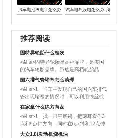
汽车电池没电了怎么办
汽车电瓶没电怎么办,我
教你一个小妙招
教你一招启动
推荐阅读
固特异轮胎什么档次
<&list>固特异轮胎是高档品牌，是美国
的汽车轮胎品牌。虽然是高档轮胎品
牌，但是中高低端的轮胎都有生产，这
国六排气管堵塞怎么清理
也是为了更好的开拓市场。
<&list>1、当车主发现自己的国六车排气
管出现堵塞的情况时，可以利用铁丝或
者是细棍，直接将杂物给取出来，如果
在家拿什么练方向盘
堵塞情况比较严重，也可以采取应急措
<&list>1、找一只平底锅，把两耳看作3
施。 <&list>2、直接利用木棍将所有的
点和9点钟方向，同时在6点钟和12点钟
杂物推到排气管里面的位置处，然后将
方向做一个标记。 <&list>2、双手握住
三元催化器拆解开，就可以将堵塞的东
大众1.8t发动机烧机油