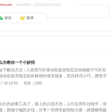
china.com
）编辑或翻译，转载请务必注明来源。
微信
微博
么办教你一个小妙招
如下解决方法：1.使用汽车移动应急充电宝启动相较于汽车应
移动应急充电宝的价格相对便宜很多，而且样式小巧，携带方
或其他电子设备充电。2.使用搭电线启动如果出现电瓶没电的
 16:18:55
阅读：1055
有搭电线，再找一辆车就很容易解决这个问题了。连接方法：
车的正极与正极(红色)、负极与负极(黑色)分别连起来，需要注
先接正极，再接负极;结束后先取负极，再取正极。3.牵引启动
出行的必要工具了，路上的川流不息，人们在用车过程中，肯
又没有搭电线，同时又是手动挡也可以采用牵引启动的方法。
题，跟随小编的步伐，分享一些用车妙招给大家：路遇横风躲
似，不同的是用车牵引往往省力省事得多。具体实施时使用长