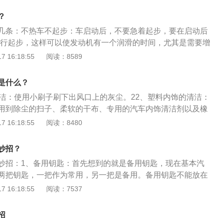
一些酒精。在撕膜之前，还可以找抹布沾上热水擦拭一下，这
、胎噪轮胎噪音是车辆在高速行驶时，由轮胎与路面摩擦所产
性减轻，再搭配上除胶刀等工具，车主自己在家也能将车膜撕
？
速越快、车辆负重越大、路况越差时，轮胎噪音也会更明显。
几条：不热车不起步：车启动后，不要急着起步，要在启动后
招：振动是轮胎噪音的最主要来源之一，可以加装减振板配合
进行起步，这样可以使发动机有一个润滑的时间，尤其是需要增
。还可以更换降噪性能更强的轮胎，即静音轮胎，通过轮胎制
坚持做到不热车不起步。不要高速行驶：新车处在磨合期时，
 16:18:55
阅读：8589
轮胎花纹的设计来减轻噪音。3、风噪风噪是指汽车在高速行
常严格的要求和标准，正常情况下，车速应该保持在80公里之
来的风的压力已超过车门的密封阻力进入车内而产生的，行驶
公里，把表数要控制在4000转以内。不要提前更换机油：提车
大。解决风噪的妙招：加装或更换车门密封条，因为密封条是
是什么？
，这样对爱车的伤害很大，因为原厂的机油性能好，黏度低，
间久了就会老化，隔音和密闭效果都会变差。4、车身结构噪
清洁：使用小刷子刷下出风口上的灰尘。22、塑料内饰的清洁：
不要提前更换机油。不要紧急刹车：紧急制动，也就是急刹车
影响，一是车身结构的震动传递，二是车身上的金属构件在里
用到除尘的扫子、柔软的干布、专用的汽车内饰清洁剂以及橡
动系统造成很大的影响，会加大汽车发动机的负荷。
。解决车身结构噪音的妙招：这种情况很少出现在新车上，注
面布料的清洁使用吸尘器把绒顶的灰尘吸走，用拧干的湿布轻轻
 16:18:55
阅读：8480
丝是否松动，一般上紧螺丝或者更换零件后即可解决。汽车噪
。44、座椅皮质的清洁：往真皮上喷上适量的皮革清洁剂，然
，而是多种组合，要弄清楚车辆是什么噪音最大，然后主攻最
毯的清洁：使用吸尘器把大颗粒的尘土及石子吸走。
妙招？
油油质与积碳问题一方面，如果机油黏度和发动机不匹配，就
导致发动机噪音变大。另一方面，如果机油黏度太低就会引起
妙招：1、备用钥匙：首先想到的就是备用钥匙，现在基本汽
损发动机零件产生异响，机油黏度太高则会使发动机负荷过
两把钥匙，一把作为常用，另一把是备用。备用钥匙不能放在
。解决方法：使用汽车手册上的机油标号，不要混用不同品牌
安全的地方，要不然常用钥匙锁在里面，备用钥匙也会在车里
 16:18:55
阅读：7537
司：找开锁公司开锁其实也比较快捷，注意开锁公司一定要找
，在开锁前会出示相关证明，例如车辆行驶证身份证等，核对
招