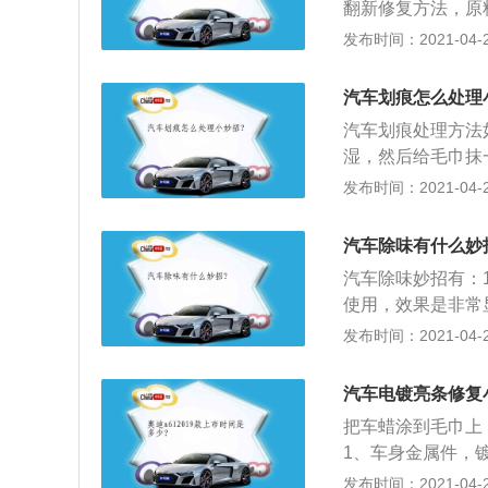
开始建设小区的电
翻新修复方法，原
码进行充电还是比
修复原理很简单；
发布时间：2021-04-28
以自动断电，非常
般，不平，这种材
致用户接受度不高
通过蒸汽的方法附
汽车划痕怎么处理
果！并且三秒就干
汽车划痕处理方法
面，平滑，光亮，
湿，然后给毛巾抹
灯设备；4、最高
即可；2、用指甲
发布时间：2021-04-28
就可以大大方方的给
净晾干后，把与车
之后即可；3、如
汽车除味有什么妙
如修补腻子、油漆
汽车除味妙招有：
使用，效果是非常
抓一大把；2、柠
发布时间：2021-04-27
柠檬切成片，放几
但要注意的是及时
汽车电镀亮条修复
仅能够杀灭空气中
把车蜡涂到毛巾上
4、洋葱，有人会
1、车身金属件，
除异味非常有效。
酸雨油膜紫外线也
发布时间：2021-04-27