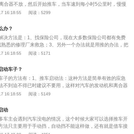
住离合器不放，然后开始推车，当车速到每小时5公里时，慢慢
动，当然启动时要缓慢启动，确保两车车速，同时也要注意行
即可；2、利用坡道，将变速器放到中速挡起步，然后放松手
 16:18:55
阅读：5299
辆启动后及时通知前车，然后缓慢靠近路边停车。3、推车启
踏板，逐渐加油启动发动机即可。汽车电瓶的正常使用寿命在
能用于手动挡汽车。钥匙拧到打火位置，踩下离合器，放开手
车辆的情况有很大关系，在车辆发电机回冲电正常、电器没有漏
档，踩住离合器不放，开始推车，当车速到5公里/时时，慢慢松
么办？
可以使用3年以上。汽车电池分为普通蓄电池、干荷蓄电池和
，车子就发动起来。
解决方法是：1、找保险公司，现在大多数保险公司都有免费
找熟悉的修理厂来救急；3、另外一个办法就是用推的办法，把
上有电瓶线，可以求助过往的车辆帮忙打火；5、把电瓶拆下
 16:18:55
阅读：5171
，充好电再拉回来装上就可以。电瓶搭线具体方法是：准备两
分为红色和黑色，把红色线的一头接到有电车电瓶的正极，另
启动车子？
瓶的正极，黑色线的一头接到亏电车电瓶的负极，另一头接到
车子的方法有：1、推车启动法：这种方法是简单有效的应急
，供电的车子应该处于运转状态，先搭接正极、再搭接负极，
法不到迫不得已时建议不要用，这样对汽车的发动机和离合器
再松正极搭线。
2、借车接线搭桥启动法：这种方法不管是手动挡还是自动挡
 16:18:55
阅读：5149
3、外力牵引启动。汽车电池老是亏电的原因有：1、车辆电路
障导致储电能力减弱；3、车辆行驶距离过短，发动机启动次数
启动
驶后有未关闭的电器。
多车主会遇到汽车没电的情况，这个时候大家可以选择推车开
方法只主要用于手动挡，自动挡不能这样做，还有就是借车接
样的方法适合自动挡和手动挡。最开始说说汽车如何发动。自