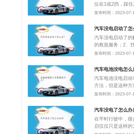
位在1或2挡，踩
就可以开始牵引启
松离合器并踩油门
发布时间：2023-07-17
车安全。当后边车
制动并踩下离合器
动法；这种方法只
1到8年不等，与
刹，档位在1或2
汽车没电启动了怎
电搭铁的情况基本
离合器，并踩油门
汽车没电启动了的
免维护蓄电池。
的救急服务；2、
车打着火；4、车
发布时间：2023-07-17
来，拉到修理厂后
条相对粗的导线，
汽车电池没电怎么
一头接到亏电车电
汽车电池没电启动
有电车的金属部分
方法，但是这种方
启动后先松负极，
都有一定的损伤；
发布时间：2023-07-17
车型都可以使用；
漏电；2、电池故
汽车没电了怎么办
过多；4、车辆停
在平时行驶中，很
启仅仅只是这样的
线搭桥开启法，这