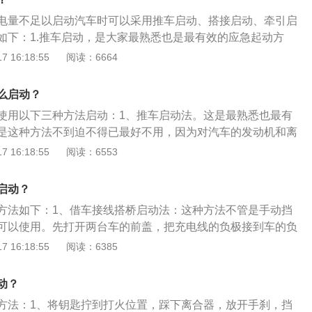
很少有车主会随车携带这种东西，那么可以先周边车主求助，
电量不足以启动汽车时可以采用推车启动、搭接启动、牵引启
引拖车：最后一种方法，就是找辆车牵引，先找到一根结实的
如下：1.推车启动，是大家最熟悉也是最有效的应急起动方
的前后捆绑结实，接下来就可以牵引。启动时要缓慢启动，确
得己的手段，不能经常使用，因为这样做对发动机和离合器有
 16:18:55
阅读：6664
同时也要注意行车安全，如果后面来车，要及时通知前车，慢
挡车辆尤其要避免使用此方法起动。2.搭接启动，关闭车上所
启动提供电源的蓄电池所在的车辆，使其发动机运转几分钟以
么启动？
后按正常方式起动无电车辆，起动后应轻踩加速踏板，使发动
使用以下三种方法启动：1、推车启动法。这是最熟悉也最有
in的转速运转几分钟。然后关闭两辆车的点火开关，小心拆除电缆，
是这种方法不到迫不得已最好不用，因为对汽车的发动机和离
缆接头相碰。3.牵引起动，方法与原理与推车起动大同小异，
伤。2、接线搭桥启动法。首先打开两台车的前盖，把充电线
 16:18:55
阅读：6553
往往省力省事得多。具体实施时使用长度适当的牵引绳，并将
的负极，另一端接到对方车的负极。同样把充电线的正极接到
牵引前，前后车驾驶员应先确定好联络信号，例如起步和停车
一端接到对方车的正极，然后让对方的车打着火，空踩油门，
手势示意，以便协调配合。要慢速起步，前车驾驶员除应注意
启动？
着打火，如果真的是电瓶亏电，车就应该很快发动起来。3、
随时注意路面上的交通状况。后车驾驶员在车辆起动后应及时
方法如下：1、借车接线搭桥启动法：这种方法不管是手动挡
伴车的情况下可用牵引起动。起动时要慢速起步，前车驾驶员
应缓慢靠近路边停车。
可以使用。先打开两台车的前盖，把充电线的负极接到车的负
外，后车驾驶员在车辆起动后应及时示意前车，两辆车应缓慢
方车的负极。同样把充电线的正极接到车的正极，另一端接到
 16:18:55
阅读：6385
对来说是比较安全和有效。
后让对方的车打着火，空踩油门，接着进车试着打火。如果真
就应该很快发动起来。发动起来后保持启动状态15到20分钟，
动？
打着火之后，先把对方车的正极拆掉，再拆掉车上的线。2、
方法：1、将钥匙拧到打火位置，踩下离合器，放开手刹，挡
先要有一根解释的牵引绳，将两辆车的前后道捆绑结实。然后