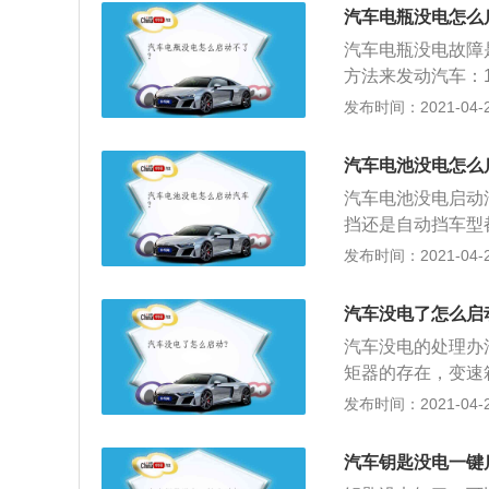
为电能，通常人们
汽车电瓶没电怎么
成，电解液是硫酸
汽车电瓶没电故障
是比能量低（即每
方法来发动汽车：
法，有时是唯一的
发布时间：2021-04-28
的正极→救援车的
2、对于手动车型
汽车电池没电怎么
上，打开钥匙门，
汽车电池没电启动
到10公里\/小
挡还是自动挡车型
发动机就会启动，
到你的车的负极，
发布时间：2021-04-28
应急启动充电宝，
正极，另一端接到
相同，但只能启动
的车试着打火；3
汽车没电了怎么启
发动起来后保持启
汽车没电的处理办
对方车的正极拆掉
矩器的存在，变速
掉你的。
车，手动挡的就可
发布时间：2021-04-27
是一辆正常的车辆
步骤：首先连接被
汽车钥匙没电一键
救车的车身搭铁位