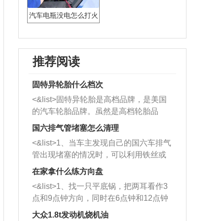
汽车电瓶没电怎么打火
启动
推荐阅读
固特异轮胎什么档次
<&list>固特异轮胎是高档品牌，是美国
的汽车轮胎品牌。虽然是高档轮胎品
牌，但是中高低端的轮胎都有生产，这
国六排气管堵塞怎么清理
也是为了更好的开拓市场。
<&list>1、当车主发现自己的国六车排气
管出现堵塞的情况时，可以利用铁丝或
者是细棍，直接将杂物给取出来，如果
在家拿什么练方向盘
堵塞情况比较严重，也可以采取应急措
<&list>1、找一只平底锅，把两耳看作3
施。 <&list>2、直接利用木棍将所有的
点和9点钟方向，同时在6点钟和12点钟
杂物推到排气管里面的位置处，然后将
方向做一个标记。 <&list>2、双手握住
三元催化器拆解开，就可以将堵塞的东
大众1.8t发动机烧机油