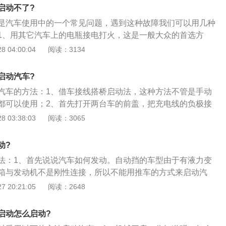
所说的蓄电池是铅酸蓄电池，即一种主要由铅及其氧化物制
启动不了?
溶液的蓄电池；3、其主要优点是电压稳定，价格便宜，缺点
是汽车使用中的一个常见问题，遇到这种故障我们可以用几种
千克电池储电量），使用寿命短，日常维护频繁。
1、用其它汽车上的电瓶接电打火，这是一般大众的首选方
选择，接电时接线的顺序不要弄错了：救援车的正极→故障车
 04:00:04
阅读：3134
负极→发动机的扎带→发动机搭铁，拆卸的顺序与此相反；
，可以采用推车的方式，具体的方法是：一个人坐在驾驶座
启动汽车?
踩下离合器踏板，挂入二挡，然后由他人推动汽车，当车速达
汽车的方法：1、借车接线搭桥启动法，这种方法不管是手动
时以上时，驾驶员迅速抬起离合器踏板，由汽车拖动发动机旋转，
都可以使用；2、首先打开两台车的前盖，把充电线的负极接
但操作有一定难度，新手还是不要轻易尝试；3、现在有一款
另一端接到对方车的负极。同样把充电线的正极接到你的车的
 03:38:03
阅读：3065
直接夹在电池上即可启动，其原理实际上与从其他车辆上借电
对方车的正极。然后让对方的车打着火，空踩油门，接着进你
一次或两次，再多的就无能为力了。
、如果真的是电瓶亏电的话，那你的车就应该很快发动起来，
动?
动状态15到20分钟，让发电机自充电；4、打着火之后，先把
法：1、首先说说汽车如何发动。自动挡的车型由于有液力变
，在拆掉你车上的线，同样负极也是先拆掉对方车上的，在拆
箱与发动机不是刚性连接，所以不能用推车的方式来启动汽
以；2、这种情况只能用外接电源来启动。这个外接电源可以
 20:21:05
阅读：2648
，也可以是一个应急启动电源；3、外接电源搭线启动的具体
救车的电瓶正极到救援车的正极；然后连接救援车的负极到被
启动怎么启动?
置，着车后按照先正后负的顺序取下搭线就可以了。