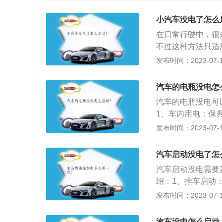
小汽车没电了怎么
在日常行驶中，很
不过这种方法只适
法，这种方法适合
发布时间：2023-07-17
处于寒冷天气的蓄
行充电，否则会引
汽车的电瓶没电怎
液不足时不得充电
汽车的电瓶没电可
度和电压，并检查
1、车内用电：保
升高超过45℃时
使用充电泵等，这
发布时间：2023-07-17
方法来降温。4、
下降。2、跑高速
的气泡是氢气和氧
让电瓶充满电，一
汽车启动没电了怎
状态。3、不要长
汽车启动没电需要
或者隔两个星期后
绍：1、推车启动
电器连接：现在很
形符合条件。如果
发布时间：2023-07-17
功率很大，不要用
器，打开车钥匙至
下离合器，汽车会
汽车没电怎么启动