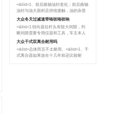
平底锅两耳，然后往左打半圈、一圈、
西取出来。但如果是因为积碳过多引起
<&list>1、前后曲轴油封老化：前后曲轴
一圈半的练习，往右同样也要打相同的
的堵塞，就需要将三元催化器泡在草酸
油封与油大面积且持续接触，油的杂质
圈数。 <&list>3、最后强调要反复练
中进行清洗。 <&list>3、也可以利用清
和发动机内持续温度变化使其密封效果
习，这样就可以形成肌肉记忆，在真实
大众冬天过减速带咯吱咯吱响
洗剂对堵塞的情况得到解决，将清洗剂
逐渐减弱，导致渗油或漏油。<&list>2、
驾驶车辆时，不需要记忆也能打好方
放在燃油箱中，与燃油混合后，车辆启
<&list>1.转向器拉杆头有较大间隙，判
活塞间隙过大：积碳会使活塞环与缸体
向。
动时，就可以和汽油一起进入到燃烧
断间隙需要专用仪器和工具，车主本人
的间隙扩大，导致机油流入燃烧室中，
室，最后形成废气排出，就可以让三元
无法制作，需要将车辆送到修理厂或4s
造成烧机油。<&list>3、机油粘度。使用
大众干式双离合耐用吗
催化器得到清洗，排气管堵塞的情况就
店；<&list>2.车辆半轴套管防尘罩破
机油粘度过小的话，同样会有烧机油现
<&list>总体而言不太耐用。<&list>1、干
能够得到解决。
裂，破裂后会出现漏油现象，使半轴磨
象，机油粘度过小具有很好的流动性，
式离合器如果放在十几年前还比较耐
损严重，磨损的半轴容易损坏，产生异
容易窜入到气缸内，参与燃烧。<&list>
用，但是由于现在的汽车发动机动力输
响；<&list>3.稳定器的转向胶套和球头
4、机油量。机油量过多，机油压力过
出越来越高，使得干式离合器散热不足
老化，一般是使用时间过长造成的。解
大，会将部分机油压入气缸内，也会出
的缺陷也逐渐暴露出来。<&list>2、由于
决方法是更换新的质量好的转向橡胶套
现烧机油。<&list>5、机油滤清器堵塞：
干式双离合的工作环境暴露在空气中，
和球头。
会导致进气不畅，使进气压力下降，形
而离合器的散热也是通离合器罩上面的
成负压，使机油在负压的情况下吸入燃
几个小孔来进行散热。但是在行驶过程
烧室引起烧机油。<&list>6、正时齿轮或
中变速箱需要换挡，就不得不使得离合
链条磨损：正时齿轮或链条的磨损会引
器频繁工作。<&list>3、长时间的低速行
起气阀和曲轴的正时不同步。由于轮齿
驶以及过于频繁的启停，导致离合器的