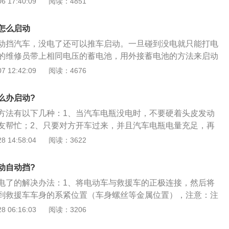
 17:40:09
阅读：4851
液力变矩器的存有，变速器与发动机并不是刚性连接，因此不
开启汽车。这样的情况只有用外置电源来开启。这个外置电源
怎么启动
的车子，也可以是一个应急启动电源。外置电源搭线开启的操
动挡汽车，没电了还可以推车启动。一旦碰到没电就只能打电
接入被救车的电瓶正极到救援车的正极；2、随后接入救援车的
的维修员带上相同电压的蓄电池，用外接蓄电池的方法来启动
身搭铁位置（车身螺丝等金属位置）。留意：严防正负极触碰
电池正极和满电蓄电池的正极相接，再把二者负极相接，然后
 12:42:09
阅读：4676
照顺序接入。3、着车后依照先正后负的顺序取下搭线。最开
动。车子起动后，先把蓄电池负极连接线断开，再把正极连接
型，干万不能推车开启，提议最好是随身携带携带式充电器，
好去维修店进一步检查一下蓄电池，看看是否需要继续充电甚
釆用携带式充电器充电，将充电器与电瓶正负端接入好后，设
么办启动?
在高速路等地方,或是身边没有人手和工具，那就只有求助于应
充电就可以，随后充电之后打火开启，便可以正常的使用了。
方法有以下几种：1、当汽车电瓶没电时，不要硬着头皮发动
们派应急充电车来进行应急充电。打火启动后在最近一个出口
接地线，若条件允许的情况下，可以向路过的车子或者亲朋好
友帮忙；2、只要对方开车过来，并且汽车电瓶电量充足，再
维修店对电池进行维修充电或者更换。
常的的汽车回来协助。用接地线把施援的汽车的电瓶正极和待
3、接电时，两辆车前头要靠近，关键要找准对方车电瓶的正
 14:58:04
阅读：3622
极接入，再把两车电瓶的负极连在一起，随后对受援车进行打
接好电源线；4、对方车辆不要熄火，试着发动自己的车，若
动车子。特别注意的是，车子开启后，先断掉负极连接线，再
方车加油门，增加电瓶的电量进行尝试。
动自动挡?
电了的解决办法：1、将电动车与救援车的正极连接，然后将
到救援车车身的系紧位置（车身螺丝等金属位置），注意：注
必须严格按照连接顺序进行，着车后按照先正后负的顺序取下
 06:16:03
阅读：3206
瓶，又称蓄电池，是电池的一种，其工作原理是将化学能转化