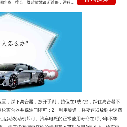
国家认证的汽车维修技师，15年德美日等各系车辆维修，擅长：疑难故障诊断维修，远程维修技术指导
位置，踩下离合器，放开手刹，挡位在1或2挡，踩住离合器不
慢松离合器并踩油门即可；2、利用坡道，将变速器放到中速挡
油启动发动机即可。汽车电瓶的正常使用寿命在1到8年不等，