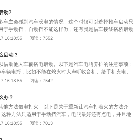
启动?
多车主会碰到汽车没电的情况，这个时候可以选择推车启动只
用于手动挡，自动挡不能这样做，还有就是借车接线搭桥启动
自动挡和手动挡。汽车充电注意事项介绍如下：1、介绍一：
 16:18:55
阅读：7552
电池在充电前需检查电解液是否结冰，不可对结冰的蓄电池进
起爆炸。2、介绍二：充电前需检查电解液的液面高度，电解
么启动？
。3、介绍三：充电过程中要每隔大约1h测量一次电解液的密
以借助他人车辆搭电启动。以下是汽车电瓶养护的注意事项：
它的温度，当温度超过40℃时应将充电电流减半，如温度继续
养车辆电瓶，比如不能在熄火时大声听收音机、给手机充电、
应停止充电，待冷却到35℃以下时再充电，也可用风冷或水冷的
样时间一长容易让电瓶亏电，而电瓶亏电次数多，寿命就大大
 16:18:55
阅读：7542
介绍四：充电室内要通风良好，且严禁烟火，因为电解液里面
长途：定期跑跑高速有很多好处，不仅能清除车辆积碳，还能
气。
般跑高速一个小时以上，车电瓶基本能充满，电瓶能保持最佳
么办？
时间的将车搁置：如果长时间的不用车，应该将电瓶线切断，
其他方法借电打火。以下是关于重新让汽车打着火的方法介
发动车辆行驶几十公里，以保证电瓶能正常使用。4、高功率
：这种方法只适用于手动挡汽车，电瓶最好还有点电，并且地
多车载电器，比如车载电冰箱、吸尘器、充气泵等等，瞬时间
没有乘客，那么就尝试找行人帮忙。首先挂上一档，踩下离合
 16:18:55
阅读：7013
车电瓶直接供电。
ACC档位，让小伙伴们在后面推车，当车子速度上来后，可松
因为惯性的原因，能即可点火成功。2、借电：如果没有应急
？