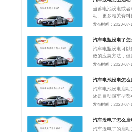
启动电源，事实上
当蓄电池没电或者
申请搭电。3、牵
动。更多相关资料
牵引绳，将两车辆
法，但这是一种不
发布时间：2023-07-17
保两车车速相同，
一定的损伤，自动
慢靠路边停车。
有附属用电设备，
汽车电瓶没电了怎
保证电量充足。然
汽车电瓶没电可以
机以2000r/m
效的应急方法，但
注意避免正负极电
合器都有一定的损
发布时间：2023-07-17
不同的是用车牵引
的负极接到自己车
两头捆扎结实。在
自己车的正极，另
是鸣笛示意还是打
汽车电池没电怎么
接着进自己的车试
后车动向外，还应
汽车电池没电启动
牵引启动。在有同
示意前车，两辆车
还是自动挡车型都
除应注意后车动向
极，另一端接到对
发布时间：2023-07-17
靠近路边停车，相
对方车的正极。然
的是电瓶亏电，车
汽车没电了怎么启
让发电机自充电。
汽车没电了的启动
外力牵引启动：首