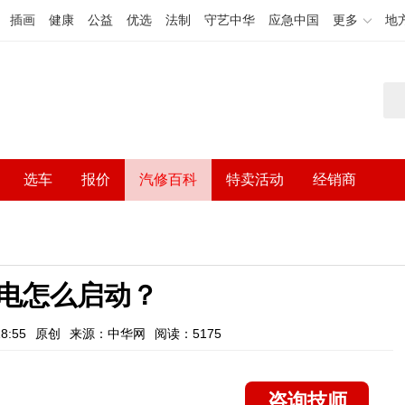
插画
健康
公益
优选
法制
守艺中华
应急中国
更多
地
选车
报价
汽修百科
特卖活动
经销商
电怎么启动？
8:55
原创
来源：中华网
阅读：5175
咨询技师