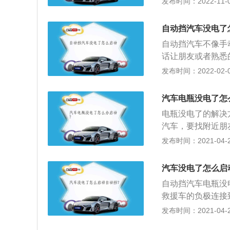
发布时间：2022-11-06
动档的车型因为有
能用推车的方式来
自动挡汽车没电了
可以是一辆正常的
自动挡汽车不像手
作步骤如下：1、
话让朋友或者熟悉
负极到被救车的车
汽车。把汽车的蓄
发布时间：2022-02-07
短路！必需严格依
对车子进行打火起
始针对自动挡的车
线断开。启动后最
在紧急情况下可以
汽车电瓶没电了怎
至是更换。如果是
置充电参数，开启
电瓶没电了的解决
急救助中心，让他
另外，在车上备有
汽车，要找附近朋
下高速后就近寻找
友求助，找一辆正
带着电瓶夹即可；
发布时间：2021-04-28
援的车子的电瓶正
负极，用绝缘一头
火开启，就可以起
不好打火，就让对
汽车没电了怎么启
断掉正极连接线。
自动挡汽车电瓶没
救援车的负极连接
意正负接触短路，
发布时间：2021-04-28
搭线；2、汽车电