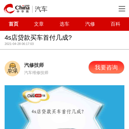
汽车
首页
文章
选车
汽修
百科
4s店贷款买车首付几成?
2021-04-28 06:17:03
汽修技师
我要咨询
汽车维修技师