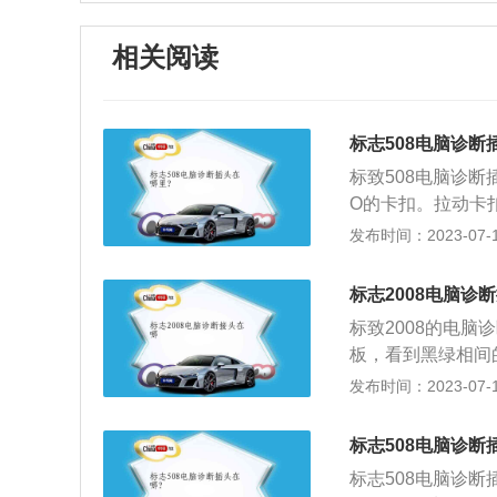
相关阅读
标志508电脑诊断
标致508电脑诊断
O的卡扣。拉动卡
机诊断插头也称为
发布时间：2023-07-17
诊断系统。该系统
标会立即发出警告
标志2008电脑诊
微粒捕集器、氧传
标致2008的电
放相关的部件信息
板，看到黑绿相间
故障的功能。当发
车的自诊断系统。
发布时间：2023-07-17
过故障灯发出警告
OBD。这时修理
息的访问和处理。
是利用主板中BI
标志508电脑诊断
的代码含义速查表
标志508电脑诊
作为电源，为车内