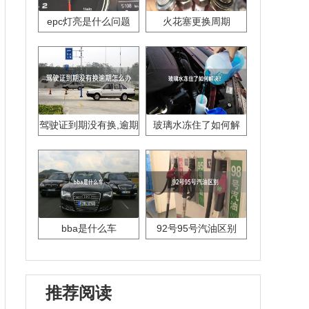
epc灯亮是什么问题
火花塞更换周期
驾驶证到期没有换,逾期
玻璃水冻住了如何解
怎么办??
决？
bba是什么车
92号95号汽油区别
推荐阅读