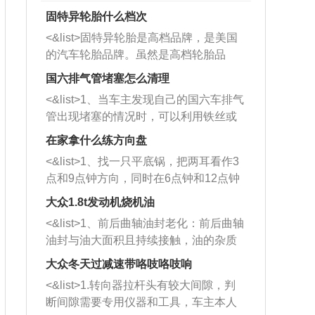
固特异轮胎什么档次
<&list>固特异轮胎是高档品牌，是美国
的汽车轮胎品牌。虽然是高档轮胎品
牌，但是中高低端的轮胎都有生产，这
国六排气管堵塞怎么清理
也是为了更好的开拓市场。
<&list>1、当车主发现自己的国六车排气
管出现堵塞的情况时，可以利用铁丝或
者是细棍，直接将杂物给取出来，如果
在家拿什么练方向盘
堵塞情况比较严重，也可以采取应急措
<&list>1、找一只平底锅，把两耳看作3
施。 <&list>2、直接利用木棍将所有的
点和9点钟方向，同时在6点钟和12点钟
杂物推到排气管里面的位置处，然后将
方向做一个标记。 <&list>2、双手握住
三元催化器拆解开，就可以将堵塞的东
大众1.8t发动机烧机油
平底锅两耳，然后往左打半圈、一圈、
西取出来。但如果是因为积碳过多引起
<&list>1、前后曲轴油封老化：前后曲轴
一圈半的练习，往右同样也要打相同的
的堵塞，就需要将三元催化器泡在草酸
油封与油大面积且持续接触，油的杂质
圈数。 <&list>3、最后强调要反复练
中进行清洗。 <&list>3、也可以利用清
和发动机内持续温度变化使其密封效果
习，这样就可以形成肌肉记忆，在真实
大众冬天过减速带咯吱咯吱响
洗剂对堵塞的情况得到解决，将清洗剂
逐渐减弱，导致渗油或漏油。<&list>2、
驾驶车辆时，不需要记忆也能打好方
放在燃油箱中，与燃油混合后，车辆启
<&list>1.转向器拉杆头有较大间隙，判
活塞间隙过大：积碳会使活塞环与缸体
向。
动时，就可以和汽油一起进入到燃烧
断间隙需要专用仪器和工具，车主本人
的间隙扩大，导致机油流入燃烧室中，