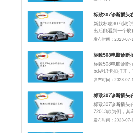
辆上的其他电子设
下：1.利用主板
标致307诊断插头
本书的代码含义速
新款标志307诊
统、黑屏、喇叭不
出后能看到一个胶
次开机时，对系统
左侧，位于空调出
发布时间：2023-07-17
行严格测试，并分
脑诊断一般具有如
后，再引导操作系
机动态数据流。4
进行测试，关键性
标致508电脑诊断
能。
何反应，然后，对
标致508电脑诊
示器显示出错信息
bd标识卡扣打开，
将本卡插入扩弃槽
身尺寸是：长4870
发布时间：2023-07-17
地知道故障所在。
为513l，车身重量
架是多连杆式独立悬
标致307诊断插头
扭矩是250nm，
标致307诊断插头
72013款为例，其
608mm，最小离地
发布时间：2023-07-17
L自然吸气发动机，
动变速箱，其采用