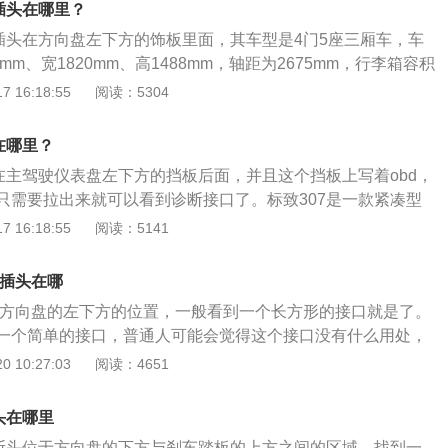
插头在哪里？
。
断插头在方向盘左下方的饰板里面，其车型是4门5座三厢车，车
mm、宽1820mm、高1488mm，轴距为2675mm，行李箱容积
量为1320kg。标致308车的前悬挂是麦弗逊式独立悬架，后悬挂
 16:18:55
阅读：5304
架，其搭载了1.2l涡轮增压发动机，最大马力是116ps，最大
扭矩是190nm。
在哪里？
头在主驾驶仪表盘左下方的挡板后面，并且这个挡板上写着obd，
只需要拉出来就可以看到诊断接口了。标致307是一款紧凑型
421mm、1762mm、1531mm，轴距为2608mm，车身类
 16:18:55
阅读：5141
车，变速箱为5挡手动。这款车的前制动器类型为通风盘式，后
，驻车制动类型为手刹，转向助力类型为电子液压助力。
断插头在哪
口在方向盘的左下方的位置，一般看到一个长方形的接口就是了。
一个简单的接口，普通人可能会觉得这个接口没有什么用处，
但这种想法是不对的，因为这个接口可以发挥很多的作用，可
 10:27:03
阅读：4651
。标志408诊断口是很容易找到的，很多的车主寻找完全没有
以说是一个简单的接口，普通人可能会觉得这个接口没有什么
头在哪里
其表，但这种想法是不对的，因为这个接口可以发挥很多的作
诊断头位于方向盘的下方与刹车踏板的上方之间的区域，找到一