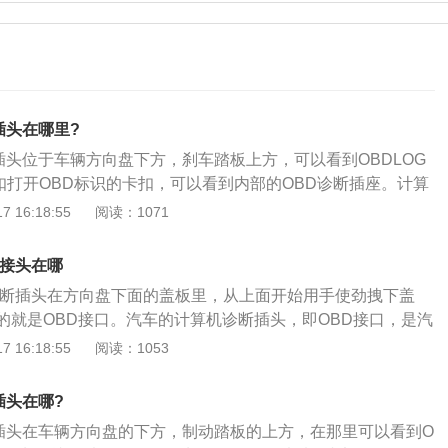
插头在哪里?
插头位于车辆方向盘下方，刹车踏板上方，可以看到OBDLOG
扣打开OBD标识的卡扣，可以看到内部的OBD诊断插座。计算
OBD接口。OBD是车载诊断的英文缩写，中文翻译为车载自动
 16:18:55
阅读：1071
会随时从发动机的运行状态监测汽车的尾气是否超标，如果超
。OBD装置监测许多系统和部件，包括发动机、催化转化器、
断接头在哪
感器、排放控制系统、燃油系统、EGR等。OBD通过各种与排
脑诊断插头在方向盘下面的盖板里，从上面开始用手使劲拽下盖
与电子控制单元相连。电子控制单元具有检测和分析排放相关
的就是OBD接口。汽车的计算机诊断插头，即OBD接口，是汽
生排放故障时，电子控制单元记录故障信息和相关代码，并通
当汽车发生故障时，驾驶计算机会生成故障代码并将其存储在
 16:18:55
阅读：1053
，通知驾驶员。通过标准数据接口，电子控制单元确保故障信
工可以用专业工具读出，方便修理工判断汽车故障。其工作原理
OS内部自检程序的检测结果，通过代码—一显示出来，结合本书
插头在哪?
就能很快地知道电脑故障所在。一般情况下，OBD接口也可以
断插头在车辆方向盘的下方，制动踏板的上方，在那里可以看到O
其他电子设备供电，如导航、行车记录仪等。但需要注意的