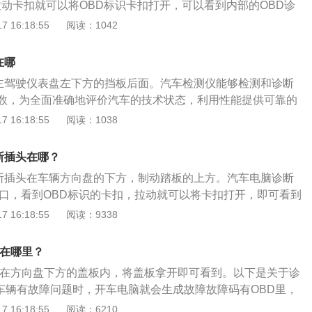
拉动卡扣就可以将OBD标识卡扣打开，可以看到内部的OBD诊
用时，必须从OBD接口拔出，防止汽车电池掉电。
插头也就是OBD接口，OBD是英文On-BoardDiagnostics
 16:18:55
阅读：1042
为“车载自动诊断系统”。这个系统将从发动机的运行状况随时
超标，一旦超标，会马上发出警示。OBD装置监测多个系统和
在哪
、催化转化器、颗粒捕集器、氧传感器、排放控制系统、燃油
头主驾驶仪表盘左下方的挡板后面。汽车检测仪能够检测和诊断
OBD是通过各种与排放有关的部件信息，联接到电控单元（EC
数，为全面准确地评价汽车的技术状态，利用性能提供可靠的
检测和分析与排放相关故障的功能。当出现排放故障时，ECU记
脑故障码可以快速检测出可能出现的故障情况，为故障排除提
 16:18:55
阅读：1038
代码，并通过故障灯发出警告，告知驾驶员。ECU通过标准数
基本都是有obd接口的，这一接口对车辆来说是十分至关重要
障信息的访问和处理。
以连接诊断电脑，当车辆出来某些故障问题时技师可以用诊断电
断插头在哪？
d接口，这样子可以读取故障问题码。注意事项：查看制动系统
诊断插头在车辆方向盘的下方，制动踏板的上方。汽车电脑诊断
路遇突发情况时，需要紧急制动，这对刹车系统的磨损是相当
接口，看到OBD标识的卡扣，拉动就可以将卡扣打开，即可看到
中行驶时，如刹车盘与刹车片之间夹杂有沙石等坚硬物质，在
座。标志508是一款中型车，其车身尺寸长宽高分别为4826毫
 16:18:55
阅读：9338
刹车系统造成较大损耗。制动系统的保养主要是查看刹车有无
465毫米。动力方面，标志508搭载1.6T涡轮增压发动机和1.8T
敏。在高速行驶过程中，刹车的磨损会比平时厉害得多，如果
大功率分别是125kw、155kw，最大扭矩分别是250nm、30
，则需要及时调整。刹车片如果磨损过度，则要更换。
头在哪里？
自一体和8挡手自一体变速箱。
插头在方向盘下方的盖板内，将盖板拿开即可看到。以下是关于诊
当车辆有故障问题时，开车电脑就会生成故障故障码有OBD里，
业的工具就可以将其读出来。2.OBD接口也可以做为电源给车
 16:18:55
阅读：6210