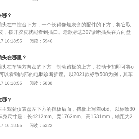
备进行供电，比如导航、开车记录仪等。诊断系统工作原理如
中BIOS内部自检程序的检测结果，通过代码一一显示出来，结合
在哪？
查表就能很快地知道电脑故障所在。2.在PC机不能引导操作系
断插头在中控台下方，一个长得像烟灰盒的配件的下方，将它取
叫时，使用本卡更能体现其便利，使您事半功倍。3.BIOS在每
皮，拨开胶皮就能看到插口。老款标志307诊断插头在方向盘
的电路、存储器、键盘、视频部分、硬盘、软驱等各个组件进
风口下方，有一个装饰盖板的后面，打开盖板后即可看到。电
 16:18:55
阅读：5946
析系统配置，对已配置的基本I／O设置进行初始化，一切正常
下几项功能：1、读取故障码。2、清除故障码。3、读取发动
统。3.显著特点是以是否出现光标为分界线，先对关键性部件
、示波功能。5、元件动作测试。6、匹配、设定和编码等功
部件发生故障强制机器转入停机，显示器无光标，则屏幕无任
插头在哪里？
非关键性部件进行测试。4.如有故障机器也继续运行，同时显
断插头在车辆方向盘的下方，制动踏板的上方，拉动卡扣即可将o
,当机器出现故障，尤其是出现关键性故障，屏幕上无显示时，
可以看到内部的电脑诊断插座。以2021款标致508为例，其车
内，根据卡上显示的代码，表示的故障原因和部位，就可清楚
mm、宽1855mm、高1455mm，轴距为2848mm，行李箱容积
 16:18:55
阅读：5838
为1490kg。2021款标致508前悬架是麦弗逊式独立悬架，后悬
架，其搭载了1.6t涡轮增压发动机，最大马力是170ps，最大
在哪？
最大功率是125kw，与其匹配的是6挡手自一体变速箱。
在主驾驶仪表盘左下方的挡板后面，挡板上写着obd。以标致30
车身尺寸是：长4212mm、宽1762mm、高1531mm，轴距为2
间隙为117mm，油箱容积为60l。标致3072013款搭载的是1.6
 16:18:55
阅读：5322
最大功率是86kw，最大扭矩是150nm，与其匹配的是5挡手
的前悬架类型是麦弗逊式独立悬架，后悬架类型是可变形横梁