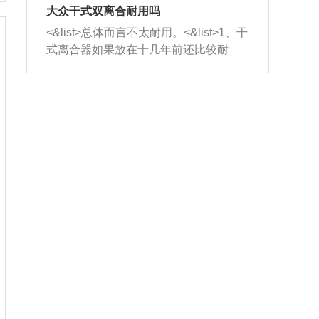
室，最后形成废气排出，就可以让三元
无法制作，需要将车辆送到修理厂或4s
造成烧机油。<&list>3、机油粘度。使用
大众干式双离合耐用吗
催化器得到清洗，排气管堵塞的情况就
店；<&list>2.车辆半轴套管防尘罩破
机油粘度过小的话，同样会有烧机油现
<&list>总体而言不太耐用。<&list>1、干
能够得到解决。
裂，破裂后会出现漏油现象，使半轴磨
象，机油粘度过小具有很好的流动性，
式离合器如果放在十几年前还比较耐
损严重，磨损的半轴容易损坏，产生异
容易窜入到气缸内，参与燃烧。<&list>
用，但是由于现在的汽车发动机动力输
响；<&list>3.稳定器的转向胶套和球头
4、机油量。机油量过多，机油压力过
出越来越高，使得干式离合器散热不足
老化，一般是使用时间过长造成的。解
大，会将部分机油压入气缸内，也会出
的缺陷也逐渐暴露出来。<&list>2、由于
决方法是更换新的质量好的转向橡胶套
现烧机油。<&list>5、机油滤清器堵塞：
干式双离合的工作环境暴露在空气中，
和球头。
会导致进气不畅，使进气压力下降，形
而离合器的散热也是通离合器罩上面的
成负压，使机油在负压的情况下吸入燃
几个小孔来进行散热。但是在行驶过程
烧室引起烧机油。<&list>6、正时齿轮或
中变速箱需要换挡，就不得不使得离合
链条磨损：正时齿轮或链条的磨损会引
器频繁工作。<&list>3、长时间的低速行
起气阀和曲轴的正时不同步。由于轮齿
驶以及过于频繁的启停，导致离合器的
或链条磨损产生的过量侧隙，使得发动
温度不断升高，而低速行驶时空气流动
机的调节无法实现：前一圈的正时和下
效率不高，无法将离合器中的热量有效
一圈可能就不一样。当气阀和活塞的运
的带走，导致离合器内部的温度不断升
动不同步时，会造成过大的机油消耗。
高，加速离合器的磨损。
解决方法：更换正时齿轮或链条。<&list
>7、内垫圈、进风口破裂：新的发动机
设计中，经常采用各种由金属和其他材