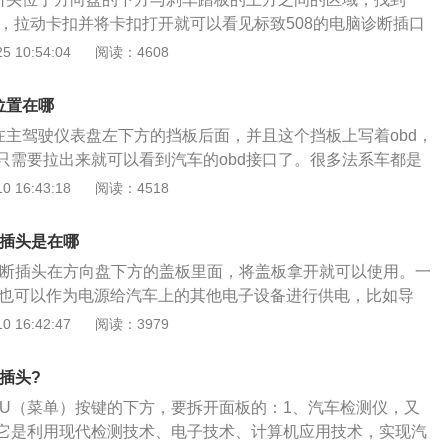
诊断仪插在这个诊断口，就可以通过蓝牙连接，然后在手机上
扣，拉动卡扣并将卡扣打开就可以看见标致508的电脑诊断插口
数，有利于车主更好地时刻了解汽车的状态。除了诊断口的存
起故障灯时，机修师傅在检查我们的车辆的故障信息时才会用
 10:54:04
阅读：4608
的内饰也很不错。拥有真皮座椅,质感看起来也可以说是较为不错
头，通过一定程序将故障码读出，提醒维修人员故障的性质和
觉得非常大气。
脑可以显现汽车ecu所有储存的信息，方便汽车出现故障时查
位置在哪
来控制发动机燃油喷射量和混合气的比例等。因此平时我们在
口在主驾驶仪表盘左下方的挡板后面，并且这个挡板上写着obd，
检查我们汽车的车况，如果亮起故障灯，就需要及时将车辆开
只需要拉出来就可以看到汽车的obd接口了。很多法系车都是
的维修人员进行排障维修。
还是找不到可以阅读一下说明书。每辆汽车都是有obd接口
 16:43:18
阅读：4518
汽车来说是非常重要的。obd接口可以连接诊断电脑，当汽车
师可以使用诊断电脑连接汽车的obd接口，这样可以读取故障
断插头是在哪
助技师快速找到故障原因和故障部位，这对快速修复汽车是有
脑诊断插头在方向盘下方的盖板里面，将盖板拿开就可以使用。一
d接口还可以读取汽车的数据流，这样也可以帮助技师判断汽车
口也可以作为电源给汽车上的其他电子设备进行供电，比如导
常。标致307是一款紧凑型轿车，这款车一共使用了两款发动
。但是需要注意的是，当电子设备不用时一定要将其从OBD接
 16:42:47
阅读：3979
自然吸气发动机，另一款是2.0升自然吸气发动机。1.6升自然吸
汽车电瓶亏电。汽车的电脑诊断插头也就是OBD接口，是汽车
86kw，最大扭矩为150牛米.与这款发动机匹配的是5速手动
当汽车出现故障时，行车电脑就会生成故障码存在OBD里面，
体变速箱。2.0升自然吸气发动机最大功率为108kw，最大扭
断插头?
用专业的工具就可以将其读出来，方便了修理人员对汽车故障
这款发动机匹配的是5速手动变速箱或4速手自一体变速箱。标致
NU（菜单）按键的下方，要拆开面板的：1、汽车检测仪，又
008：标致2008是东风标致汽车生产的一款紧凑型suv，截止
用了麦弗逊独立悬架，后悬架使用了扭力梁非独立悬架。
它是利用现代检测技术、电子技术、计算机应用技术，实现汽
面上在售的标致2008全部为2018款，售价区间为8.98万元-12.8