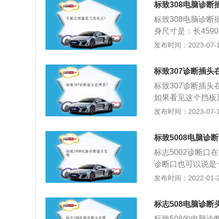
标致308电脑诊断
式和带横向稳定杆
标致308电脑诊
身尺寸是：长4590
为450l，车身重
发布时间：2023-07-17
是扭力梁式非独立悬
功率是85kw，最大
标致307诊断插头
标致307诊断插
如果看见这个挡板
车，该车长宽高分别为
发布时间：2023-07-17
型为5门5座两厢
制动器类型为盘式
标致5008电脑诊
标志5002诊断
诊断口也可以说是
仅仅是空有其表，
发布时间：2022-01-20
以检查车辆的状况
难度。诊断口也可
标志508电脑诊断
用处，仅仅是空有
标致508的电脑