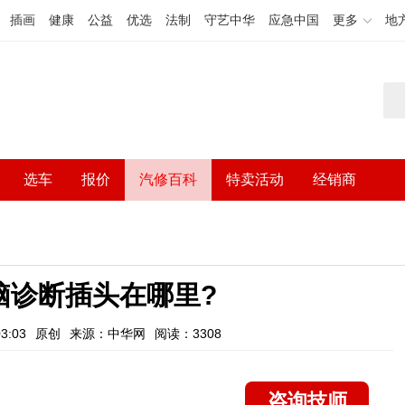
插画
健康
公益
优选
法制
守艺中华
应急中国
更多
地
选车
报价
汽修百科
特卖活动
经销商
电脑诊断插头在哪里?
3:03
原创
来源：中华网
阅读：3308
咨询技师