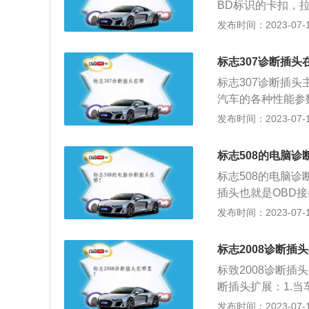
BD标识的卡扣，
是，电子设备不使
断插座。汽车电脑诊断
发布时间：2023-07-17
的缩写，中文翻译
监控汽车是否尾气
标志307诊断插头
部件，包括发动机
标志307诊断插
系统、EGR等。
汽车的各种性能参
U），ECU具备
依据，通过汽车电
发布时间：2023-07-17
录故障信息和相关
供信息。每辆车辆
据接口，保证对故
的。obd接口可
标志508的电脑诊
脑连接车辆的ob
标志508的电脑
的磨损程度：高速
插头也就是OBD
严重的。乡间土路
内部的OBD诊断插
发布时间：2023-07-17
采取制动时也会对
米、1855毫米、1
异常，反应是否灵
涡轮增压发动机，最
刹车的灵敏度不够
标志2008诊断插
0nm，匹配6挡手
标致2008诊断
断插头扩展：1.
修理人员只需用专
发布时间：2023-07-17