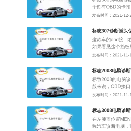
用，例如：将汽车
个刻有OBD的卡
显示有关汽车的参
了。当我们车辆亮
发布时间：2021-12-25
在，标志5008
电脑插入电脑诊断
的，车主看起来会
部位，所以行车电
标志307诊断插头
询使用，也可以用
这款车的obd接
行车之前，一定要
如果看见这个挡板
往4S店，找专业
这样设计的，如果
发布时间：2021-11-10
的，这个接口对于
出现某些故障时技
标志2008电脑诊
码。故障码可以帮
标致2008的电
帮助的。通过ob
般来说，OBD接
的各项系统是否正
航、行车记录仪等
发布时间：2021-11-10
机，一款是1.6升
口中拔出来，防止
气发动机最大功率为
的自我诊断系统。
变速箱或4速手自一
标志3008电脑诊
这时修理人员只要
矩为200牛米.与
在左膝盖位置ME
的判断。关于标致2
307的前悬架使
称汽车诊断电脑，
到2019年9月，市