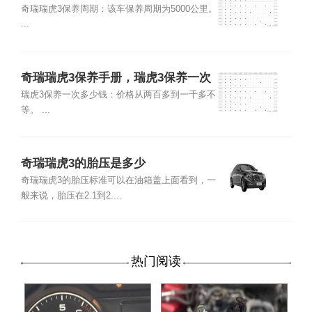
明细表
奇瑞瑞虎3保养周期：该车保养周期为5000公里。
...
奇瑞瑞虎3保养手册，瑞虎3保养一次
多少钱
瑞虎3保养一次多少钱：价格从两百多到一千多不
等。 ...
奇瑞瑞虎3的胎压是多少
奇瑞瑞虎3的胎压标准可以在油箱盖上面看到，一
般来说，胎压在2.1到2....
热门阅读