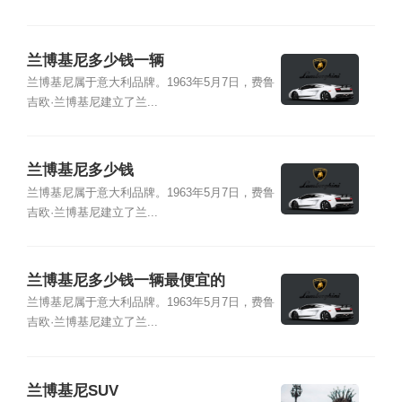
兰博基尼多少钱一辆
兰博基尼属于意大利品牌。1963年5月7日，费鲁
吉欧·兰博基尼建立了兰...
兰博基尼多少钱
兰博基尼属于意大利品牌。1963年5月7日，费鲁
吉欧·兰博基尼建立了兰...
兰博基尼多少钱一辆最便宜的
兰博基尼属于意大利品牌。1963年5月7日，费鲁
吉欧·兰博基尼建立了兰...
兰博基尼SUV