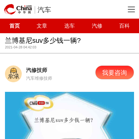
汽车
首页
文章
选车
汽修
百科
兰博基尼suv多少钱一辆?
2021-04-28 04:42:03
汽修技师
我要咨询
汽车维修技师