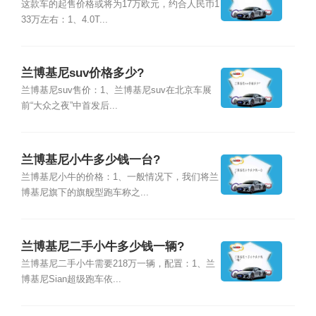
这款车的起售价格或将为17万欧元，约合人民币1
33万左右：1、4.0T...
兰博基尼suv价格多少?
兰博基尼suv售价：1、兰博基尼suv在北京车展
前“大众之夜”中首发后...
兰博基尼小牛多少钱一台?
兰博基尼小牛的价格：1、一般情况下，我们将兰
博基尼旗下的旗舰型跑车称之...
兰博基尼二手小牛多少钱一辆?
兰博基尼二手小牛需要218万一辆，配置：1、兰
博基尼Sian超级跑车依...