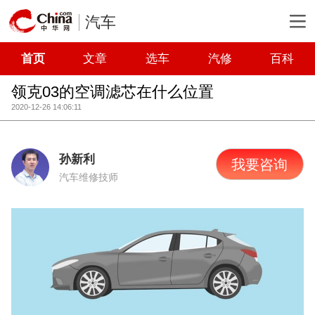
汽车
首页
文章
选车
汽修
百科
领克03的空调滤芯在什么位置
2020-12-26 14:06:11
孙新利
我要咨询
汽车维修技师