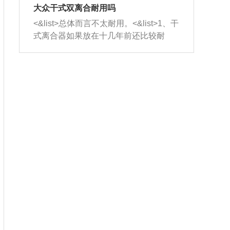
室，最后形成废气排出，就可以让三元
无法制作，需要将车辆送到修理厂或4s
造成烧机油。<&list>3、机油粘度。使用
大众干式双离合耐用吗
催化器得到清洗，排气管堵塞的情况就
店；<&list>2.车辆半轴套管防尘罩破
机油粘度过小的话，同样会有烧机油现
<&list>总体而言不太耐用。<&list>1、干
能够得到解决。
裂，破裂后会出现漏油现象，使半轴磨
象，机油粘度过小具有很好的流动性，
式离合器如果放在十几年前还比较耐
损严重，磨损的半轴容易损坏，产生异
容易窜入到气缸内，参与燃烧。<&list>
用，但是由于现在的汽车发动机动力输
响；<&list>3.稳定器的转向胶套和球头
4、机油量。机油量过多，机油压力过
出越来越高，使得干式离合器散热不足
老化，一般是使用时间过长造成的。解
大，会将部分机油压入气缸内，也会出
的缺陷也逐渐暴露出来。<&list>2、由于
决方法是更换新的质量好的转向橡胶套
现烧机油。<&list>5、机油滤清器堵塞：
干式双离合的工作环境暴露在空气中，
和球头。
会导致进气不畅，使进气压力下降，形
而离合器的散热也是通离合器罩上面的
成负压，使机油在负压的情况下吸入燃
几个小孔来进行散热。但是在行驶过程
烧室引起烧机油。<&list>6、正时齿轮或
中变速箱需要换挡，就不得不使得离合
链条磨损：正时齿轮或链条的磨损会引
器频繁工作。<&list>3、长时间的低速行
起气阀和曲轴的正时不同步。由于轮齿
驶以及过于频繁的启停，导致离合器的
或链条磨损产生的过量侧隙，使得发动
温度不断升高，而低速行驶时空气流动
机的调节无法实现：前一圈的正时和下
效率不高，无法将离合器中的热量有效
一圈可能就不一样。当气阀和活塞的运
的带走，导致离合器内部的温度不断升
动不同步时，会造成过大的机油消耗。
高，加速离合器的磨损。
解决方法：更换正时齿轮或链条。<&list
>7、内垫圈、进风口破裂：新的发动机
设计中，经常采用各种由金属和其他材