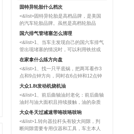
固特异轮胎什么档次
<&list>固特异轮胎是高档品牌，是美国
的汽车轮胎品牌。虽然是高档轮胎品
牌，但是中高低端的轮胎都有生产，这
国六排气管堵塞怎么清理
也是为了更好的开拓市场。
<&list>1、当车主发现自己的国六车排气
管出现堵塞的情况时，可以利用铁丝或
者是细棍，直接将杂物给取出来，如果
在家拿什么练方向盘
堵塞情况比较严重，也可以采取应急措
<&list>1、找一只平底锅，把两耳看作3
施。 <&list>2、直接利用木棍将所有的
点和9点钟方向，同时在6点钟和12点钟
杂物推到排气管里面的位置处，然后将
方向做一个标记。 <&list>2、双手握住
三元催化器拆解开，就可以将堵塞的东
大众1.8t发动机烧机油
平底锅两耳，然后往左打半圈、一圈、
西取出来。但如果是因为积碳过多引起
<&list>1、前后曲轴油封老化：前后曲轴
一圈半的练习，往右同样也要打相同的
的堵塞，就需要将三元催化器泡在草酸
油封与油大面积且持续接触，油的杂质
圈数。 <&list>3、最后强调要反复练
中进行清洗。 <&list>3、也可以利用清
和发动机内持续温度变化使其密封效果
习，这样就可以形成肌肉记忆，在真实
大众冬天过减速带咯吱咯吱响
洗剂对堵塞的情况得到解决，将清洗剂
逐渐减弱，导致渗油或漏油。<&list>2、
驾驶车辆时，不需要记忆也能打好方
放在燃油箱中，与燃油混合后，车辆启
<&list>1.转向器拉杆头有较大间隙，判
活塞间隙过大：积碳会使活塞环与缸体
向。
动时，就可以和汽油一起进入到燃烧
断间隙需要专用仪器和工具，车主本人
的间隙扩大，导致机油流入燃烧室中，