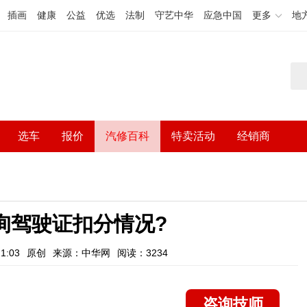
插画
健康
公益
优选
法制
守艺中华
应急中国
更多
地
选车
报价
汽修百科
特卖活动
经销商
询驾驶证扣分情况?
1:03
原创
来源：中华网
阅读：3234
咨询技师