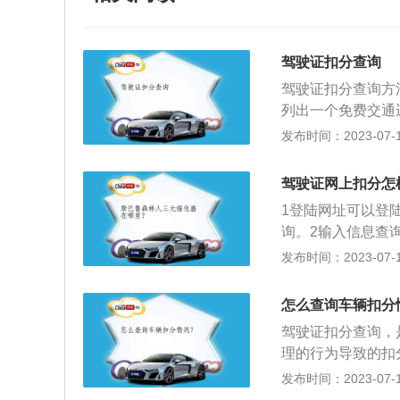
驾驶证扣分查询
驾驶证扣分查询方
列出一个免费交通
通违章查询情况。
发布时间：2023-07-17
车辆违章某地，进
架号的后4位或后
驾驶证网上扣分怎
登录查询就方便了
1登陆网址可以登
驶证直接到所在城
询。2输入信息查
择任意时打印。或
查询一下驾驶证扣
发布时间：2023-07-17
就可以查询违章信
车点击“下一步”，
怎么查询车辆扣分
驾驶证扣分查询，
理的行为导致的扣
询、电话查询、短
发布时间：2023-07-17
通支大队的办公大