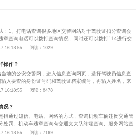
法：1、打电话查询很多地区交警网站对于驾驶证扣分查询会
违章查询电话可以拨打查询情况，同时还可以拨打114进行交
2、驾驶证扣分网上查询可以上网百度搜索车辆违章或直接搜
 16:18:55
阅读：1029
入查询系统，按所在地区进行查询，输入车辆识别号，就是车
6位，有些城市则是需要发动机号，有的地区需要注册，以后再
样操作？
。3、驾驶证扣分直接到所在城市交警队查询拿着行驶证、驾
陆当地的公安交警网，进入信息查询网页，选择驾驶员信息查
区交警大队查询，会为你列出所有违章项目，可以在检车前选
询输入要查的身份证号码和驾驶证档案编号，再输入姓名，来
者去车管所，大厅有自助查询系统，只要输入本省的车辆牌号
分情况，从而做好扣分准备。3点击在线办理选中要处理的小
 16:18:55
阅读：8478
息了。
选择要交款的单点击“下一步”，点击“下一步”缴费即可。
情况？
是指通过短信、电话、网络的方式，查询机动车辆违反交通管
分处罚。机动车违章查询有交通支大队终端查询、服务网站查
信查询和工具查询五种方式：1、办公大厅：到各市各区县交
 16:18:55
阅读：7169
厅通过触摸查询终端查询;2、服务网站：登陆各市公安局公安