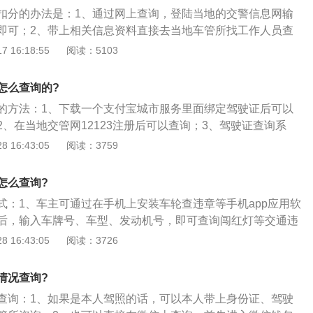
全法律、法规的学习并接受考试。3、考试合格后，记分予以
扣分的办法是：1、通过网上查询，登陆当地的交警信息网输
驾驶证；考试不合格，则继续参加学习和考试。
即可；2、带上相关信息资料直接去当地车管所找工作人员查
证绑定手机号进行相关查询，如果当地的交警部门和通信公司
 16:18:55
阅读：5103
可以通过开通短信服务来查询驾驶证的积分信息。摩托车又叫
闲休假使用，是一种趣味性的交通工具，也是体验人生乐趣的
怎么查询的?
分为三大类：运动摩托车、旅行摩托车和美式摩托车。
的方法：1、下载一个支付宝城市服务里面绑定驾驶证后可以
、在当地交管网12123注册后可以查询；3、驾驶证查询系
统就是与驾驶证相关的信息的交流平台、可以查询与驾驶证相
 16:43:05
阅读：3759
怎么查询?
式：1、车主可通过在手机上安装车轮查违章等手机app应用软
后，输入车牌号、车型、发动机号，即可查询闯红灯等交通违
卓手机都支持；2、到各市各区县交通支大队的办公大厅通过
 16:43:05
阅读：3726
；3、登陆各市公安局公安交通管理局的对外服务网站：找到
入车牌号和车辆发动机号，点击查询即可；4、拨打声讯电话
情况查询?
机短信查询；
查询：1、如果是本人驾照的话，可以本人带上身份证、驾驶