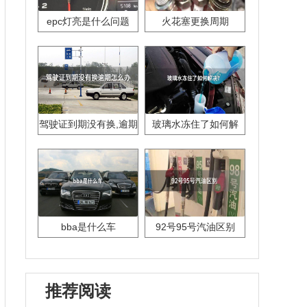
epc灯亮是什么问题
火花塞更换周期
驾驶证到期没有换,逾期
玻璃水冻住了如何解
怎么办??
决？
bba是什么车
92号95号汽油区别
推荐阅读