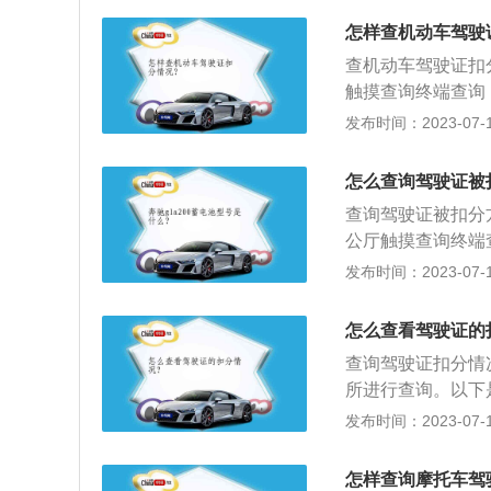
交通管理局的对外
怎样查机动车驾驶
3、拨打声讯电话
查机动车驾驶证扣
具，输入车牌信息
触摸查询终端查询
车牌号和车辆发动
发布时间：2023-07-17
查询违章；交通违
扣分的部分相关介
怎么查询驾驶证被
录，因为一般的违
查询驾驶证被扣分
以先处理一个6分
公厅触摸查询终端
驶证一般已经被扣
外服务网站,输入
发布时间：2023-07-17
况：根据相关的规
询。4、短信查询:
驶人应当在15天
输入车牌信息查询
全法律、法规和相
怎么查看驾驶证的
状态即可查询。
能清除记分，发还
查询驾驶证扣分情
所进行查询。以下
机动车驾驶人的道
发布时间：2023-07-17
法行为累积记分制
分，由公安机关交
怎样查询摩托车驾