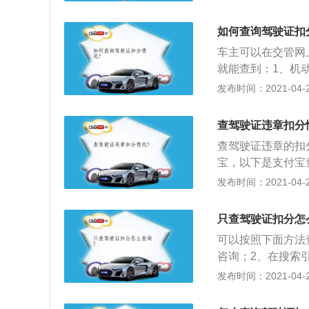
3、然后有两个选
分数查询”；4、
如何查询驾驶证扣
码，提交查询时，
车主可以在交管网
名、分数和驾驶证
就能查到：1、机
入和核对确认的，
发布时间：2021-04-28
入到网上是有个过
都需要时间的；3
查驾驶证违章扣分
传了，但是有的是
查驾驶证违章的扣
宝，以下是支付宝
在当前页面的右侧找
发布时间：2021-04-28
进入，点击当前页面
入，点击当前页面的
只查驾驶证扣分怎
号”、“挡案编号”
可以按照下面方法
就能查询驾驶证扣
咨询；2、在搜索
驶证号码及驾照挡
发布时间：2021-04-28
周期为12个月，