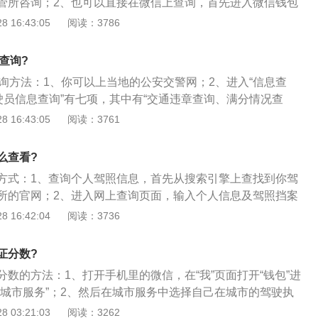
管所咨询；2、也可以直接在微信上查询，首先进入微信钱包
务，在车辆服务栏中选择驾驶证业务查办；3、选择驾驶证状
 16:43:05
阅读：3786
证查询页面，输入个人驾驶证号码及驾照挡案号，就可以查询
及扣分情况了；
查询?
查询方法：1、你可以上当地的公安交警网；2、进入“信息查
驶员信息查询”有七项，其中有“交通违章查询、满分情况查
要查的身份证号码和驾驶证挡案编号，然后再输入你的姓名，所
 16:43:05
阅读：3761
可查出来了；
么查看?
方式：1、查询个人驾照信息，首先从搜索引擎上查找到你驾
所的官网；2、进入网上查询页面，输入个人信息及驾照挡案
询到自己的驾照信息及扣分情况了；
 16:42:04
阅读：3736
证分数?
数的方法：1、打开手机里的微信，在“我”页面打开“钱包”进
“城市服务”；2、然后在城市服务中选择自己在城市的驾驶执
，找到“车辆服务”点，打开“交通服务”进入交通服务官方网站；
 03:21:03
阅读：3262