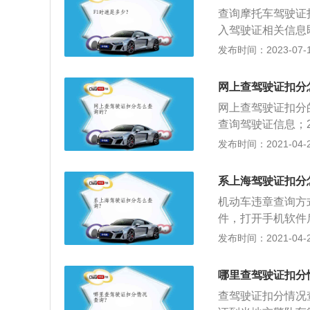
定参加道路交通安
查询摩托车驾驶证
清除，发还机动车
入驾驶证相关信息
询；3、通过驾驶
发布时间：2023-07-17
开通了短信服务，
跑车，是供人们消
网上查驾驶证扣分
游乐工具。摩托车
网上查驾驶证扣分
查询驾驶证信息；2
统：驾驶证查询系
发布时间：2021-04-28
关的任何问题；
系上海驾驶证扣分
机动车违章查询方
件，打开手机软件
章信息，苹果、安
发布时间：2021-04-28
触摸查询终端查询
车辆违章查询，输
哪里查驾驶证扣分
查询；通过编写手
查驾驶证扣分情况