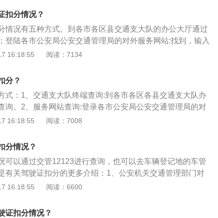
服务网站:找到，输入车牌号和车辆发动机号，点击查询即可。
证扣分情况？
查询。4、通过编写手机短信查询违章。5、交通违章查询工
分情况有五种方式。到各市各区县交通支大队的办公大厅通过
查询。
；登陆各市公安局公安交通管理局的对外服务网站:找到，输入
机号，点击查询即可；拨打声讯电话查询；通过编写手机短信
 16:18:55
阅读：7134
章查询工具，输入车牌信息查询。以下是交通法中关于驾驶证
绍：1、车辆2个6分的处理情况：可以先办理一个6分的违法记
扣分？
法记录是登记在机动车上，不是在驾驶人的驾驶证上，所以可
方式：1、交通支大队终端查询:到各市各区各县交通支大队办
的违法行为。但如果两个都是交警现场罚单，那么这种情况驾
查询。2、服务网站查询:登录各市公安局公安交通管理局的对
留，需要到交警部门参加满分教育。2、12分不够扣的处理情
车牌号和车辆发动机号,即可查询。3、电话查询:拨打声讯电话查
 16:18:55
阅读：7008
定，一个驾驶证在一个记分周期内累积达到12分，机动车的驾
通过编写手机短信查询违章。5、工具查询:交通违章查询工具,
内到交警部门或者驾驶证核发地办理办理为期7天的道路交通安
。6、手机支付宝查询:在便民生活列-城市服务中，找到驾驶证
关知识的学习，学习完成后再参加科目一的考试。考试合格才
扣分情况？
驾驶证。
况可以通过交管12123进行查询，也可以去车辆登记地的车管
是有关驾驶证扣分的更多介绍：1、公安机关交通管理部门对
路交通安全违法行为除给予行政处罚外，实行道路交通安全违
 16:18:55
阅读：6600
度，记分周期为12个月。2、在一个记分周期内记分达到12
通管理部门扣留其机动车驾驶证，该机动车驾驶人应当按照规
驶证扣分情况？