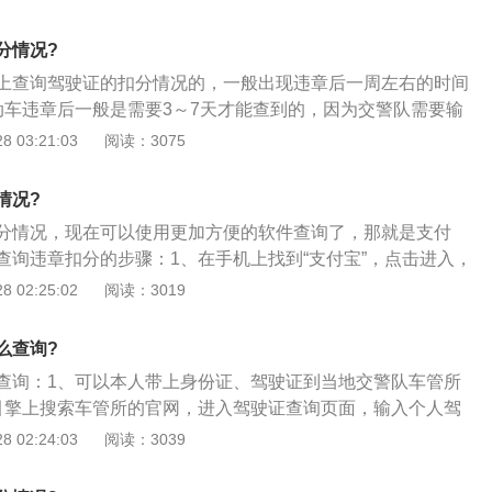
项，机动车违规查询，检查驾驶员分数查询，我们选择“驾驶员
进入查询页面，两个条件，第一次出示证件，本人的身份证号
分情况?
会有一份与驾驶证相同的信息，包括身份证号码、驾驶人姓
上查询驾驶证的扣分情况的，一般出现违章后一周左右的时间
有效期。
动车违章后一般是需要3～7天才能查到的，因为交警队需要输
最晚不超过13个工作日；2、因此，从违法行为发生后后到录
 03:21:03
阅读：3075
程的，要进行数据的采集、整理和审核，数据的录入和传输，
、主要看当地交管部门的更新速度了，一般一周之内就可以上
情况?
需要很长时间。
分情况，现在可以使用更加方便的软件查询了，那就是支付
查询违章扣分的步骤：1、在手机上找到“支付宝”，点击进入，
到“更多”，然后点击；2、找到“业主服务”的当前页面，点击
 02:25:02
阅读：3019
的“确认授权”；3、在当前页面找到“驾驶证查分”，点击进
“添加驾驶执照”；4、在当前页面输入“车主姓名”、“驾驶证
么查询?
、“初次领证时间”，在同意前勾选，最后点击“保存并查询”，这样
查询：1、可以本人带上身份证、驾驶证到当地交警队车管所
减的明细了。
引擎上搜索车管所的官网，进入驾驶证查询页面，输入个人驾
案号，就可以查询到自己的驾照信息及扣分情况了；3、记分
 02:24:03
阅读：3039
满分为12分，从机动车驾驶证初次领取之日起计算。