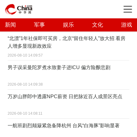
新闻
军事
娱乐
文化
游戏
“北漂”1年社保即可买房，北京“留住年轻人”放大招 看房
人增多显现新政效应
2026-08-10 14:09:57
男子误采曼陀罗煮水致妻子进ICU 偏方险酿悲剧
2026-08-10 14:09:38
万岁山胖郎中透露NPC薪资 日把脉近百人成景区亮点
2026-08-10 14:08:11
一航班剧烈颠簸紧急备降杭州 台风“白海豚”影响显著