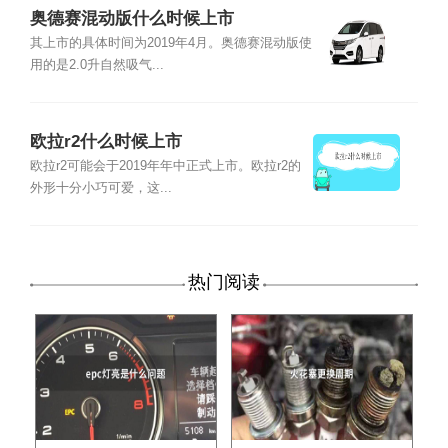
奥德赛混动版什么时候上市
其上市的具体时间为2019年4月。奥德赛混动版使
用的是2.0升自然吸气...
欧拉r2什么时候上市
欧拉r2可能会于2019年年中正式上市。欧拉r2的
外形十分小巧可爱，这...
热门阅读