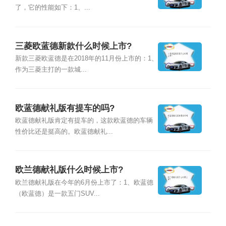
了，它的性能如下：1、...
三菱欧蓝德新款什么时候上市?
新款三菱欧蓝德是在2018年的11月份上市的：1、
作为三菱主打的一款城...
欧蓝德献礼版有提车的吗?
欧蓝德献礼版肯定有提车的，这款欧蓝德的车辆
性价比还是挺高的。欧蓝德献礼...
欧兰德献礼版什么时候上市?
欧兰德献礼版在今年的6月份上市了：1、欧蓝德
（欧蓝德）是一款五门SUV...