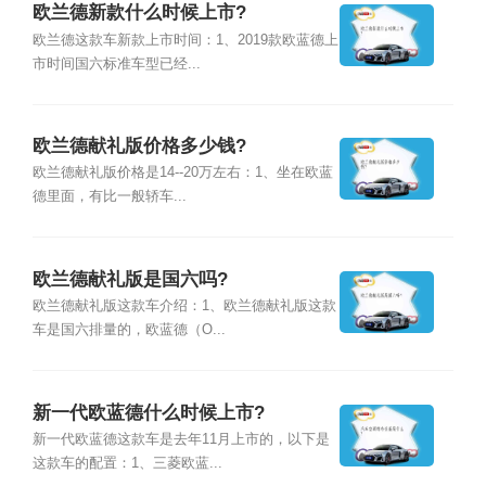
欧兰德新款什么时候上市?
欧兰德这款车新款上市时间：1、2019款欧蓝德上
市时间国六标准车型已经...
欧兰德献礼版价格多少钱?
欧兰德献礼版价格是14--20万左右：1、坐在欧蓝
德里面，有比一般轿车...
欧兰德献礼版是国六吗?
欧兰德献礼版这款车介绍：1、欧兰德献礼版这款
车是国六排量的，欧蓝德（O...
新一代欧蓝德什么时候上市?
新一代欧蓝德这款车是去年11月上市的，以下是
这款车的配置：1、三菱欧蓝...