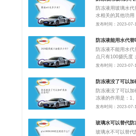
积起来以后会导致
防冻液用玻璃水代
水相关的其他功用
渍，同样玻璃水也
发布时间：2023-07-17
液结冰，而胀裂散
是：1、防止水垢
防冻液能用水代替
使汽车在冬季低温
防冻液不能用水代
点只有100摄氏
防冻液中含有防腐
发布时间：2023-07-17
开汽车引擎盖；2
旧的防冻液放掉后
防冻液没了可以加
冻液即可。
防冻液没了可以加
冻液的作用是：1
法是：1、待发动
发布时间：2023-07-17
辆后打开散热器排
后向防冻液水壶内
玻璃水可以替代防
有特殊添加剂的冷
玻璃水不可以替代
醇、乙醇、乙二醇