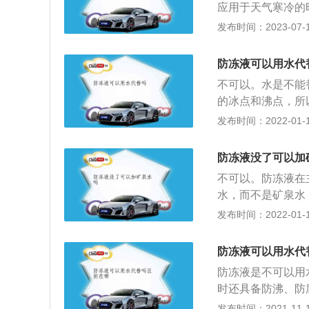
应用于天气寒冷的
晰，确保行车安全
发布时间：2023-07-17
够保证防冻液不被
季常用的玻璃水，
防冻液可以用水代
的飞虫残留物；一
不可以。水是不能
下2度时，依旧不
的冰点和沸点，所
旧不结冰。
而损坏。无法将防
发布时间：2022-01-14
的沸点为100摄
易产生水垢，需要
防冻液没了可以加
腐蚀冷却系统，防
不可以。防冻液在
用车，夏天仍然需
水，而不是矿泉水
点可以达到-40℃
有杂质的，不能蒸
发布时间：2022-01-14
不能满足冬季使用
添加矿泉水。您填
来进行替换，避免
中的矿物质会与防
防冻液可以用水代
沸腾，防腐蚀，防
防冻液是不可以用
填充量足够，则在
时还具备防沸、防
那么不用担心，您
冬天持续低温的天
发布时间：2021-11-10