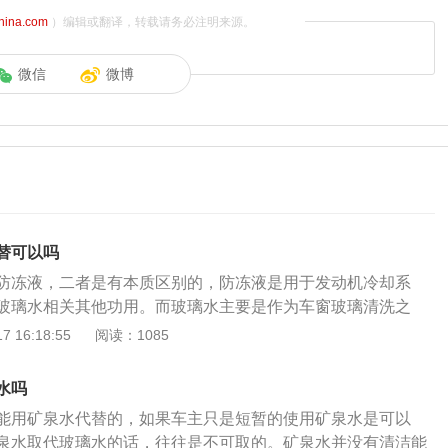
china.com
）编辑或翻译，转载请务必注明来源。
微信
微博
替可以吗
防冻液，二者是有本质区别的，防冻液是用于发动机冷却系
玻璃水相关其他功用。而玻璃水主要是作为车窗玻璃清洗之
脏污或是污渍，同样防冻液也不适宜作玻璃水使用。汽车玻璃
 16:18:55
阅读：1085
能：A、主要有清洗、去污功能。B、防雾、防冻。特别是应用
，很有作用，能够保证前挡风玻璃清洁、干净且视野清晰，确
水吗
有一定的抗静电功能能，平时吸附于玻璃表层物质与雨刮器片
能用矿泉水代替的，如果车主只是短暂的使用矿泉水是可以
生一定的静电，而玻璃水可以有效消除静电作用。D、润滑功
泉水取代玻璃水的话，往往是不可取的。矿泉水并没有清洁能