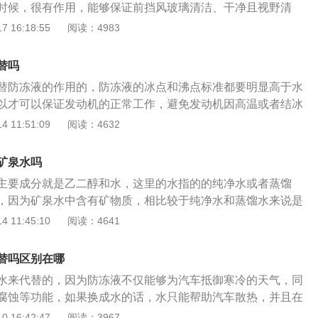
时候，很有作用，能够保证前挡风玻璃清洁、干净且视野清
；防冻液主要有冷却功能、防腐功能，在气温较低天气时，能
 16:18:55
阅读：4983
冻住，保持冷却系统正常工作而给工作当中的发动机降温。夏
在清洗液里增加了除虫胶成分，可以快速清除撞在挡风玻璃上
替吗
种专为冬季使用的防冻型玻璃清洗液，保证在外界气温低于零
替防冻液的作用的，防冻液的冰点和沸点标准都要明显高于水
会结冰冻坏汽车设施；一种是特效防冻型，保证在零下4度时依
以才可以保证发动机的正常工作，避免发动机因高温或者结冰
冻剂替换为水的原因是，防冻剂的沸点高于120摄氏度，而水
 11:51:09
阅读：4632
氏度。使用防冻剂可以防止汽车在夏天沸腾。用水代替防冻剂容
经常更换，而使用防冻剂则无此后顾之忧。水会在一定程度上
矿泉水吗
冻液中还包含防腐蚀和防锈添加剂。因此，对于您最省油的家
主要成分就是乙二醇和水，这里的水指的的纯净水或者蒸馏
要使用防冻剂。请勿使用自来水代替防冻剂。一般防冻剂的冰
，因为矿泉水中含有矿物质，相比较于纯净水和蒸馏水来说是
，优质防冻剂的冰点可以达到-60℃左右，水的冰点为0℃，显然
发。如果防冻剂不足，则可以添加纯水或蒸馏水，但绝对不能
 11:45:10
阅读：4641
的需要。当防冻液不足时，应更换或更换冷却液，而不要用水
充了矿泉水，它不仅会导致防冻剂的凝固点升高，而且矿泉水
造成不必要的麻烦。
冻剂中的成分发生化学反应，从而影响防冻剂的功能，例如防
替吗区别在哪
水垢和润滑冷却系统。因此，建议您更换防冻剂。如果防冻剂
水来代替的，因为防冻液不仅能够为汽车抵御寒冷的天气，同
使用过程中它会逐渐消失。如果这种损失不是由泄漏引起的，
腐蚀等功能，如果换成水的话，水只能帮助汽车散热，并且在
可以将纯净水或蒸馏水直接添加到防冻剂中，但是绝对不要添
气下，水无法帮助汽车防冻，反而会使汽车出现结冰的情况，
 16:42:47
阅读：3967