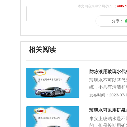
本文内容为中华网·汽车（
auto.
分享：
相关阅读
防冻液用玻璃水代
玻璃水不可以替代
统，不具有清洁和
用，去除玻璃表层
发布时间：2023-07-17
水应具有的基本功
于天气寒冷的时候
玻璃水可以用矿泉
保行车安全。C、
事实上玻璃水是不
摩擦时，有可能产
的，但是长期用矿