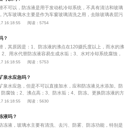
管道出现堵塞从而影响到储水箱的使用寿命。
替不可以，防冻液是用于发动机冷却系统，不具有清洁和玻璃
，汽车玻璃水主要是作为车窗玻璃清洗之用，去除玻璃表层污
不适宜作冷却液使用。防冻液可以防止在寒冷冬季停车时冷却
 16:18:55
阅读：5754
热器和冻坏发动机气缸体，全称防冻冷却液。防冻液的作用
，避免降低散热器的散热作用；2、防冻作用，冬季气温低，为
吗？
下仍能继续使用。
替，其原因是：1、防冻液的沸点在120摄氏度以上，而水的沸
度；2、用水代替防冻液容易生成水垢；3、水对冷却系统腐蚀，
防锈的添加剂。更换防冻液的方法是：1、待发动机冷却后打
 16:18:55
阅读：5753
、打开防冻液水壶盖；3、举起车辆后打开散热器排液旋塞，把
安装回排液旋塞；4、把车放下后向防冻液水壶内倒入新的防
矿泉水应急吗？
矿泉水应急，但是不可以直接加水，应和防冻液兑水添加。防
、防腐蚀；2、沸点高；3、防水垢；4、防冻。更换防冻液的方
机冷却后打开汽车引擎盖；2、打开防冻液水壶盖；3、举起车
 16:18:55
阅读：5630
液旋塞，把旧的防冻液放掉后安装回排液旋塞；4、把车放下
倒入新的防冻液即可。防冻液的全称为防冻冷却液，是一种含
冻液吗？
却液，主要用于液冷式发动机冷却系统，其含有：氯化钙、甲
防冻液，玻璃水主要有清洗、去污、防雾、防冻功能，特别是
、丙三醇等。