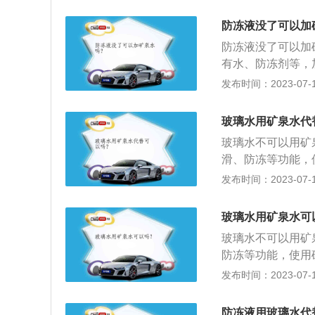
的沸点为100摄
易产生水垢，需要
防冻液没了可以加
会有一些生锈腐蚀
防冻液没了可以加
省油的家用车，夏
有水、防冻剂等，
称应该叫防冻冷却
寒冷的天气，那么
发布时间：2023-07-17
车时冷却液结冰而
动机的气缸盖、气
冬天才使用，但其
用完之后就需要更
玻璃水用矿泉水代
液是不是保质期到
玻璃水不可以用矿
些长效型的防冻液
滑、防冻等功能，
在保质期内出现缺
至会影响到雨刮器
发布时间：2023-07-17
内出现缺少的情况
导致汽车挡风玻璃
液。防冻液使用过
现跳动和异响。矿
命一般为两年。当
玻璃水用矿泉水可
来以后会导致管道
防冻液，并彻底清
玻璃水不可以用矿
液更换时间:没有
防冻等功能，使用
的正常作用；如果
影响到雨刮器的使
发布时间：2023-07-17
或每3万公里更换
导致汽车挡风玻璃
现跳动和异响。还
防冻液用玻璃水代