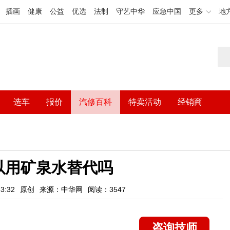
插画
健康
公益
优选
法制
守艺中华
应急中国
更多
地
选车
报价
汽修百科
特卖活动
经销商
以用矿泉水替代吗
3:32
原创
来源：中华网
阅读：3547
咨询技师