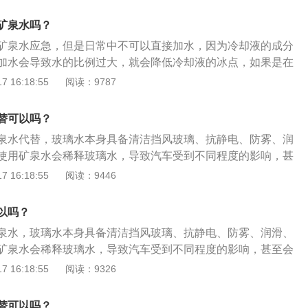
氏度。使用防冻剂可以防止汽车在夏天沸腾。用水代替防冻剂容
经常更换，而使用防冻剂则无此后顾之忧。水对冷却系统多少
矿泉水吗？
性，而防冻液中则含有防腐防锈的添加剂。所以为了自己的最
矿泉水应急，但是日常中不可以直接加水，因为冷却液的成分
季还是得用防冻液，切勿用自来水来代替防冻液。防冻液的全
加水会导致水的比例过大，就会降低冷却液的冰点，如果是在
液，意为有防冻功能的冷却液。防冻液可以防止在寒冷冬季停
冷却液的防结冰效果就有可能失效，就会导致散热器损坏和发
 16:18:55
阅读：9787
胀裂散热器和冻坏发动机气缸体或盖。许多人认为防冻液只是
缸体出现冻坏状况发生。只能够在紧急的时候使用，并且紧急
实防冻液全年都要使用。
换新的冷却液。防冻液少后是添加还是直接换主要是根据防冻
替可以吗？
了出现变质情况。一般来说防冻液的保质期是在两年左右，有
泉水代替，玻璃水本身具备清洁挡风玻璃、抗静电、防雾、润
的保质期会长一点，能够达到三年到五年之间。如果防冻液是
使用矿泉水会稀释玻璃水，导致汽车受到不同程度的影响，甚
少的情况，车主直接添加防冻液即可。如果防冻液不再保质期
的使用寿命。矿泉水本身没有润滑作用，长期使用的情况下会
 16:18:55
阅读：9446
，就需要将剩余的防冻液给放出来，然后直接更换新的防冻
严重刮花，另外就是会增加雨刮器的摩擦力，使用额时候会出
程中需要注意事项如下：防冻液的有效期:防冻液的有效使用寿
泉水中本来就含有很多其他成分，会产生一定的沉淀，堆积起
冷却液过期或变脏时，应该更换。更换时，必须清除所有旧的
以吗？
出现堵塞从而影响到储水箱的使用寿命。
洗水箱。更换后，应该随身携带一些防冻液，以防短缺。防冻
泉水，玻璃水本身具备清洁挡风玻璃、抗静电、防雾、润滑、
型号的防冻液可以和水一起使用，会产生沉淀，严重影响防冻液
矿泉水会稀释玻璃水，导致汽车受到不同程度的影响，甚至会
是母液，要按照其说明书的比例配制和使用。防冻液应每两年
用寿命。矿泉水本身是没有润滑作用的，长期使用的情况下会
 16:18:55
阅读：9326
一次。
严重刮花，另外就是会增加雨刮器的摩擦力，使用额时候会出
有矿泉水中本来就含有很多其他成分，会产生一定的沉淀，堆
替可以吗？