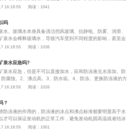
与前挡玻璃之间的摩擦，有效避免产生划痕。E、有一定防腐
因此使用矿泉水根本达不到玻璃水的清洁、防冻效果，矿泉水
 16:18:55
阅读：1041
当中难免会因玻璃水喷洒接触到车身其他部件，所以具有一定
冻住，对玻璃水壶造成伤害。玻璃水主要由水、酒精、乙二
须的。防冻液应具有的基本功能：A、冷却功能：是防冻液应
表面活性剂组成。具有清洗、防冻、防雾、抗静电、润滑、防
发动机工作时产生大量的热量，其热量要通过冷却系统散发到
以吗
水主要分为三类：一种夏季常用的，在清洗液里增加了除虫胶
就起到了很好的流动介质作用。B、防腐功能：冷却系统当中
泉水。玻璃水本身具备清洁挡风玻璃、抗静电、防雾、润滑、
除撞在挡风玻璃上的飞虫残留物。一种专为冬季使用的防冻型
）、水泵、水管等众多部件，这些部件基本上由铁质、钢、
矿泉水会稀释玻璃水，导致汽车受到不同程度的影响，甚至会
在外界气温低于零下20度时，依旧不会结冰冻坏汽车设施。一
等金属组成，防冻液从某种意义上来讲，对这些物质本身是具
用寿命。玻璃水加矿泉水的危害：1、首先矿泉水是没有润
 16:18:55
阅读：1036
保证在零下40度时依旧不结冰，适合最北部的严寒地区使用。
。考虑到这一点，在生产时直接添加一些特殊添加剂，可有效
话会发现汽车挡风玻璃已经刮花得很严重。还有就是雨刮器跟
大家知道了吧：二者成分不同，用水代替是不行的，会损坏雨
件的“伤害”，从另一角度上来讲，也是一种有效的防腐蚀功
，在使用的时候会出现跳动和异响；2、矿泉水本来就含有其
面包含很多杂质，所以不能用水来代替玻璃水使用！
矿泉水应急吗?
：散热系统当中的水垢来源于一些钙、镁等离子，这些容易与
少都是会产生沉淀的，那么堆积起来之后就会导致管道出现堵
反应而生成水垢。故防冻液在生产过程中均以经过软化处理的
矿泉水应急，但是不可以直接加水，应和防冻液兑水添加。防
会影响到储水箱的使用寿命；3、在冬天季节或者比较严寒的
基础，有效防止或避免一定量水垢的生成。D、防冻功能：这
、防腐蚀。2、沸点高。3、防水垢。4、防冻。更换防冻液的方
璃水的防冻功能，导致矿泉水凝结成冰，并且体积也会随之增
气温较低天气时，能够保证防冻液不被冻住，保持冷却系统正
机冷却后打开汽车引擎盖。2、打开防冻液水壶盖。3、举起车
 16:18:55
阅读：1026
裂，如果连续使用玻璃水开关的话，汽车压缩机很容易就会受
中的发动机降温。综上，可以看出二者不宜通用，各自有其应
液旋塞，把旧的防冻液放掉后安装回排液旋塞。4、把车放下
倒入新的防冻液即可。防冻液的全称应该叫防冻冷却液，意为
吗？
液。防冻液可以防止在寒冷冬季停车时冷却液结冰而胀裂散热
替防冻液的作用的，防冻液的冰点和沸点标准都要明显高于水
缸体或盖。许多人认为防冻液只是冬天才使用，但其实防冻液
以才可以保证发动机的正常工作，避免发动机因高温或者结冰
冻剂替换为水的原因是，防冻剂的沸点高于120摄氏度，而水
 16:18:55
阅读：1001