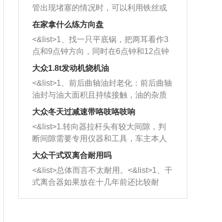
管出现堵塞的情况时，可以利用铁丝或
者是细棍，直接将杂物给取出来，如果
在家拿什么练方向盘
堵塞情况比较严重，也可以采取应急措
<&list>1、找一只平底锅，把两耳看作3
施。 <&list>2、直接利用木棍将所有的
点和9点钟方向，同时在6点钟和12点钟
杂物推到排气管里面的位置处，然后将
方向做一个标记。 <&list>2、双手握住
三元催化器拆解开，就可以将堵塞的东
大众1.8t发动机烧机油
平底锅两耳，然后往左打半圈、一圈、
西取出来。但如果是因为积碳过多引起
<&list>1、前后曲轴油封老化：前后曲轴
一圈半的练习，往右同样也要打相同的
的堵塞，就需要将三元催化器泡在草酸
油封与油大面积且持续接触，油的杂质
圈数。 <&list>3、最后强调要反复练
中进行清洗。 <&list>3、也可以利用清
和发动机内持续温度变化使其密封效果
习，这样就可以形成肌肉记忆，在真实
大众冬天过减速带咯吱咯吱响
洗剂对堵塞的情况得到解决，将清洗剂
逐渐减弱，导致渗油或漏油。<&list>2、
驾驶车辆时，不需要记忆也能打好方
放在燃油箱中，与燃油混合后，车辆启
<&list>1.转向器拉杆头有较大间隙，判
活塞间隙过大：积碳会使活塞环与缸体
向。
动时，就可以和汽油一起进入到燃烧
断间隙需要专用仪器和工具，车主本人
的间隙扩大，导致机油流入燃烧室中，
室，最后形成废气排出，就可以让三元
无法制作，需要将车辆送到修理厂或4s
造成烧机油。<&list>3、机油粘度。使用
大众干式双离合耐用吗
催化器得到清洗，排气管堵塞的情况就
店；<&list>2.车辆半轴套管防尘罩破
机油粘度过小的话，同样会有烧机油现
<&list>总体而言不太耐用。<&list>1、干
能够得到解决。
裂，破裂后会出现漏油现象，使半轴磨
象，机油粘度过小具有很好的流动性，
式离合器如果放在十几年前还比较耐
损严重，磨损的半轴容易损坏，产生异
容易窜入到气缸内，参与燃烧。<&list>
用，但是由于现在的汽车发动机动力输
响；<&list>3.稳定器的转向胶套和球头
4、机油量。机油量过多，机油压力过
出越来越高，使得干式离合器散热不足
老化，一般是使用时间过长造成的。解
大，会将部分机油压入气缸内，也会出
的缺陷也逐渐暴露出来。<&list>2、由于
决方法是更换新的质量好的转向橡胶套