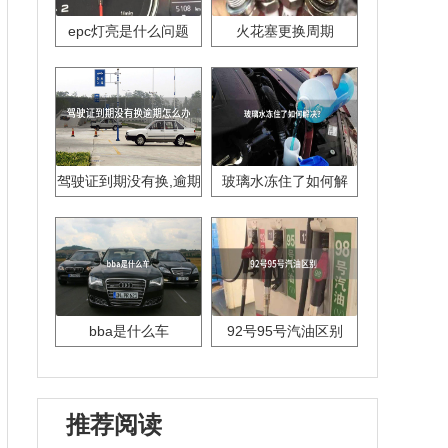
epc灯亮是什么问题
火花塞更换周期
驾驶证到期没有换,逾期
玻璃水冻住了如何解
怎么办??
决？
bba是什么车
92号95号汽油区别
推荐阅读