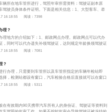
车辆所在地车管所进行，驾照年审所需资料：驾驶证副本原
。
车驾驶员身体条件证明。下面是相关信息：1、大型客车、牵
大型货车：大型客车、牵引车、中型客车、大型货车(即A1、A
 16:18:55
阅读：7398
驶人或校车驾驶人需每年办理审验业务。2、申请居住证明：机动
车辆管理所管辖区以外居住，可以向居住地车辆管理所申请证
办理？
：无论在哪个省市考取的机动车驾驶证，若身处异地后，驾驶
办理地方的介绍如下：1、邮政网点办理。邮政网点可以代办
领，您都可以随时、就近到居住地所在的交管部门办理。
证，同时可以代办遗失补领驾驶证，达到规定年龄换领驾驶证
、市民服务中心办理。驾驶证期满换证可以提早90天内办理，但
 16:18:55
阅读：7081
队团级以上医院办理驾驶人体检，再携带身份证、驾驶证到窗
3、交警24T自助服务中心办理。自助服务中心实现驾驶证补换
理？
服务，最大程度便利群众，自助办理期满换证、遗失补证、损毁
进行办理，只需要到车管所以及车管所指定的车辆年检站即
可能随时进行办理。
选择，检测站都设有窗口，汽车检验合格后直接就可以在窗口
要带的证件：1、机动车行驶证正副页；2、安全技术检验合格
 16:18:55
阅读：5311
内的交强险电子保单的打印件；4、车船税纳税或者免税证明，
时一起缴纳；5、车主身份证，如他人代办的，代办人需携带
及复印件、委托书；6、反光三角牌。
般在有效期内90天携带汽车所有人的身份证、驾驶证等资料到
汽车驾照的年审工作，如果不按时年审会导致驾驶证被冻结的