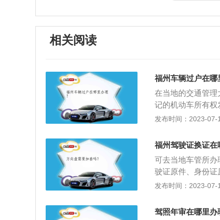
相关阅读
福州车辆过户在哪
在当地的交通管理
记的机动车所有权
十日内向登记地车
发布时间：2023-07-17
违法和交通事故处
申请表》(原件1份
福州驾驶证换证在
转移的证明或凭证(
可去当地车管所办
代号(车架号)拓印膜
驶证原件、身份证
证明。2、注意事
发布时间：2023-07-17
年，系统会自动将
恢复驾驶证。超过
驾照年审在哪里办
何不要超过一年，