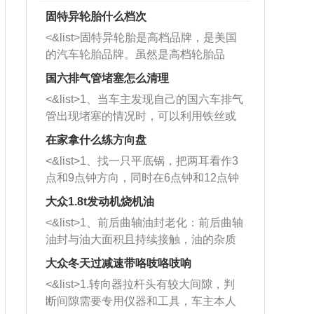
固特异轮胎什么档次
<&list>固特异轮胎是高档品牌，是美国
的汽车轮胎品牌。虽然是高档轮胎品
牌，但是中高低端的轮胎都有生产，这
国六排气管堵塞怎么清理
也是为了更好的开拓市场。
<&list>1、当车主发现自己的国六车排气
管出现堵塞的情况时，可以利用铁丝或
者是细棍，直接将杂物给取出来，如果
在家拿什么练方向盘
堵塞情况比较严重，也可以采取应急措
<&list>1、找一只平底锅，把两耳看作3
施。 <&list>2、直接利用木棍将所有的
点和9点钟方向，同时在6点钟和12点钟
杂物推到排气管里面的位置处，然后将
方向做一个标记。 <&list>2、双手握住
三元催化器拆解开，就可以将堵塞的东
大众1.8t发动机烧机油
平底锅两耳，然后往左打半圈、一圈、
西取出来。但如果是因为积碳过多引起
<&list>1、前后曲轴油封老化：前后曲轴
一圈半的练习，往右同样也要打相同的
的堵塞，就需要将三元催化器泡在草酸
油封与油大面积且持续接触，油的杂质
圈数。 <&list>3、最后强调要反复练
中进行清洗。 <&list>3、也可以利用清
和发动机内持续温度变化使其密封效果
习，这样就可以形成肌肉记忆，在真实
大众冬天过减速带咯吱咯吱响
洗剂对堵塞的情况得到解决，将清洗剂
逐渐减弱，导致渗油或漏油。<&list>2、
驾驶车辆时，不需要记忆也能打好方
放在燃油箱中，与燃油混合后，车辆启
<&list>1.转向器拉杆头有较大间隙，判
活塞间隙过大：积碳会使活塞环与缸体
向。
动时，就可以和汽油一起进入到燃烧
断间隙需要专用仪器和工具，车主本人
的间隙扩大，导致机油流入燃烧室中，