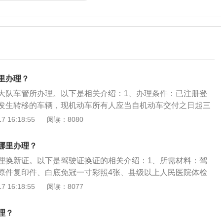
里办理？
大队车管所办理。以下是相关介绍：1、办理条件：已注册登
发生转移的车辆，现机动车所有人应当自机动车交付之日起三
辆管理所申请转移登记，申请前应将涉及该车的道路交通安全
 16:18:55
阅读：8080
理完毕。2、办理材料：《机动车注册、转移、注销登记/转入
);现机动车所有人的身份证明(原件及复印件1份);机动车所有权
哪里办理？
原件1份);机动车登记证书(原件);机动车行驶证(原件);车辆识别
理换新证。以下是驾驶证换证的相关介绍：1、所需材料：驾
(原件1份)。
原件复印件、白底免冠一寸彩照4张、县级以上人民医院体检
项：驾驶证到期换证，不超过一年都可以正常换证。超过一
 16:18:55
阅读：8077
驾驶证状态转为注销可恢复，这就需要参加理论考试后才可以
两年，再加一项路考。超过三年直接注销。所以注意，无论如
理？
一年之内还是可以正常换证；其次是千万别开车，否则交警会