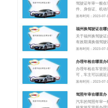
驾驶证年审一般在
按照无证驾驶对待
件、身份证、机动
引车、中型客车、
发布时间：2023-07-17
2、B1、B2)驾
车驾驶人在核发地
福州换驾驶证在哪
明。3、就近办理
关于福州换驾驶证
证到期、丢失、换
有效期满换领驾驶
等10项业务。2
发布时间：2023-07-17
需要先到县级或部
口办理转入换证。
办理年检在哪里办
证24小时一站式
办理年检在车管所
换证等驾驶证业务
可，车主可以就近
盖章。办理年检需
发布时间：2023-07-17
证明；3、有效期
在缴纳交强险的同
驾照年审在哪里办
自己的身份证原件
汽车的驾照年审一
核发地车管所办理