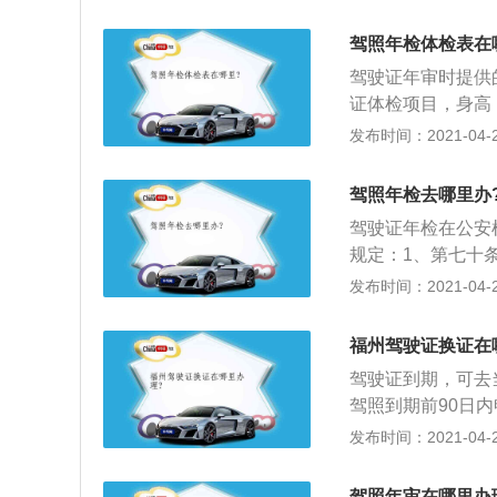
口去等车子出来后
辆通行费240元／
驾照年检体检表在
驾驶证年审时提供
证体检项目，身高
准驾车型的，身高
发布时间：2021-04-28
上；2、视力：申
轨电车或者有轨电
驾照年检去哪里办
以上。申请其他准
驾驶证年检在公安
上；3、辨色力：
规定：1、第七十
上肢：双手拇指健
机关交通管理部门
发布时间：2021-04-28
常；4、下肢：运
八条换领机动车驾
米。申请驾驶自动
型客车、牵引车、
福州驾驶证换证在
个记分周期结束后
驾驶证到期，可去
期内没有记分记录
驾照到期前90日
前，需要准备4份
发布时间：2021-04-28
办理只需到市各区
提供白底免冠正面
驾照年审在哪里办