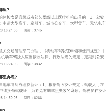
；3、拿上单据，再到受理大厅领取检测结果，交”四自”工程车
年，领回检验合格证，就OK啦；
哪里?
的体检表是县级或者部队团级以上医疗机构出具的：1、驾驶
：申请大型客车、牵引车、城市公交车、大型货车、无轨电车
为155厘米以上。申请中型客车准驾车型的，身高为150厘米以
 16:24:06
阅读：3745
请大型客车、牵引车、城市公交车、中型客车、大型货车、无
车准驾车型的，两眼裸视视力或者矫正视力达到对数视力表5.0
?
驾车型的，两眼裸视视力或者矫正视力达到对数视力表4.9以
机关交通管理部门办理，《机动车驾驶证申领和使用规定》中
无红绿色盲，听力：两耳分别距间叉50厘米能辨别声源方向，
条机动车驾驶人应当按照法律、行政法规的规定，定期到公安
全，每只手其他手指必须有三指健全，肢体和手指运动功能正
接受审验；2、机动车驾驶人按照本规定第五十七条、第五十
 16:24:06
阅读：3832
动功能正常。申请驾驶手动挡汽车，下肢不等长度不得大于5厘
驶证时，应当接受公安机关交通管理部门的审验；3、持有大
挡汽车，右下肢应当健全，躯干、颈部：无运动功能障碍。
城市公交车、中型客车、大型货车驾驶证的驾驶人，应当在每
哪里办理?
三十日内到公安机关交通管理部门接受审验。但在一个记分周
当地车管所办理换新证：1、根据驾照换证规定，驾驶人可在
的，免予本记分周期审验。
内申请换领驾驶证，为避免逾期驾照失效的麻烦。驾驶员在换证
材料；2、要办理一份《机动车驾驶人身体条件证明》，证明的
 14:50:05
阅读：6266
县级以上医疗机构去办理即可；供身份证原件及复印件；3、
彩色近照3张；提供正在使用的驾照。
理?