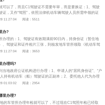
就可以了，而且C1驾驶证不需要年审，而是要换证：1、驾驶
驶证，又作“驾照”，依照法律机动车辆驾驶人员所需申领的证
车需要一定的驾驶技能，缺少这种技能的如果随意驾驶机动
 11:27:04
阅读：5511
交通事故，一般人无证不能上路行驶；3、但对于已具备安全
在道路上驾驶车辆，这种允许的证件就是“驾驶证”。这说明驾
里办?
明”。
所办理的：1、驾驶证有效期满前90日内，持身份证（暂住地
）、驾驶证和证件相片三张，到核发地车管所领取《机动车驾
、填写后到车管所指定的体检点体检，获身体条件证明后，一
 11:27:04
阅读：3653
务即可；3、如果是（A类、B类）到期提交身体条件证明的不
里办理吗?
到当地政府公证机构进行办理：1、申请人的“居民身份证”、“户
请人持有机动车（船）驾驶证的正副本；2、委托他人代为办理
“授权委托书”和代理人的“居民身份证”，经公证机构核实（一般
 01:03:02
阅读：2954
以颁发驾驶证英文公证书；3、驾驶证公证件，指机动车驾驶人经
机关颁发的驾驶证证明，证明这个驾驶证是合法取得的。
哪里办理?
当地的车管所办理年检就可以了，不过现在C1驾照年检已经取