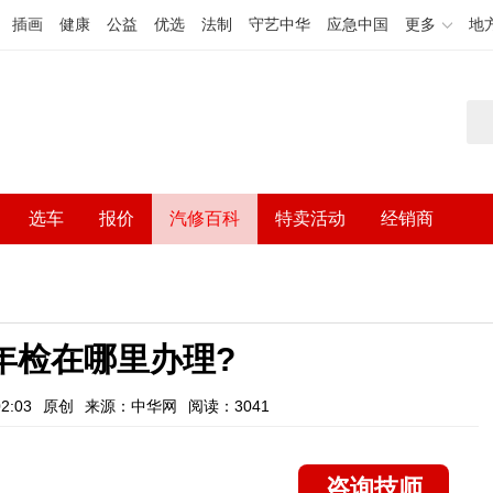
插画
健康
公益
优选
法制
守艺中华
应急中国
更多
地
选车
报价
汽修百科
特卖活动
经销商
年检在哪里办理?
2:03
原创
来源：中华网
阅读：3041
咨询技师