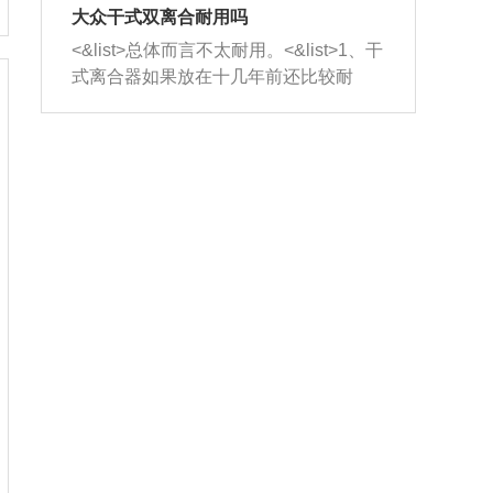
室，最后形成废气排出，就可以让三元
无法制作，需要将车辆送到修理厂或4s
造成烧机油。<&list>3、机油粘度。使用
大众干式双离合耐用吗
催化器得到清洗，排气管堵塞的情况就
店；<&list>2.车辆半轴套管防尘罩破
机油粘度过小的话，同样会有烧机油现
<&list>总体而言不太耐用。<&list>1、干
能够得到解决。
裂，破裂后会出现漏油现象，使半轴磨
象，机油粘度过小具有很好的流动性，
式离合器如果放在十几年前还比较耐
损严重，磨损的半轴容易损坏，产生异
容易窜入到气缸内，参与燃烧。<&list>
用，但是由于现在的汽车发动机动力输
响；<&list>3.稳定器的转向胶套和球头
4、机油量。机油量过多，机油压力过
出越来越高，使得干式离合器散热不足
老化，一般是使用时间过长造成的。解
大，会将部分机油压入气缸内，也会出
的缺陷也逐渐暴露出来。<&list>2、由于
决方法是更换新的质量好的转向橡胶套
现烧机油。<&list>5、机油滤清器堵塞：
干式双离合的工作环境暴露在空气中，
和球头。
会导致进气不畅，使进气压力下降，形
而离合器的散热也是通离合器罩上面的
成负压，使机油在负压的情况下吸入燃
几个小孔来进行散热。但是在行驶过程
烧室引起烧机油。<&list>6、正时齿轮或
中变速箱需要换挡，就不得不使得离合
链条磨损：正时齿轮或链条的磨损会引
器频繁工作。<&list>3、长时间的低速行
起气阀和曲轴的正时不同步。由于轮齿
驶以及过于频繁的启停，导致离合器的
或链条磨损产生的过量侧隙，使得发动
温度不断升高，而低速行驶时空气流动
机的调节无法实现：前一圈的正时和下
效率不高，无法将离合器中的热量有效
一圈可能就不一样。当气阀和活塞的运
的带走，导致离合器内部的温度不断升
动不同步时，会造成过大的机油消耗。
高，加速离合器的磨损。
解决方法：更换正时齿轮或链条。<&list
>7、内垫圈、进风口破裂：新的发动机
设计中，经常采用各种由金属和其他材