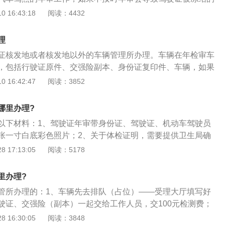
是指汽车的年检年审，年检的内容包括了汽车的刹车系统，点
 16:43:18
阅读：4432
等全方面检测，还需要核对汽车的车牌类型，颜色和汽车行驶
果有不合格的项目，需要自己修理后再次参加复审才能办理签
理
进行了改装的操作，没有备案的需要及时恢复，否则将无法通
证核发地或者核发地以外的车辆管理所办理。车辆在年检审车
，包括行驶证原件、交强险副本、身份证复印件、车辆，如果
准备代理人的资料。年检基本流程：1、填写机动车牌证申请
 16:42:47
阅读：3852
录表两张表格；2、找到年检录入窗口，审查材料，录入；3、
，如有违规，在此一并缴清罚款；4、找检测员进行车辆的外
哪里办理?
盖，查验车架号，检测员给出检测合格签字页，之后，到检测
以下材料：1、驾驶证年审带身份证、驾驶证、机动车驾驶员
100元），给发票；5、找到检测登录窗口，所有材料留在该窗
张一寸白底彩色照片；2、关于体检证明，需要提供卫生局确
待检测，检测完后给一张检测报告单；7、上交年检材料给工作
机构或军队、武装警察部队确定的团级以上医疗机构出具的有
 17:13:05
阅读：5178
格，颁发年检标志。年检注意事项：1、查看有无违章记录，及
证明，或是指定的医院都可以；3、驾驶机动车需要一定的驾
后备箱有无灭火器和三角架；3、车牌上的破损、磨损、褪色的
技能的如果随意驾驶机动车，就有可能发生交通事故，一般人
；4、加装踏板、爆闪灯等都要拆卸，改装轮毂要换回之前
里办理?
。但对于已具备安全驾驶技术的人他们在道路上驾驶车辆，这
7座以上的车辆座位要放全，跟行驶证上的座位数相吻合，每个
管所办理的：1、车辆先去排队（占位）——受理大厅填写好
驾驶证”。这说明驾驶证是一种“许可证明”。
。
驶证、交强险（副本）一起交给工作人员，交100元检测费；
表格——到自己的车辆上等待——工作人员开走车子后，到出
 16:30:05
阅读：3848