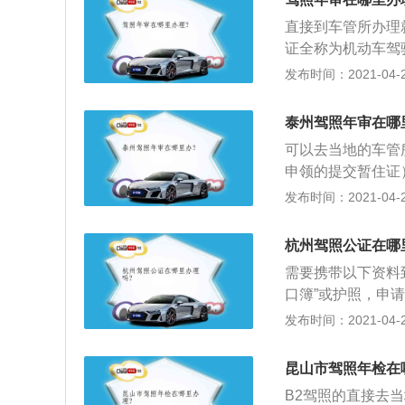
直接到车管所办理
证全称为机动车驾
照；2、驾驶机动
发布时间：2021-04-28
车，就有可能发生
驾驶技术的人他们
泰州驾照年审在哪
驶证是一种“许可证
可以去当地的车管
申领的提交暂住证
驶证申请表》；2
发布时间：2021-04-28
并提交办理换证业
需要填写申请表。
杭州驾照公证在哪
需要携带以下资料
口簿”或护照，申
公证的，必须提交
发布时间：2021-04-28
为2-3日），可
考试取得政府公证
昆山市驾照年检在
B2驾照的直接去