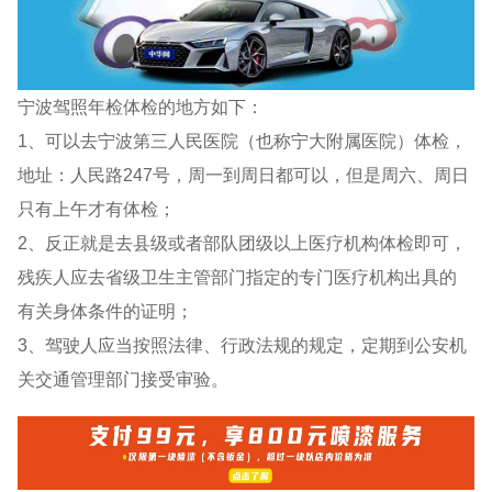
宁波驾照年检体检的地方如下：
1、可以去宁波第三人民医院（也称宁大附属医院）体检，
地址：人民路247号，周一到周日都可以，但是周六、周日
只有上午才有体检；
2、反正就是去县级或者部队团级以上医疗机构体检即可，
残疾人应去省级卫生主管部门指定的专门医疗机构出具的
有关身体条件的证明；
3、驾驶人应当按照法律、行政法规的规定，定期到公安机
关交通管理部门接受审验。