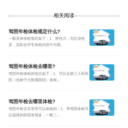
相关阅读
驾照年检体检规定什么?
一般具体体检项目如下：1、辨色力：无红绿色
盲，实际在学车体检内容中与视...
驾照年检体检去哪里?
驾照年检体检的地方如下：1、可以去第三人民医
院（也称宁大附属医院）体检...
驾照年检去哪里体检?
驾照年检去车管所可以体检的：1、考驾照体检可
以选择的医院有很多，一般二...