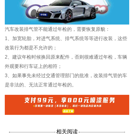
汽车改装排气管不能通过年检的，需要恢复原貌：
1、加宽轮胎，对进气系统、排气系统等等进行改装，这些
改装行为都是不允许的；
2、建议年检时候换回原来配件，否则很难通过年检，车辆
外观要和行车证上的相符；
3、如果事先未经过交通管理部门的批准，改装排气管的车
是非法的、无法正常通过年检的。
相关阅读