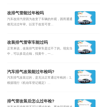
改排气管能过年检吗
汽车改排汽管因为改变了车辆的外观，因而通通
都无法过年审。以至于改造可变...
改装排气管审车能过吗
正常来说，改装排气管审车是过不了的。现实当
中，可以多花点钱，找黄牛，一...
汽车排气改装能过年检吗?
汽车排气改装过的，是无法正常通过年检的：1、
根据现行《机动车登记规定》...
排气管改装后怎么过年检?