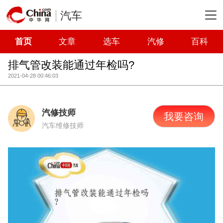
汽车
首页
文章
选车
汽修
百科
排气管改装能通过年检吗?
2021-04-28 00:46:03
汽修技师
我要咨询
汽车维修技师